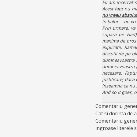
Eu am incercat s
Acest fapt nu ma
nu vreau absolut 
in balon – nu vre
Prin urmare, va 
supara pe Vlad) 
maxima de prost 
explicatii. Ram
discutii de pe b
dumneavoastra su
dumneavoastra (d
necesare. Fapt
justificare; daca
inseamna ca nu su
And so it goes, 
Comentariu general
Cat si dorinta de a
Comentariu general
ingroase literele 