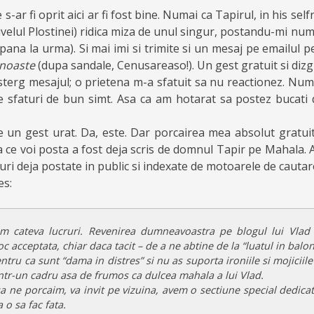
 s-ar fi oprit aici ar fi fost bine. Numai ca Tapirul, in his sel
ivelul Plostinei) ridica miza de unul singur, postandu-mi num
pana la urma). Si mai imi si trimite si un mesaj pe emailul 
noaste
(dupa sandale, Cenusareaso!). Un gest gratuit si dizg
 sterg mesajul; o prietena m-a sfatuit sa nu reactionez. Nu
e sfaturi de bun simt. Asa ca am hotarat sa postez bucati 
e un gest urat. Da, este. Dar porcairea mea absolut gratuita
a ce voi posta a fost deja scris de domnul Tapir pe Mahala. 
ruri deja postate in public si indexate de motoarele de cautar
es:
m cateva lucruri. Revenirea dumneavoastra pe blogul lui Vlad
oc acceptata, chiar daca tacit – de a ne abtine de la “luatul in balon”
tru ca sunt “dama in distres” si nu as suporta ironiile si mojiciile
intr-un cadru asa de frumos ca dulcea mahala a lui Vlad.
sa ne porcaim, va invit pe vizuina, avem o sectiune special dedica
 o sa fac fata.