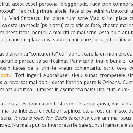
irul, acest vesel personaj bloggeristic, ruda prin compor
topul”. Tapirul, printre altele, face si pe administratorul 
lui Vlad Stroescu. Imi place cum scrie Vlad si imi place ca
a este un medic (psihiatru) care stie ce face, chestie mai 
m acest lacas: pentru a mai citi ce mai scrie. Asta nu a anu
a fi: cand imi place ceva spun ca imi place, iar cand nu imi pl
gat o anumita “concurenta” cu Tapirul, care la un moment dat
lucrurile pareau sa se fi calmat. Pana cand, intr-o buna zi, e
osibilitatea de a trimite vreun comentariu, scriu ceva d
 dictu
! Toti ingerii Apocalipsei si-au sunat trompetele si
 s-a revarsat mai abitir decat Katrina peste N’Orleans. Cum
m am putut sa il umilesc in asemenea hal? Cum, cum, cum?
a o data, evident ca am fost ironic in acea spusa, dar si m
a, mai pe intelesul chivutelor tapirice, da, a fost un misto, d
 sens.
It was a joke, for God’s sake!
Asa cum am mai spus
lucrez. Nu mai spun ca interpretarile sale sunt si raman ale sa