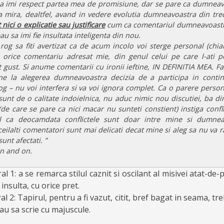
a imi respect partea mea de promisiune, dar se pare ca dumneav
 mira, dealtfel, avand in vedere evolutia dumneavoastra din tre
nici o explicatie sau justificare
cum ca comentariul dumneavoastra
au sa imi fie insultata inteligenta din nou.
rog sa fiti avertizat ca de acum incolo voi sterge personal (chiar
orice comentariu adresat mie, din genul celui pe care l-ati po
gust. Si anume comentarii cu ironii ieftine, IN DEFINITIA MEA. Fara
ane la alegerea dumneavoastra decizia de a participa in continu
log – nu voi interfera si va voi ignora complet. Ca o parere person
nt de o calitate indoielnica, nu aduc nimic nou discutiei, ba di
e care se pare ca nici macar nu sunteti constient) instiga confl
ul ca deocamdata conflictele sunt doar intre mine si dumne
 ceilalti comentatori sunt mai delicati decat mine si aleg sa nu va
nt afectati. ”
on and on.
 1: a se remarca stilul caznit si oscilant al misivei atat-de-
 insulta, cu orice pret.
 2: Tapirul, pentru a fi vazut, citit, bref bagat in seama, tre
sau sa scrie cu majuscule.