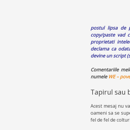
postul lipsa de 
copy/paste vad ca
proprietati intel
declama ca odata 
devine un script (s
Comentariile mel
numele
WE – pove
Tapirul sau 
Acest mesaj nu va f
oameni sa se super
fel de fel de coltu