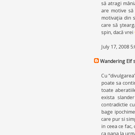
să atragi mâni
are motive să 
motivaţia din s
care să ştearg
spin, dacă vrei
July 17, 2008 5
Wandering Elf
s
Cu “divulgarea”
poate sa conti
toate aberatii
exista slande
contradictie cu
bage ipochimenu
care pur si sim
in ceea ce fac, 
ca pana la urma