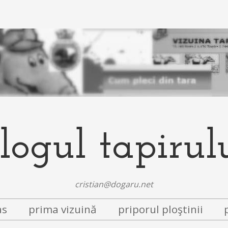
logul tapirul
cristian@dogaru.net
as
prima vizuină
priporul ploştinii