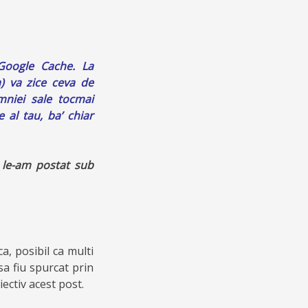
 Google Cache. La
a) va zice ceva de
mniei sale tocmai
 al tau, ba’ chiar
 le-am postat sub
ca, posibil ca multi
sa fiu spurcat prin
iectiv acest post.