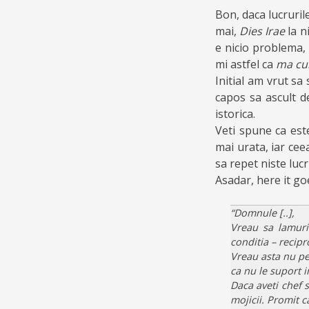
Bon, daca lucrurile
mai,
Dies Irae
la n
e nicio problema, 
mi astfel ca
ma cu
Initial am vrut sa
capos sa ascult d
istorica.
Veti spune ca est
mai urata, iar cee
sa repet niste luc
Asadar, here it go
“Domnule [..],
Vreau sa lamuri
conditia – recipr
Vreau asta nu pen
ca nu le suport 
Daca aveti chef 
mojicii. Promit ca