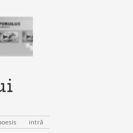
ui
poesis
intră