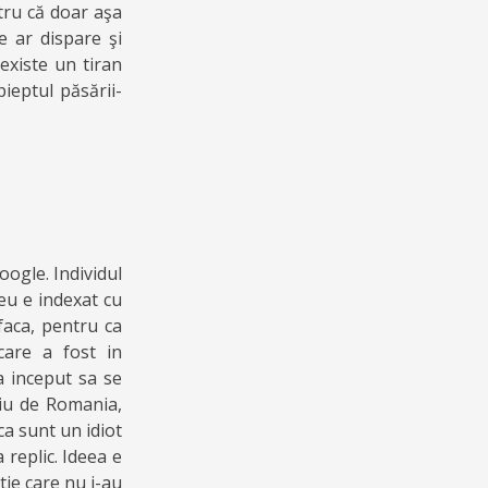
tru că doar aşa
e ar dispare şi
 existe un tiran
ieptul păsării-
oogle. Individul
eu e indexat cu
faca, pentru ca
care a fost in
 a inceput sa se
liu de Romania,
ca sunt un idiot
 replic. Ideea e
tie care nu i-au