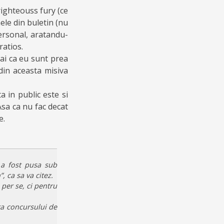
frighteouss fury (ce
ele din buletin (nu
personal, aratandu-
ratios.
mai ca eu sunt prea
din aceasta misiva
 in public este si
Asa ca nu fac decat
e.
 a fost pusa sub
, ca sa va citez.
 per se, ci pentru
ta concursului de