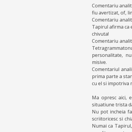
Comentariu analiti
fiu avertizat, of, 
Comentariu analiti
Tapirul afirma ca 
chivuta!
Comentariu analiti
Tetragrammatonul
personalitate, nu
misive.
Comentariul analiti
prima parte a stan
cu el si impotriva
Ma opresc aici, es
situatiune trista 
Nu pot incheia far
scriitoricesc si ch
Numai ca Tapirul,