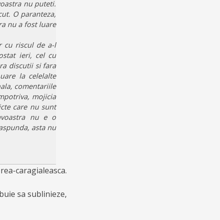
oastra nu puteti.
cut. O paranteza,
 nu a fost luare
 cu riscul de a-l
stat ieri, cel cu
 discutii si fara
are la celelalte
ala, comentariile
mpotriva, mojicia
icte care nu sunt
avoastra nu e o
 raspunda, asta nu
prea-caragialeasca.
buie sa sublinieze,