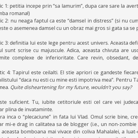
c 1: petitia incepe prin “sa lamurim”, dupa care sare la aver
limba romana!)
c 2: nu neaga faptul ca este “damsel in distress” (si nu cum 
este o asemenea damsel cu un obraz mai gros si gata sa se p
c 3: definitia lui este lege pentru acest univers. Aceasta def
 sunt scrise cu majuscule. Adica, aceasta chivuta are u
mite complexe de inferioritate. Care revin, obsedant, de
c 4: Tapirul este ceilalti. El stie apriori ce gandeste fiecar
ilistului “daca nu esti cu mine esti impotriva mea”. Pentru T
 mea.
Quite disheartening for my future, wouldn’t you say?
te suficient. Tu, iubite cetitoriule esti cel care vei jude
dar plina de invataminte.
a inca o “plecaciune” in fata lui Vlad. Omul scrie bine, cr
iar mi-e drag in calitatea sa de blogger (i.e., un non-zombie fi
 aceasta bomboana mai vivace din coliva Mahalalei, a luat