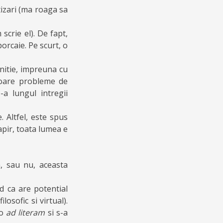
tizari (ma roaga sa
scrie el). De fapt,
orcaie. Pe scurt, o
initie, impreuna cu
soare probleme de
-a lungul intregii
e. Altfel, este spus
apir, toata lumea e
ca, sau nu, aceasta
ed ca are potential
losofic si virtual).
-o
ad literam
si s-a