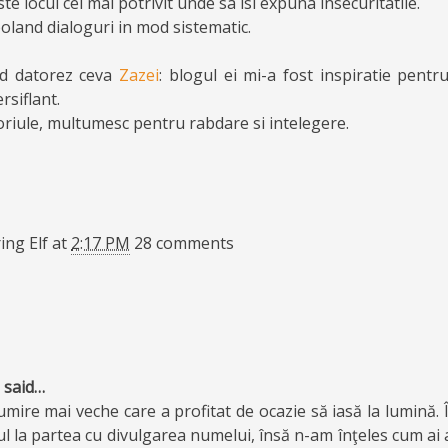
te locul cel mai potrivit unde sa isi expuna insecuritatile.
 boland dialoguri in mod sistematic.
nd datorez ceva
Zazei
: blogul ei mi-a fost inspiratie pentr
ersiflant.
itoriule, multumesc pentru rabdare si intelegere.
ng Elf
at
2:17 PM
28 comments
said…
ire mai veche care a profitat de ocazie să iasă la lumină. Î
l la partea cu divulgarea numelui, însă n-am înţeles cum ai 