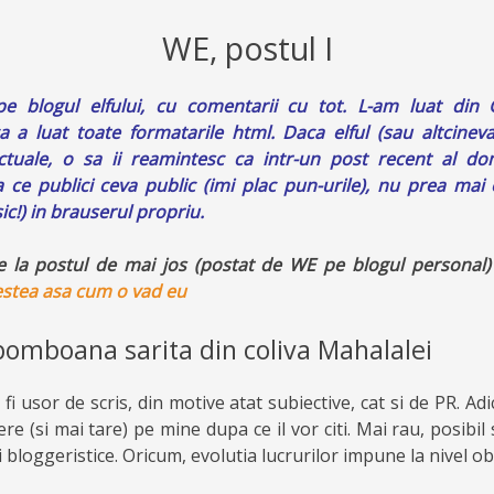
WE, postul I
pe blogul elfului, cu comentarii cu tot. L-am luat din
 a luat toate formatarile html. Daca elful (sau altcinev
ectuale, o sa ii reamintesc ca intr-un post recent al do
ce publici ceva public (imi plac pun-urile), nu prea mai e
ic!) in brauserul propriu.
e la postul de mai jos (postat de WE pe blogul personal)
stea asa cum o vad eu
bomboana sarita din coliva Mahalalei
i usor de scris, din motive atat subiective, cat si de PR. Adi
e (si mai tare) pe mine dupa ce il vor citi. Mai rau, posibil 
ri bloggeristice. Oricum, evolutia lucrurilor impune la nivel ob