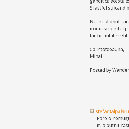
gandit ca acesta es
Si astfel stricand
Nu in ultimul ra
ironia si spiritul p
Iar tie, iubite cet
Ca intotdeauna,
Mihai
Posted by
Wanderi
stefantalpalaru
Pare o nemulţum
m-a bufnit râsu