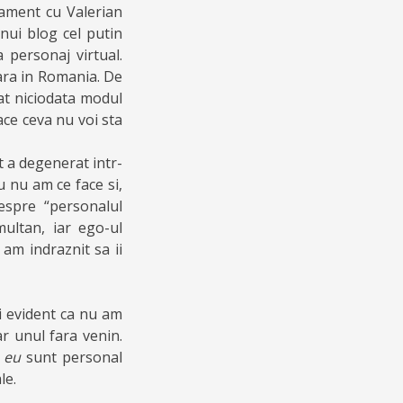
tament cu Valerian
unui blog cel putin
 personaj virtual.
rara in Romania. De
lat niciodata modul
ace ceva nu voi sta
 a degenerat intr-
u nu am ce face si,
espre “personalul
multan, iar ego-ul
 am indraznit sa ii
ai evident ca nu am
ar unul fara venin.
,
eu
sunt personal
le.