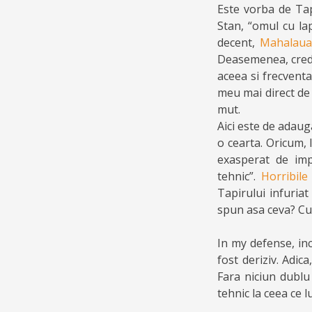
Este vorba de Tap
Stan, “omul cu lap
decent,
Mahalaua
Deasemenea, cred c
aceea si frecventa
meu mai direct de 
mut.
Aici este de adau
o cearta. Oricum, 
exasperat de imp
tehnic”.
Horribile
Tapirului infuriat
spun asa ceva? Cu
In my defense, inc
fost deriziv. Adic
Fara niciun dublu
tehnic la ceea ce 