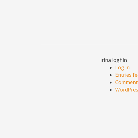
irina loghin
Log in
Entries f
Comments
WordPres