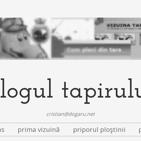
logul tapirul
cristian@dogaru.net
as
prima vizuină
priporul ploştinii