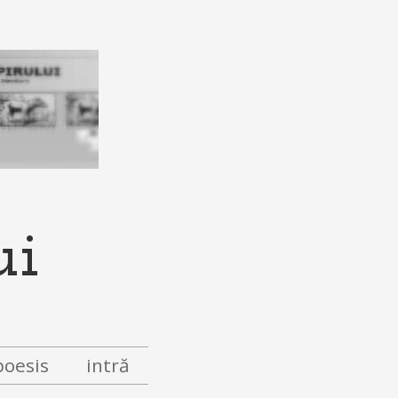
ui
poesis
intră