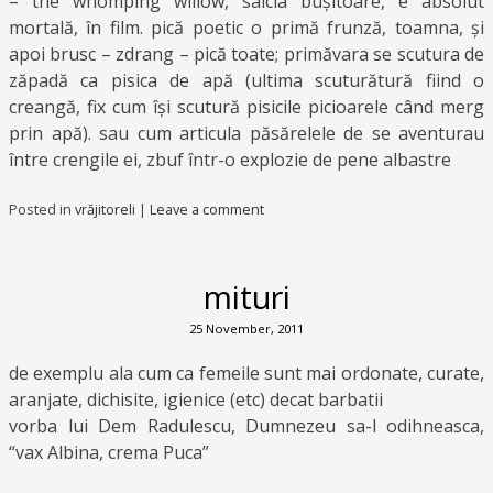
– the whomping willow, salcia bușitoare, e absolut
mortală, în film. pică poetic o primă frunză, toamna, și
apoi brusc – zdrang – pică toate; primăvara se scutura de
zăpadă ca pisica de apă (ultima scuturătură fiind o
creangă, fix cum își scutură pisicile picioarele când merg
prin apă). sau cum articula păsărelele de se aventurau
între crengile ei, zbuf într-o explozie de pene albastre
Posted in
vrăjitoreli
|
Leave a comment
mituri
25 November, 2011
de exemplu ala cum ca femeile sunt mai ordonate, curate,
aranjate, dichisite, igienice (etc) decat barbatii
vorba lui Dem Radulescu, Dumnezeu sa-l odihneasca,
“vax Albina, crema Puca”