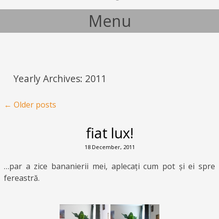
Menu
Skip to content
Yearly Archives:
2011
Post navigation
←
Older posts
fiat lux!
18 December, 2011
…par a zice bananierii mei, aplecați cum pot și ei spre
fereastră.