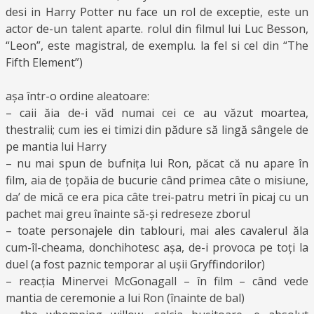
desi in Harry Potter nu face un rol de exceptie, este un
actor de-un talent aparte. rolul din filmul lui Luc Besson,
“Leon”, este magistral, de exemplu. la fel si cel din “The
Fifth Element”)
așa într-o ordine aleatoare:
– caii ăia de-i văd numai cei ce au văzut moartea,
thestralii; cum ies ei timizi din pădure să lingă sângele de
pe mantia lui Harry
– nu mai spun de bufnița lui Ron, păcat că nu apare în
film, aia de țopăia de bucurie când primea câte o misiune,
da’ de mică ce era pica câte trei-patru metri în picaj cu un
pachet mai greu înainte să-și redreseze zborul
– toate personajele din tablouri, mai ales cavalerul ăla
cum-îl-cheama, donchihotesc așa, de-i provoca pe toți la
duel (a fost paznic temporar al ușii Gryffindorilor)
– reacția Minervei McGonagall – în film – când vede
mantia de ceremonie a lui Ron (înainte de bal)