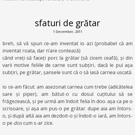
sfaturi de grătar
1 December, 2011
breh, să vă spun ce-am inventat io azi (probabel că am
inventat roata, dar n’are contează)
când vreți să faceți porc la grătar (să zicem ceafă), și din
varii motive feliile de carne sunt subțiri.. dacă le pui așa
subțiri, pe grătar, șansele sunt că o să iasă carnea uscată.
io ce-am făcut: am asezonat carnea cum trebe (adicătelea
sare și piper), am bătut-o cu dosul cuțitului să se
frăgezească, și pe urmă am îndoit felia în doo. așa ca pe o
scrisoare, și așa am pus-o pe grătar. dupe aia am întors-
o, și după altă aia am dezdoit-o și îndoit-o iară, am întors-
o pe
dos
cum s-ar zice.