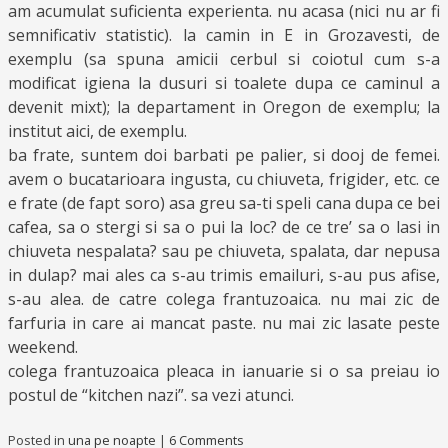
am acumulat suficienta experienta. nu acasa (nici nu ar fi
semnificativ statistic). la camin in E in Grozavesti, de
exemplu (sa spuna amicii cerbul si coiotul cum s-a
modificat igiena la dusuri si toalete dupa ce caminul a
devenit mixt); la departament in Oregon de exemplu; la
institut aici, de exemplu.
ba frate, suntem doi barbati pe palier, si dooj de femei.
avem o bucatarioara ingusta, cu chiuveta, frigider, etc. ce
e frate (de fapt soro) asa greu sa-ti speli cana dupa ce bei
cafea, sa o stergi si sa o pui la loc? de ce tre’ sa o lasi in
chiuveta nespalata? sau pe chiuveta, spalata, dar nepusa
in dulap? mai ales ca s-au trimis emailuri, s-au pus afise,
s-au alea. de catre colega frantuzoaica. nu mai zic de
farfuria in care ai mancat paste. nu mai zic lasate peste
weekend.
colega frantuzoaica pleaca in ianuarie si o sa preiau io
postul de “kitchen nazi”. sa vezi atunci.
Posted in
una pe noapte
|
6 Comments