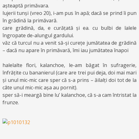
așteaptă primăvara.
lujerii tunși (vreo 20), i-am pus în apă; dacă se prind îi pun
în grădină la primăvară.
care grădină, da, e curățată și ea. cu bulbi de lalele
îngropate de-alungul gardului.
văz că turcul nu a venit să-și curețe jumătatea de grădină
– dacă nu apare în primăvară, îmi iau jumătatea înapoi
halelalte flori, kalanchoe, le-am băgat în sufragerie,
înfrățite cu bananierul (care are trei pui deja, doi mai mari
și unul mic-mic care sper că s-a prins – ăilalți doi tot de la
câte unul mic-mic așa au pornit).
sper să-i meargă bine lu’ kalanchoe, că s-a cam întristat la
frunze.