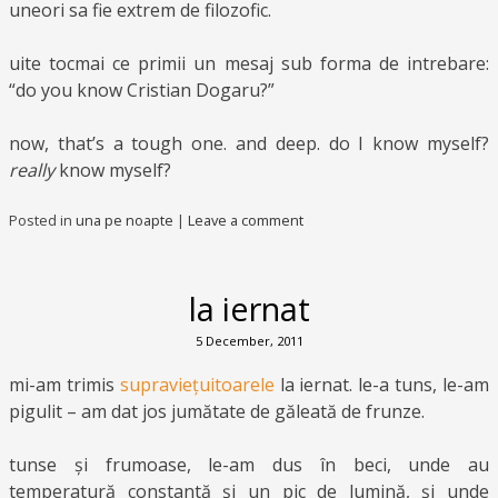
uneori sa fie extrem de filozofic.
uite tocmai ce primii un mesaj sub forma de intrebare:
“do you know Cristian Dogaru?”
now, that’s a tough one. and deep. do I know myself?
really
know myself?
Posted in
una pe noapte
|
Leave a comment
la iernat
5 December, 2011
mi-am trimis
supraviețuitoarele
la iernat. le-a tuns, le-am
pigulit – am dat jos jumătate de găleată de frunze.
tunse și frumoase, le-am dus în beci, unde au
temperatură constantă și un pic de lumină, și unde