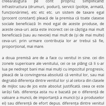
creeă/asigura pe cont propriu; simplificând:
infrastructura (drumuri, poduri), servicii (poliție, armată,
funcționărime), etc etc etc. un sistem de taxare egal
(procent constant) pleacă de la premisa că toate clasese
sociale beneficiază în mod egal de aceste produse, de
aceste ceva-uri. asta este incorect: cei ce câștiga mai mult
beneficiază (sau au nevoie) mai mult de (și de mai multe)
ceva-uri. prin urmare contribuția lor ar trebui să fie,
proporțional, mai mare.
a doua premisă are de a face cu venitul in sine. cei din
zonele superioare ale venitului, cei ce se plâng că li s-ar
lua pe nedrept bani mai mai mulți cu impozitul progresiv,
pleacă de la convingerea absolută că venitul lor, sau mai
degrabă diferența dintre venitul lor și al celora din clasele
de mijloc sau de jos este absolut justificată. ceea ce este
iarăși fals. diferența asta nu e bazată pe o diferență de
valoare a muncii, de importanță a muncii (și a produselor
ei) sau diferență de efort depus. diferența dintre venitul