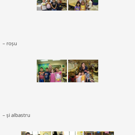
– roșu
– și albastru