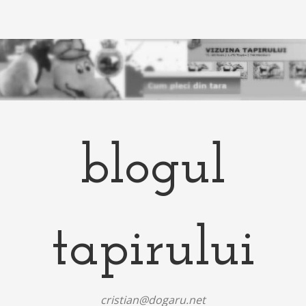
blogul
tapirului
cristian@dogaru.net