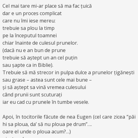
Cel mai tare mi-ar place să ma fac țuică
dar e un proces complicat
care nu îmi iese mereu:
trebuie sa plou la timp
pe la începutul toamnei
chiar înainte de culesul prunelor.
(dacă nu e an bun de prune
trebuie să aștept un an cel puțin
sau șapte ca in Biblie).
Trebuie să mă strecor in pulpa dulce a prunelor țigănești
sau grase – astea sunt cele mai bune –
și să aștept sa vină vremea culesului
când prunii sunt scuturați
iar eu cad cu prunele în tumbe vesele.
Apoi, în tocitorile făcute de nea Eugen (cel care zicea “păi
hi sa ploua, da’ să nu ploua pe drum”….
oare el unde o ploua acum?…)