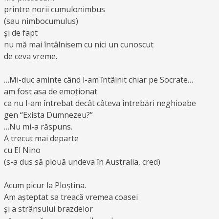
printre norii cumulonimbus
(sau nimbocumulus)
și de fapt
nu mă mai întâlnisem cu nici un cunoscut
de ceva vreme.
…Mi-duc aminte când l-am întâlnit chiar pe Socrate…
am fost asa de emoționat
ca nu l-am întrebat decât câteva întrebări neghioabe
gen “Exista Dumnezeu?”
…Nu mi-a răspuns.
A trecut mai departe
cu El Nino
(s-a dus să plouă undeva în Australia, cred)
Acum picur la Ploștina.
Am așteptat sa treacă vremea coasei
și a strânsului brazdelor