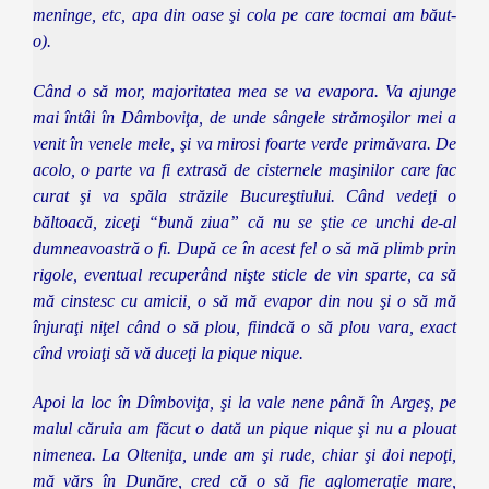
meninge, etc, apa din oase şi cola pe care tocmai am băut-
o).
Când o să mor, majoritatea mea se va evapora. Va ajunge
mai întâi în Dâmboviţa, de unde sângele strămoşilor mei a
venit în venele mele, şi va mirosi foarte verde primăvara. De
acolo, o parte va fi extrasă de cisternele maşinilor care fac
curat şi va spăla străzile Bucureştiului. Când vedeţi o
băltoacă, ziceţi “bună ziua” că nu se ştie ce unchi de-al
dumneavoastră o fi. După ce în acest fel o să mă plimb prin
rigole, eventual recuperând nişte sticle de vin sparte, ca să
mă cinstesc cu amicii, o să mă evapor din nou şi o să mă
înjuraţi niţel când o să plou, fiindcă o să plou vara, exact
cînd vroiaţi să vă duceţi la pique nique.
Apoi la loc în Dîmboviţa, şi la vale nene până în Argeş, pe
malul căruia am făcut o dată un pique nique şi nu a plouat
nimenea. La Olteniţa, unde am şi rude, chiar şi doi nepoţi,
mă vărs în Dunăre, cred că o să fie aglomeraţie mare,