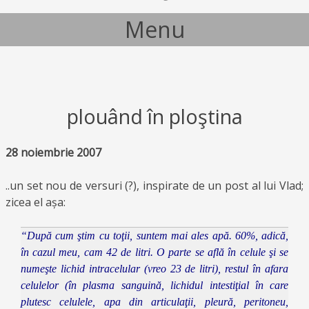
Menu
Skip to content
plouând în ploştina
28 noiembrie 2007
..un set nou de versuri (?), inspirate de un post al lui Vlad;
zicea el așa:
“După cum ştim cu toţii, suntem mai ales apă. 60%, adică,
în cazul meu, cam 42 de litri. O parte se află în celule şi se
numeşte lichid intracelular (vreo 23 de litri), restul în afara
celulelor (în plasma sanguină, lichidul intestiţial în care
plutesc celulele, apa din articulaţii, pleură, peritoneu,