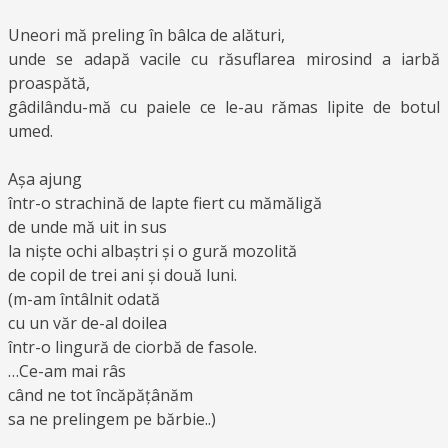
Uneori mă preling în bâlca de alături,
unde se adapă vacile cu răsuflarea mirosind a iarbă
proaspătă,
gâdilându-mă cu paiele ce le-au rămas lipite de botul
umed.
Așa ajung
într-o strachină de lapte fiert cu mămăligă
de unde mă uit in sus
la niște ochi albaștri și o gură mozolită
de copil de trei ani și două luni.
(m-am întâlnit odată
cu un văr de-al doilea
într-o lingură de ciorbă de fasole.
…Ce-am mai râs
când ne tot încăpățânăm
sa ne prelingem pe bărbie..)