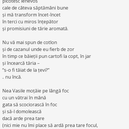
picotesc lenevos
cale de câteva săptămâni bune
și mă transform încet-încet
în terci cu miros înțepător
și promisiuni de tărie aromată.
Nu vă mai spun de cotlon
și de cazanul unde eu fierb de zor
în timp ce băieții pun cartofi la copt, în jar
și încearcă tăria –
“s-o fi tăiat de la țevi?”
.. nu încă.
Nea Vasile moțăie pe lângă foc
cu un vătrai în mână
gata să scociorască în foc
și să-l domolească
dacă arde prea tare
(nici mie nu îmi place să ardă prea tare focul,