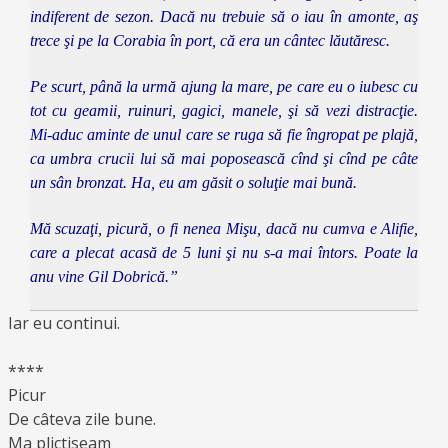
indiferent de sezon. Dacă nu trebuie să o iau în amonte, aş
trece şi pe la Corabia în port, că era un cântec lăutăresc.
Pe scurt, până la urmă ajung la mare, pe care eu o iubesc cu
tot cu geamii, ruinuri, gagici, manele, şi să vezi distracţie.
Mi-aduc aminte de unul care se ruga să fie îngropat pe plajă,
ca umbra crucii lui să mai poposească cînd şi cînd pe câte
un sân bronzat. Ha, eu am găsit o soluţie mai bună.
Mă scuzaţi, picură, o fi nenea Mişu, dacă nu cumva e Alifie,
care a plecat acasă de 5 luni şi nu s-a mai întors. Poate la
anu vine Gil Dobrică.”
Iar eu continui.
****
Picur
De câteva zile bune.
Ma plictiseam