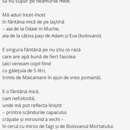
să nu supăr pe neamurile mele.
Mă adun încet-încet
în fântâna mică de pe laştină
– aia de la Odaie in Muche,
aia de la câțiva pași de Adam și Eva (bolovanii).
E singura fântână pe nu știu ce rază
care are apă bună de fiert fasolea
(aici veneam copil fiind
cu găleţuia de 5 litri,
trimis de Maicamare în ajun de vreo pomană).
E o fântână mică,
cam nefolosită,
unde mă pot reflecta liniștit
– printre scândurile capacului
crăpate și mirosind a vechi –
în cerul cu miros de fagi și de Bolovanul Mortatului.