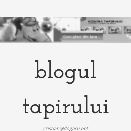
blogul
tapirului
cristian@dogaru.net