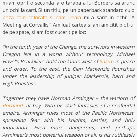
m-am oprit o secunda la o taraba a lui Borders sa arunc
un ochi la carti. Si un titlu, pe un paperback standard cu o
poza cam colorata si cam ireala
mi-a sarit in ochi: “A
Meeting at Corvallis.” Am luat cartea si am am citit plot-ul
de pe spate, si am fost cucerit pe loc:
“In the tenth year of the Change, the survivors in western
Oregon live in a world without technology. Michael
Havel’s Bearkillers hold the lands west of
Salem
in peace
and order. To the east, the Clan Mackenzie flourishes
under the leadership of Juniper Mackenzie, bard and
High Priestess.
Together they have Norman Arminger – the warlord of
Portland
-at bay. With his dark fantasies of a neofeudal
empire, Arminger rules most of the Pacific Northwest,
spreading fear with his knights, castles, and holy
inquisition. Even more dangerous, end perhaps
Arminger’s most powerful weapon of all, is his ruthlessly