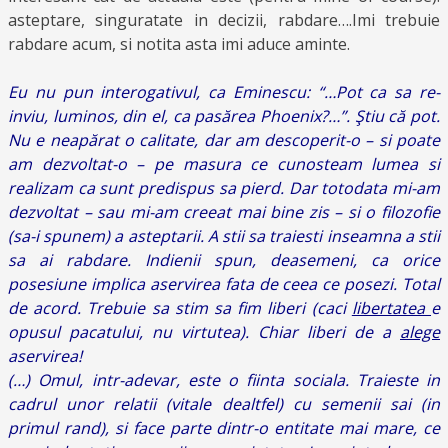
asteptare, singuratate in decizii, rabdare….Imi trebuie
rabdare acum, si notita asta imi aduce aminte.
Eu nu pun interogativul, ca Eminescu: “…Pot ca sa re-
inviu, luminos, din el, ca pasărea Phoenix?…”. Ştiu că pot.
Nu e neapărat o calitate, dar am descoperit-o – si poate
am dezvoltat-o – pe masura ce cunosteam lumea si
realizam ca sunt predispus sa pierd. Dar totodata mi-am
dezvoltat – sau mi-am creeat mai bine zis – si o filozofie
(sa-i spunem) a asteptarii. A stii sa traiesti inseamna a stii
sa ai rabdare. Indienii spun, deasemeni, ca orice
posesiune implica aservirea fata de ceea ce posezi. Total
de acord. Trebuie sa stim sa fim liberi (caci
libertatea
e
opusul pacatului, nu virtutea). Chiar liberi de a
alege
aservirea!
(…) Omul, intr-adevar, este o fiinta sociala. Traieste in
cadrul unor relatii (vitale dealtfel) cu semenii sai (in
primul rand), si face parte dintr-o entitate mai mare, ce