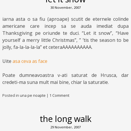
30 November, 2007
iarna asta o sa fiu (aproape) scutit de eternele colinde
americane care incep sa se auda imediat dupa
Thanksgiving pe oriunde te duci. “Let it snow”, “Have
yourself a merry little Christmas”, ” ’tis the season to be
jolly, fa-la-la-la-la” et ceteraAAAAAAAAAA.
Uite
asa ceva as face
Poate dumneavoastra v-ati saturat de Hrusca, dar
credeti-ma suna mult mai bine, chiar la saturatie.
Posted in
una pe noapte
|
1 Comment
the long walk
29 November, 2007