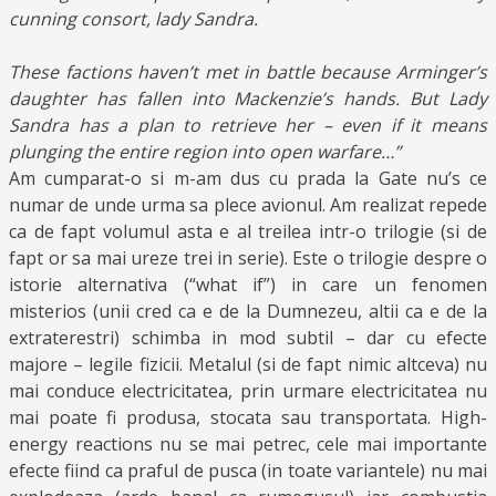
cunning consort, lady Sandra.
These factions haven’t met in battle because Arminger’s
daughter has fallen into Mackenzie’s hands. But Lady
Sandra has a plan to retrieve her – even if it means
plunging the entire region into open warfare…”
Am cumparat-o si m-am dus cu prada la Gate nu’s ce
numar de unde urma sa plece avionul. Am realizat repede
ca de fapt volumul asta e al treilea intr-o trilogie (si de
fapt or sa mai ureze trei in serie). Este o trilogie despre o
istorie alternativa (“what if”) in care un fenomen
misterios (unii cred ca e de la Dumnezeu, altii ca e de la
extraterestri) schimba in mod subtil – dar cu efecte
majore – legile fizicii. Metalul (si de fapt nimic altceva) nu
mai conduce electricitatea, prin urmare electricitatea nu
mai poate fi produsa, stocata sau transportata. High-
energy reactions nu se mai petrec, cele mai importante
efecte fiind ca praful de pusca (in toate variantele) nu mai