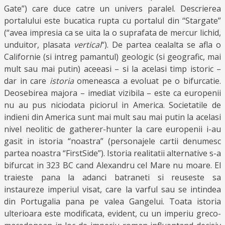
Gate”) care duce catre un univers paralel. Descrierea
portalului este bucatica rupta cu portalul din “Stargate”
(“avea impresia ca se uita la o suprafata de mercur lichid,
unduitor, plasata
vertical
“). De partea cealalta se afla o
Californie (si intreg pamantul) geologic (si geografic, mai
mult sau mai putin) aceeasi – si la acelasi timp istoric –
dar in care
istoria
omeneasca a evoluat pe o bifurcatie.
Deosebirea majora – imediat vizibila – este ca europenii
nu au pus niciodata piciorul in America. Societatile de
indieni din America sunt mai mult sau mai putin la acelasi
nivel neolitic de gatherer-hunter la care europenii i-au
gasit in istoria “noastra” (personajele cartii denumesc
partea noastra “FirstSide”). Istoria realitatii alternative s-a
bifurcat in 323 BC cand Alexandru cel Mare nu moare. El
traieste pana la adanci batraneti si reuseste sa
instaureze imperiul visat, care la varful sau se intindea
din Portugalia pana pe valea Gangelui. Toata istoria
ulterioara este modificata, evident, cu un imperiu greco-