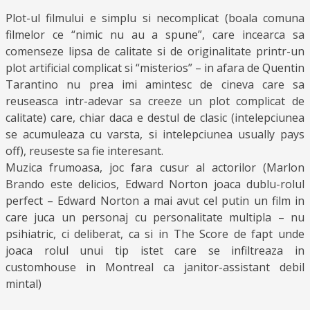
Plot-ul filmului e simplu si necomplicat (boala comuna
filmelor ce “nimic nu au a spune”, care incearca sa
comenseze lipsa de calitate si de originalitate printr-un
plot artificial complicat si “misterios” – in afara de Quentin
Tarantino nu prea imi amintesc de cineva care sa
reuseasca intr-adevar sa creeze un plot complicat de
calitate) care, chiar daca e destul de clasic (intelepciunea
se acumuleaza cu varsta, si intelepciunea usually pays
off), reuseste sa fie interesant.
Muzica frumoasa, joc fara cusur al actorilor (Marlon
Brando este delicios, Edward Norton joaca dublu-rolul
perfect – Edward Norton a mai avut cel putin un film in
care juca un personaj cu personalitate multipla – nu
psihiatric, ci deliberat, ca si in The Score de fapt unde
joaca rolul unui tip istet care se infiltreaza in
customhouse in Montreal ca janitor-assistant debil
mintal)