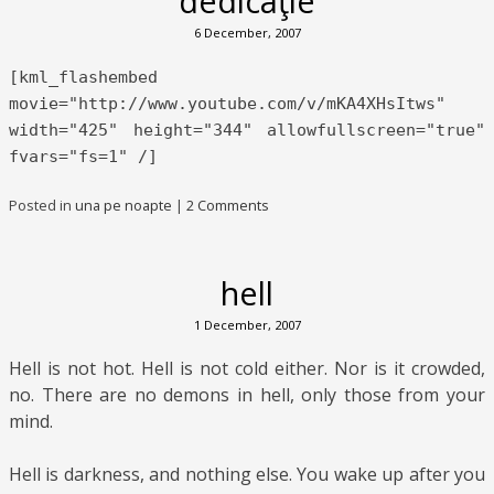
dedicaţie
6 December, 2007
[kml_flashembed
movie="http://www.youtube.com/v/mKA4XHsItws"
width="425" height="344" allowfullscreen="true"
fvars="fs=1" /]
Posted in
una pe noapte
|
2 Comments
hell
1 December, 2007
Hell is not hot. Hell is not cold either. Nor is it crowded,
no. There are no demons in hell, only those from your
mind.
Hell is darkness, and nothing else. You wake up after you