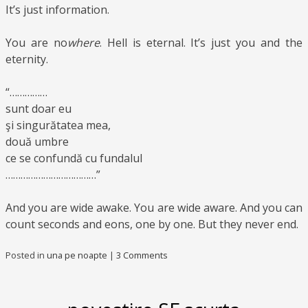
It’s just information.
You are no
where
. Hell is eternal. It’s just you and the
eternity.
“……………
sunt doar eu
şi singurătatea mea,
două umbre
ce se confundă cu fundalul
………………………………”
And you are wide awake. You are wide aware. And you can
count seconds and eons, one by one. But they never end.
Posted in
una pe noapte
|
3 Comments