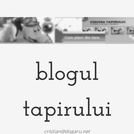
blogul
tapirului
cristian@dogaru.net