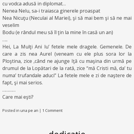
cu vodca adusă in diplomat…
Nenea Nelu, sa-i traiasca ginerele proaspat
Nea Nicuţu (Neculai al Mariei), şi să mai bem şi să ne mai
veselim
Bodu (e rândul meu să îl ţin la mine în casă un an)
…..
Hei, La Mulţi Ani lu’ fetele mele dragele. Gemenele. De
care a zis nea Aurel (veneam cu ele plus sora lor la
Ploştina, zice ,când ne ajunge Iţă cu maşina din urmă pe
drumul de la Lopătari de la rată, zice “mă Cristi mă, da’ tu
numa’ trufandale aduci” La fetele mele e zi de naştere de
fapt, şi mai serios.
…………
Care mai eşti?
Posted in
una pe an
|
1 Comment