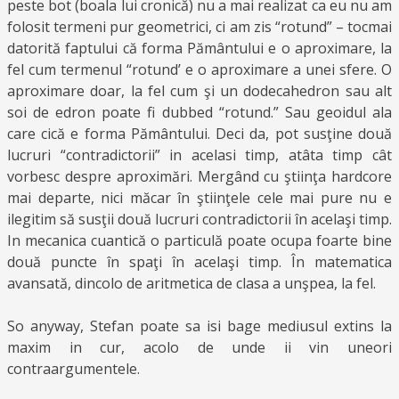
peste bot (boala lui cronică) nu a mai realizat ca eu nu am
folosit termeni pur geometrici, ci am zis “rotund” – tocmai
datorită faptului că forma Pământului e o aproximare, la
fel cum termenul “rotund’ e o aproximare a unei sfere. O
aproximare doar, la fel cum şi un dodecahedron sau alt
soi de edron poate fi dubbed “rotund.” Sau geoidul ala
care cică e forma Pământului. Deci da, pot susţine două
lucruri “contradictorii” in acelasi timp, atâta timp cât
vorbesc despre aproximări. Mergând cu ştiinţa hardcore
mai departe, nici măcar în ştiinţele cele mai pure nu e
ilegitim să susţii două lucruri contradictorii în acelaşi timp.
In mecanica cuantică o particulă poate ocupa foarte bine
două puncte în spaţi în acelaşi timp. În matematica
avansată, dincolo de aritmetica de clasa a unşpea, la fel.
So anyway, Stefan poate sa isi bage mediusul extins la
maxim in cur, acolo de unde ii vin uneori
contraargumentele.