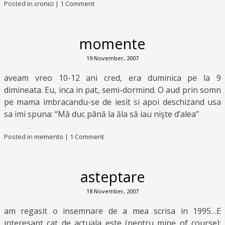
Posted in
cronici
|
1 Comment
momente
19 November, 2007
aveam vreo 10-12 ani cred, era duminica pe la 9
dimineata. Eu, inca in pat, semi-dormind. O aud prin somn
pe mama imbracandu-se de iesit si apoi deschizand usa
sa imi spuna: “Mă duc până la ăla să iau nişte d’alea”
Posted in
memento
|
1 Comment
asteptare
18 November, 2007
am regasit o insemnare de a mea scrisa in 1995…E
interesant cat de actuala este (pentru mine of course):