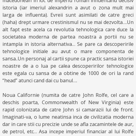
macedonean in loc de imperiu roman influentand decisiv
istoria (iar imeriul alexandrin a avut o zona mult mai
larga de influenta). Evreii sunt asimilati de catre greci
(haha) drept urmare crestinismul nu se mai dezvolta….Un
alt fapt este acela ca revolutia tehnologica care duce la
societatea moderna de partea noastra a portii nu se
intampla in istoria alternativa… Se pare ca descoperirile
tehnologice initiale au avut o mare componenta de
sansa..Un personaj al cartii spune ca practic sansa istoriei
noastre de a o lua pe calea descoperirilor tehnologice
este egala cu sansa de a obtine de 1000 de ori la rand
“head” atunci cand dai cu banul….
Noua Californie (numita de catre John Rolfe, cel care a
deschis poarta, Commonwealth of New Virginia) este
rapid colonizata de catre John si camarazii lui de front.
Imaginati-va, o lume neatinsa inca de civilizatia moderna
dar in care stii cu precizie unde se afla zacamintele de aur,
de petrol, etc… Asa incepe imperiul financiar al lui Rolfe