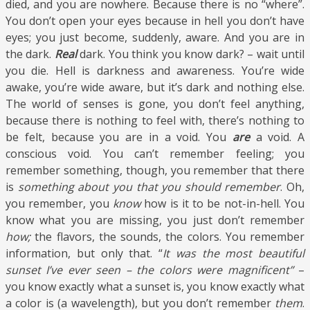
died, and you are nowhere. Because there is no “where”.
You don’t open your eyes because in hell you don’t have
eyes; you just become, suddenly, aware. And you are in
the dark.
Real
dark. You think you know dark? – wait until
you die. Hell is darkness and awareness. You’re wide
awake, you’re wide aware, but it’s dark and nothing else.
The world of senses is gone, you don’t feel anything,
because there is nothing to feel with, there’s nothing to
be felt, because you are in a void. You
are
a void. A
conscious void. You can’t remember feeling; you
remember something, though, you remember that there
is
something about you that you should remember
. Oh,
you remember, you
know
how is it to be not-in-hell. You
know what you are missing, you just don’t remember
how;
the flavors, the sounds, the colors. You remember
information, but only that. “
It was the most beautiful
sunset I’ve ever seen – the colors were magnificent”
–
you know exactly what a sunset is, you know exactly what
a color is (a wavelength), but you don’t remember
them
.