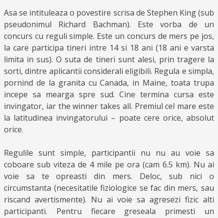
Asa se intituleaza o povestire scrisa de Stephen King (sub
pseudonimul Richard Bachman). Este vorba de un
concurs cu reguli simple. Este un concurs de mers pe jos,
la care participa tineri intre 14 si 18 ani (18 ani e varsta
limita in sus). O suta de tineri sunt alesi, prin tragere la
sorti, dintre aplicantii considerali eligibili. Regula e simpla,
pornind de la granita cu Canada, in Maine, toata trupa
incepe sa mearga spre sud. Cine termina cursa este
invingator, iar the winner takes all. Premiul cel mare este
la latitudinea invingatorului – poate cere orice, absolut
orice.
Regulile sunt simple, participantii nu nu au voie sa
coboare sub viteza de 4 mile pe ora (cam 6.5 km). Nu ai
voie sa te opreasti din mers. Deloc, sub nici o
circumstanta (necesitatile fiziologice se fac din mers, sau
riscand avertismente). Nu ai voie sa agresezi fizic alti
participanti. Pentru fiecare greseala primesti un