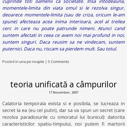
cuprinde toti oamenii ca societate. Insa intodeauna,
momentele-limita din viata omul si le rezolva singur,
deoarece momentele-limita (sau de criza, oricum le-am
spune) afecteaza acea inima interioara, acel al treilea
cerc in care nu poate patrunde nimeni. Atunci cand
suntem afectati in ceea ce avem noi mai profund in noi,
suntem singuri. Daca reusim sa ne vindecam, suntem
puternici. Daca nu, riscam sa pierdem mult. Sau totul.
Posted in
una pe noapte
|
5 Comments
teoria unificată a câmpurilor
17 November, 2007
Calatoria temporala exista si e posibila, se lucreaza in
secret la ea (eu cel putin), dar sa va spun un secret (care
rezolva paradoxurile cu omoratul lui bunicul): datorita
caracteristicilor spatiu-timpului, noi putem fi martorii