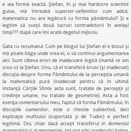
e aia formă exactă. Ştefan, în şi mai hardcore scientist
guise, mă întreabă superior-zeflemitor cum adică,
matematica nu are legătură cu forma pământului? Şi e
legitim să susţii două lucruri contradictorii în acelaşi
timp??? după care îmi arată degetul mijlociu.
Gata cu rezumatul. Cum pe blogul lui Ştefan el e bosul şi
mă poate băga unde vrea el, o să continui argumentarea
aici. Sunt câteva erori de inadecvare logică (mamă ce am
scos-o) la Ştefan. Unu, că el transferă brusc (şi inadecvat)
discuţia despre forma Pământului de la percepţia umană
la matematică pură (inadecvat pentru că în ultimă
instanţă Cărţile Sfinte asta sunt, tratate de percepţii şi
credinţe umane, nu tratate de geometrie). Asta a fost
esenţa comentariului meu, faptul că forma Pământului, în
discuţiile oamenilor, este o chestie subiectivă, deci
explicaţia muftiului (suportată şi de Tudor) e perfect
legitimă. Doi, chiar dacă accept transferul in domeniul
matematicii şi al geometriei, tot pot găsi inadecvări logice.