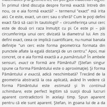
În primul rând discuţia despre formă exactă: întreb din
nou, ce e aia formă exactă? – termenul “exact” mă irita
aici. Ce este, exact, un cerc sau o sferă? Cum le poţi defini
exact fără să cazi în tautologii? – circumferinţa unui cerc
este de două ori raza înmulţit cu pi. Ce este pi – păi
circumferinţa unui cerc divizată la diametrul lui. Am zis
defini exact, ceea ce implică cuantificare, nu numai banala
definiţie “un cerc este forma geometrica formata din
punctele aflate la egală distanţă de un centru.” Apoi, mai
concret, ce e aia formă exactă a
a pamântului
? În ambele
sensuri,
exact
ce formă are Pământul? (Ştefan singur
spune ca forma Pământului este o aproximaţie). Şi forma
Pământului
e exactă
, adică neschimbată? Trecând de la
geometria abstractă la cea aplicată, având în vedere că
forma Pământului este
estimată
şi în
continuă
schimbare
, este perfect legitim să susţii două lucruri
aparent contradictorii în acelaşi timp. Spun aparent
pentru că ele sunt aparent. Ştefan, in goana lui de a da