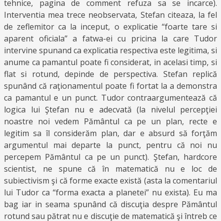
tehnice, pagina de comment refuza sa se incarce).
Interventia mea trece neobservata, Stefan citeaza, la fel
de zeflemitor ca la inceput, o explicatie “foarte tare si
aparent oficiala” a fatwa-ei cu pricina la care Tudor
intervine spunand ca explicatia respectiva este legitima, si
anume ca pamantul poate fi considerat, in acelasi timp, si
flat si rotund, depinde de perspectiva. Stefan replică
spunând că raţionamentul poate fi fortat la a demonstra
ca pamantul e un punct. Tudor contraargumentează că
logica lui Ştefan nu e adecvată (la nivelul percepţiei
noastre noi vedem Pământul ca pe un plan, recte e
legitim sa îl considerăm plan, dar e absurd să forţăm
argumentul mai departe la punct, pentru că noi nu
percepem Pământul ca pe un punct). Ştefan, hardcore
scientist, ne spune că în matematică nu e loc de
subiectivism şi că forme exacte există (asta la comentariul
lui Tudor ca “forma exacta a planetei” nu exista). Eu ma
bag iar in seama spunând că discuţia despre Pământul
rotund sau pătrat nu e discuţie de matematică şi întreb ce