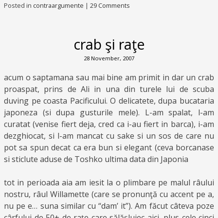
Posted in
contraargumente
|
29 Comments
crab şi raţe
28 November, 2007
acum o saptamana sau mai bine am primit in dar un crab
proaspat, prins de Ali in una din turele lui de scuba
duving pe coasta Pacificului. O delicatete, dupa bucataria
japoneza (si dupa gusturile mele). L-am spalat, l-am
curatat (venise fiert deja, cred ca i-au fiert in barca), i-am
dezghiocat, si l-am mancat cu sake si un sos de care nu
pot sa spun decat ca era bun si elegant (ceva borcanase
si sticlute aduse de Toshko ultima data din Japonia
tot in perioada aia am iesit la o plimbare pe malul râului
nostru, râul Willamette (care se pronunţă cu accent pe a,
nu pe e… suna similar cu “dam’ it”). Am făcut câteva poze
cârfului de 50+ de raţe care sălăşluiec aici, plus cele cinci