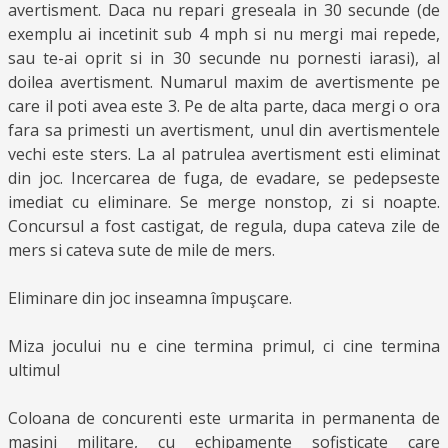
avertisment. Daca nu repari greseala in 30 secunde (de
exemplu ai incetinit sub 4 mph si nu mergi mai repede,
sau te-ai oprit si in 30 secunde nu pornesti iarasi), al
doilea avertisment. Numarul maxim de avertismente pe
care il poti avea este 3. Pe de alta parte, daca mergi o ora
fara sa primesti un avertisment, unul din avertismentele
vechi este sters. La al patrulea avertisment esti eliminat
din joc. Incercarea de fuga, de evadare, se pedepseste
imediat cu eliminare. Se merge nonstop, zi si noapte.
Concursul a fost castigat, de regula, dupa cateva zile de
mers si cateva sute de mile de mers.
Eliminare din joc inseamna împuşcare.
Miza jocului nu e cine termina primul, ci cine termina
ultimul
Coloana de concurenti este urmarita in permanenta de
masini militare, cu echipamente sofisticate care