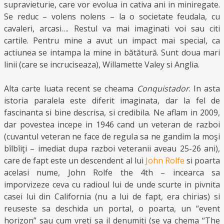
supravieturie, care vor evolua in cativa ani in miniregate.
Se reduc – volens nolens – la o societate feudala, cu
cavaleri, arcasi…. Restul va mai imaginati voi sau citi
cartile. Pentru mine a avut un impact mai special, ca
actiunea se intampa la mine in bătătură. Sunt doua mari
linii (care se incruciseaza), Willamette Valey si Anglia.
Alta carte luata recent se cheama
Conquistador
. In asta
istoria paralela este diferit imaginata, dar la fel de
fascinanta si bine descrisa, si credibila. Ne aflam in 2009,
dar povestea incepe in 1946 cand un veteran de razboi
(cuvantul veteran ne face de regula sa ne gandim la moşi
bîlbîiţi – imediat dupa razboi veteranii aveau 25-26 ani),
care de fapt este un descendent al lui
John Rolfe
si poarta
acelasi nume, John Rolfe the 4th – incearca sa
imporvizeze ceva cu radioul lui de unde scurte in pivnita
casei lui din California (nu a lui de fapt, era chirias) si
reuseste sa deschida un portal, o poarta, un “event
horizon” sau cum vreti sa il denumiti (se va chema “The