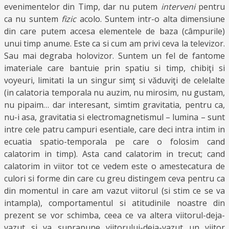
evenimentelor din Timp, dar nu putem
interveni
pentru
ca nu suntem
fizic
acolo. Suntem intr-o alta dimensiune
din care putem accesa elementele de baza (câmpurile)
unui timp anume. Este ca si cum am privi ceva la televizor.
Sau mai degraba holovizor. Suntem un fel de fantome
imateriale care bantuie prin spatiu si timp, chibiţi si
voyeuri, limitati la un singur simţ si văduviţi de celelalte
(in calatoria temporala nu auzim, nu mirosim, nu gustam,
nu pipaim… dar interesant, simtim gravitatia, pentru ca,
nu-i asa, gravitatia si electromagnetismul – lumina – sunt
intre cele patru campuri esentiale, care deci intra intim in
ecuatia spatio-temporala pe care o folosim cand
calatorim in timp). Asta cand calatorim in trecut; cand
calatorim in viitor tot ce vedem este o amestecatura de
culori si forme din care cu greu distingem ceva pentru ca
din momentul in care am vazut viitorul (si stim ce se va
intampla), comportamentul si atitudinile noastre din
prezent se vor schimba, ceea ce va altera viitorul-deja-
vazut si va suprapune viitorului-deja-vazut un viitor