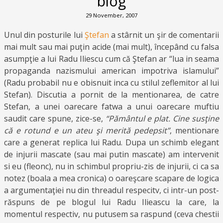
blog
29 November, 2007
Unul din posturile lui
Ştefan
a stârnit un şir de comentarii
mai mult sau mai puţin acide (mai mult), începând cu falsa
asumpţie a lui Radu Iliescu cum că Ştefan ar “lua in seama
propaganda nazismului american impotriva islamului”
(Radu probabil nu e obisnuit inca cu stilul zeflemitor al lui
Stefan). Discutia a pornit de la mentionarea, de catre
Stefan, a unei oarecare fatwa a unui oarecare muftiu
saudit care spune, zice-se,
“Pământul e plat. Cine susţine
că e rotund e un ateu şi merită pedepsit”
, mentionare
care a generat replica lui Radu. Dupa un schimb elegant
de injurii mascate (sau mai putin mascate) am intervenit
si eu (fleonc), nu in schimbul propriu-zis de injurii, ci ca sa
notez (boala a mea cronica) o oareşcare scapare de logica
a argumentaţiei nu din threadul respecitv, ci intr-un post-
răspuns de pe blogul lui Radu Ilieascu la care, la
momentul respectiv, nu putusem sa raspund (ceva chestii