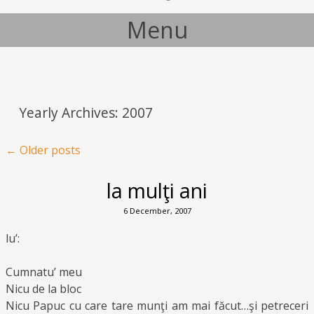
Menu
Skip to content
Yearly Archives:
2007
Post navigation
←
Older posts
la mulţi ani
6 December, 2007
lu’:
Cumnatu’ meu
Nicu de la bloc
Nicu Papuc cu care tare munţi am mai făcut…şi petreceri