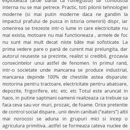
explodeaza (arde banal ca rumegusul) iar combustia
interna nu se mai petrece. Practic, toti pilonii tehnologiei
moderne (si mai putin moderne daca ne gandim la
impactul prafului de pusca in istoria omenirii) dispr, iar
omenirea se trezeste intr-o lume in care electricitate nu
mai exista, motoare nu mai functioneaza , armele de foc
nu sunt mai mult decat niste bâte mai sofisticate. La
prima vedere pare o pană de curent mai prelungita, dar
autorul reuseste sa prezinte, realist si credibil, grozavia
consecintelor unui astfel de fenomen. In primul rand,
intr-o societate unde mancarea se produce industrial,
mancarea depinde 100% de chestiile astea disparute:
motorina pentru tractoare, electricitate pentru abatoare,
depozite, frigorifere, etc. etc. etc Totul este aruncat in
haos, in putine saptmani oamenii realizeaza ca trebuie sa
faca ceva sau vor muri, prozaic, de foame. Orice pretentie
de control social dispare…unii devin canibali (“eaters”) altii
mai norocosi se aduna in grupuri mici si incep o
agriculura primitiva…astfel se formeaza cateva nuclee de