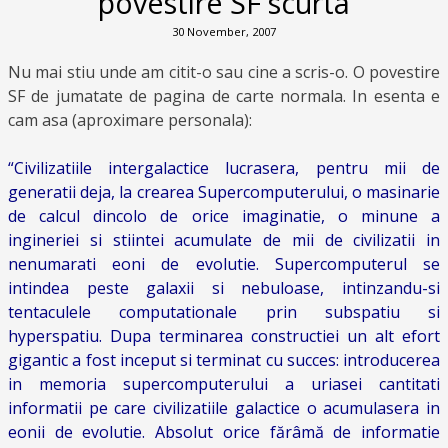
povestire SF scurta
30 November, 2007
Nu mai stiu unde am citit-o sau cine a scris-o. O povestire
SF de jumatate de pagina de carte normala. In esenta e
cam asa (aproximare personala):
“Civilizatiile intergalactice lucrasera, pentru mii de
generatii deja, la crearea Supercomputerului, o masinarie
de calcul dincolo de orice imaginatie, o minune a
ingineriei si stiintei acumulate de mii de civilizatii in
nenumarati eoni de evolutie. Supercomputerul se
intindea peste galaxii si nebuloase, intinzandu-si
tentaculele computationale prin subspatiu si
hyperspatiu. Dupa terminarea constructiei un alt efort
gigantic a fost inceput si terminat cu succes: introducerea
in memoria supercomputerului a uriasei cantitati
informatii pe care civilizatiile galactice o acumulasera in
eonii de evolutie. Absolut orice fărâmă de informatie