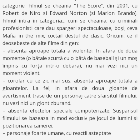
categorie. Filmul se cheama “The Score”, din 2001, cu
Robert de Niro si Edward Norton (si Marlon Brando).
Filmul intra in categoria… cum se cheama, cu criminali
profesionisti care dau spargeri spectaculoase, boşi, ceva
Mafia in the mix, coctail destul de clasic. Oricum, ce il
deosebeste de alte filme din gen:
– absenta aproape totala a violentei. In afara de doua
momente (o bătaie scurtă cu o bâtă de baseball şi un moş
împins cu forţa intr-o debara), nu mai vezi nici un
moment violent.
– corolar cu ce zic mai sus, absenta aproape totala a
gloantelor. La fel, in afara de doua gloante de
avertisment trase de un personaj catre sfarsitul filmului,
nu vezi nici un glont zburand.
– absenta efectelor speciale computerizate. Suspansul
filmului se bazeaza in mod exclusiv pe jocul de lumini si
pozitionarea camerei.
– personaje foarte umane, cu reactii asteptate