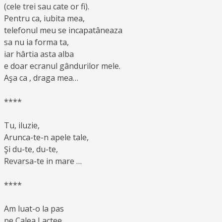
(cele trei sau cate or fi).
Pentru ca, iubita mea,
telefonul meu se incapatâneaza
sa nu ia forma ta,
iar hârtia asta alba
e doar ecranul gândurilor mele.
Aşa ca , draga mea…
****
Tu, iluzie,
Arunca-te-n apele tale,
Şi du-te, du-te,
Revarsa-te in mare …
****
Am luat-o la pas
pe Calea Lactee.