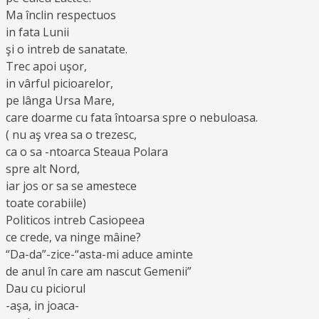
Ma înclin respectuos
in fata Lunii
şi o intreb de sanatate.
Trec apoi uşor,
in vârful picioarelor,
pe lânga Ursa Mare,
care doarme cu fata întoarsa spre o nebuloasa.
( nu aş vrea sa o trezesc,
ca o sa -ntoarca Steaua Polara
spre alt Nord,
iar jos or sa se amestece
toate corabiile)
Politicos intreb Casiopeea
ce crede, va ninge mâine?
“Da-da”-zice-“asta-mi aduce aminte
de anul în care am nascut Gemenii”
Dau cu piciorul
-aşa, in joaca-