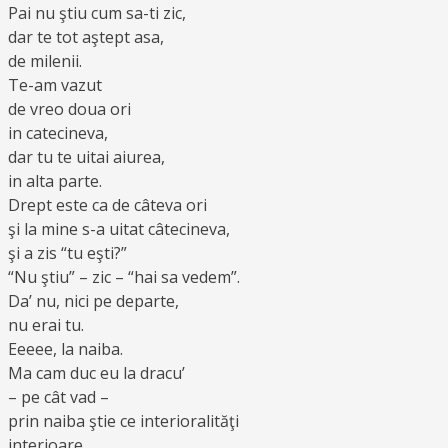
Pai nu ştiu cum sa-ti zic,
dar te tot aştept asa,
de milenii.
Te-am vazut
de vreo doua ori
in catecineva,
dar tu te uitai aiurea,
in alta parte.
Drept este ca de câteva ori
şi la mine s-a uitat câtecineva,
şi a zis “tu eşti?”
“Nu ştiu” – zic – “hai sa vedem”.
Da’ nu, nici pe departe,
nu erai tu.
Eeeee, la naiba.
Ma cam duc eu la dracu’
– pe cât vad –
prin naiba ştie ce interioralităţi
interioare.