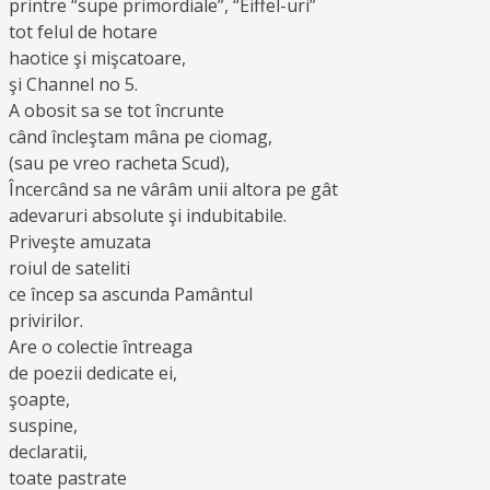
printre “supe primordiale”, “Eiffel-uri”
tot felul de hotare
haotice şi mişcatoare,
şi Channel no 5.
A obosit sa se tot încrunte
când încleştam mâna pe ciomag,
(sau pe vreo racheta Scud),
Încercând sa ne vârâm unii altora pe gât
adevaruri absolute şi indubitabile.
Priveşte amuzata
roiul de sateliti
ce încep sa ascunda Pamântul
privirilor.
Are o colectie întreaga
de poezii dedicate ei,
şoapte,
suspine,
declaratii,
toate pastrate