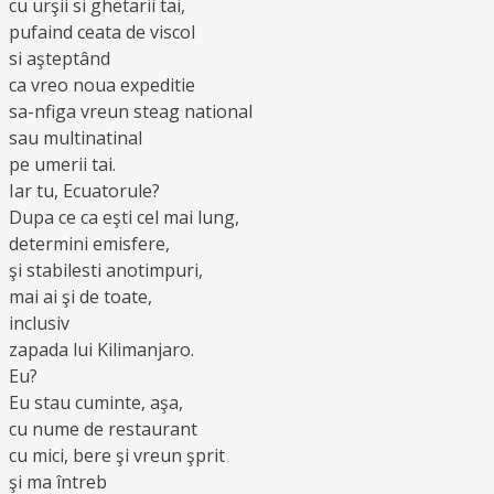
cu urşii si ghetarii tai,
pufaind ceata de viscol
si aşteptând
ca vreo noua expeditie
sa-nfiga vreun steag national
sau multinatinal
pe umerii tai.
Iar tu, Ecuatorule?
Dupa ce ca eşti cel mai lung,
determini emisfere,
şi stabilesti anotimpuri,
mai ai şi de toate,
inclusiv
zapada lui Kilimanjaro.
Eu?
Eu stau cuminte, aşa,
cu nume de restaurant
cu mici, bere şi vreun şprit
şi ma întreb