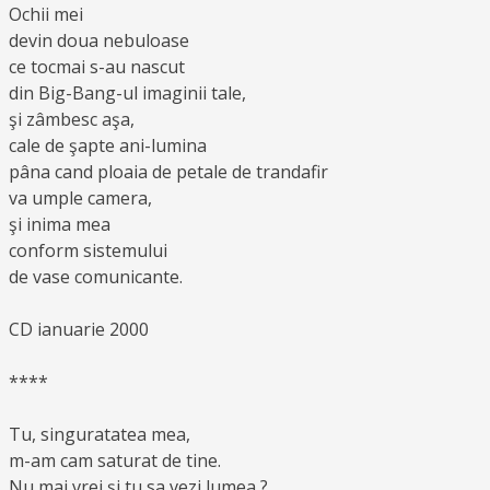
Ochii mei
devin doua nebuloase
ce tocmai s-au nascut
din Big-Bang-ul imaginii tale,
şi zâmbesc aşa,
cale de şapte ani-lumina
pâna cand ploaia de petale de trandafir
va umple camera,
şi inima mea
conform sistemului
de vase comunicante.
CD ianuarie 2000
****
Tu, singuratatea mea,
m-am cam saturat de tine.
Nu mai vrei şi tu sa vezi lumea ?