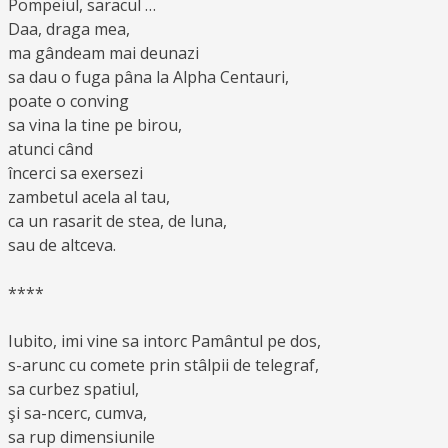
Pompeiul, saracul …
Daa, draga mea,
ma gândeam mai deunazi
sa dau o fuga pâna la Alpha Centauri,
poate o conving
sa vina la tine pe birou,
atunci când
încerci sa exersezi
zambetul acela al tau,
ca un rasarit de stea, de luna,
sau de altceva.
****
Iubito, imi vine sa intorc Pamântul pe dos,
s-arunc cu comete prin stâlpii de telegraf,
sa curbez spatiul,
şi sa-ncerc, cumva,
sa rup dimensiunile