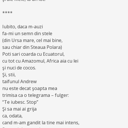
****
Iubito, daca m-auzi
fa-mi un semn din stele
(din Ursa mare, cel mai bine,
sau chiar din Steaua Polara)
Poti sari coarda cu Ecuatorul,
cu tot cu Amazomul, Africa aia cu lei
şi nuci de cocos.
Şi, stii,
taifunul Andrew
nu este decat şoapta mea
trimisa ca o telegrama – fulger:
“Te iubesc. Stop”
Şi sa mai ai grija
ca, odata,
cand m-am gandit la tine mai intens,