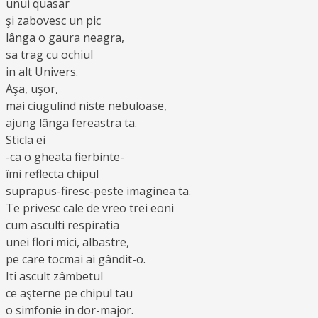
unui quasar
şi zabovesc un pic
lânga o gaura neagra,
sa trag cu ochiul
in alt Univers.
Aşa, uşor,
mai ciugulind niste nebuloase,
ajung lânga fereastra ta.
Sticla ei
-ca o gheata fierbinte-
îmi reflecta chipul
suprapus-firesc-peste imaginea ta.
Te privesc cale de vreo trei eoni
cum asculti respiratia
unei flori mici, albastre,
pe care tocmai ai gândit-o.
Iti ascult zâmbetul
ce aşterne pe chipul tau
o simfonie in dor-major.