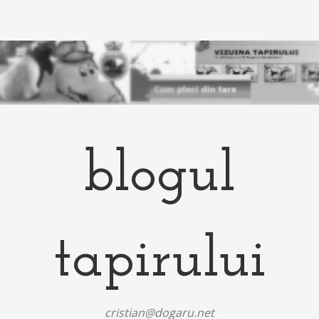
blogul
tapirului
cristian@dogaru.net