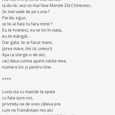
Ia du-te, vezi ce mai face Marele Zid Chinezesc,
Se mai vede de pe Luna ?
Pai da, sigur,
ce te-ai face tu fara mine ?
Eu te hranesc, eu te tin în viata,
eu te mângâi…
Dar gata, te-ai facut mare,
(prea mare, îmi zic uneori)
Aşa ca sterge-o de aici,
caci daca cumva apare iubita mea,
numai e loc şi pentru tine.
****
Luna sta cu mainile la spate
cu fata spre noi,
privindu-ne de vreo câteva ere
cum ne framântam noi aici