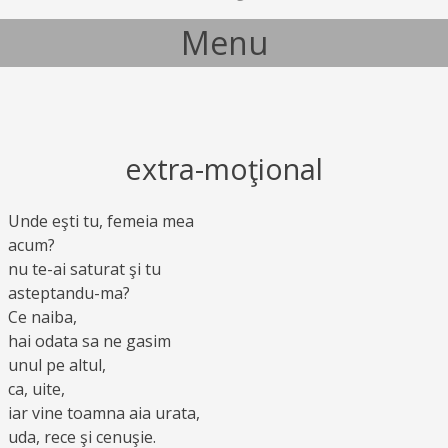
Menu
Skip to content
extra-moţional
Unde eşti tu, femeia mea
acum?
nu te-ai saturat şi tu
asteptandu-ma?
Ce naiba,
hai odata sa ne gasim
unul pe altul,
ca, uite,
iar vine toamna aia urata,
uda, rece şi cenuşie.