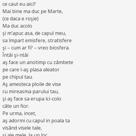
ce caut eu aici?
Mai bine ma duc pe Marte,
(ce daca e roşie)
Ma duc acolo
şi m’apuc asa, de capul meu,
sa împart emisfere, stratisfere
şi – cum ar fi? – vreo biosfera.
Întâi şi-ntâi
aş face un anotimp cu zâmbete
pe care l-aş plasa aleator
pe chipul tau.
Aş amesteca ploile de vise
cu mireasma parului tau,
şi aş face sa erupa ici-colo
câte un fior.
Pe urma, incet,
aş adormi cu capul in poala ta
visând visele tale,
şi ale mele, la un loc.