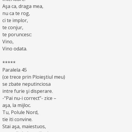
Aşa ca, draga mea,
nu ca te rog,
ci te implor,
te conjur,
te poruncesc:
Vino,
Vino odata.
*****
Paralela 45
(ce trece prin Ploieştiul meu)
se zbate neputinciosa
intre furie şi disperare.
-“Pai nu-i correct”- zice –
aşa, la mijloc.
Tu, Polule Nord,
tie iti convine.
Stai aşa, maiestuos,