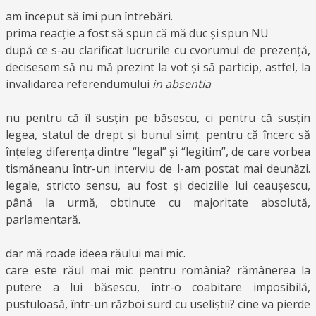
am început să îmi pun întrebări.
prima reacție a fost să spun că mă duc și spun NU
după ce s-au clarificat lucrurile cu cvorumul de prezență,
decisesem să nu mă prezint la vot și să particip, astfel, la
invalidarea referendumului
in absentia
nu pentru că îl susțin pe băsescu, ci pentru că susțin
legea, statul de drept și bunul simț. pentru că încerc să
înțeleg diferența dintre “legal” și “legitim”, de care vorbea
tismăneanu într-un interviu de l-am postat mai deunăzi.
legale, stricto sensu, au fost și deciziile lui ceaușescu,
până la urmă, obtinute cu majoritate absolută,
parlamentară.
dar mă roade ideea răului mai mic.
care este răul mai mic pentru românia? rămânerea la
putere a lui băsescu, într-o coabitare imposibilă,
pustuloasă, într-un război surd cu useliștii? cine va pierde