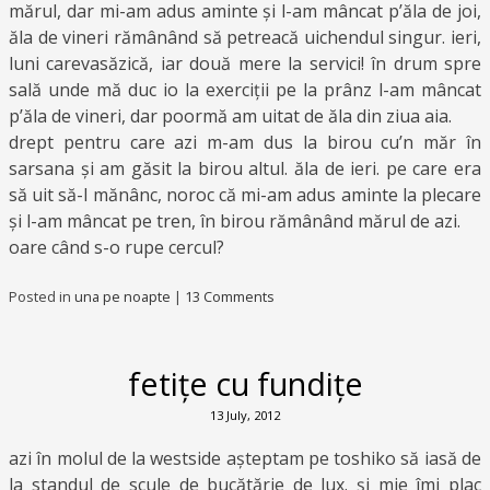
mărul, dar mi-am adus aminte și l-am mâncat p’ăla de joi,
ăla de vineri rămânând să petreacă uichendul singur. ieri,
luni carevasăzică, iar două mere la servici! în drum spre
sală unde mă duc io la exerciții pe la prânz l-am mâncat
p’ăla de vineri, dar poormă am uitat de ăla din ziua aia.
drept pentru care azi m-am dus la birou cu’n măr în
sarsana și am găsit la birou altul. ăla de ieri. pe care era
să uit să-l mănânc, noroc că mi-am adus aminte la plecare
și l-am mâncat pe tren, în birou rămânând mărul de azi.
oare când s-o rupe cercul?
Posted in
una pe noapte
|
13 Comments
fetițe cu fundițe
13 July, 2012
azi în molul de la westside așteptam pe toshiko să iasă de
la standul de scule de bucătărie de lux. și mie îmi plac