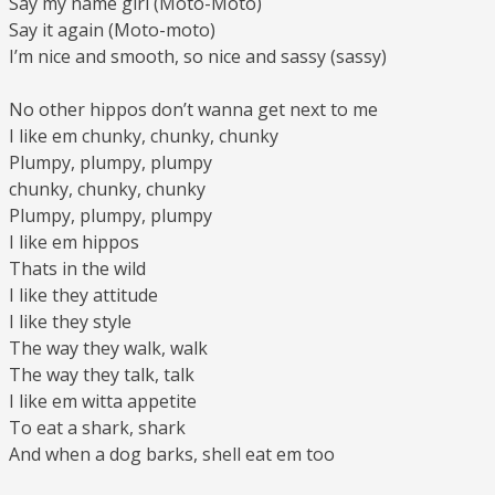
Say my name girl (Moto-Moto)
Say it again (Moto-moto)
I’m nice and smooth, so nice and sassy (sassy)
No other hippos don’t wanna get next to me
I like em chunky, chunky, chunky
Plumpy, plumpy, plumpy
chunky, chunky, chunky
Plumpy, plumpy, plumpy
I like em hippos
Thats in the wild
I like they attitude
I like they style
The way they walk, walk
The way they talk, talk
I like em witta appetite
To eat a shark, shark
And when a dog barks, shell eat em too