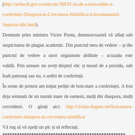
(
http://uefiscdi.gov.ro/articole/3083/Cea-de-a-treia-editie-a-
conferintei-Diaspora-in-Cercetarea-Stiintifica-si-Invatamantul-
Superior-din.html
).
Domnule prim ministru Victor Ponta, dumneavoastră vă aflați sub
suspiciunea de plagiat academic. Din punctul meu de vedere – și din
punctul de vedere a unor organisme abilitate – acuzația este
validă. Prin urmare nu aveți dreptul etic și moral de a prezida, sub
înalt patronaj sau nu, o astfel de conferință.
În semn de protest am inițiat petiție de boicotare a conferinței. A fost
deja semnată de un număr mare de oameni, mulți din diaspora, mulți
cercetători. O găsiți aici:
http://civitas.dogaru.net/boicotarea-
conferintei-diaspora-in-cercetarea-stiintifica/
Vă rog să vă opriți un pic și să reflectați.
***************************************************