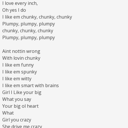
I love every inch,
Oh yes I do
I like em chunky, chunky, chunky
Plumpy, plumpy, plumpy
chunky, chunky, chunky
Plumpy, plumpy, plumpy
Aint nottin wrong
With lovin chunky
I like em funny
I like em spunky
I like em witty
I like em smart with brains
Girl I Like your big
What you say
Your big ol heart
What
Girl you crazy
She drive me crazy