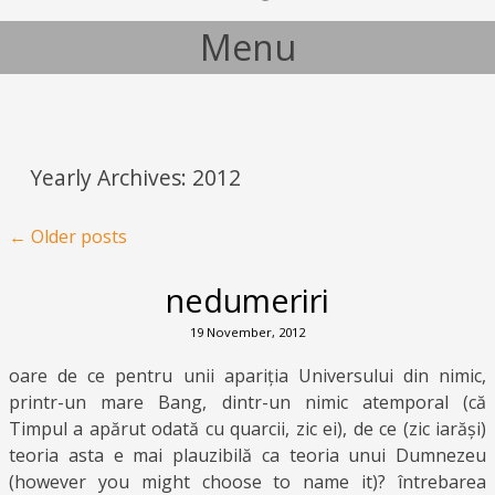
Menu
Skip to content
Yearly Archives:
2012
Post navigation
←
Older posts
nedumeriri
19 November, 2012
oare de ce pentru unii apariția Universului din nimic,
printr-un mare Bang, dintr-un nimic atemporal (că
Timpul a apărut odată cu quarcii, zic ei), de ce (zic iarăși)
teoria asta e mai plauzibilă ca teoria unui Dumnezeu
(however you might choose to name it)? întrebarea