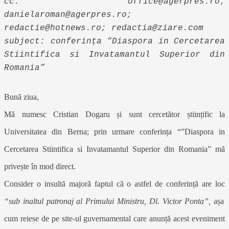
cc: office@agerpres.ro;
danielaroman@agerpres.ro;
redactie@hotnews.ro; redactia@ziare.com
subject: conferința “Diaspora in Cercetarea
Stiintifica si Invatamantul Superior din
Romania”
Bună ziua,
Mă numesc Cristian Dogaru și sunt cercetător științific la
Universitatea din Berna; prin urmare conferința “”Diaspora in
Cercetarea Stiintifica si Invatamantul Superior din Romania” mă
privește în mod direct.
Consider o insultă majoră faptul că o astfel de conferință are loc
“sub inaltul patronaj al Primului Ministru, Dl. Victor Ponta”,
așa
cum reiese de pe site-ul guvernamental care anunță acest eveniment