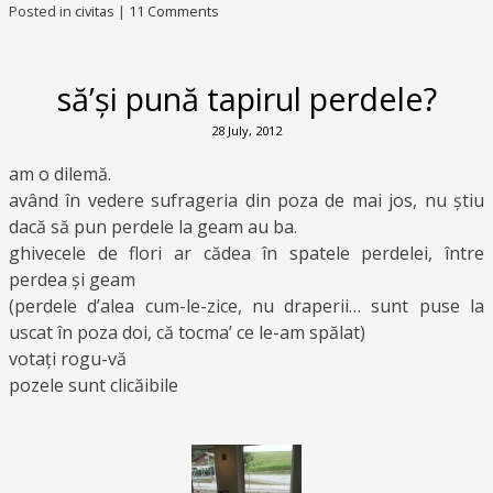
Posted in
civitas
|
11 Comments
să’și pună tapirul perdele?
28 July, 2012
am o dilemă.
având în vedere sufrageria din poza de mai jos, nu știu
dacă să pun perdele la geam au ba.
ghivecele de flori ar cădea în spatele perdelei, între
perdea și geam
(perdele d’alea cum-le-zice, nu draperii… sunt puse la
uscat în poza doi, că tocma’ ce le-am spălat)
votați rogu-vă
pozele sunt clicăibile