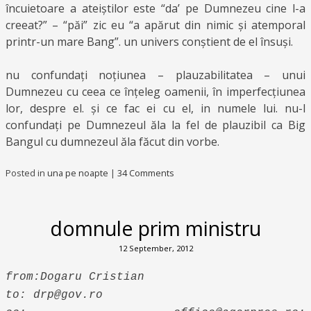
încuietoare a ateiștilor este “da’ pe Dumnezeu cine l-a
creeat?” – “păi” zic eu “a apărut din nimic și atemporal
printr-un mare Bang”. un univers conștient de el însuși.
nu confundați noțiunea – plauzabilitatea – unui
Dumnezeu cu ceea ce înțeleg oamenii, în imperfecțiunea
lor, despre el. și ce fac ei cu el, in numele lui. nu-l
confundați pe Dumnezeul ăla la fel de plauzibil ca Big
Bangul cu dumnezeul ăla făcut din vorbe.
Posted in
una pe noapte
|
34 Comments
domnule prim ministru
12 September, 2012
from:Dogaru Cristian
to: drp@gov.ro