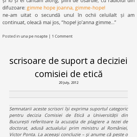
și io și el cântam
along
, plini de osârdie, cu radiolul din
difuzoare:
gimme hope joanna, gimme-hope!
ne-am uitat o secundă unul în ochii celuilalt și am
continuat, oleacă mai jos, “hope! jo’anna gimme…”
Posted in
una pe noapte
|
1 Comment
scrisoare de suport a deciziei
comisiei de etică
20 July, 2012
Semnatarii aceste scrisori își exprima suportul categoric
pentru decizia Comisiei de Etică a Universității din
București referitoare la acuzația de plagiere a tezei de
doctorat, adusă actualului prim ministru al României,
Victor Ponta. La aceeași concluzie – și anume că peste o