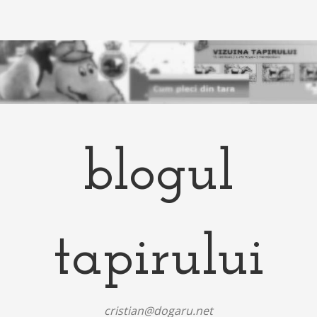
blogul
tapirului
cristian@dogaru.net