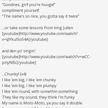
“Goodnes, girl! you’re huuge!”
compliment yourself:
“The name’s so nice, you gotta say it twice”
…or take some lessons from king Julien
[youtube]http://www.youtube.com/watch?
v=qlYkuISo54A[/youtube]
and den yo’ singin’:
[youtube]http://www.youtube.com/watch?v=wCC-
pziyNBc[/youtube]
…Chunky! (x4)
I like ’em big, I like ’em chunky
I like ’em big, I like ’em plumpy
I like ’em round, with somethin something
They like my sound, they think I’m funky
My name is Moto-Moto, ya you say it double