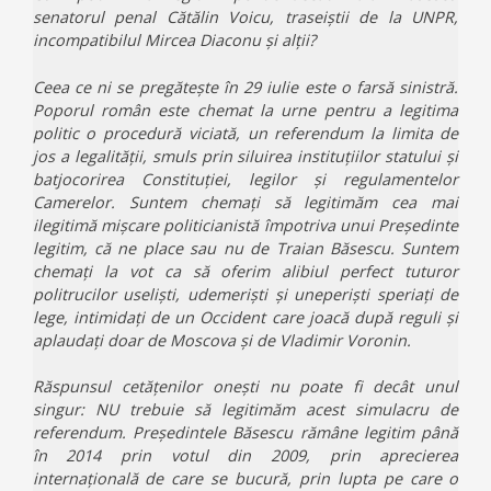
senatorul penal Cătălin Voicu, traseiștii de la UNPR,
incompatibilul Mircea Diaconu și alții?
Ceea ce ni se pregătește în 29 iulie este o farsă sinistră.
Poporul român este chemat la urne pentru a legitima
politic o procedură viciată, un referendum la limita de
jos a legalității, smuls prin siluirea instituțiilor statului și
batjocorirea Constituției, legilor și regulamentelor
Camerelor. Suntem chemați să legitimăm cea mai
ilegitimă mișcare politicianistă împotriva unui Președinte
legitim, că ne place sau nu de Traian Băsescu. Suntem
chemați la vot ca să oferim alibiul perfect tuturor
politrucilor useliști, udemeriști și uneperiști speriați de
lege, intimidați de un Occident care joacă după reguli și
aplaudați doar de Moscova și de Vladimir Voronin.
Răspunsul cetățenilor onești nu poate fi decât unul
singur: NU trebuie să legitimăm acest simulacru de
referendum. Președintele Băsescu rămâne legitim până
în 2014 prin votul din 2009, prin aprecierea
internațională de care se bucură, prin lupta pe care o