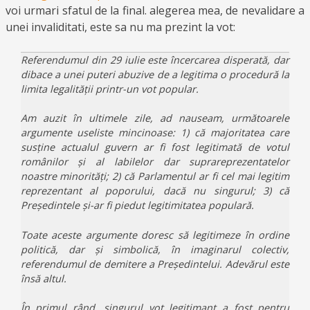
voi urmari sfatul de la final. alegerea mea, de nevalidare a
unei invaliditati, este sa nu ma prezint la vot:
Referendumul din 29 iulie este încercarea disperată, dar
dibace a unei puteri abuzive de a legitima o procedură la
limita legalității printr-un vot popular.
Am auzit în ultimele zile, ad nauseam, următoarele
argumente useliste mincinoase: 1) că majoritatea care
susține actualul guvern ar fi fost legitimată de votul
românilor și al labilelor dar suprareprezentatelor
noastre minorități; 2) că Parlamentul ar fi cel mai legitim
reprezentant al poporului, dacă nu singurul; 3) că
Președintele și-ar fi piedut legitimitatea populară.
Toate aceste argumente doresc să legitimeze în ordine
politică, dar și simbolică, în imaginarul colectiv,
referendumul de demitere a Președintelui. Adevărul este
însă altul.
În primul rând, singurul vot legitimant a fost pentru