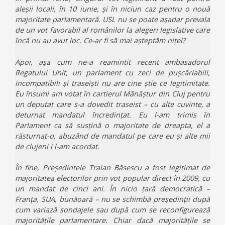
aleșii locali, în 10 iunie, și în niciun caz pentru o nouă
majoritate parlamentară. USL nu se poate așadar prevala
de un vot favorabil al românilor la alegeri legislative care
încă nu au avut loc. Ce-ar fi să mai așteptăm nițel?
Apoi, așa cum ne-a reamintit recent ambasadorul
Regatului Unit, un parlament cu zeci de pușcăriabili,
incompatibili și traseiști nu are cine știe ce legitimitate.
Eu însumi am votat în cartierul Mănăștur din Cluj pentru
un deputat care s-a dovedit traseist – cu alte cuvinte, a
deturnat mandatul încredințat. Eu l-am trimis în
Parlament ca să susțină o majoritate de dreapta, el a
răsturnat-o, abuzând de mandatul pe care eu și alte mii
de clujeni i l-am acordat.
În fine, Președintele Traian Băsescu a fost legitimat de
majoritatea electorilor prin vot popular direct în 2009, cu
un mandat de cinci ani. În nicio țară democratică –
Franța, SUA, bunăoară – nu se schimbă președinții după
cum variază sondajele sau după cum se reconfigurează
majoritățile parlamentare. Chiar dacă majoritățile se