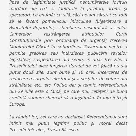
lipsa de legitimitate justifică nenumăratele lovituri
murdare ale USL și faulturile la jucători, arbitri și
spectatori. Le enumăr cu silă, căci ne-am săturat cu toții
să le facem pomelnicul: înlocuirea fulgerătoare a
Avocatului Poporului; schimbarea nestatutară a șefilor
Camerelor; restrângerea atribuțiilor Curții
Constituționale prin ordonanță de urgență; trecerea
Monitorului Oficial în subordinea Guvernului pentru a
permite grăbirea sau întârzierea publicării textelor
legislative; suspendarea din senin, în doar trei zile, a
Președintelui ales; lungirea duratei de vot (dacă nu s-a
putut două zile, sunt bune și 16 ore); încercarea de
reducere a corpului electoral și a secțiilor de votare din
străinătate, etc., etc. Politic, dar și tehnic, referendumul
din 29 iulie este o farsă, pe care noi, cetățeni de bună
credință suntem chemați să o legitimăm în fața întregii
Europe.
La rândul lor, cei care au declanșat Referendumul sunt
infinit mai puțin legitimi politic și moral decât
Președintele ales, Traian Băsescu.