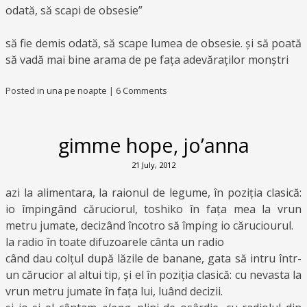
odată, să scapi de obsesie”
să fie demis odată, să scape lumea de obsesie. și să poată
să vadă mai bine arama de pe fața adevăraților monștri
Posted in
una pe noapte
|
6 Comments
gimme hope, jo’anna
21 July, 2012
azi la alimentara, la raionul de legume, în poziția clasică:
io împingând căruciorul, toshiko în fața mea la vrun
metru jumate, decizând încotro să împing io căruciourul.
la radio în toate difuzoarele cânta un radio
când dau colțul după lăzile de banane, gata să intru într-
un cărucior al altui tip, și el în poziția clasică: cu nevasta la
vrun metru jumate în fața lui, luând decizii.