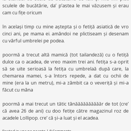
sculele de bucătărie, da’ p’astea le mai văzusem și erau
cam cu fițe oricum
în același timp cu mine aștepta și o fetiță asiatică de vro
cinci ani, pe mama ei. amândoi ne plictiseam și desenam
cu vârful umbrelei pe podea.
poormă a trecut altă mamică (tot tailandeză) cu o fetiță
dulce ca o acadea, de vreo maxim trei ani. fetița s-a oprit
să se uite serioasă la fetița cu umbrelaă după care, la
chemarea mamei, s-a întors repede, a dat cu ochii de
mine (era la un metru), mi-a zâmbit ca o veveriță și mi-a
făcut cu mâna
poormă a mai trecut un tătic tânăăăăăăăăăăr de tot (cre’
că avea 26 de ani) cu doo fetițe către magazinul roz de
acadele Lollipop. cre’ că și-a luat și el acadea.