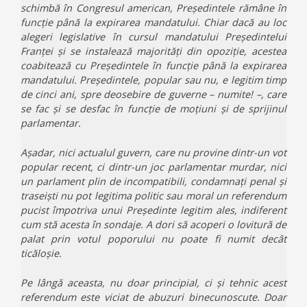
schimbă în Congresul american, Președintele rămâne în
funcție până la expirarea mandatului. Chiar dacă au loc
alegeri legislative în cursul mandatului Președintelui
Franței și se instalează majorități din opoziție, acestea
coabitează cu Președintele în funcție până la expirarea
mandatului. Președintele, popular sau nu, e legitim timp
de cinci ani, spre deosebire de guverne – numite! –, care
se fac și se desfac în funcție de moțiuni și de sprijinul
parlamentar.
Așadar, nici actualul guvern, care nu provine dintr-un vot
popular recent, ci dintr-un joc parlamentar murdar, nici
un parlament plin de incompatibili, condamnați penal și
traseiști nu pot legitima politic sau moral un referendum
pucist împotriva unui Președinte legitim ales, indiferent
cum stă acesta în sondaje. A dori să acoperi o lovitură de
palat prin votul poporului nu poate fi numit decât
ticăloșie.
Pe lângă aceasta, nu doar principial, ci și tehnic acest
referendum este viciat de abuzuri binecunoscute. Doar