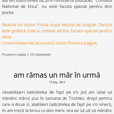
aia din subordinea sa, prin ministerul Educatiei, “Consiliul
National de Etica”, nu este facuta special pentru don
ponta
Reactia lui Victor Ponta dupa decizia de plagiat: Decizia
este politica. Este o comisie ad-hoc facuta special pentru
mine
Universitatea din Bucuresti: Victor Ponta a plagiat
Posted in
civitas
|
13 Comments
am rămas un măr în urmă
17 July, 2012
răsalaltăieri (adicătelea de fapt pe v’o joi) am uitat să
mănânc mărul pus în sarsana de Toshiko. drept pentru
care a doua zi, alaltăieri (adicătelea de fapt pe v’o vineri),
m-am trezit la birou cu doo mere. era iar să uit să mănânc