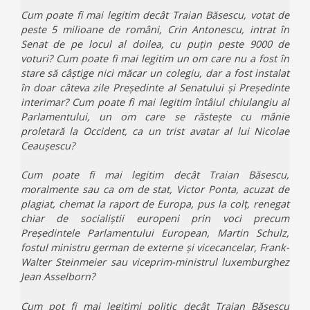
Cum poate fi mai legitim decât Traian Băsescu, votat de
peste 5 milioane de români, Crin Antonescu, intrat în
Senat de pe locul al doilea, cu puțin peste 9000 de
voturi? Cum poate fi mai legitim un om care nu a fost în
stare să câștige nici măcar un colegiu, dar a fost instalat
în doar câteva zile Președinte al Senatului și Președinte
interimar? Cum poate fi mai legitim întâiul chiulangiu al
Parlamentului, un om care se răstește cu mânie
proletară la Occident, ca un trist avatar al lui Nicolae
Ceaușescu?
Cum poate fi mai legitim decât Traian Băsescu,
moralmente sau ca om de stat, Victor Ponta, acuzat de
plagiat, chemat la raport de Europa, pus la colț, renegat
chiar de socialiștii europeni prin voci precum
Președintele Parlamentului European, Martin Schulz,
fostul ministru german de externe și vicecancelar, Frank-
Walter Steinmeier sau viceprim-ministrul luxemburghez
Jean Asselborn?
Cum pot fi mai legitimi politic decât Traian Băsescu