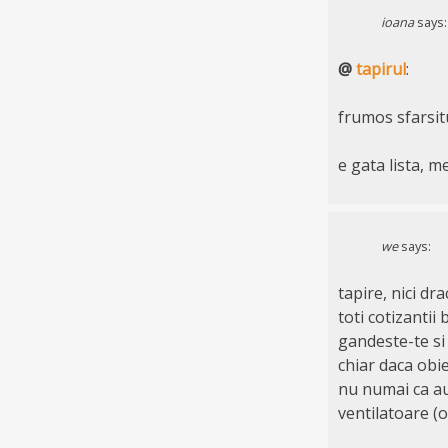
ioana
says:
@
tapirul
:
frumos sfarsitu
e gata lista, m
we
says:
tapire, nici dr
toti cotizantii 
gandeste-te si t
chiar daca obiec
nu numai ca au
ventilatoare (ol