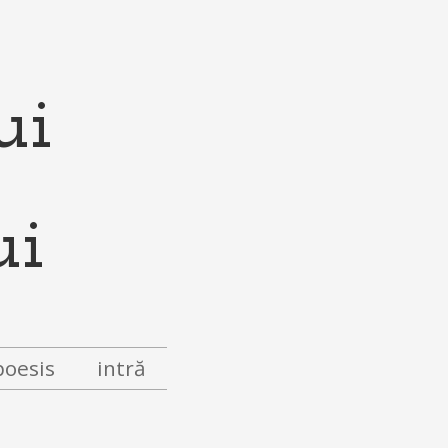
ui
poesis
intră