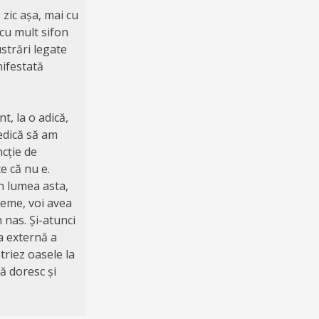
zic așa, mai cu
cu mult sifon
strări legate
ifestată
, la o adică,
edică să am
ncție de
e că nu e.
n lumea asta,
leme, voi avea
 nas. Și-atunci
ca externă a
triez oasele la
ă doresc și