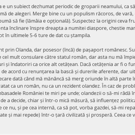
a e un subiect dezhumat periodic de groparii neamului, ca să 
mă de alegeri. Merge bine cu un populism răcoros, de vară, 
umă să fie (lămâia e opțională). Suspectez la origini ceva fru
ta înclinare înspre dreapta a numitei diaspore, chestie man
ot în ultimele 5-6 ture de dat cu ștampila.
nt prin Olanda, dar posesor (încă) de pașaport românesc. Sunt
xe cel mult consulare către statul român, dar asta nu mă împi
ri și îndatoriri ca orice alt cetățean. Dacă cetățenia ar fi o fu
i de acord cu renunțarea la bască și durerile aferente, dar uit
iecare dată când mă mănâncă să merg oriunde în altă parte î
tratat ca un român, nu ca un rezident olandez. În caz de prob
mbasadele României te miri pe unde; olandezii o să-mi râdă în
 de a decide, chiar și într-o mică măsură, să influențez politi
e ce nu, și pe cea internă, ca să pot, vorba gazdei, să-mi repa
te și mai repede) într-o țară civilizată și prosperă. Ceea ce v