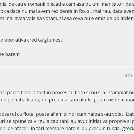
imisi de catre romanii plecati e cam asa pt. unii mancatori de 
: ca daca nu mai avem rezidenta in Ro. si, mai rau, daca avem
 mai avea voie sa votam. si asa ceva nu e emis de politicieni
colaborativa cred ca glumesti.
 ne batem!
16 Oct
pai parca base a fost in proces cu flota si nu s-a intamplat ni
a de pe mihaileanu, nu prea mai stiu altele. poate niste manar
osarul cu flota, poate aflam si noi cum naiba s-au volatilizat
i se spune ca virgula capitanii au avut initiativa proprie si
ni de afaceri in tari membre nato si eu precum turcia, greci