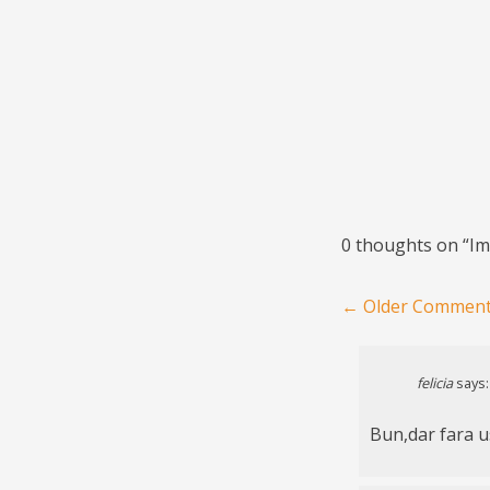
0 thoughts on “
Im
Comment navigat
← Older Commen
felicia
says:
Bun,dar fara us