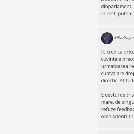
dinparlament… 
in rest, putem 
MBadraga
Io cred ca oric
cuvintele preop
urmatoarea repl
cumva are drep
directie. Atitu
E destul de tri
mare, de singur
refuze feedback
omniscienti. In