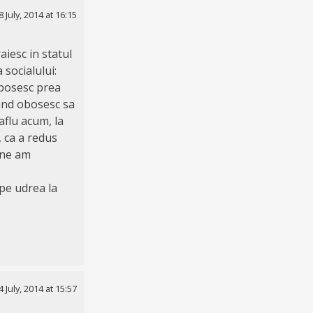
8 July, 2014 at 16:15
aiesc in statul
 socialului:
 obosesc prea
cand obosesc sa
aflu acum, la
, ca a redus
ine am
 pe udrea la
4 July, 2014 at 15:57