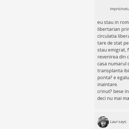
impricinatu
eu stau in roma
libertarian pri
circulatia libe
tare de stat pe
stau emigrat, f
revenirea din c
casa numarul d
transplanta ib
ponta? e egalul
inaintare.
crinut? bese in 
deci nu mai ma
Laur
says: