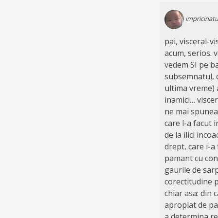
impricinatu
pai, visceral-vi
acum, serios. 
vedem SI pe ba
subsemnatul, ci
ultima vreme) a
inamici… viscera
ne mai spuneam,
care l-a facut 
de la ilici inco
drept, care i-a
pamant cu condi
gaurile de sarp
corectitudine 
chiar asa: din 
apropiat de pa
a determina ren