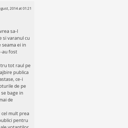
gust, 2014 at 01:21
vrea sa-l
 si varanul cu
e seama ei in
i-au fost
tru tot raul pe
rajbire publica
astase, ce-i
pturile de pe
a se bage in
umai de
l cel mult prea
publici pentru
 ale votantilor