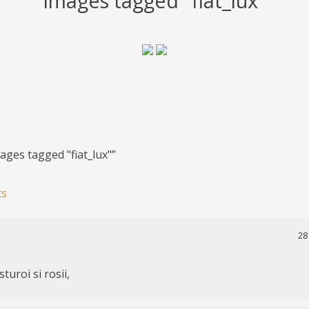
Images tagged "fiat_lux"
ages tagged "fiat_lux"
”
ion
ts
28
turoi si rosii,