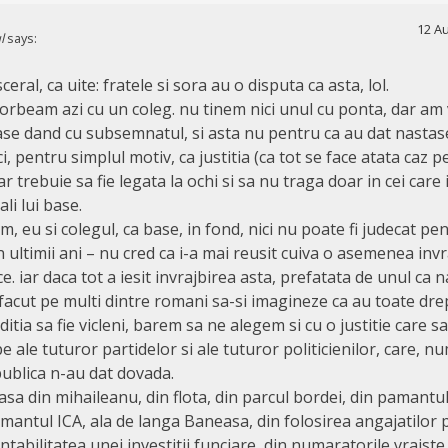
12 Au
l
says:
sceral, ca uite: fratele si sora au o disputa ca asta, lol.
vorbeam azi cu un coleg. nu tinem nici unul cu ponta, dar am 
se dand cu subsemnatul, si asta nu pentru ca au dat nastase
, pentru simplul motiv, ca justitia (ca tot se face atata caz p
r trebuie sa fie legata la ochi si sa nu traga doar in cei care 
li lui base.
 eu si colegul, ca base, in fond, nici nu poate fi judecat pen
in ultimii ani – nu cred ca i-a mai reusit cuiva o asemenea inv
ace. iar daca tot a iesit invrajbirea asta, prefatata de unul ca n
 facut pe multi dintre romani sa-si imagineze ca au toate dre
tia sa fie vicleni, barem sa ne alegem si cu o justitie care s
e ale tuturor partidelor si ale tuturor politicienilor, care, n
publica n-au dat dovada.
casa din mihaileanu, din flota, din parcul bordei, din pamantu
mantul ICA, ala de langa Baneasa, din folosirea angajatilor 
tabilitatea unei investitii funciare, din numaratorile vraiste