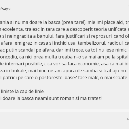
l
says:
nia si nu ma doare la basca (prea tare!). mie imi place aici, tr
n excelenta, traiesc in tara care a descoperit teoria unificata a
ra si neingradita a banului, fara justificari si reprosuri. cand
 afara, emigrez in casa si inchid usa, tembelizorul, radioul. 
ac putin scandal pe afara, dar imi trece, ca tot nu iese nimic. 
oncediu, ca nici prea multa treaba n-o sa mai am pe la spital
e internari posibile, cica vor sa faca economie, asa ca mai b
iza in bukale, mai bine ne-am apuca de samba si trabajo no.
 patriei pe care o pastoreste. base? tace malc, o mai scoate
liniste la cap de linie.
i doare la basca neam! sunt roman si ma tratez!
1