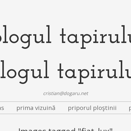
logul tapirul
cristian@dogaru.net
as
prima vizuină
priporul ploştinii