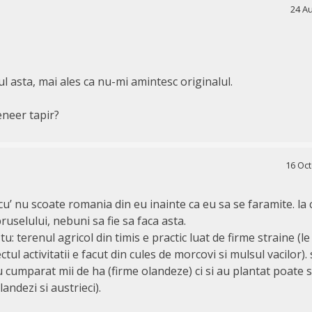
24 Au
l asta, mai ales ca nu-mi amintesc originalul.
eneer tapir?
16 Oct
acu’ nu scoate romania din eu inainte ca eu sa se faramite. la 
bruselului, nebuni sa fie sa faca asta.
u: terenul agricol din timis e practic luat de firme straine (le 
tul activitatii e facut din cules de morcovi si mulsul vacilor). si
 cumparat mii de ha (firme olandeze) ci si au plantat poate 
andezi si austrieci).