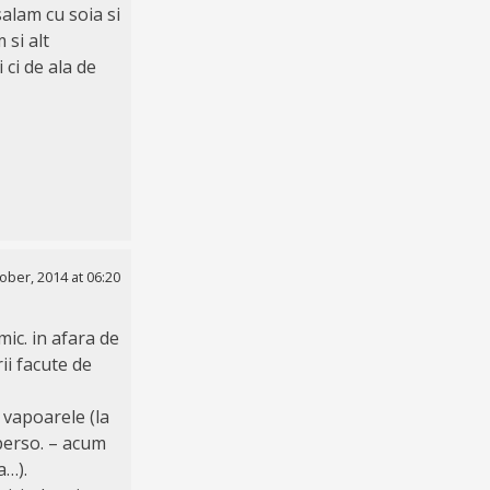
salam cu soia si
 si alt
 ci de ala de
ober, 2014 at 06:20
mic. in afara de
ii facute de
 vapoarele (la
 perso. – acum
a…).