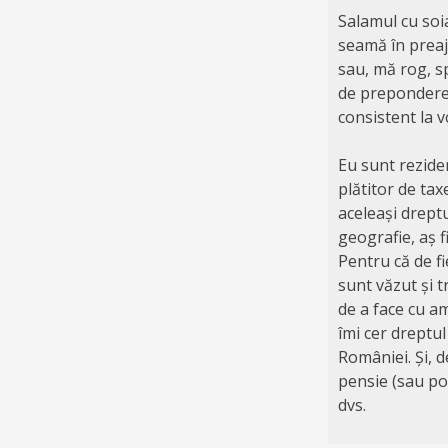
Salamul cu soi
seamă în preaj
sau, mă rog, sp
de preponderen
consistent la v
Eu sunt rezide
plătitor de ta
aceleași dreptu
geografie, aș f
Pentru că de f
sunt văzut și 
de a face cu a
îmi cer dreptul
României. Și, d
pensie (sau poa
dvs.