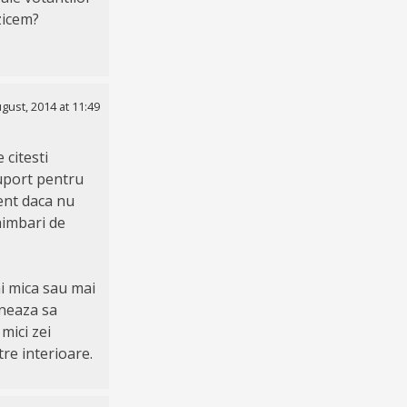
zicem?
gust, 2014 at 11:49
 citesti
suport pentru
ment daca nu
himbari de
ai mica sau mai
ineaza sa
mici zei
tre interioare.