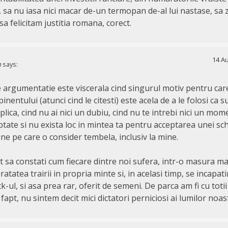
sa nu iasa nici macar de-un termopan de-al lui nastase, sa 
sa felicitam justitia romana, corect.
14 Au
n
says:
e argumentatie este viscerala cind singurul motiv pentru care
inentului (atunci cind le citesti) este acela de a le folosi ca 
ica, cind nu ai nici un dubiu, cind nu te intrebi nici un mo
tate si nu exista loc in mintea ta pentru acceptarea unei sc
dine pe care o consider tembela, inclusiv la mine.
st sa constati cum fiecare dintre noi sufera, intr-o masura m
atatea trairii in propria minte si, in acelasi timp, se incapat
-ul, si asa prea rar, oferit de semeni. De parca am fi cu totii 
 fapt, nu sintem decit mici dictatori perniciosi ai lumilor noas