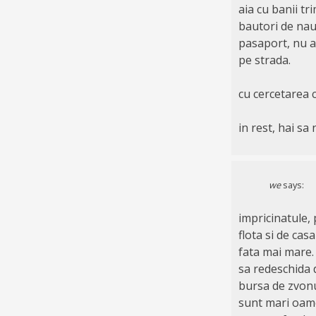
aia cu banii tr
bautori de naut
pasaport, nu am
pe strada.
cu cercetarea 
in rest, hai sa
we
says:
impricinatule, 
flota si de cas
fata mai mare.
sa redeschida d
bursa de zvonur
sunt mari oame