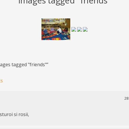
Images tagged "friends"
ages tagged "friends"
”
ion
ts
28
turoi si rosii,