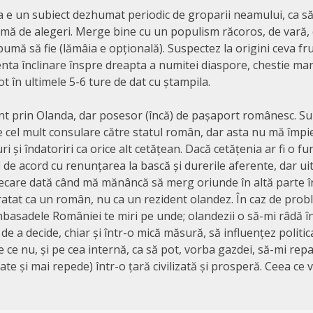
a e un subiect dezhumat periodic de groparii neamului, ca să 
mă de alegeri. Merge bine cu un populism răcoros, de vară, 
umă să fie (lămâia e opțională). Suspectez la origini ceva fru
ta înclinare înspre dreapta a numitei diaspore, chestie man
ot în ultimele 5-6 ture de dat cu ștampila.
nt prin Olanda, dar posesor (încă) de pașaport românesc. Sunt
xe cel mult consulare către statul român, dar asta nu mă împi
ri și îndatoriri ca orice alt cetățean. Dacă cetățenia ar fi o fu
i de acord cu renunțarea la bască și durerile aferente, dar uit
iecare dată când mă mănâncă să merg oriunde în altă parte î
tratat ca un român, nu ca un rezident olandez. În caz de prob
mbasadele României te miri pe unde; olandezii o să-mi râdă în
 de a decide, chiar și într-o mică măsură, să influențez politi
e ce nu, și pe cea internă, ca să pot, vorba gazdei, să-mi repa
te și mai repede) într-o țară civilizată și prosperă. Ceea ce v