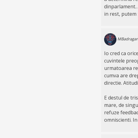
dinparlament… 
in rest, putem 
MBadraga
Io cred ca oric
cuvintele preop
urmatoarea repl
cumva are drep
directie. Atitu
E destul de tri
mare, de singur
refuze feedback
omniscienti. In