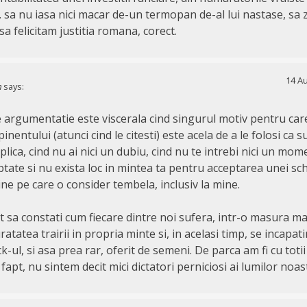
sa nu iasa nici macar de-un termopan de-al lui nastase, sa 
sa felicitam justitia romana, corect.
14 Au
n
says:
e argumentatie este viscerala cind singurul motiv pentru care
inentului (atunci cind le citesti) este acela de a le folosi ca 
ica, cind nu ai nici un dubiu, cind nu te intrebi nici un mo
tate si nu exista loc in mintea ta pentru acceptarea unei sc
dine pe care o consider tembela, inclusiv la mine.
st sa constati cum fiecare dintre noi sufera, intr-o masura m
atatea trairii in propria minte si, in acelasi timp, se incapat
-ul, si asa prea rar, oferit de semeni. De parca am fi cu totii 
 fapt, nu sintem decit mici dictatori perniciosi ai lumilor noas