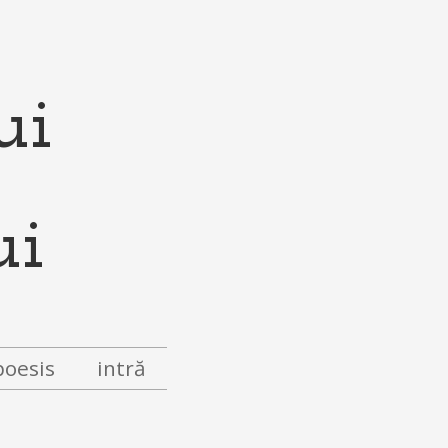
ui
poesis
intră