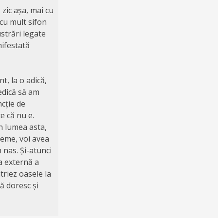
zic așa, mai cu
cu mult sifon
strări legate
ifestată
, la o adică,
edică să am
ncție de
e că nu e.
n lumea asta,
leme, voi avea
 nas. Și-atunci
ca externă a
triez oasele la
ă doresc și