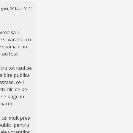
gust, 2014 at 01:21
vrea sa-l
 si varanul cu
e seama ei in
i-au fost
tru tot raul pe
rajbire publica
astase, ce-i
pturile de pe
a se bage in
umai de
l cel mult prea
publici pentru
 ale votantilor