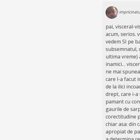
impricinatu
pai, visceral-vi
acum, serios. 
vedem SI pe ba
subsemnatul, ci
ultima vreme) a
inamici… viscera
ne mai spuneam,
care l-a facut 
de la ilici inco
drept, care i-a
pamant cu condi
gaurile de sarp
corectitudine 
chiar asa: din 
apropiat de pa
a determina ren