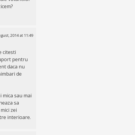
zicem?
gust, 2014 at 11:49
 citesti
suport pentru
ment daca nu
himbari de
ai mica sau mai
ineaza sa
mici zei
tre interioare.