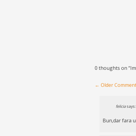
0 thoughts on “
Im
Comment navigat
← Older Commen
felicia
says:
Bun,dar fara us