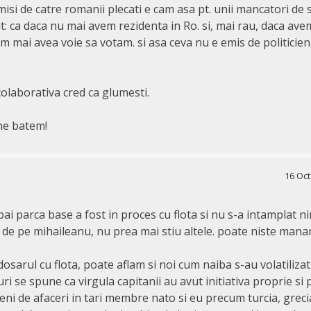
imisi de catre romanii plecati e cam asa pt. unii mancatori de 
: ca daca nu mai avem rezidenta in Ro. si, mai rau, daca avem
 mai avea voie sa votam. si asa ceva nu e emis de politicieni
colaborativa cred ca glumesti.
 ne batem!
16 Oct
pai parca base a fost in proces cu flota si nu s-a intamplat ni
a de pe mihaileanu, nu prea mai stiu altele. poate niste manar
osarul cu flota, poate aflam si noi cum naiba s-au volatilizat
i se spune ca virgula capitanii au avut initiativa proprie si
ni de afaceri in tari membre nato si eu precum turcia, greci