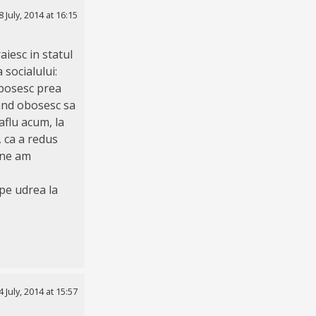
8 July, 2014 at 16:15
aiesc in statul
 socialului:
 obosesc prea
cand obosesc sa
aflu acum, la
, ca a redus
ine am
 pe udrea la
4 July, 2014 at 15:57