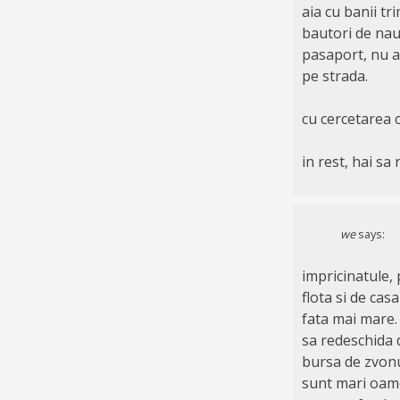
aia cu banii tr
bautori de naut
pasaport, nu am
pe strada.
cu cercetarea 
in rest, hai sa
we
says:
impricinatule, 
flota si de cas
fata mai mare.
sa redeschida d
bursa de zvonur
sunt mari oame