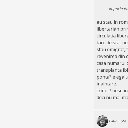
impricinatu
eu stau in roma
libertarian pri
circulatia libe
tare de stat pe
stau emigrat, f
revenirea din c
casa numarul d
transplanta ib
ponta? e egalul
inaintare.
crinut? bese in 
deci nu mai ma
Laur
says: