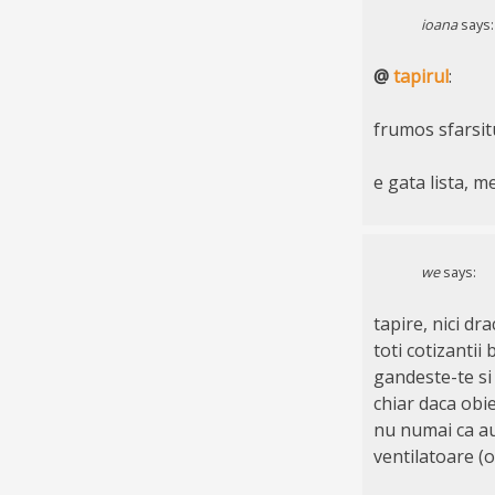
ioana
says:
@
tapirul
:
frumos sfarsitu
e gata lista, m
we
says:
tapire, nici dr
toti cotizantii 
gandeste-te si t
chiar daca obiec
nu numai ca au
ventilatoare (ol