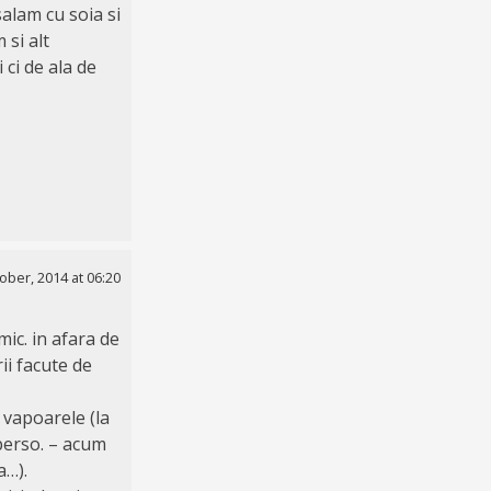
salam cu soia si
 si alt
 ci de ala de
ober, 2014 at 06:20
mic. in afara de
ii facute de
 vapoarele (la
 perso. – acum
a…).