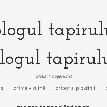
logul tapirul
cristian@dogaru.net
as
prima vizuină
priporul ploştinii