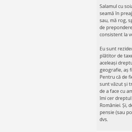
Salamul cu soi
seamă în preaj
sau, mă rog, sp
de preponderen
consistent la v
Eu sunt rezide
plătitor de ta
aceleași dreptu
geografie, aș f
Pentru că de f
sunt văzut și 
de a face cu a
îmi cer dreptul
României. Și, d
pensie (sau poa
dvs.