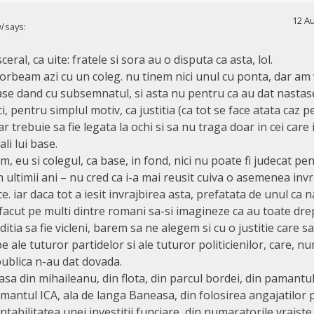
12 Au
l
says:
sceral, ca uite: fratele si sora au o disputa ca asta, lol.
vorbeam azi cu un coleg. nu tinem nici unul cu ponta, dar am 
se dand cu subsemnatul, si asta nu pentru ca au dat nastase
, pentru simplul motiv, ca justitia (ca tot se face atata caz p
r trebuie sa fie legata la ochi si sa nu traga doar in cei care 
li lui base.
 eu si colegul, ca base, in fond, nici nu poate fi judecat pen
in ultimii ani – nu cred ca i-a mai reusit cuiva o asemenea inv
ace. iar daca tot a iesit invrajbirea asta, prefatata de unul ca n
 facut pe multi dintre romani sa-si imagineze ca au toate dre
tia sa fie vicleni, barem sa ne alegem si cu o justitie care s
e ale tuturor partidelor si ale tuturor politicienilor, care, n
publica n-au dat dovada.
casa din mihaileanu, din flota, din parcul bordei, din pamantu
mantul ICA, ala de langa Baneasa, din folosirea angajatilor 
tabilitatea unei investitii funciare, din numaratorile vraiste