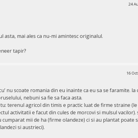
24 Au
l asta, mai ales ca nu-mi amintesc originalul.
eneer tapir?
16 Oct
acu’ nu scoate romania din eu inainte ca eu sa se faramite. la 
bruselului, nebuni sa fie sa faca asta.
u: terenul agricol din timis e practic luat de firme straine (le 
tul activitatii e facut din cules de morcovi si mulsul vacilor). si
 cumparat mii de ha (firme olandeze) ci si au plantat poate 
andezi si austrieci).