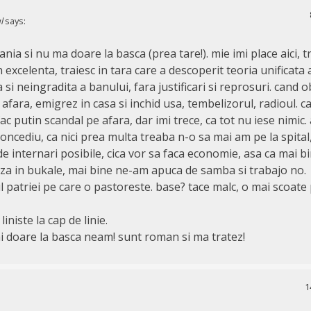
l
says:
nia si nu ma doare la basca (prea tare!). mie imi place aici, tr
n excelenta, traiesc in tara care a descoperit teoria unificata a
ra si neingradita a banului, fara justificari si reprosuri. cand
 afara, emigrez in casa si inchid usa, tembelizorul, radioul. 
ac putin scandal pe afara, dar imi trece, ca tot nu iese nimic. 
oncediu, ca nici prea multa treaba n-o sa mai am pe la spital
e internari posibile, cica vor sa faca economie, asa ca mai b
iza in bukale, mai bine ne-am apuca de samba si trabajo no.
 patriei pe care o pastoreste. base? tace malc, o mai scoate
liniste la cap de linie.
i doare la basca neam! sunt roman si ma tratez!
1