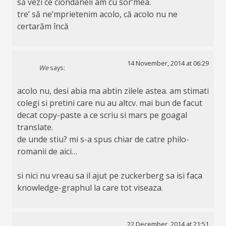
să vezi ce ciondăneli am cu sor’mea.
tre’ să ne’mprietenim acolo, că acolo nu ne
certarăm încă
14 November, 2014 at 06:29
We
says:
acolo nu, desi abia ma abtin zilele astea. am stimati
colegi si pretini care nu au altcv. mai bun de facut
decat copy-paste a ce scriu si mars pe goagal
translate.
de unde stiu? mi s-a spus chiar de catre philo-
romanii de aici…
si nici nu vreau sa il ajut pe zuckerberg sa isi faca
knowledge-graphul la care tot viseaza.
22 December, 2014 at 21:51