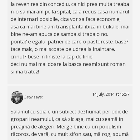
la revenirea din concediu, ca nici prea multa treaba
n-o sa mai am pe la spital, ca a redus casa numarul
de internari posibile, cica vor sa faca economie,
asa ca mai bine am transplanta ibiza in bukale, mai
bine ne-am apuca de samba si trabajo no.
ponta? e egalul patriei pe care o pastoreste. base?
tace malc, o mai scoate pe udrea la inaintare.
crinut? bese in liniste la cap de linie.
deci nu mai mai doare la basca neam! sunt roman
si ma tratez!
14 July, 2014 at 15:57
Laur
says:
Salamul cu soia e un subiect dezhumat periodic de
groparii neamului, ca să zic așa, mai cu seamă în
preajmă de alegeri. Merge bine cu un populism
răcoros, de vară, cu mult sifon sau, mă rog, spumă