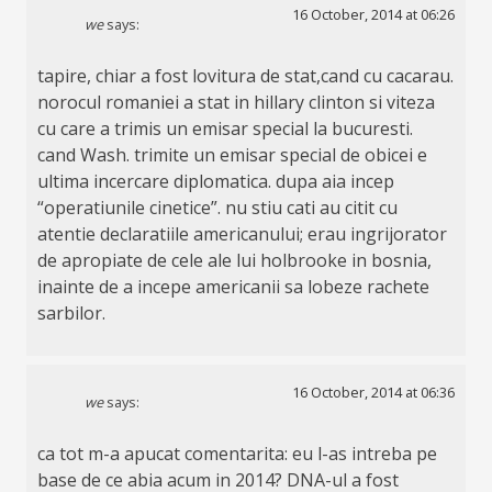
16 October, 2014 at 06:26
we
says:
tapire, chiar a fost lovitura de stat,cand cu cacarau.
norocul romaniei a stat in hillary clinton si viteza
cu care a trimis un emisar special la bucuresti.
cand Wash. trimite un emisar special de obicei e
ultima incercare diplomatica. dupa aia incep
“operatiunile cinetice”. nu stiu cati au citit cu
atentie declaratiile americanului; erau ingrijorator
de apropiate de cele ale lui holbrooke in bosnia,
inainte de a incepe americanii sa lobeze rachete
sarbilor.
16 October, 2014 at 06:36
we
says:
ca tot m-a apucat comentarita: eu l-as intreba pe
base de ce abia acum in 2014? DNA-ul a fost