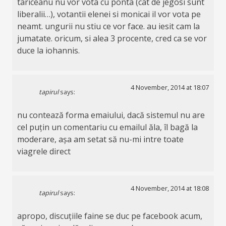
tariceanu nu vor vota cu ponta (cat de jegosi sunt
liberalii…), votantii elenei si monicai il vor vota pe
neamt. ungurii nu stiu ce vor face. au iesit cam la
jumatate. oricum, si alea 3 procente, cred ca se vor
duce la iohannis.
4 November, 2014 at 18:07
tapirul
says:
nu contează forma emaiului, dacă sistemul nu are
cel puțin un comentariu cu emailul ăla, îl bagă la
moderare, așa am setat să nu-mi intre toate
viagrele direct
4 November, 2014 at 18:08
tapirul
says:
apropo, discuțiile faine se duc pe facebook acum,