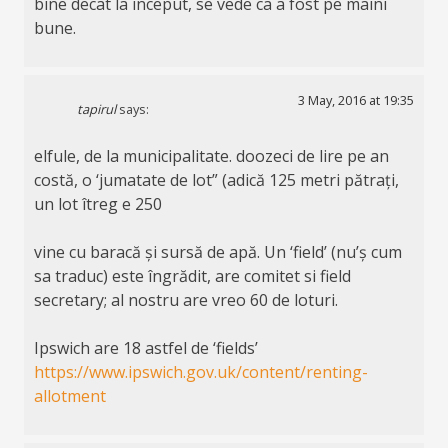
bine decat la inceput, se vede ca a fost pe maini
bune.
3 May, 2016 at 19:35
tapirul
says:
elfule, de la municipalitate. doozeci de lire pe an
costă, o ‘jumatate de lot” (adică 125 metri pătrați,
un lot îtreg e 250
vine cu baracă și sursă de apă. Un ‘field’ (nu’ș cum
sa traduc) este îngrădit, are comitet si field
secretary; al nostru are vreo 60 de loturi.
Ipswich are 18 astfel de ‘fields’
https://www.ipswich.gov.uk/content/renting-
allotment