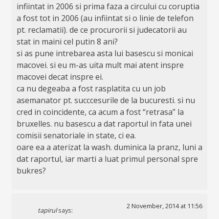
infiintat in 2006 si prima faza a circului cu coruptia
a fost tot in 2006 (au infiintat si o linie de telefon
pt. reclamatii). de ce procurorii si judecatorii au
stat in maini cel putin 8 ani?
si as pune intrebarea asta lui basescu si monicai
macovei. si eu m-as uita mult mai atent inspre
macovei decat inspre ei.
ca nu degeaba a fost rasplatita cu un job
asemanator pt. succcesurile de la bucuresti. si nu
cred in coincidente, ca acum a fost “retrasa” la
bruxelles. nu basescu a dat raportul in fata unei
comisii senatoriale in state, ci ea.
oare ea a aterizat la wash. duminica la pranz, luni a
dat raportul, iar marti a luat primul personal spre
bukres?
2 November, 2014 at 11:56
tapirul
says: