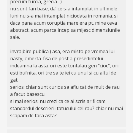
precum turcia, grecia…).
nu sunt fan base, da’ ce s-a intamplat in ultimele
luni nu s-a mai intamplat niciodata in romania. si
daca pana acum coruptia mare era pt. mine ceva
abstract, acum parca incep sa mijesc dimensiunile
sale.
invrajbire publica:) asa, era misto pe vremea lui
nasty, omerta. fisa de post a presedintelui
indeamna la asta. ori este tontalau gen “cioc”, ori
esti bufnita, ori tre sa te iei cu unul si cu altul de
gat.
serios: chiar sunt curios sa aflu cat de mult de rau
a facut basescu.
si mai serios: nu crezi ca ce ai scris ar fi cam
standardul descrierii tatucului cel rau? chiar nu mai
scapam de tara asta?