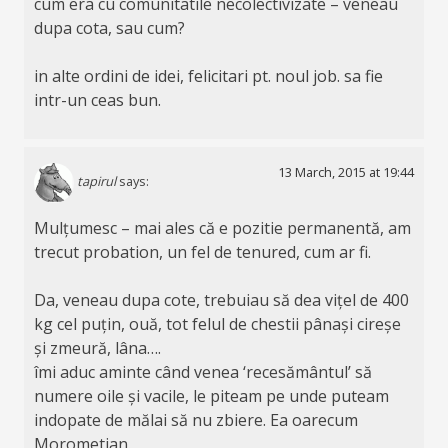
cum era cu comunitatile necolectivizate – veneau
dupa cota, sau cum?
in alte ordini de idei, felicitari pt. noul job. sa fie
intr-un ceas bun.
13 March, 2015 at 19:44
tapirul
says:
Mulțumesc – mai ales că e pozitie permanentă, am
trecut probation, un fel de tenured, cum ar fi.
Da, veneau dupa cote, trebuiau să dea vițel de 400
kg cel puțin, ouă, tot felul de chestii pânași cireșe
și zmeură, lâna….
îmi aduc aminte când venea ‘recesământul’ să
numere oile și vacile, le piteam pe unde puteam
indopate de mălai să nu zbiere. Ea oarecum
Morometian.