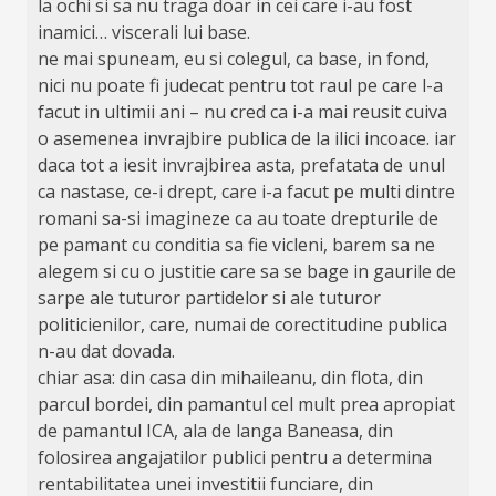
la ochi si sa nu traga doar in cei care i-au fost
inamici… viscerali lui base.
ne mai spuneam, eu si colegul, ca base, in fond,
nici nu poate fi judecat pentru tot raul pe care l-a
facut in ultimii ani – nu cred ca i-a mai reusit cuiva
o asemenea invrajbire publica de la ilici incoace. iar
daca tot a iesit invrajbirea asta, prefatata de unul
ca nastase, ce-i drept, care i-a facut pe multi dintre
romani sa-si imagineze ca au toate drepturile de
pe pamant cu conditia sa fie vicleni, barem sa ne
alegem si cu o justitie care sa se bage in gaurile de
sarpe ale tuturor partidelor si ale tuturor
politicienilor, care, numai de corectitudine publica
n-au dat dovada.
chiar asa: din casa din mihaileanu, din flota, din
parcul bordei, din pamantul cel mult prea apropiat
de pamantul ICA, ala de langa Baneasa, din
folosirea angajatilor publici pentru a determina
rentabilitatea unei investitii funciare, din