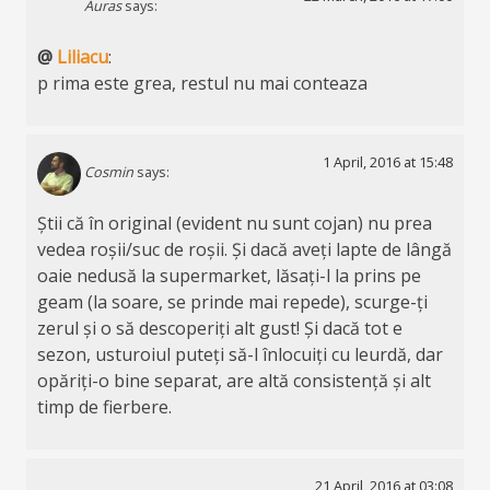
Auras
says:
@
Liliacu
:
p rima este grea, restul nu mai conteaza
1 April, 2016 at 15:48
Cosmin
says:
Știi că în original (evident nu sunt cojan) nu prea
vedea roșii/suc de roșii. Și dacă aveți lapte de lângă
oaie nedusă la supermarket, lăsați-l la prins pe
geam (la soare, se prinde mai repede), scurge-ți
zerul și o să descoperiți alt gust! Și dacă tot e
sezon, usturoiul puteți să-l înlocuiți cu leurdă, dar
opăriți-o bine separat, are altă consistență și alt
timp de fierbere.
21 April, 2016 at 03:08