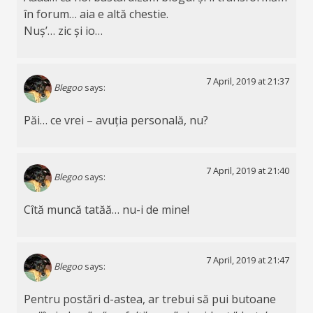
în forum… aia e altă chestie.
Nuș’… zic și io…
7 April, 2019 at 21:37
Blegoo
says:
Păi… ce vrei – avuția personală, nu?
7 April, 2019 at 21:40
Blegoo
says:
Cîtă muncă tatăă… nu-i de mine!
7 April, 2019 at 21:47
Blegoo
says:
Pentru postări d-astea, ar trebui să pui butoane