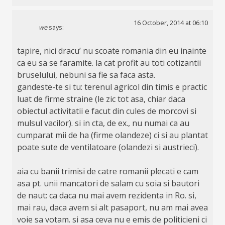
16 October, 2014 at 06:10
we
says:
tapire, nici dracu’ nu scoate romania din eu inainte
ca eu sa se faramite. la cat profit au toti cotizantii
bruselului, nebuni sa fie sa faca asta.
gandeste-te si tu: terenul agricol din timis e practic
luat de firme straine (le zic tot asa, chiar daca
obiectul activitatii e facut din cules de morcovi si
mulsul vacilor). si in cta, de ex., nu numai ca au
cumparat mii de ha (firme olandeze) ci si au plantat
poate sute de ventilatoare (olandezi si austrieci).
aia cu banii trimisi de catre romanii plecati e cam
asa pt. unii mancatori de salam cu soia si bautori
de naut: ca daca nu mai avem rezidenta in Ro. si,
mai rau, daca avem si alt pasaport, nu am mai avea
voie sa votam. si asa ceva nu e emis de politicieni ci