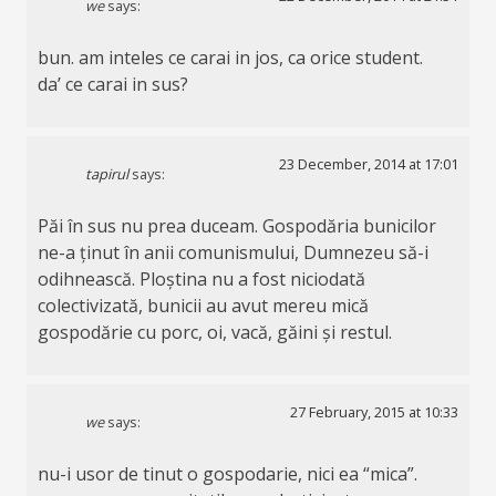
we
says:
bun. am inteles ce carai in jos, ca orice student.
da’ ce carai in sus?
23 December, 2014 at 17:01
tapirul
says:
Păi în sus nu prea duceam. Gospodăria bunicilor
ne-a ținut în anii comunismului, Dumnezeu să-i
odihnească. Ploștina nu a fost niciodată
colectivizată, bunicii au avut mereu mică
gospodărie cu porc, oi, vacă, găini și restul.
27 February, 2015 at 10:33
we
says:
nu-i usor de tinut o gospodarie, nici ea “mica”.