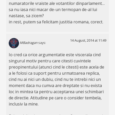
numaratorile vraiste ale votantilor dinparlament…
sa nu iasa nici macar de-un termopan de-al lui
nastase, sa zicem?
in rest, putem sa felicitam justitia romana, corect.
14 August, 2014 at 11:49
MBadragan
says:
Io cred ca orice argumentatie este viscerala cind
singurul motiv pentru care citesti cuvintele
preopinentului (atunci cind le citesti) este acela de
a le folosi ca suport pentru urmatoarea replica,
cind nu ai nici un dubiu, cind nu te intrebi nici un
moment daca nu cumva are dreptate si nu exista
loc in mintea ta pentru acceptarea unei schimbari
de directie. Atitudine pe care o consider tembela,
inclusiv la mine.