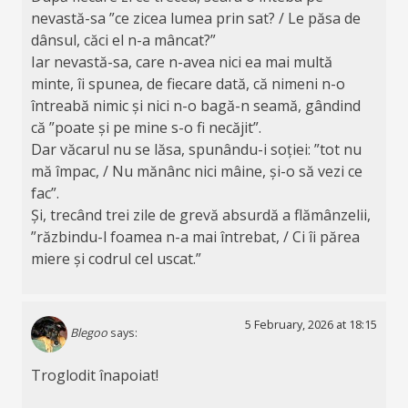
nevastă-sa ”ce zicea lumea prin sat? / Le păsa de
dânsul, căci el n-a mâncat?”
Iar nevastă-sa, care n-avea nici ea mai multă
minte, îi spunea, de fiecare dată, că nimeni n-o
întreabă nimic și nici n-o bagă-n seamă, gândind
că ”poate și pe mine s-o fi necăjit”.
Dar văcarul nu se lăsa, spunându-i soției: ”tot nu
mă împac, / Nu mănânc nici mâine, și-o să vezi ce
fac”.
Și, trecând trei zile de grevă absurdă a flămânzelii,
”răzbindu-l foamea n-a mai întrebat, / Ci îi părea
miere și codrul cel uscat.”
5 February, 2026 at 18:15
Blegoo
says:
Troglodit înapoiat!