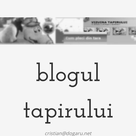
blogul
tapirului
cristian@dogaru.net