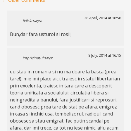
Comment navigation
← Older Comments
28 April, 2014 at 18:58
felicia
says:
Bun,dar fara usturoi si rosii,
8 July, 2014 at 16:15
impricinatul
says:
eu stau in romania si nu ma doare la basca (prea
tare!). mie imi place aici, traiesc in statul libertarian
prin excelenta, traiesc in tara care a descoperit
teoria unificata a socialului: circulatia libera si
neingradita a banului, fara justificari si reprosuri.
cand obosesc prea tare de stat pe afara, emigrez
in casa si inchid usa, tembelizorul, radioul. cand
obosesc sa stau emigrat, fac putin scandal pe
afara, dar imi trece, ca tot nu iese nimic. aflu acum,