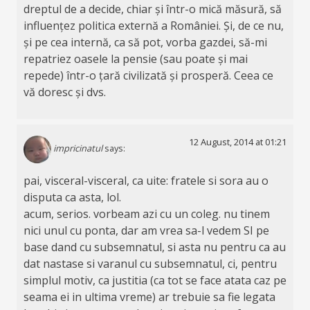
dreptul de a decide, chiar și într-o mică măsură, să
influențez politica externă a României. Și, de ce nu,
și pe cea internă, ca să pot, vorba gazdei, să-mi
repatriez oasele la pensie (sau poate și mai
repede) într-o țară civilizată și prosperă. Ceea ce
vă doresc și dvs.
12 August, 2014 at 01:21
impricinatul
says:
pai, visceral-visceral, ca uite: fratele si sora au o
disputa ca asta, lol.
acum, serios. vorbeam azi cu un coleg. nu tinem
nici unul cu ponta, dar am vrea sa-l vedem SI pe
base dand cu subsemnatul, si asta nu pentru ca au
dat nastase si varanul cu subsemnatul, ci, pentru
simplul motiv, ca justitia (ca tot se face atata caz pe
seama ei in ultima vreme) ar trebuie sa fie legata