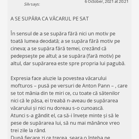
6 October, 2021 at 20:21
Silv
says:
A SE SUPĂRA CA VĂCARUL PE SAT
În sensul de a se supăra fără nici un motiv pe
toată lumea deodată; a se supăra fără motiv pe
cineva; a se supăra fără temei, crezând că
pedepseşte pe altul; a se supăra (fară motiv) pe
altul, dar supărarea este spre propria lui pagubă.
Expresia face aluzie la povestea văcarului
mofturos – pusă pe versuri de Anton Pann – , care
se tot mânia din te miri ce, cu toate că sătenilor
nici că le păsa, ei treabă n-aveau de supărarea
văcarului și nici nu doreau s-o cunoască.
Atunci s-a gândit el, ca să-i învețe minte și să le
pese de supărarea lui, să nu mai mănânce vreo
trei zile la rând.
După fiecare zi ce trecea, seara o înteba pe