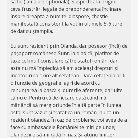
să fie (lămâia e opțională). Suspectez la origini
ceva frustrări legate de preponderenta înclinare
înspre dreapta a numitei diaspore, chestie
manifestată consistent la vot în ultimele 5-6 ture
de dat cu ștampila.
Eu sunt rezident prin Olanda, dar posesor (încă) de
pașaport românesc. Sunt, la o adică, plătitor de
taxe cel mult consulare către statul român, dar
asta nu mă împiedică să am aceleași drepturi și
îndatoriri ca orice alt cetățean. Dacă cetățenia ar fi
o funcție de geografie, aș fi de acord cu
renunțarea la bască și durerile aferente, dar uite
că nu e. Pentru că de fiecare dată când mă
mănâncă să merg oriunde în altă parte în lumea
asta, sunt văzut și tratat ca un român, nu ca un
rezident olandez. În caz de probleme, voi avea de a
face cu ambasadele României te miri pe unde;
olandezii o să-mi râdă în nas. Și-atunci îmi cer