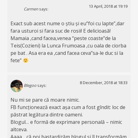
13 April, 2018 at 19:19
Carmen
says:
Exact sub acest nume o știu și eu”foi cu lapte”,dar
fara usturoi si fara suc de rosii! E delicioasă!
Mamaia ,cand facea,venea “peste coaste”de la
Teis(Cozieni) la Lunca Frumoasa ,cu oala de ciorba
pe bat . Asa era ea ,cand facea ceva”sa-le duc si la
fete”
8 December, 2018 at 18:33
Blegoo
says:
Nu mi se pare că moare nimic.
FB funcționează exact așa cum a fost gîndit: loc de
păstrat legătura dintre oameni.
Blogul… e formă de exprimare personală – nimic
altceva.
Aaaa… că noi bastardizăm blogul și îl transformăm