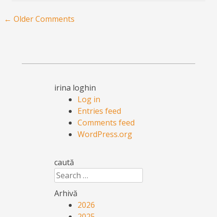
Comment navigation
← Older Comments
irina loghin
Log in
Entries feed
Comments feed
WordPress.org
caută
Search
Arhivă
2026
2025