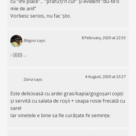
cu “îmi place”… “prafu’ți’n cur” și evident “du-te’o
mie de ani!”
Vorbesc serios, nu fac ‘șto.
8 February, 2020 at 22:53
Blegoo
says:
:-)))))) …
4 August, 2020 at 23:27
Dana
says:
Este delicioasă cu ardei gras/kapia/gogoșari copți
și servită cu salata de roșii + ceapa rosie frecată cu
sare!
Iar vinetele e bine sa fie curățate fe semințe.