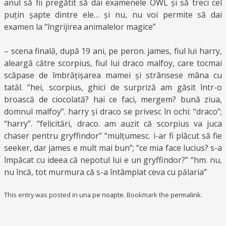
anul să fii pregătit să dai examenele OWL și să treci cel
puțin șapte dintre ele… și nu, nu voi permite să dai
examen la “îngrijirea animalelor magice”
– scena finală, după 19 ani, pe peron. james, fiul lui harry,
aleargă către scorpius, fiul lui draco malfoy, care tocmai
scăpase de îmbrățișarea mamei și strânsese mâna cu
tatăl. “hei, scorpius, ghici de surpriză am găsit într-o
broască de ciocolată? hai ce faci, mergem? bună ziua,
domnul malfoy”. harry și draco se privesc în ochi: “draco”;
“harry”. “felicitări, draco. am auzit că scorpius va juca
chaser pentru gryffindor” “mulțumesc. i-ar fi plăcut să fie
seeker, dar james e mult mai bun”; “ce mia face lucius? s-a
împăcat cu ideea că nepotul lui e un gryffindor?” “hm. nu,
nu încă, tot murmura că s-a întâmplat ceva cu pălaria”
This entry was posted in
una pe noapte
. Bookmark the
permalink
.