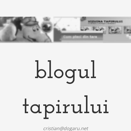
blogul
tapirului
cristian@dogaru.net