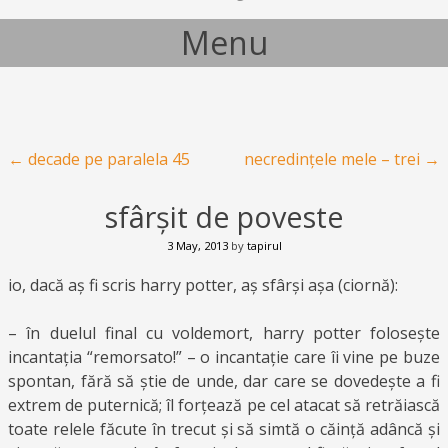
Menu
Skip to content
Post navigation
←
decade pe paralela 45
necredințele mele – trei
→
sfârșit de poveste
3 May, 2013
by
tapirul
io, dacă aș fi scris harry potter, aș sfârși așa (ciornă):
– în duelul final cu voldemort, harry potter folosește
incantația “remorsato!” – o incantație care îi vine pe buze
spontan, fără să știe de unde, dar care se dovedește a fi
extrem de puternică; îl forțează pe cel atacat să retrăiască
toate relele făcute în trecut și să simtă o căință adâncă și