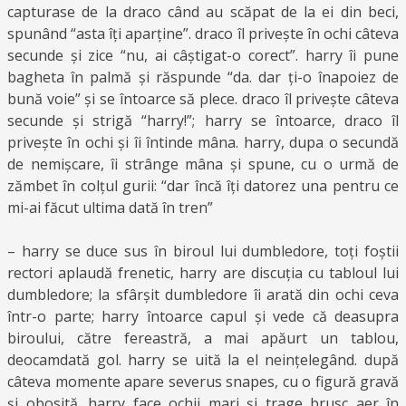
capturase de la draco când au scăpat de la ei din beci,
spunând “asta îți aparține”. draco îl privește în ochi câteva
secunde și zice “nu, ai câștigat-o corect”. harry îi pune
bagheta în palmă și răspunde “da. dar ți-o înapoiez de
bună voie” și se întoarce să plece. draco îl privește câteva
secunde și strigă “harry!”; harry se întoarce, draco îl
privește în ochi și îi întinde mâna. harry, dupa o secundă
de nemișcare, îi strânge mâna și spune, cu o urmă de
zămbet în colțul gurii: “dar încă îți datorez una pentru ce
mi-ai făcut ultima dată în tren”
– harry se duce sus în biroul lui dumbledore, toți foștii
rectori aplaudă frenetic, harry are discuția cu tabloul lui
dumbledore; la sfârșit dumbledore îi arată din ochi ceva
într-o parte; harry întoarce capul și vede că deasupra
biroului, către fereastră, a mai apăurt un tablou,
deocamdată gol. harry se uită la el neințelegând. după
câteva momente apare severus snapes, cu o figură gravă
și obosită. harry face ochii mari și trage brusc aer în