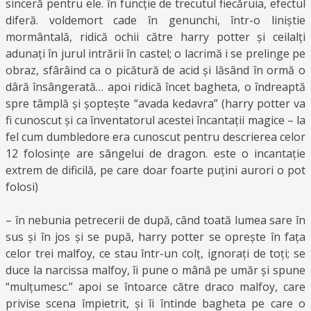
sinceră pentru ele. în funcție de trecutul fiecăruia, efectul
diferă. voldemort cade în genunchi, într-o liniștie
mormântală, ridică ochii către harry potter și ceilalți
adunați în jurul intrării în castel; o lacrimă i se prelinge pe
obraz, sfârâind ca o picătură de acid și lăsând în ormă o
dâră însângerată… apoi ridică încet bagheta, o îndreaptă
spre tâmplă și șoptește “avada kedavra” (harry potter va
fi cunoscut și ca înventatorul acestei încantații magice – la
fel cum dumbledore era cunoscut pentru descrierea celor
12 folosințe are sângelui de dragon. este o incantație
extrem de dificilă, pe care doar foarte puțini aurori o pot
folosi)
– în nebunia petrecerii de după, când toată lumea sare în
sus și în jos și se pupă, harry potter se oprește în fața
celor trei malfoy, ce stau într-un colț, ignorați de toți; se
duce la narcissa malfoy, îi pune o mână pe umăr și spune
“mulțumesc.” apoi se întoarce către draco malfoy, care
privise scena împietrit, și îi întinde bagheta pe care o