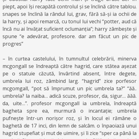
piept, apoi își recapătă controlul și se înclină către tablou.
snapes se înclină la rândul lui, grav, fără să-și ia ochii de
la harry, și apoi remarcă, cu tonul lui vechi “potter, aud că
încă nu ai învățat suficient oclumanția”; harry zâmbește și
spune “e adevărat, profesore. dar am făcut un pic de
progres”
– în curtea castelului, în tumnultul celebrării, minerva
mcgongall se îndreaptă către hagrid, care stătea așezat
pe o statuie căzută, învârtind absent, între degete,
umbrela lui roz, zâmbind larg. “hagrid” zice porfesor
mcgomgall, “pot să împrumut un pic umbrela ta?” “ăă..
umbrela? la naiba… adică scuze, profesor, da, sigur… ăăă.
da, uite…”. profesor mcgongall ia umbrela, îndreaptă
bagheta spre ea, murmură o incantație; umbrela
pufnește într-un norișor roz, și în locul ei rămâne o
baghetă de 17 inci, din lemn de salcâm. o înpaoiază unui
hagrid stupefiat și mut de uimire, și îi zice “sper ca până la