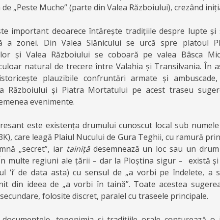
de „Peste Muche” (parte din Valea Războiului), crezând iniția
e important deoarece întărește tradițiile despre lupte și 
că a zonei. Din Valea Slănicului se urcă spre platoul Pl
lor și Valea Războiului se coboară pe valea Bâsca Mi
uloar natural de trecere între Valahia și Transilvania. În 
istoricește plauzibile confruntări armate și ambuscade,
a Războiului și Piatra Mortatului pe acest traseu suge
emenea evenimente.
teresant este existența drumului cunoscut local sub numel
), care leagă Plaiul Nucului de Gura Teghii, cu ramură prin 
mnă „secret”, iar
tainiță
desemnează un loc sau un drum 
 În multe regiuni ale țării – dar la Ploștina sigur – există ș
ul ‘i’ de data asta) cu sensul de „a vorbi pe îndelete, a 
nit din ideea de „a vorbi în taină”. Toate acestea sugere
 secundare, folosite discret, paralel cu traseele principale.
 documentele, toponimia și tradițiile orale conturează o