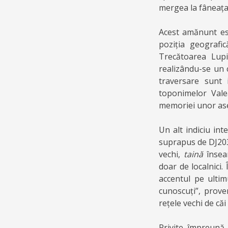
mergea la fâneața 
Acest amănunt est
poziția geografi
Trecătoarea Lupi
realizându-se un c
traversare sunt 
toponimelor Vale
memoriei unor as
Un alt indiciu in
suprapus de DJ203K
vechi,
taină
însea
doar de localnici.
accentul pe ultim
cunoscuți”, prove
rețele vechi de căi
Privite împreună,