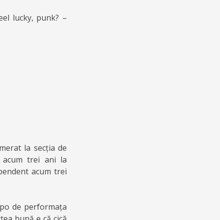
eel lucky, punk? –
erat la secția de
 acum trei ani la
pendent acum trei
ropo de performața
rtea bună e că cică