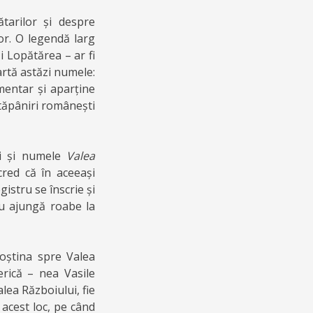
tarilor și despre
or. O legendă larg
 Lopătărea – ar fi
oartă astăzi numele:
umentar și aparține
stăpâniri românești
ni și numele
Valea
cred că în aceeași
gistru se înscrie și
nu ajungă roabe la
oștina spre Valea
rică – nea Vasile
lea Războiului, fie
 acest loc, pe când