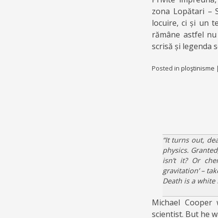
zona Lopătari – S
locuire, ci și un 
rămâne astfel nu 
scrisă și legenda 
Posted in
ploştinisme
“It turns out, de
physics. Granted,
isn’t it? Or ch
gravitation’ – tak
Death is a
white 
Michael Cooper w
scientist. But he 