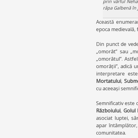
prin vârful Nehar
râpa Galbenă în 
Această enumerar
epoca medievală, f
Din punct de vede
„omorât” sau „mor
„omorâtul”. Astfe
omorâții”, adică u
interpretare est
Mortatului
,
Subm
cu aceeași semnifi
Semnificativ este 
Războiului
,
Golul 
asociat luptei, s
apar întâmplător
comunitatea.