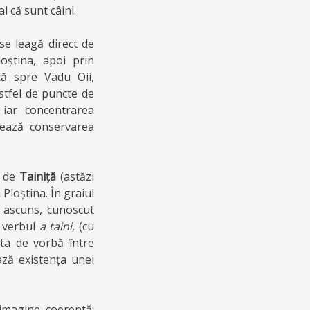
l că sunt câini.
se leagă direct de
oștina, apoi prin
că spre Vadu Oii,
astfel de puncte de
 iar concentrarea
rează conservarea
e de
Tainiță
(astăzi
Ploștina. În graiul
ascuns, cunoscut
i verbul
a taini
, (cu
sta de vorbă între
ază existența unei
 imagine coerentă: