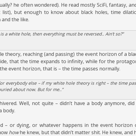
actually? he often wondered). He read mostly SciFi, fantasy, an
 list), but enough to know about black holes, time dilati
and the like.
 is a
white
hole, then everything must be reversed.. Ain’t so?”
hole theory, reaching (and passing) the event horizon of a bl
de, that the time expands to infinity, while for the protagon
the event horizon, that is – the time passes normally.
, for everybody else – if my
white
hole theory is right – the time pas
uried about now. But for me..”
ivered. Well, not quite – didn’t have a body anymore, did h
a body.
d – or dying, or whatever happens in the event horizon o
know
how
he knew, but that didn’t matter shit. He knew, and