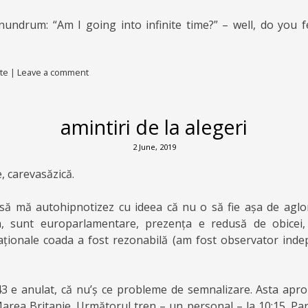
nundrum: “Am I going into infinite time?” – well, do you f
te
|
Leave a comment
amintiri de la alegeri
2 June, 2019
 carevasăzică.
ă mă autohipnotizez cu ideea că nu o să fie așa de aglom
a, sunt europarlamentare, prezența e redusă de obicei,
ționale coada a fost rezonabilă (am fost observator inde
43 e anulat, că nu’ș ce probleme de semnalizare. Asta ap
Marea Britanie. Următorul tren – un personal – la 10:15. Pa