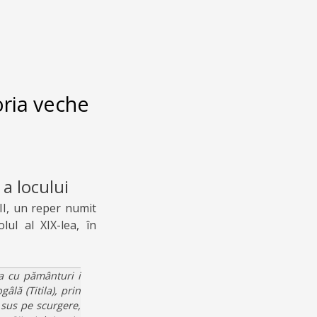
oria veche
a locului
II, un reper numit
lul al XIX-lea, în
ea cu pământuri i
lă (Titila), prin
 sus pe scurgere,