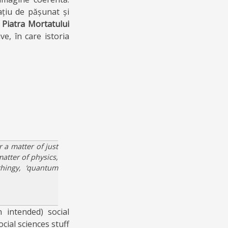
ațiu de pășunat și
.
Piatra Mortatului
e, în care istoria
r a matter of just
matter of physics,
thingy, ‘quantum
 intended) social
ocial sciences stuff