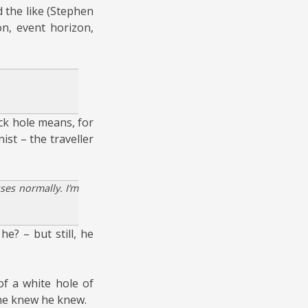
d the like (Stephen
on, event horizon,
ack hole means, for
ist – the traveller
ses normally. I’m
e? – but still, he
f a white hole of
 he knew he knew.