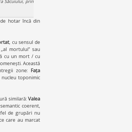
ra Săcuiului, prin
de hotar încă din
rtat
, cu sensul de
 „al mortului” sau
tă cu un mort / cu
i omenești. Această
ntregii zone:
Fața
i nucleu toponimic
tură similară:
Valea
semantic coerent,
tfel de grupări nu
ce care au marcat