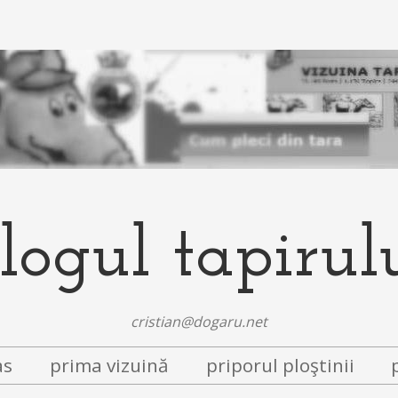
logul tapirul
cristian@dogaru.net
as
prima vizuină
priporul ploştinii