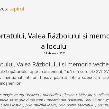
ves:
tapirul
rtatului, Valea Războiului și mem
a locului
3 February, 2026
tului, Valea Războiului și memoria veche 
 ale Lopătariului apare consemnat, încă din secolele XVI–XV
, menționat într-un hrisov păstrat într-o copie din seco
 moșnenilor:
or moșie munți Breazău i Runcurile i Clașina i Măceșiu cu silișt
mnele să se știe după cum urmează: din Bolovanu Greului prin gogâ
Coca Ploștinii, prin muchia înaltă, prin piatra Mortatului, plai în