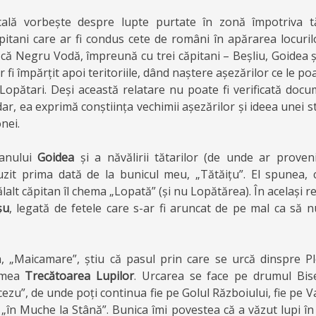
ocală vorbește despre lupte purtate în zonă împotriva tă
pitani care ar fi condus cete de români în apărarea locuril
că Negru Vodă, împreună cu trei căpitani – Beșliu, Goidea și
ar fi împărțit apoi teritoriile, dând naștere așezărilor ce le p
i Lopătari. Deși această relatare nu poate fi verificată doc
r, ea exprimă conștiința vechimii așezărilor și ideea unei 
nei.
tanului
Goidea
și a năvălirii tătarilor (de unde ar prove
zit prima dată de la bunicul meu, „Tătăițu”. El spunea, 
lalt căpitan îl chema „Lopată” (și nu Lopătărea). În același re
șu
, legată de fetele care s-ar fi aruncat de pe mal ca să 
 „Maicamare”, știu că pasul prin care se urcă dinspre Pl
umea
Trecătoarea Lupilor
. Urcarea se face pe drumul Bise
ezu”, de unde poți continua fie pe Golul Războiului, fie pe Va
 „în Muche la Stână”. Bunica îmi povestea că a văzut lupi în