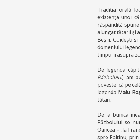
Tradiția orală l
existența unor că
răspândită spune 
alungat tătarii și 
Beșlii, Goidești ș
domeniului legenda
timpurii asupra zo
De legenda căpi
Războiului
) am au
poveste, că pe celă
legenda
Malu Ro
tătari.
De la bunica mea,
Războiului se n
Oancea – „la Franc
spre Paltinu, prin