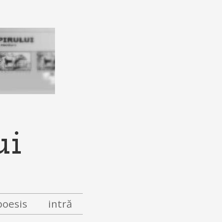
ui
poesis
intră