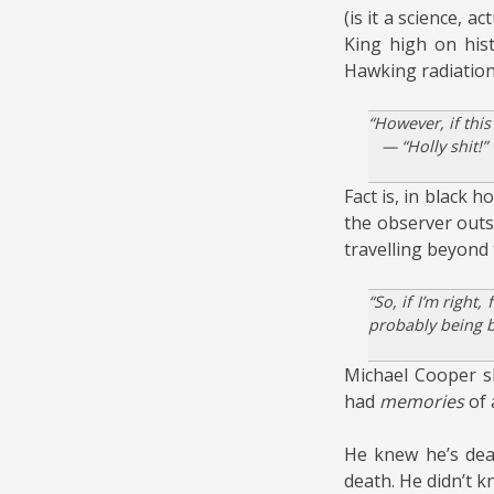
(is it a science, 
King high on hist
Hawking radiation 
“However, if this
— “Holly shit!”
Fact is, in black 
the observer outsi
travelling beyond 
“So, if I’m right
probably being b
Michael Cooper sh
had
memories
of 
He knew he’s dea
death. He didn’t 