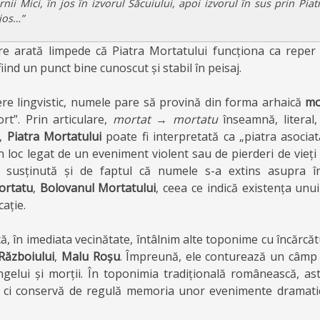
nii Mici, în jos în izvorul Săcuiului, apoi izvorul în sus prin Piat
jos…”
e arată limpede că Piatra Mortatului funcționa ca reper 
iind un punct bine cunoscut și stabil în peisaj.
re lingvistic, numele pare să provină din forma arhaică
mo
t”. Prin articulare,
mortat
→
mortatu
înseamnă, literal,
l,
Piatra Mortatului
poate fi interpretată ca „piatra asocia
n loc legat de un eveniment violent sau de pierderi de vieț
e susținută și de faptul că numele s-a extins asupra î
ortatu
,
Bolovanul Mortatului
, ceea ce indică existența unu
cație.
că, în imediata vecinătate, întâlnim alte toponime cu încărcă
Războiului
,
Malu Roșu
. Împreună, ele conturează un câmp 
ângelui și morții. În toponimia tradițională românească, as
, ci conservă de regulă memoria unor evenimente dramati