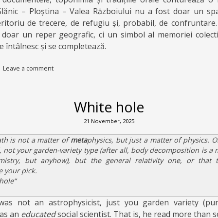
lănic – Ploștina – Valea Războiului nu a fost doar un sp
teritoriu de trecere, de refugiu și, probabil, de confruntare
doar un reper geografic, ci un simbol al memoriei colectiv
se întâlnesc și se completează.
|
Leave a comment
White hole
21 November, 2025
ath is not a matter of
meta
physics, but just a matter of physics. O
 not your garden-variety type (after all, body decomposition is a 
emistry, but anyhow), but the general relativity one, or that 
e your pick.
hole
“
as not an astrophysicist, just you garden variety (pun
was an
educated
social scientist. That is, he read more than s