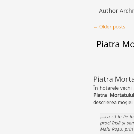
Author Archi
Post navigation
←
Older posts
Piatra Mo
Piatra Morta
În hotarele vechi
Piatra Mortatului
descrierea moșiei
„…ca să le fie l
proci însă și se
Malu Roșu, prin 