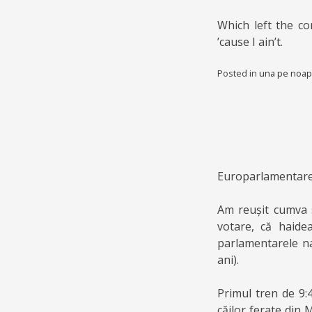
Which left the co
’cause I ain’t.
Posted in
una pe noap
Europarlamentare,
Am reușit cumva s
votare, că haide
parlamentarele na
ani).
Primul tren de 9:
căilor ferate din 