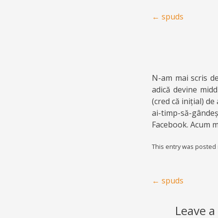
Post navigation
←
spuds
N-am mai scris de
adică devine midd
(cred că inițial) 
ai-timp-să-gândeșt
Facebook. Acum me
This entry was posted
Post navigation
←
spuds
Leave a