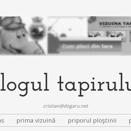
logul tapirul
cristian@dogaru.net
as
prima vizuină
priporul ploştinii