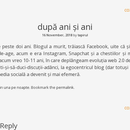
co
după ani și ani
16 November, 2018
by
tapirul
 peste doi ani. Blogul a murit, trăiască Facebook, uite că 
le-age, acum e era Instagram, Snapchat și a chestiilor și ma
de acum vreo 10-11 ani, în care deplângeam evoluția web 2.0 de
i-și-să-duci-discuții-adânci, la egocentricul blog (dar totuși
dia socială a devenit și mai efemeră.
 in
una pe noapte
. Bookmark the
permalink
.
co
 Reply