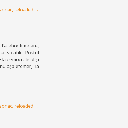
zonac, reloaded
→
și Facebook moare,
i volatile. Postul
 la democraticul și
 nu așa efemer), la
zonac, reloaded
→