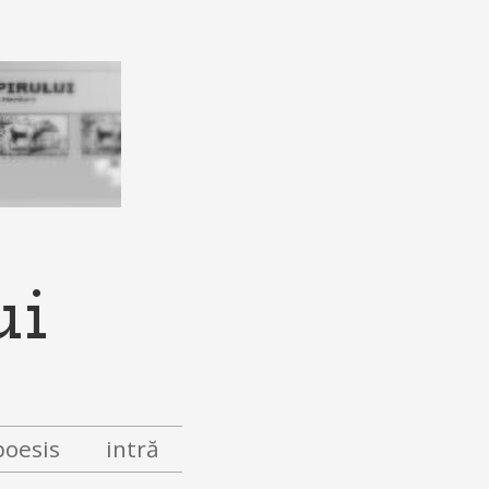
ui
poesis
intră