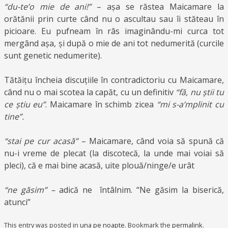
“du-te’o mie de ani!”
– așa se răstea Maicamare la
orătănii prin curte când nu o ascultau sau îi stăteau în
picioare. Eu pufneam în râs imaginându-mi curca tot
mergând așa, și după o mie de ani tot nedumerită (curcile
sunt genetic nedumerite).
Tătăițu încheia discuțiile în contradictoriu cu Maicamare,
când nu o mai scotea la capăt, cu un definitiv
“fă, nu știi tu
ce știu eu”
. Maicamare în schimb zicea
“mi s-a’mplinit cu
tine”.
“stai pe cur acasă”
– Maicamare, când voia să spună că
nu-i vreme de plecat (la discotecă, la unde mai voiai să
pleci), că e mai bine acasă, uite plouă/ninge/e urât
“ne găsim” –
adică ne întâlnim. “Ne găsim la biserică,
atunci”
This entry was posted in
una pe noapte
. Bookmark the
permalink
.