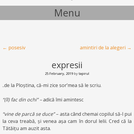
Menu
Skip to content
Post navigation
←
posesiv
amintiri de la alegeri
→
expresii
25 February, 2019
by
tapirul
..de la Ploștina, că-mi zice sor’mea să le scriu.
“(îl) fac din ochi” –
adică îmi amintesc
“vine de parcă se duce”
– asta când chemai copilul să-l pui
la ceva treabă, și venea așa cam în dorul lelii. Cred că la
Tătăițu am auzit asta.