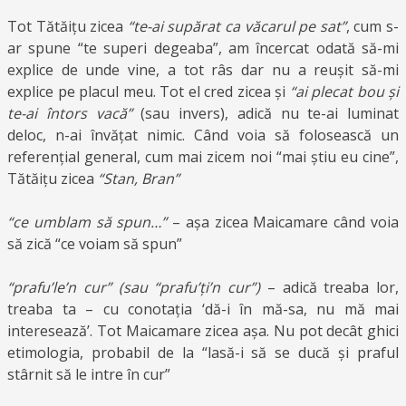
Tot Tătăițu zicea
“te-ai supărat ca văcarul pe sat”
, cum s-
ar spune “te superi degeaba”, am încercat odată să-mi
explice de unde vine, a tot râs dar nu a reușit să-mi
explice pe placul meu. Tot el cred zicea și
“ai plecat bou și
te-ai întors vacă”
(sau invers), adică nu te-ai luminat
deloc, n-ai învățat nimic. Când voia să folosească un
referențial general, cum mai zicem noi “mai știu eu cine”,
Tătăițu zicea
“Stan, Bran”
“ce umblam să spun…”
– așa zicea Maicamare când voia
să zică “ce voiam să spun”
“prafu’le’n cur” (sau “prafu’ți’n cur”)
– adică treaba lor,
treaba ta – cu conotația ‘dă-i în mă-sa, nu mă mai
interesează’. Tot Maicamare zicea așa. Nu pot decât ghici
etimologia, probabil de la “lasă-i să se ducă și praful
stârnit să le intre în cur”