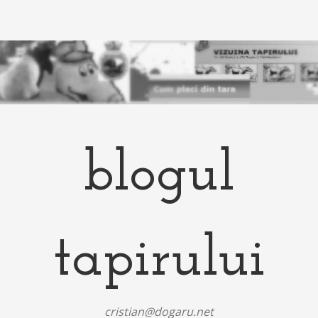
blogul
tapirului
cristian@dogaru.net