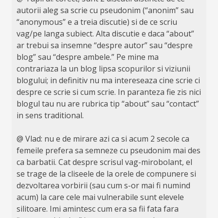
autorii aleg sa scrie cu pseudonim (“anonim” sau
“anonymous” e a treia discutie) si de ce scriu
vag/pe langa subiect. Alta discutie e daca “about”
ar trebui sa insemne “despre autor” sau “despre
blog” sau “despre ambele.” Pe mine ma
contrariaza la un blog lipsa scopurilor si viziunii
blogului; in definitiv nu ma intereseaza cine scrie ci
despre ce scrie si cum scrie. In paranteza fie zis nici
blogul tau nu are rubrica tip “about” sau “contact”
in sens traditional.
@ Vlad: nu e de mirare azi ca si acum 2 secole ca
femeile prefera sa semneze cu pseudonim mai des
ca barbatii. Cat despre scrisul vag-mirobolant, el
se trage de la cliseele de la orele de compunere si
dezvoltarea vorbirii (sau cum s-or mai fi numind
acum) la care cele mai vulnerabile sunt elevele
silitoare. Imi amintesc cum era sa fii fata fara