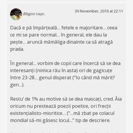
30 November, 2010 at 22:11
Blegoo
says:
Dacă e pă împărțeală… fetele e majoritare… ceea
ce mi se pare normal… în general, ele dau la
pește… aruncă mămăliga dinainte ca să atragă
prada.
În general… vorbim de copii care încercă să se dea
interesanți (nimica rău în asta) ori de gagicuțe
între 23-28… genul disperat (“Io când mă mărit?
gen…).
Restu’ de 1% au motive să se dea mascați, cred. Ăia
oricum nu prestează poezii poetice, ori frecții
existențialisto-mioritice… (“…mă zbat pe colacul
mondial să-mi găsesc locul…” tip de descriere.