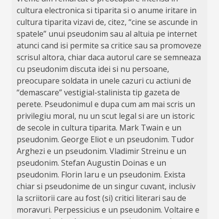
cultura electronica si tiparita si o anume iritare in
cultura tiparita vizavi de, citez, “cine se ascunde in
spatele” unui pseudonim sau al altuia pe internet
atunci cand isi permite sa critice sau sa promoveze
scrisul altora, chiar daca autorul care se semneaza
cu pseudonim discuta idei si nu persoane,
preocupare soldata in unele cazuri cu actiuni de
“demascare” vestigial-stalinista tip gazeta de
perete. Pseudonimul e dupa cum am mai scris un
privilegiu moral, nu un scut legal si are un istoric
de secole in cultura tiparita. Mark Twain e un
pseudonim. George Eliot e un pseudonim. Tudor
Arghezi e un pseudonim. Vladimir Streinu e un
pseudonim. Stefan Augustin Doinas e un
pseudonim. Florin Iaru e un pseudonim. Exista
chiar si pseudonime de un singur cuvant, inclusiv
la scriitorii care au fost (si) critici literari sau de
moravuri. Perpessicius e un pseudonim. Voltaire e