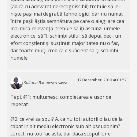
(adică cu adevărat nerecogniscibil) trebuie să iei
nişte paşi mai degrabă tehnologici, dar nu numai;
între paşii ăştia semnătura pe care o alegi are cea
mai mică relevanţă. trebuie să îţi ascunzi urmele
electronice, să îti schimbi stilul, să depui, deci, un
efort conştient şi susţinut. majoritatea nu o fac,
dar foarte mulţi cred că e suficient să-ţi schimbi
numele.
17 December, 2010 at 01:52
Sultana Banulescu
says:
Tapi, @1: multumesc, completarea e usor de
reperat.
@2: ce vrei sa spui? A. ca nu toti autorii o iau de la
capat in alt mediu electronic sub alt pseudonim?
corect, nu toti fac asta, dar daca scopul lor e