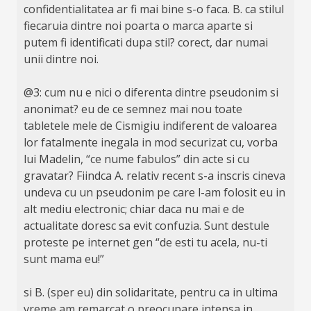
confidentialitatea ar fi mai bine s-o faca. B. ca stilul
fiecaruia dintre noi poarta o marca aparte si
putem fi identificati dupa stil? corect, dar numai
unii dintre noi.
@3: cum nu e nici o diferenta dintre pseudonim si
anonimat? eu de ce semnez mai nou toate
tabletele mele de Cismigiu indiferent de valoarea
lor fatalmente inegala in mod securizat cu, vorba
lui Madelin, “ce nume fabulos” din acte si cu
gravatar? Fiindca A. relativ recent s-a inscris cineva
undeva cu un pseudonim pe care l-am folosit eu in
alt mediu electronic; chiar daca nu mai e de
actualitate doresc sa evit confuzia. Sunt destule
proteste pe internet gen “de esti tu acela, nu-ti
sunt mama eu!”
si B. (sper eu) din solidaritate, pentru ca in ultima
vreme am remarcat o preocupare intensa in