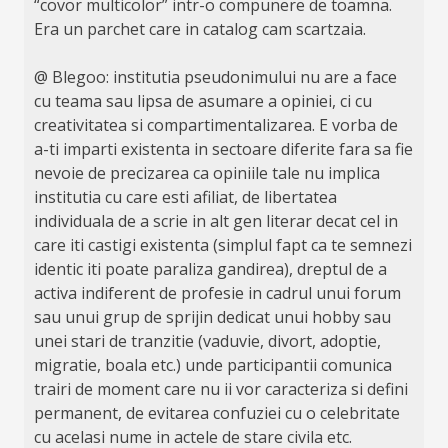
“covor multicolor” intr-o compunere de toamna.
Era un parchet care in catalog cam scartzaia.
@ Blegoo: institutia pseudonimului nu are a face
cu teama sau lipsa de asumare a opiniei, ci cu
creativitatea si compartimentalizarea. E vorba de
a-ti imparti existenta in sectoare diferite fara sa fie
nevoie de precizarea ca opiniile tale nu implica
institutia cu care esti afiliat, de libertatea
individuala de a scrie in alt gen literar decat cel in
care iti castigi existenta (simplul fapt ca te semnezi
identic iti poate paraliza gandirea), dreptul de a
activa indiferent de profesie in cadrul unui forum
sau unui grup de sprijin dedicat unui hobby sau
unei stari de tranzitie (vaduvie, divort, adoptie,
migratie, boala etc.) unde participantii comunica
trairi de moment care nu ii vor caracteriza si defini
permanent, de evitarea confuziei cu o celebritate
cu acelasi nume in actele de stare civila etc.