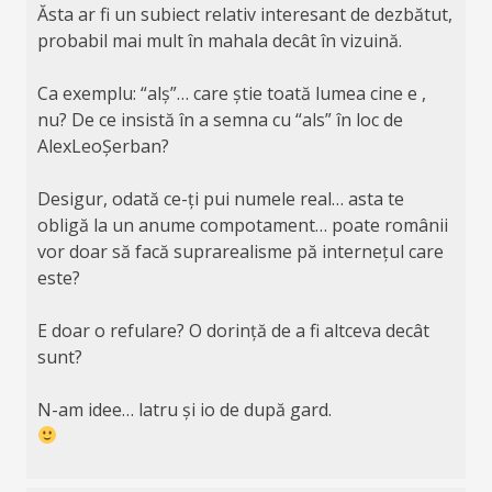
Ăsta ar fi un subiect relativ interesant de dezbătut,
probabil mai mult în mahala decât în vizuină.
Ca exemplu: “alș”… care știe toată lumea cine e ,
nu? De ce insistă în a semna cu “als” în loc de
AlexLeoȘerban?
Desigur, odată ce-ți pui numele real… asta te
obligă la un anume compotament… poate românii
vor doar să facă suprarealisme pă internețul care
este?
E doar o refulare? O dorință de a fi altceva decât
sunt?
N-am idee… latru și io de după gard.