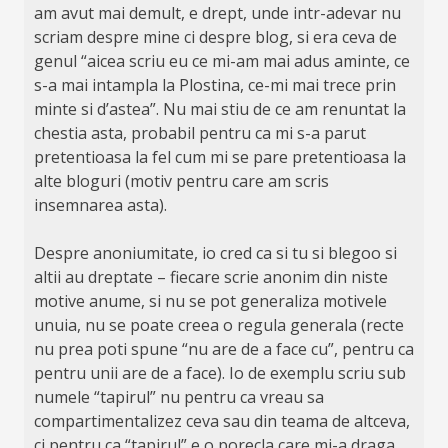
am avut mai demult, e drept, unde intr-adevar nu
scriam despre mine ci despre blog, si era ceva de
genul “aicea scriu eu ce mi-am mai adus aminte, ce
s-a mai intampla la Plostina, ce-mi mai trece prin
minte si d’astea”. Nu mai stiu de ce am renuntat la
chestia asta, probabil pentru ca mi s-a parut
pretentioasa la fel cum mi se pare pretentioasa la
alte bloguri (motiv pentru care am scris
insemnarea asta).
Despre anoniumitate, io cred ca si tu si blegoo si
altii au dreptate – fiecare scrie anonim din niste
motive anume, si nu se pot generaliza motivele
unuia, nu se poate creea o regula generala (recte
nu prea poti spune “nu are de a face cu”, pentru ca
pentru unii are de a face). Io de exemplu scriu sub
numele “tapirul” nu pentru ca vreau sa
compartimentalizez ceva sau din teama de altceva,
ci pentru ca “tapirul” e o porecla care mi-a draga,