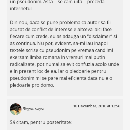
un pseudonim. Asta – se cam uita – preceda
internetul.
Din nou, daca se pune problema ca autor sa fii
acuzat de conflict de interese e altceva: aici face
fiecare cum crede, eu as adauga un “disclaimer” si
as continua. Nu pot, evident, sa-mi iau inapoi
textele scrise cu pseudonim pe vremea cand imi
exersam limba romana in vremuri mai putin
radicalizate, pot numai sa evit confuzia acolo unde
e in prezent loc de ea. Iar o pledoarie pentru
pseudonim mi se pare mai eficienta daca nu e o
pledoarie pro domo.
18 December, 2010 at 12:56
Blegoo
says:
Să cităm, pentru posteritate: