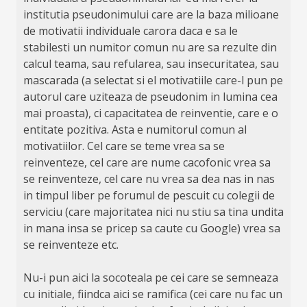
institutia pseudonimului care are la baza milioane
de motivatii individuale carora daca e sa le
stabilesti un numitor comun nu are sa rezulte din
calcul teama, sau refularea, sau insecuritatea, sau
mascarada (a selectat si el motivatiile care-l pun pe
autorul care uziteaza de pseudonim in lumina cea
mai proasta), ci capacitatea de reinventie, care e o
entitate pozitiva. Asta e numitorul comun al
motivatiilor. Cel care se teme vrea sa se
reinventeze, cel care are nume cacofonic vrea sa
se reinventeze, cel care nu vrea sa dea nas in nas
in timpul liber pe forumul de pescuit cu colegii de
serviciu (care majoritatea nici nu stiu sa tina undita
in mana insa se pricep sa caute cu Google) vrea sa
se reinventeze etc.
Nu-i pun aici la socoteala pe cei care se semneaza
cu initiale, fiindca aici se ramifica (cei care nu fac un