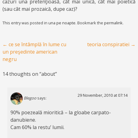
cazuri una pretenţioasă, cât mai unică, cât mai poietică
(sau cât mai prozaică, dupe caz)?
This entry was posted in
una pe noapte
. Bookmark the
permalink
.
Post navigation
←
ce se întâmplă în lume cu
teoria conspiratiei
→
un preşedinte american
negru
14 thoughts on “
about
”
29 November, 2010 at 07:14
Blegoo
says:
90% poezeală mioritică – la gloabe carpato-
danubiene.
Cam 60% la restu’ lumii.