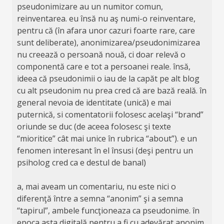
pseudonimizare au un numitor comun,
reinventarea. eu însă nu aş numi-o reinventare,
pentru că (în afara unor cazuri foarte rare, care
sunt deliberate), anonimizarea/pseudonimizarea
nu creează o persoană nouă, ci doar relevă o
componentă care e tot a persoanei reale. însă,
ideea că pseudonimii o iau de la capăt pe alt blog
cu alt pseudonim nu prea cred că are bază reală. în
general nevoia de identitate (unică) e mai
puternică, si comentatorii folosesc acelaşi “brand”
oriunde se duc (de aceea folosesc şi texte
“mioritice” cât mai unice în rubrica “about”). e un
fenomen interesant în el însusi (deşi pentru un
psiholog cred ca e destul de banal)
a, mai aveam un comentariu, nu este nici o
diferenţă între a semna “anonim” şi a semna
“tapirul”, ambele funcţioneaza ca pseudonime. în
epoca asta digitală pentru a fi cu adevărat anonim