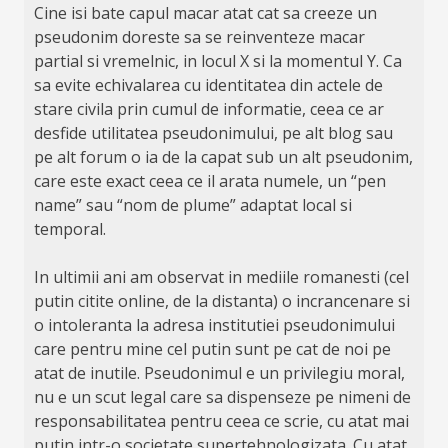
Cine isi bate capul macar atat cat sa creeze un
pseudonim doreste sa se reinventeze macar
partial si vremelnic, in locul X si la momentul Y. Ca
sa evite echivalarea cu identitatea din actele de
stare civila prin cumul de informatie, ceea ce ar
desfide utilitatea pseudonimului, pe alt blog sau
pe alt forum o ia de la capat sub un alt pseudonim,
care este exact ceea ce il arata numele, un “pen
name” sau “nom de plume” adaptat local si
temporal.
In ultimii ani am observat in mediile romanesti (cel
putin citite online, de la distanta) o incrancenare si
o intoleranta la adresa institutiei pseudonimului
care pentru mine cel putin sunt pe cat de noi pe
atat de inutile. Pseudonimul e un privilegiu moral,
nu e un scut legal care sa dispenseze pe nimeni de
responsabilitatea pentru ceea ce scrie, cu atat mai
putin intr-o societate supertehnologizata. Cu atat