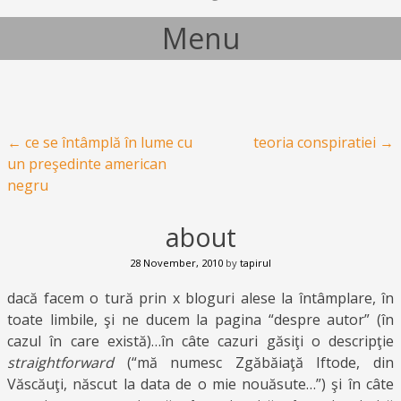
Menu
Skip to content
Post navigation
←
ce se întâmplă în lume cu
teoria conspiratiei
→
un preşedinte american
negru
about
28 November, 2010
by
tapirul
dacă facem o tură prin x bloguri alese la întâmplare, în
toate limbile, şi ne ducem la pagina “despre autor” (în
cazul în care există)…în câte cazuri găsiţi o descripţie
straightforward
(“mă numesc Zgăbăiaţă Iftode, din
Văscăuţi, născut la data de o mie nouăsute…”) şi în câte