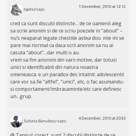
1 December, 2010 at 12:12
tapirul
says:
cred ca sunt discutii distincte… de ce oamenii aleg
sa scrie anonim si de ce scriu poezele in “about” –
nu’s neaparat legate chestiile astea doo. mie mi se
pare mai normal ca daca scrii anonim sa nu ai
casuta “about”…dar multi o au.
vrem sa fim anonimi din varii motive, dar totusi
unici si identificabili din natura noastra
omeneasca. e un paradox des intalnit: adolescentii
care vor sa fie “altfel”, “unici”, etc, o fac asumandu-
si comportament/imbracaminte/etc care definesc
un…grup.
4 December, 2010 at 20:53
Sultana Banulescu
says:
@ Tapirul: corect, sunt 2 discutii distincte de ce