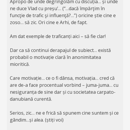
Apropo de unde degringolăm cu discuția… și unde
ne duce Vlad cu preșu’… (“…dacă împărţim în
funcţie de trafic şi influenţă?…”) oricine știe cine e
zoso… să zic. Ori cine e Arhi, de fapt.
Am dat exemple de traficanți aici – să fie clar!
Dar ca să continui derapajul de subiect… există
probabil o motivație clară în anonimitatea
mioritică.
Care motivație… ce o fi dânsa, motivația… cred că
are de-a face procentual vorbind – juma-juma… cu
nesiguranța de sine dar și cu societatea carpato-
danubiană curentă.
Serios, zic… ne e frică să spunem cine suntem și ce
gândim…și alea. (știți voi)