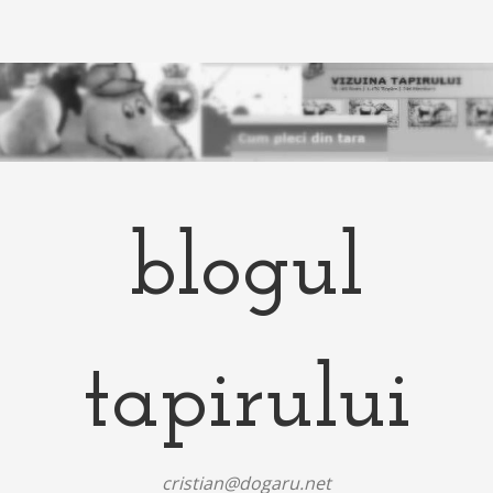
blogul
tapirului
cristian@dogaru.net