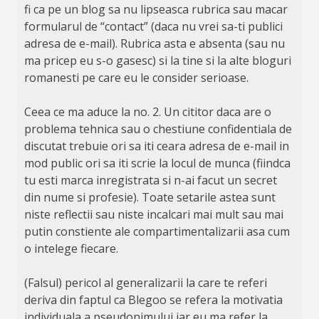
fi ca pe un blog sa nu lipseasca rubrica sau macar
formularul de “contact” (daca nu vrei sa-ti publici
adresa de e-mail). Rubrica asta e absenta (sau nu
ma pricep eu s-o gasesc) si la tine si la alte bloguri
romanesti pe care eu le consider serioase.
Ceea ce ma aduce la no. 2. Un cititor daca are o
problema tehnica sau o chestiune confidentiala de
discutat trebuie ori sa iti ceara adresa de e-mail in
mod public ori sa iti scrie la locul de munca (fiindca
tu esti marca inregistrata si n-ai facut un secret
din nume si profesie). Toate setarile astea sunt
niste reflectii sau niste incalcari mai mult sau mai
putin constiente ale compartimentalizarii asa cum
o intelege fiecare.
(Falsul) pericol al generalizarii la care te referi
deriva din faptul ca Blegoo se refera la motivatia
individuala a pseudonimului iar eu ma refer la