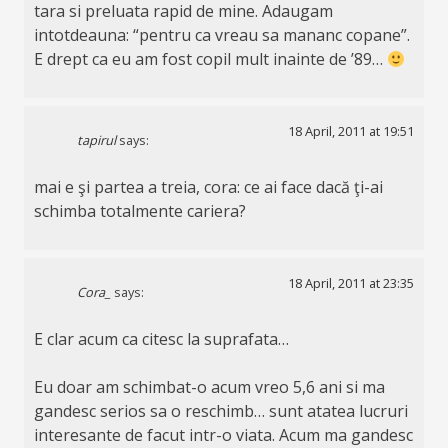
tara si preluata rapid de mine. Adaugam
intotdeauna: “pentru ca vreau sa mananc copane”.
E drept ca eu am fost copil mult inainte de ’89…
18 April, 2011 at 19:51
tapirul
says:
mai e şi partea a treia, cora: ce ai face dacă ţi-ai
schimba totalmente cariera?
18 April, 2011 at 23:35
Cora_
says:
E clar acum ca citesc la suprafata…
Eu doar am schimbat-o acum vreo 5,6 ani si ma
gandesc serios sa o reschimb… sunt atatea lucruri
interesante de facut intr-o viata. Acum ma gandesc