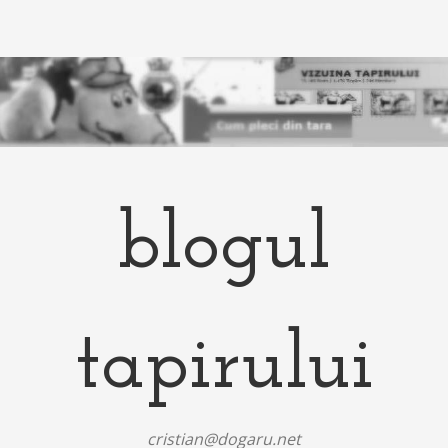
blogul
tapirului
cristian@dogaru.net