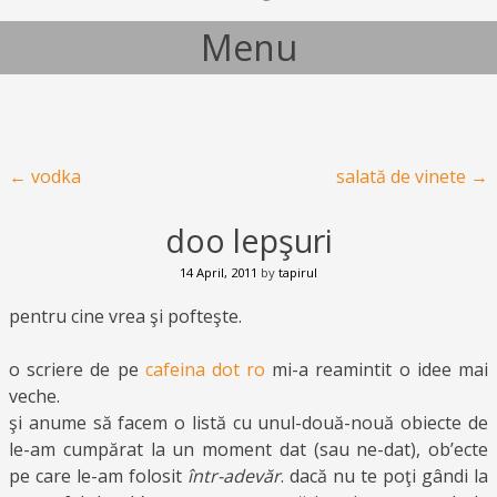
Menu
Skip to content
Post navigation
←
vodka
salată de vinete
→
doo lepşuri
14 April, 2011
by
tapirul
pentru cine vrea şi pofteşte.
o scriere de pe
cafeina dot ro
mi-a reamintit o idee mai
veche.
şi anume să facem o listă cu unul-două-nouă obiecte de
le-am cumpărat la un moment dat (sau ne-dat), ob’ecte
pe care le-am folosit
într-adevăr
. dacă nu te poţi gândi la