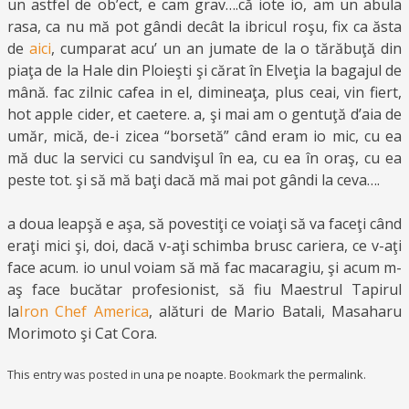
un astfel de ob’ect, e cam grav….că iote io, am un abula
rasa, ca nu mă pot gândi decât la ibricul roşu, fix ca ăsta
de
aici
, cumparat acu’ un an jumate de la o tărăbuţă din
piaţa de la Hale din Ploieşti şi cărat în Elveţia la bagajul de
mână. fac zilnic cafea in el, dimineaţa, plus ceai, vin fiert,
hot apple cider, et caetere. a, şi mai am o gentuţă d’aia de
umăr, mică, de-i zicea “borsetă” când eram io mic, cu ea
mă duc la servici cu sandvişul în ea, cu ea în oraş, cu ea
peste tot. şi să mă baţi dacă mă mai pot gândi la ceva….
a doua leapşă e aşa, să povestiţi ce voiaţi să va faceţi când
eraţi mici şi, doi, dacă v-aţi schimba brusc cariera, ce v-aţi
face acum. io unul voiam să mă fac macaragiu, şi acum m-
aş face bucătar profesionist, să fiu Maestrul Tapirul
la
Iron Chef America
, alături de Mario Batali, Masaharu
Morimoto şi Cat Cora.
This entry was posted in
una pe noapte
. Bookmark the
permalink
.