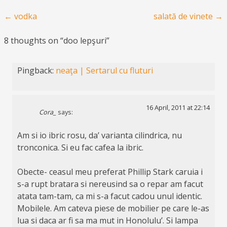
Post navigation
←
vodka
salată de vinete
→
8 thoughts on “
doo lepşuri
”
Pingback:
neaţa | Sertarul cu fluturi
16 April, 2011 at 22:14
Cora_
says:
Am si io ibric rosu, da’ varianta cilindrica, nu
tronconica. Si eu fac cafea la ibric.
Obecte- ceasul meu preferat Phillip Stark caruia i
s-a rupt bratara si nereusind sa o repar am facut
atata tam-tam, ca mi s-a facut cadou unul identic.
Mobilele. Am cateva piese de mobilier pe care le-as
lua si daca ar fi sa ma mut in Honolulu’. Si lampa