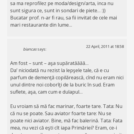
sa ma reprofilez pe moda/design/arta, inca nu
sunt sigura ce, sunt in sondari de piete… :))
Bucatar prof. n-ar fi rau, sa fii invitat de cele mai
mari restaurante din lume…
22 April, 2011 at 18:58
biancas
says:
Am fost – sunt – aşa supăratăăăă…
Da’ niciodată nu rezist la lepşele tale, că e cu
parfum de demenţă copilărească, cînd nu eram nici
unul dintre noi coborîţi de la buric în sud. Eram
suflete, aşa, cam cum e dulapul…
Eu vroiam să mă fac marinar, foarte tare. Tata: Nu
că nu se poate. Sau aviator foarte tare: Nu se
poate nici aviator. Bine, mă fac balerină. Tata: Fata
mea, nu vezi că eşti cît iapa Primăriei? Eram, ce-i