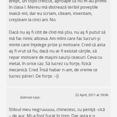
drept, un copil crescut, aproape că nu m-au primit
în clasa I. Mereu mă distrează teribil poveştile
maică-mii, dar eu scriam, citeam, inventam,
creşteam la cinci ani. No.
Dacă nu aş fi citit de cînd mă ştiu, nu aş fi putut să
mă fac nimic altceva. Am mîini care fac lucruri şi
minte care înţelege prize şi motoare. Cred că asta
aş fi vrut să fiu, dacă nu ar fi existat cărţile, să
repar motoare de maşini sau/şi ceasuri. Ceva cu
metal, în orice caz. Să lucrez cu forţe, fizică
mecanică. Cred. Însă habar n-am, de vreme ce
lucrez păreri. De forţe. :-))
22 April, 2011 at 19:06
biancas
says:
Stiloul meu negruuuuu, chinezesc, cu peniţă -cică
– de aur. Mi-a fost furat în tren. Dar asta e o