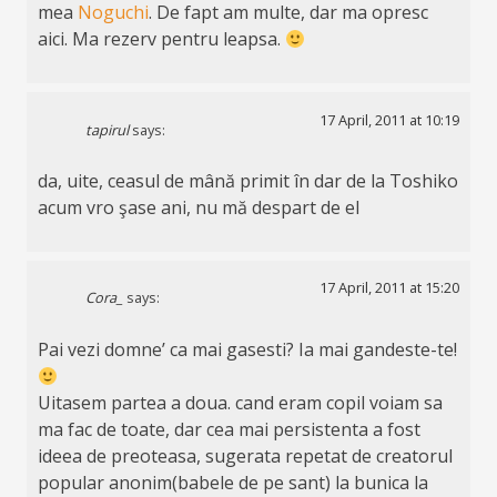
mea
Noguchi
. De fapt am multe, dar ma opresc
aici. Ma rezerv pentru leapsa.
17 April, 2011 at 10:19
tapirul
says:
da, uite, ceasul de mână primit în dar de la Toshiko
acum vro şase ani, nu mă despart de el
17 April, 2011 at 15:20
Cora_
says:
Pai vezi domne’ ca mai gasesti? Ia mai gandeste-te!
Uitasem partea a doua. cand eram copil voiam sa
ma fac de toate, dar cea mai persistenta a fost
ideea de preoteasa, sugerata repetat de creatorul
popular anonim(babele de pe sant) la bunica la