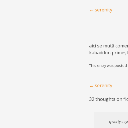
Post navigation
←
serenity
aici se mută comen
kabaddon primește 
This entry was posted
Post navigation
←
serenity
32 thoughts on “
l
qwerty
say