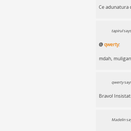
Ce adunatura d
tapirul
says
@
qwerty
:
mdah, muliganoa
qwerty
say
Bravo! Insistat
Madelin
sa