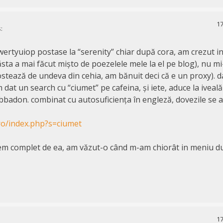
17
:
ertyuiop postase la “serenity” chiar după cora, am crezut ini
ta a mai făcut mișto de poezelele mele la el pe blog), nu mi
ostează de undeva din cehia, am bănuit deci că e un proxy). d
 dat un search cu “ciumet” pe cafeina, și iete, aduce la ivea
i abbadon. combinat cu autosuficiența în engleză, dovezile se
.ro/index.php?s=ciumet
em complet de ea, am văzut-o când m-am chiorât in meniu d
17