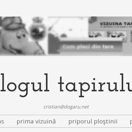
logul tapirul
cristian@dogaru.net
as
prima vizuină
priporul ploştinii