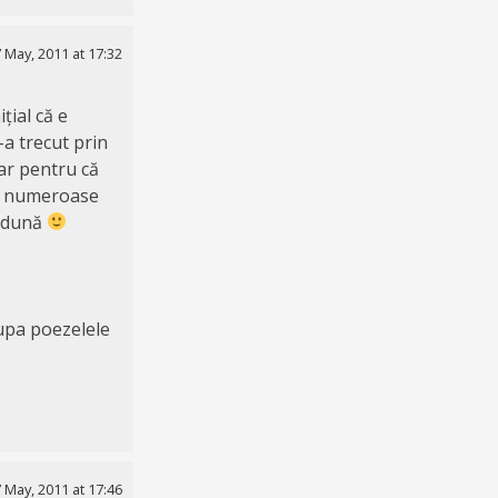
 May, 2011 at 17:32
țial că e
-a trecut prin
ar pentru că
lă numeroase
 adună
upa poezelele
 May, 2011 at 17:46