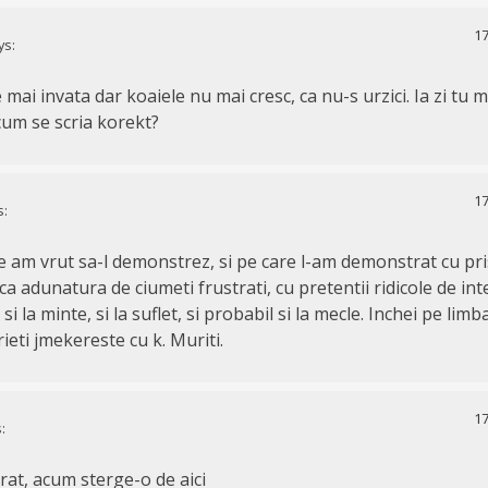
17
ys:
 mai invata dar koaiele nu mai cresc, ca nu-s urzici. Ia zi tu 
cum se scria korekt?
17
s:
e am vrut sa-l demonstrez, si pe care l-am demonstrat cu pri
ca adunatura de ciumeti frustrati, cu pretentii ridicole de intel
 si la minte, si la suflet, si probabil si la mecle. Inchei pe lim
crieti jmekereste cu k. Muriti.
17
:
rat, acum sterge-o de aici