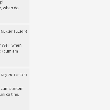
p!
e, when do
 May, 2011 at 20:46
? Well, when
ti) cum am
 May, 2011 at 03:21
asa cum suntem
ni ca tine,