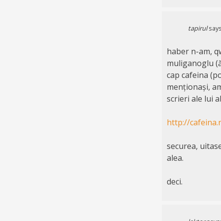
tapirul
says
haber n-am, qw
muliganoglu (ăs
cap cafeina (p
menționași, am
scrieri ale lu
http://cafeina
securea, uitas
alea.
deci.