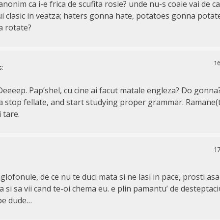
nonim ca i-e frica de scufita rosie? unde nu-s coaie vai de ca
i clasic in veatza; haters gonna hate, potatoes gonna potat
a rotate?
16
s:
eep. Pap’shel, cu cine ai facut matale engleza? Do gonna
a stop fellate, and start studying proper grammar. Ramane(
i tare.
17
nglofonule, de ce nu te duci mata si ne lasi in pace, prosti 
a si sa vii cand te-oi chema eu. e plin pamantu’ de desteptaciu
 pe dude…