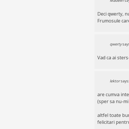
Madelin
sa
Deci qwerty, nu
Frumosule care 
qwerty
say
Vad ca ai sters
lektor
says
are cumva inte
(sper sa nu-mi 
altfel toate bu
felicitari pent