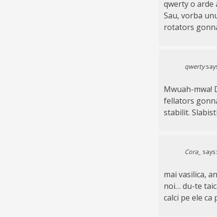
qwerty o arde a
Sau, vorba unu
rotators gonn
qwerty
say
Mwuah-mwa! Dee
fellators gonn
stabilit. Slabist
Cora_
says:
mai vasilica, a
noi… du-te taic
calci pe ele ca