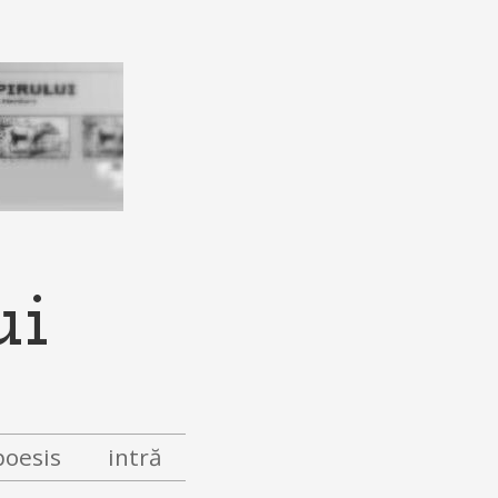
ui
poesis
intră