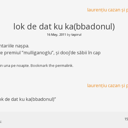
laurențiu cazan și 
lok de dat ku ka(bbadonul)
16 May, 2011
by
tapirul
tariile nașpa.
premiul “mulliganoglu”, și dooj’de săbii în cap
 in
una pe noapte
. Bookmark the
permalink
.
laurențiu cazan și 
ok de dat ku ka(bbadonul)
”
15
s: