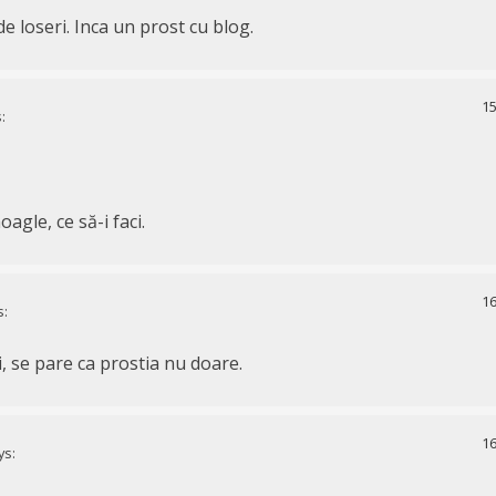
e loseri. Inca un prost cu blog.
15
:
gle, ce să-i faci.
16
s:
i, se pare ca prostia nu doare.
16
ys: