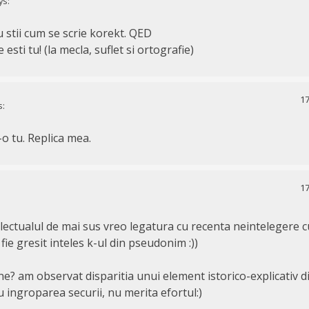
ys:
 stii cum se scrie korekt. QED
esti tu! (la mecla, suflet si ortografie)
17
s:
-o tu. Replica mea.
17
:
lectualul de mai sus vreo legatura cu recenta neintelegere c
fie gresit inteles k-ul din pseudonim :))
ne? am observat disparitia unui element istorico-explicativ d
ru ingroparea securii, nu merita efortul:)