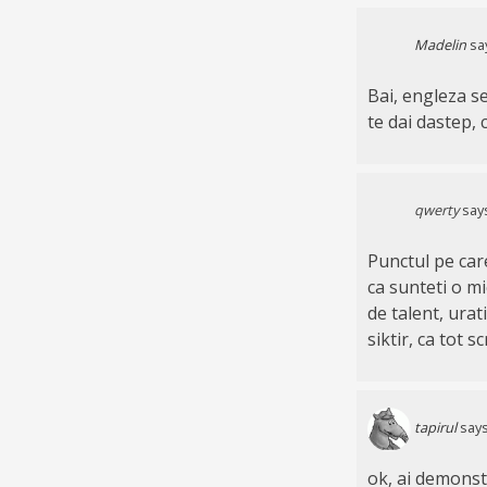
Madelin
sa
Bai, engleza se
te dai dastep, 
qwerty
say
Punctul pe car
ca sunteti o mi
de talent, urati
siktir, ca tot s
tapirul
says
ok, ai demonst