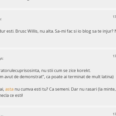
17
s:
ur esti. Brusc Willis, nu alta. Sa-mi fac si io blog sa te injur?
17
ys:
atorulecuprisosinta, nu stii cum se zice korekt.
am avut de demonstrat”, ca poate ai terminat de mult latina)
ai,
asta
nu cumva esti tu? Ca semeni. Dar nu rasari (la minte, t
cla ce esti!
17