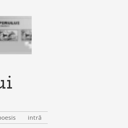
ui
poesis
intră