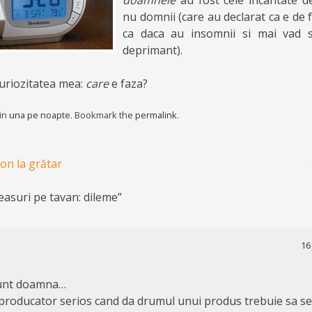
doamnele
au fost cele incantate d
nu domnii (care au declarat ca e de 
ca daca au insomnii si mai vad s
deprimant).
curiozitatea mea:
care
e faza?
 in
una pe noapte
. Bookmark the
permalink
.
on la grătar
easuri pe tavan: dileme
”
16
sunt doamna…
e producator serios cand da drumul unui produs trebuie sa s