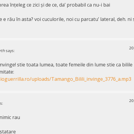
prea înțeleg ce zici și de ce, da’ probabil ca nu-i bai
e e rău în asta? voi cuculorile, noi cu parcatu’ lateral, deh. ni
20
rth
says:
 invinge! stie toata lumea, toate femeile din lume stie ca bilile
itate:
ioguerrilla.ro/uploads/Tamango_Bilili_invinge_3776_a.mp3
20
s:
 nimic rau
statare