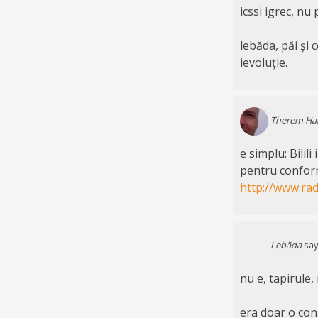
icssi igrec, nu 
lebăda, păi și c
ievoluție.
Therem Ha
e simplu: Bilili
pentru conform
http://www.rad
Lebăda
say
nu e, tapirule,
era doar o con