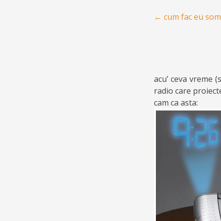
Post navigation
←
cum fac eu som
acu’ ceva vreme (s
radio care proiec
cam ca asta: