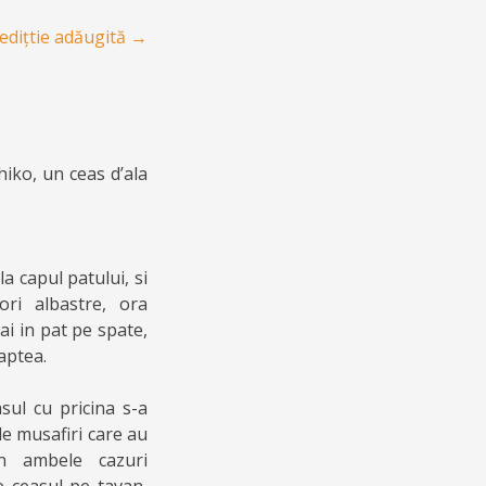
edițtie adăugită
→
hiko, un ceas d’ala
la capul patului, si
ri albastre, ora
ai in pat pe spate,
oaptea.
sul cu pricina s-a
e musafiri care au
in ambele cazuri