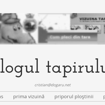
logul tapirul
cristian@dogaru.net
as
prima vizuină
priporul ploştinii