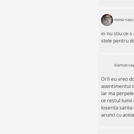
mosu
says:
io nu stiu ce-
stele pentru 
biancas
say
Oi fi eu vreo d
asentimentul do
iar ma perpeles
ce restul lumii
loserita sarita
arunci cu acela 