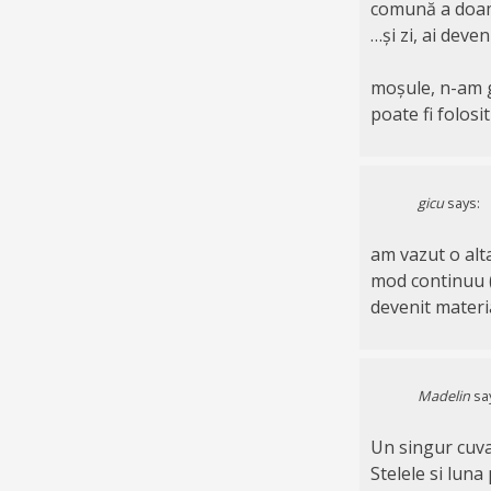
comună a doamn
…și zi, ai deve
moșule, n-am gă
poate fi folosi
gicu
says:
am vazut o alta
mod continuu (
devenit materia
Madelin
sa
Un singur cuva
Stelele si luna