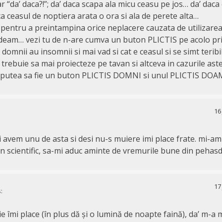
ar “da’ daca?!”; da’ daca scapa ala micu ceasu pe jos… da’ dac
a ceasul de noptiera arata o ora si ala de perete alta…
pentru a preintampina orice neplacere cauzata de utilizare
eam… vezi tu de n-are cumva un buton PLICTIS pe acolo pri
e domnii au insomnii si mai vad si cat e ceasul si se simt teribi
trebuie sa mai proiecteze pe tavan si altceva in cazurile ast
 putea sa fie un buton PLICTIS DOMNI si unul PLICTIS DO
16
i avem unu de asta si desi nu-s muiere imi place frate. mi-am
n scientific, sa-mi aduc aminte de vremurile bune din pehasd
17
:
mie îmi place (în plus dă și o lumină de noapte faină), da’ m-a 