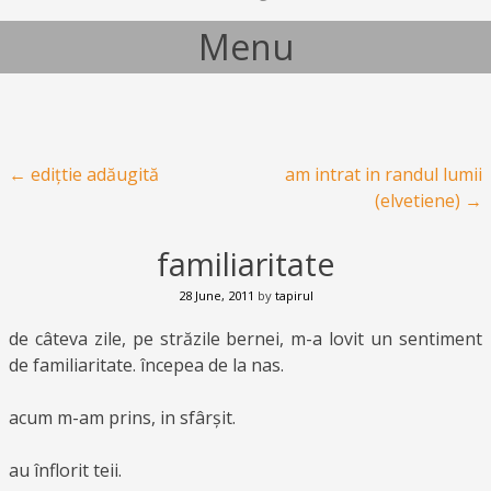
Menu
Skip to content
Post navigation
←
edițtie adăugită
am intrat in randul lumii
(elvetiene)
→
familiaritate
28 June, 2011
by
tapirul
de câteva zile, pe străzile bernei, m-a lovit un sentiment
de familiaritate. începea de la nas.
acum m-am prins, in sfârșit.
au înflorit teii.