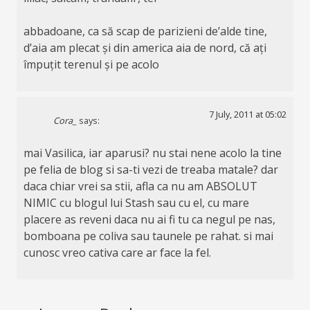
abbadoane, ca să scap de parizieni de’alde tine,
d’aia am plecat și din america aia de nord, că ați
împuțit terenul și pe acolo
7 July, 2011 at 05:02
Cora_
says:
mai Vasilica, iar aparusi? nu stai nene acolo la tine
pe felia de blog si sa-ti vezi de treaba matale? dar
daca chiar vrei sa stii, afla ca nu am ABSOLUT
NIMIC cu blogul lui Stash sau cu el, cu mare
placere as reveni daca nu ai fi tu ca negul pe nas,
bomboana pe coliva sau taunele pe rahat. si mai
cunosc vreo cativa care ar face la fel.