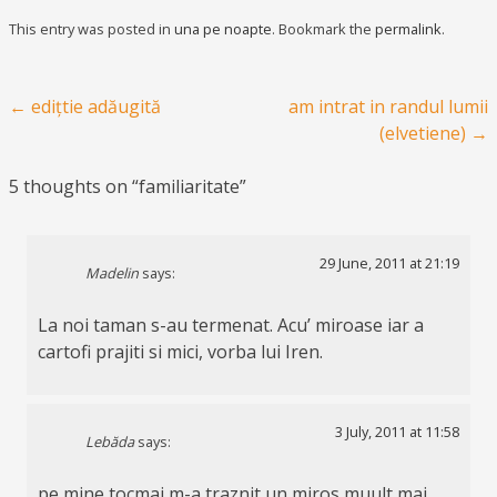
This entry was posted in
una pe noapte
. Bookmark the
permalink
.
Post navigation
←
edițtie adăugită
am intrat in randul lumii
(elvetiene)
→
5 thoughts on “
familiaritate
”
29 June, 2011 at 21:19
Madelin
says:
La noi taman s-au termenat. Acu’ miroase iar a
cartofi prajiti si mici, vorba lui Iren.
3 July, 2011 at 11:58
Lebăda
says:
pe mine tocmai m-a traznit un miros muult mai