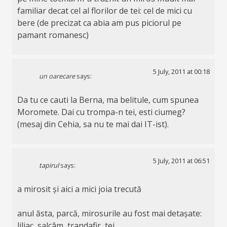
familiar decat cel al florilor de tei: cel de mici cu
bere (de precizat ca abia am pus piciorul pe
pamant romanesc)
5 July, 2011 at 00:18
un oarecare
says:
Da tu ce cauti la Berna, ma belitule, cum spunea
Moromete. Dai cu trompa-n tei, esti ciumeg?
(mesaj din Cehia, sa nu te mai dai IT-ist).
5 July, 2011 at 06:51
tapirul
says:
a mirosit și aici a mici joia trecută
anul ăsta, parcă, mirosurile au fost mai detașate:
liliac, salcâm, trandafir, tei