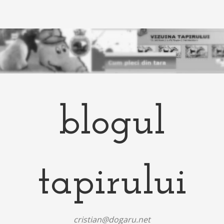
blogul
tapirului
cristian@dogaru.net