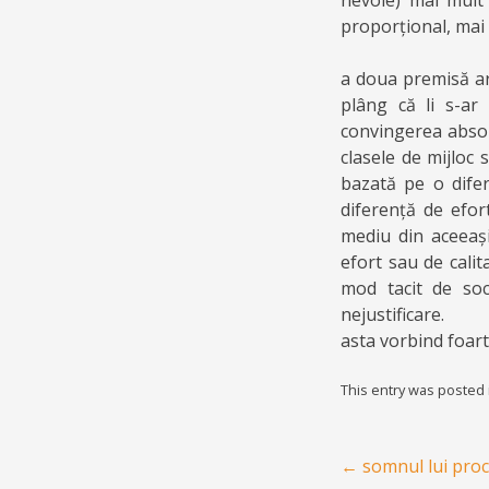
nevoie) mai mult 
proporțional, mai
a doua premisă are
plâng că li s-ar
convingerea absolu
clasele de mijloc 
bazată pe o difer
diferență de efor
mediu din aceeași
efort sau de cali
mod tacit de soc
nejustificare.
asta vorbind foart
This entry was posted
Post navigation
←
somnul lui proc