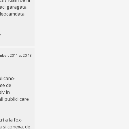
faci garagata
. deocamdata
e
ber, 2011 at 20:13
blicano-
eme de
iv în
i publici care
i a la fox-
a si conexa, de