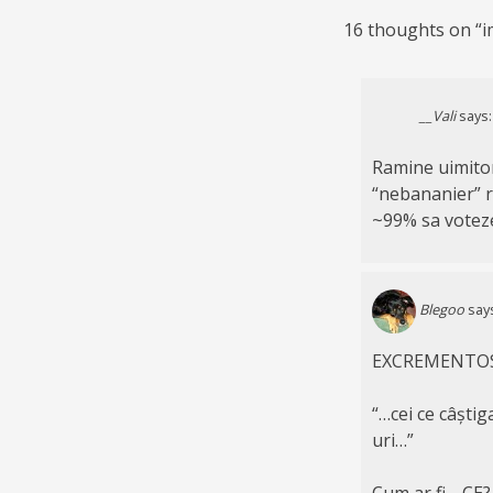
16 thoughts on “
i
__Vali
says:
Ramine uimitor
“nebananier” re
~99% sa voteze
Blegoo
say
EXCREMENTOS!
“…cei ce câștig
uri…”
Cum ar fi… CE?