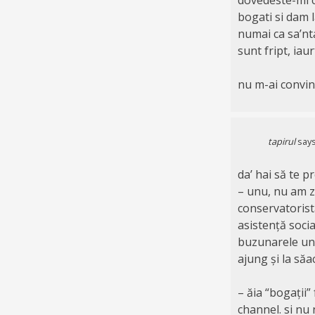
bogati si dam l
numai ca sa’nta
sunt fript, iaur
nu m-ai convins 
tapirul
says
da’ hai să te 
– unu, nu am zi
conservatoristă
asistență socia
buzunarele uno
ajung și la săaci
– ăia “bogații”
channel. si nu 