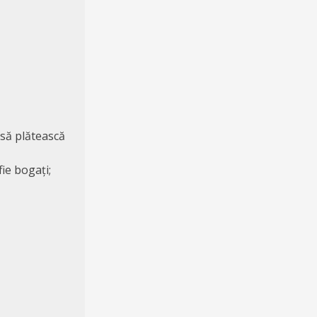
 să plătească
ie bogați;