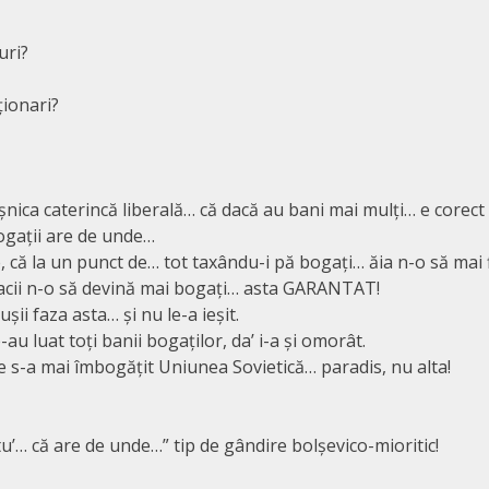
uri?
ționari?
șnica caterincă liberală… că dacă au bani mai mulți… e corect
ogații are de unde…
, că la un punct de… tot taxându-i pă bogați… ăia n-o să mai f
racii n-o să devină mai bogați… asta GARANTAT!
ușii faza asta… și nu le-a ieșit.
au luat toți banii bogaților, da’ i-a și omorât.
-a mai îmbogățit Uniunea Sovietică… paradis, nu alta!
u’… că are de unde…” tip de gândire bolșevico-mioritic!