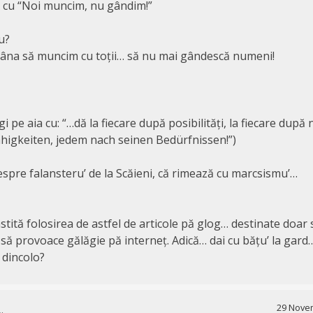
ix cu “Noi muncim, nu gândim!”
u?
âna să muncim cu toții… să nu mai gândescă numeni!
gi pe aia cu: “…dă la fiecare după posibilități, la fiecare după 
higkeiten, jedem nach seinen Bedürfnissen!”)
espre falansteru’ de la Scăieni, că rimează cu marcsismu’…
tită folosirea de astfel de articole pă glog… destinate doar 
să provoace gălăgie pă interneț. Adică… dai cu bățu’ la gard…
e dincolo?
29 Novem