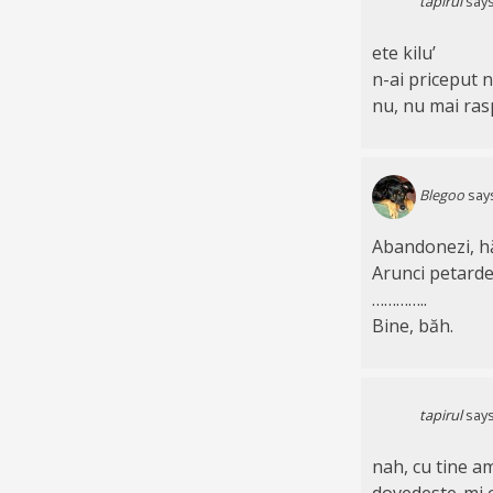
tapirul
says
ete kilu’
n-ai priceput n
nu, nu mai ras
Blegoo
say
Abandonezi, h
Arunci petarde 
…………..
Bine, băh.
tapirul
says
nah, cu tine a
dovedeste-mi ca