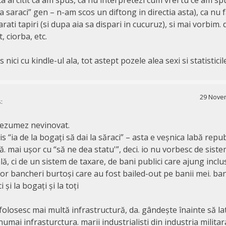
a saraci” gen – n-am scos un diftong in directia asta), ca nu 
rati tapiri (si dupa aia sa dispari in cucuruz), si mai vorbim
t, ciorba, etc.
nici cu kindle-ul ala, tot astept pozele alea sexi si statisticil
29 Novem
:
prezumez nevinovat.
s “ia de la bogați să dai la săraci” – asta e veșnica labă repu
. mai ușor cu “să ne dea statu'”, deci. io nu vorbesc de sist
lă, ci de un sistem de taxare, de bani publici care ajung inclus
r bancheri burtoși care au fost bailed-out pe banii mei. bani
 și la bogați și la toți
 folosesc mai multă infrastructură, da. gândește înainte să latr
numai infrasturctura. marii industrialisti din industria militar