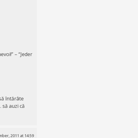
nevoi!” – “Jeder
să întărâte
 să auzi că
ber, 2011 at 14:59