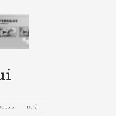
ui
poesis
intră