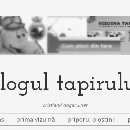
logul tapirul
cristian@dogaru.net
as
prima vizuină
priporul ploştinii