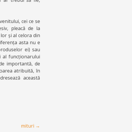
 ar trebui să fie,
enitului, cei ce se
siv, pleacă de la
or și al celora din
diferența asta nu e
roduselor ei) sau
 al funcționarului
 de importantă, de
area atribuită, în
adresează această
mituri
→