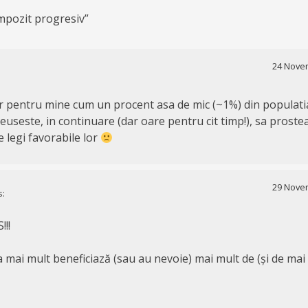
mpozit progresiv
”
24 Novem
 pentru mine cum un procent asa de mic (~1%) din populatia
useste, in continuare (dar oare pentru cit timp!), sa proste
 legi favorabile lor
29 Novem
s:
!!
a mai mult beneficiază (sau au nevoie) mai mult de (și de mai