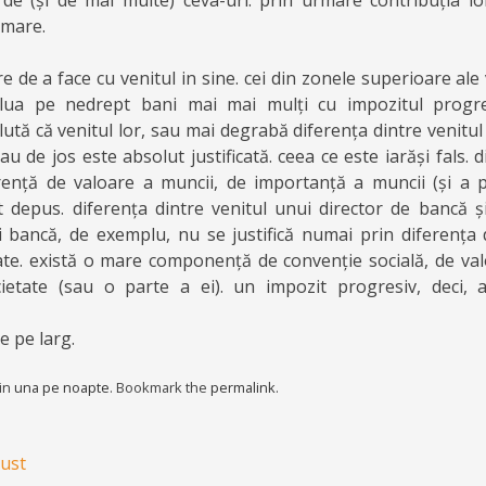
de (și de mai multe) ceva-uri. prin urmare contribuția lor
 mare.
 de a face cu venitul in sine. cei din zonele superioare ale v
 lua pe nedrept bani mai mai mulți cu impozitul progre
tă că venitul lor, sau mai degrabă diferența dintre venitul l
sau de jos este absolut justificată. ceea ce este iarăși fals. 
ență de valoare a muncii, de importanță a muncii (și a p
t depus. diferența dintre venitul unui director de bancă și
 bancă, de exemplu, nu se justifică numai prin diferența
tate. există o mare componență de convenție socială, de valo
ietate (sau o parte a ei). un impozit progresiv, deci, 
e pe larg.
 in
una pe noapte
. Bookmark the
permalink
.
ust