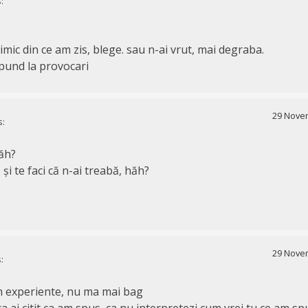
:
imic din ce am zis, blege. sau n-ai vrut, mai degraba.
pund la provocari
29 Novem
s:
ăh?
și te faci că n-ai treabă, hăh?
29 Novem
:
m experiente, nu ma mai bag
 ai citit ca am spus, ca nu interpretezi cum vrei tu ce am sp