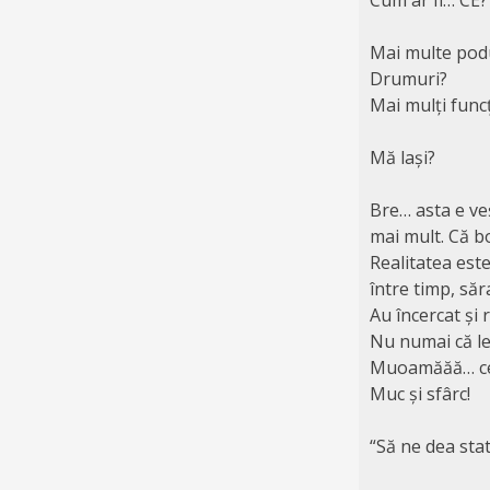
Mai multe pod
Drumuri?
Mai mulți func
Mă lași?
Bre… asta e ve
mai mult. Că b
Realitatea este
între timp, să
Au încercat și r
Nu numai că le-
Muoamăăă… ce s
Muc și sfârc!
“Să ne dea stat