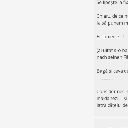
Se lipește la f
Chiar… de ce n
Ia să punem m
Ei comedie… !
(ai uitat s-o ba
nach seinen Fä
Bagă și ceva d
……………………
Consider necins
maidanezii… și 
latră cățelu’ d