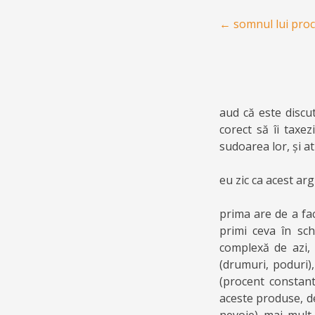
Post navigation
←
somnul lui proc
aud că este discu
corect să îi taxe
sudoarea lor, și a
eu zic ca acest a
prima are de a fac
primi ceva în sch
complexă de azi, 
(drumuri, poduri),
(procent constant
aceste produse, de