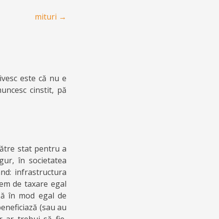
mituri
→
ivesc este că nu e
uncesc cinstit, pă
către stat pentru a
gur, în societatea
nd: infrastructura
stem de taxare egal
ază în mod egal de
beneficiază (sau au