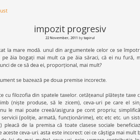
ust
impozit progresiv
22 November, 2011
by
tapirul
tat la mare modă. unul din argumentele celor ce se împotr
zi pe ăia bogați mai mult ca pe ăia săraci, că ei nu fură, m
tunci de ce să dea ei, proporțional, mai mult?
rgument se bazează pe doua premise incorecte.
e cu filozofia din spatele taxelor. cetățeanul plătește taxe 
imb (niște produse, să le zicem), ceva-uri pe care el sin
nu le mai poate creeă/asigura pe cont propriu; simplificâ
 servicii (poliție, armată, funcționărime), etc etc etc. un si
) pleacă de la premisa că toate clasese sociale benefici
 aceste ceva-uri. asta este incorect: cei ce câștiga mai mult 