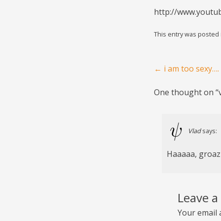
http://www.youtub
This entry was posted
Post navigation
←
i am too sexy….
One thought on “
Vlad
says:
Haaaaa, groazn
Leave a
Your email 