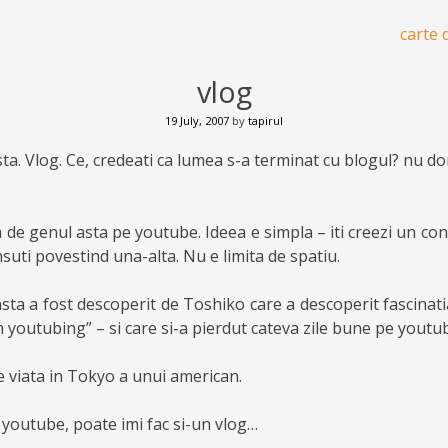
carte 
vlog
19 July, 2007
by
tapirul
ista. Vlog. Ce, credeati ca lumea s-a terminat cu blogul? nu do
 de genul asta pe youtube. Ideea e simpla – iti creezi un con
nsuti povestind una-alta. Nu e limita de spatiu.
asta a fost descoperit de Toshiko care a descoperit fascinat
m youtubing” – si care si-a pierdut cateva zile bune pe youtu
e viata in Tokyo a unui american.
a youtube, poate imi fac si-un vlog…