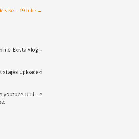
de vise – 19 Iulie
→
m’ne. Exista Vlog –
t si apoi uploadezi
ia youtube-ului – e
be.