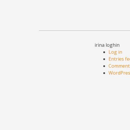
irina loghin
Log in
Entries f
Comments
WordPres