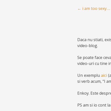
Post navigation
←
i am too sexy….
Daca nu stiati, ex
video-blog.
Se poate face ceva
video-uri cu tine i
Un exemplu
aici
(
si verb acum, “I a
Enkoy. Este despr
PS am si io cont l