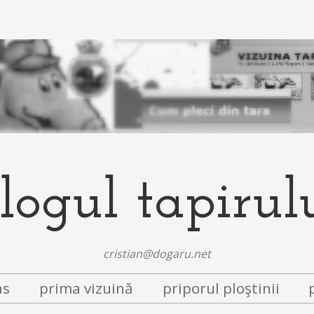
logul tapirul
cristian@dogaru.net
as
prima vizuină
priporul ploştinii