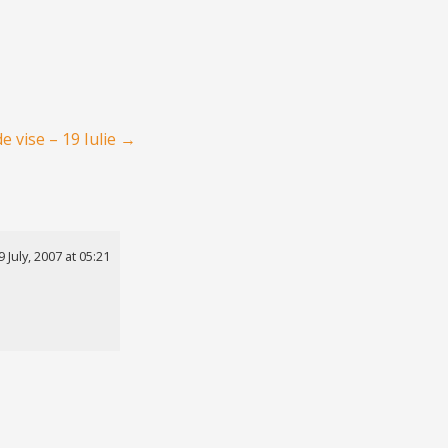
de vise – 19 Iulie
→
9 July, 2007 at 05:21