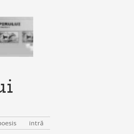
ui
poesis
intră