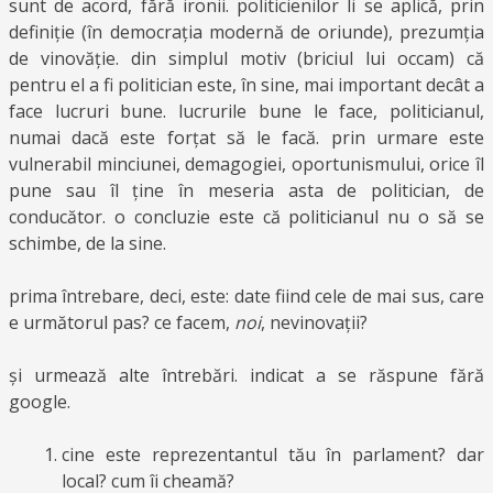
sunt de acord, fără ironii. politicienilor li se aplică, prin
definiție (în democrația modernă de oriunde), prezumția
de vinovăție. din simplul motiv (briciul lui occam) că
pentru el a fi politician este, în sine, mai important decât a
face lucruri bune. lucrurile bune le face, politicianul,
numai dacă este forțat să le facă. prin urmare este
vulnerabil minciunei, demagogiei, oportunismului, orice îl
pune sau îl ține în meseria asta de politician, de
conducător. o concluzie este că politicianul nu o să se
schimbe, de la sine.
prima întrebare, deci, este: date fiind cele de mai sus, care
e următorul pas? ce facem,
noi
, nevinovații?
și urmează alte întrebări. indicat a se răspune fără
google.
cine este reprezentantul tău în parlament? dar
local? cum îi cheamă?