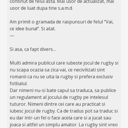
continut de felul asta. Mai usor de actualizat, mai
usor de luat dupa tine s.a.m.d.
Am primit o gramada de raspunsuri de felul “Vai,
ce idee buna!”. Si atat.
—
Si asa, ca fapt divers…
Multi admira publicul care iubeste jocul de rugby si
nu scapa ocazia sa zica vai, ce necivilizati sint
romanii ca nu se uita la rugby si prefera exclusiv
fotbalul.
Dar nimeni nu-si bate capul sa traduca, sa publice
un regulament al jocului de rugby pe intelesul
tuturor. Nimeni dintre cei care au practicat si
iubesc jocul de rugby. Ca de tradus pot sa traduc si
eu dar intr-un fel o face acela care si a jucat sau
joaca si altfel un simplu amator. La rugby sint vreo