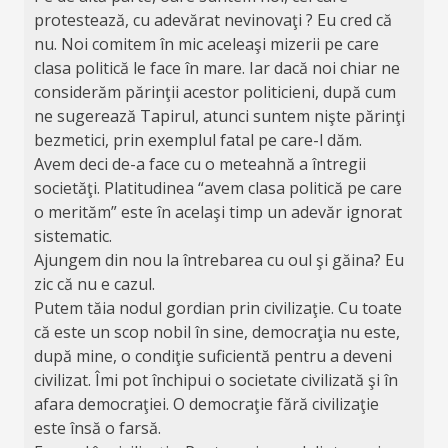
protestează, cu adevărat nevinovaţi ? Eu cred că
nu. Noi comitem în mic aceleaşi mizerii pe care
clasa politică le face în mare. Iar dacă noi chiar ne
considerăm părinţii acestor politicieni, după cum
ne sugerează Tapirul, atunci suntem nişte părinţi
bezmetici, prin exemplul fatal pe care-l dăm.
Avem deci de-a face cu o meteahnă a întregii
societăţi. Platitudinea “avem clasa politică pe care
o merităm” este în acelaşi timp un adevăr ignorat
sistematic.
Ajungem din nou la întrebarea cu oul şi găina? Eu
zic că nu e cazul.
Putem tăia nodul gordian prin civilizaţie. Cu toate
că este un scop nobil în sine, democraţia nu este,
după mine, o condiţie suficientă pentru a deveni
civilizat. Îmi pot închipui o societate civilizată şi în
afara democraţiei. O democraţie fără civilizaţie
este însă o farsă.