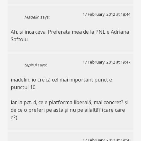
17 February, 2012 at 18:44
Madelin
says:
Ah, si inca ceva. Preferata mea de la PNL e Adriana
Saftoiu.
17 February, 2012 at 19:47
tapirul
says:
madelin, io cre’că cel mai important punct e
punctul 10.
iar la pct. 4, ce e platforma liberală, mai concret? și
de ce o preferi pe asta și nu pe ailaltă? (care care
e?)
17 February, 2012 at 19:50