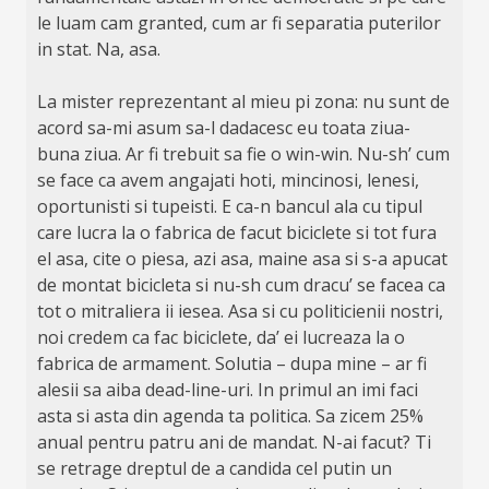
le luam cam granted, cum ar fi separatia puterilor
in stat. Na, asa.
La mister reprezentant al mieu pi zona: nu sunt de
acord sa-mi asum sa-l dadacesc eu toata ziua-
buna ziua. Ar fi trebuit sa fie o win-win. Nu-sh’ cum
se face ca avem angajati hoti, mincinosi, lenesi,
oportunisti si tupeisti. E ca-n bancul ala cu tipul
care lucra la o fabrica de facut biciclete si tot fura
el asa, cite o piesa, azi asa, maine asa si s-a apucat
de montat bicicleta si nu-sh cum dracu’ se facea ca
tot o mitraliera ii iesea. Asa si cu politicienii nostri,
noi credem ca fac biciclete, da’ ei lucreaza la o
fabrica de armament. Solutia – dupa mine – ar fi
alesii sa aiba dead-line-uri. In primul an imi faci
asta si asta din agenda ta politica. Sa zicem 25%
anual pentru patru ani de mandat. N-ai facut? Ti
se retrage dreptul de a candida cel putin un