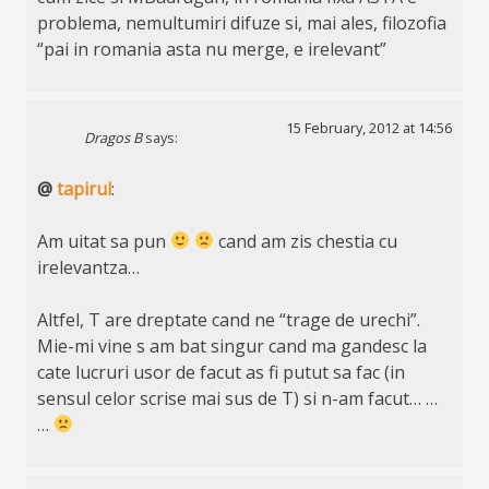
problema, nemultumiri difuze si, mai ales, filozofia
“pai in romania asta nu merge, e irelevant”
15 February, 2012 at 14:56
Dragos B
says:
@
tapirul
:
Am uitat sa pun
cand am zis chestia cu
irelevantza…
Altfel, T are dreptate cand ne “trage de urechi”.
Mie-mi vine s am bat singur cand ma gandesc la
cate lucruri usor de facut as fi putut sa fac (in
sensul celor scrise mai sus de T) si n-am facut… …
…