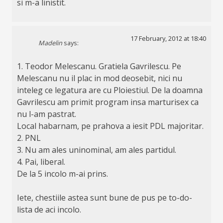
si m-a linistit.
17 February, 2012 at 18:40
Madelin
says:
1. Teodor Melescanu. Gratiela Gavrilescu. Pe
Melescanu nu il plac in mod deosebit, nici nu
inteleg ce legatura are cu Ploiestiul. De la doamna
Gavrilescu am primit program insa marturisex ca
nu l-am pastrat.
Local habarnam, pe prahova a iesit PDL majoritar.
2. PNL
3. Nu am ales uninominal, am ales partidul.
4. Pai, liberal.
De la 5 incolo m-ai prins.
Iete, chestiile astea sunt bune de pus pe to-do-
lista de aci incolo.