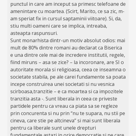
punctul in care am inceput sa primesc telefoane de
amenintare cu moartea. (Scirt, Marito, ce sa zic, m-
am speriat fix in cursul saptaminii viitoare). Si, da,
stiu multi oameni care se implica, intreaba,
asteapta raspunsuri.
Sunt monarhista dintr-un motiv absolut odios: mai
mult de 80% dintre romani au declarat ca Biserica
e una dintre cele mai de incredere institutii, regele,
fiind miruns – asa se zice? – la incoronare, are SI o
autoritate morala si religioasa, ceea ce inseamna o
societate stabila, pe ale carei fundamente sa poata
incepe construirea unei societati si nu vesnica
scirboasa,tranzitie – e ca moartea si ca impozitele
tranzitia asta -. Sunt liberala in ceea ce priveste
partidele pentru ca vreau ca piata sa se regleze
prin concurenta si nu prin “nu te supara, nu stii pe
cineva, care stie pe altcineva” si mai sunt liberala
pentru ca liberale sunt unele drepturi
fundamentale astazi in orice democratie si pe care