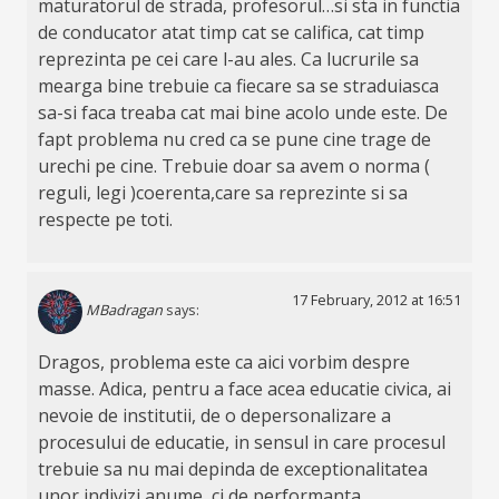
maturatorul de strada, profesorul…si sta in functia
de conducator atat timp cat se califica, cat timp
reprezinta pe cei care l-au ales. Ca lucrurile sa
mearga bine trebuie ca fiecare sa se straduiasca
sa-si faca treaba cat mai bine acolo unde este. De
fapt problema nu cred ca se pune cine trage de
urechi pe cine. Trebuie doar sa avem o norma (
reguli, legi )coerenta,care sa reprezinte si sa
respecte pe toti.
17 February, 2012 at 16:51
MBadragan
says:
Dragos, problema este ca aici vorbim despre
masse. Adica, pentru a face acea educatie civica, ai
nevoie de institutii, de o depersonalizare a
procesului de educatie, in sensul in care procesul
trebuie sa nu mai depinda de exceptionalitatea
unor indivizi anume, ci de performanta