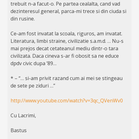
trebuit n-a facut-o. Pe partea cealalta, cand vad
dezinteresul general, parca-mi trece si din ciuda si
din rusine.
Ce-am fost invatat la scoala, riguros, am invatat.
Literatura, limbi straine, civilizatie s.a.m.d. … Nu-s
mai prejos decat cetateanul mediu dintr-o tara
civilizata. Daca cineva s-ar fi obosit sa ne educe
dpdv civic dupa ’89…
* – “… si-am privit razand cum ai mei se stingeau
de sete pe ziduri …”
http://www.youtube.com/watch?v=3qc_QVenWv0
Cu Lacrimi,
Bastus