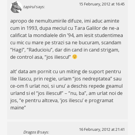
15 February, 2012 at 16:45
tapirul
says:
apropo de nemultumirile difuze, imi aduc aminte
cum in 1993, dupa meciul cu Tara Galilor de ne-a
calificat la mondialele din ’94, am iesit studentimea
cu mic cu mare pe strazi sa ne bucuram, scandam
“Hagi”, “Raducioiu”, dar din cand in cand strigam,
de control asa, “jos iliescu!”
alt’ data am pornit cu un miting de suport pentru
Ilie Ilascu, prin regie, urlam “jos nedreptatea” sau
ce-om fi urlat noi, si unu’ a deschis repede geamul
urland si el “jos iliescu!!” – “nu, ba”, am urlat noi de
jos, “e pentru altceva, ‘jos iliescu’ e programat
maine”
16 February, 2012 at 21:41
Dragos B
says: