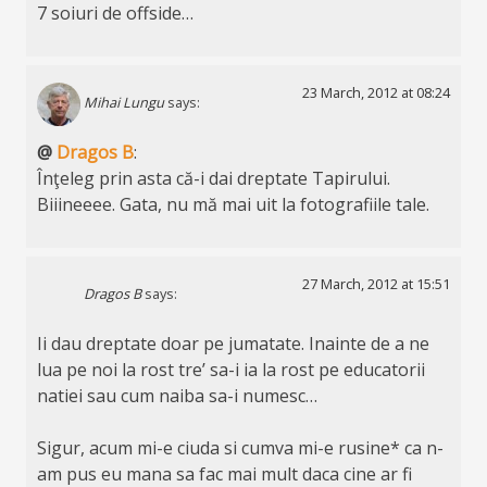
7 soiuri de offside…
23 March, 2012 at 08:24
Mihai Lungu
says:
@
Dragos B
:
Înţeleg prin asta că-i dai dreptate Tapirului.
Biiineeee. Gata, nu mă mai uit la fotografiile tale.
27 March, 2012 at 15:51
Dragos B
says:
Ii dau dreptate doar pe jumatate. Inainte de a ne
lua pe noi la rost tre’ sa-i ia la rost pe educatorii
natiei sau cum naiba sa-i numesc…
Sigur, acum mi-e ciuda si cumva mi-e rusine* ca n-
am pus eu mana sa fac mai mult daca cine ar fi