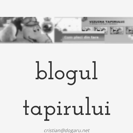
blogul
tapirului
cristian@dogaru.net