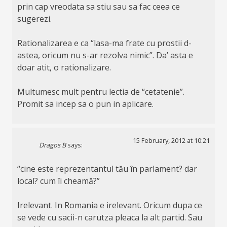
prin cap vreodata sa stiu sau sa fac ceea ce
sugerezi.
Rationalizarea e ca “lasa-ma frate cu prostii d-
astea, oricum nu s-ar rezolva nimic”. Da’ asta e
doar atit, o rationalizare.
Multumesc mult pentru lectia de “cetatenie”.
Promit sa incep sa o pun in aplicare.
15 February, 2012 at 10:21
Dragos B
says:
“cine este reprezentantul tău în parlament? dar
local? cum îi cheamă?”
Irelevant. In Romania e irelevant. Oricum dupa ce
se vede cu sacii-n carutza pleaca la alt partid. Sau