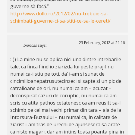
guverne să facă.”
http://www.dollo.ro/2012/02/nu-trebuie-sa-
schimbati-guverne-ci-sa-stiti-ce-sa-le-cereti/
23 February, 2012 at 21:16
biancas
says:
:-)) La mine nu se aplica nici una dintre intrebarile
tale, ca finca fiind io ziarizda lui peste prajit nu
numai ca-i stiu pe toti, da’ i-am si sunat de
cincimilioanepatrusutecinzeci si sapte si un pic de
catralioane de ori, nu numai ca am – acuzat –
deconspirat cazuri de coruptie, nu numai ca am
scris cu atita pathos cetatenesc ca am reusitt sa-l
schimb pe cel mai vechi primar din tara – ala de la
Intorsura-Buzaului – nu numai ca, in calitate de
ziarist i-am tras de urechi de ajunsesera sa arate
ca niste magari, dar am intins toata poanta pina in