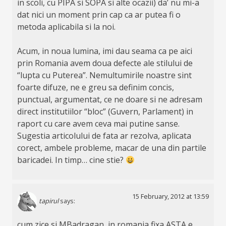
in scoli, cu PIPA si SOPA si alte ocazii) da’ nu mi-a
dat nici un moment prin cap ca ar putea fi o
metoda aplicabila si la noi.
Acum, in noua lumina, imi dau seama ca pe aici
prin Romania avem doua defecte ale stilului de
“lupta cu Puterea”. Nemultumirile noastre sint
foarte difuze, ne e greu sa definim concis,
punctual, argumentat, ce ne doare si ne adresam
direct institutiilor “bloc” (Guvern, Parlament) in
raport cu care avem ceva mai putine sanse.
Sugestia articolului de fata ar rezolva, aplicata
corect, ambele probleme, macar de una din partile
baricadei. In timp… cine stie?
15 February, 2012 at 13:59
tapirul
says:
cum zice si MBadragan, in romania fixa ASTA e