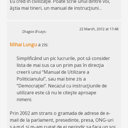
Eu cred în civilizaţie. Poate scrie unul dintre voi,
ăştia mai tineri, un manual de instrucţiuni…
22 March, 2012 at 17:48
Dragos B
says:
Mihai Lungu
a zis:
Simplificând un pic lucrurile, pot să consider
lista de mai sus ca un prim pas în direcţia
creerii unui “Manual de Utilizare a
Politicianului”, sau mai bine zis a
“Democraţiei”. Necazul cu instrucţiunile de
utilizare este că nu le citeşte aproape
nimeni.
Prin 2002 am strans o gramada de adrese de e-
mail de la parlament, presedinte, presa, ONG-uri
s.a.m.d. si m-am rugat de ei periodic sa faca un soi