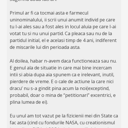
Primul ar fi ca tocmai asta e farmecul
uninominalului, ii scrii unui anumit individ pe care
tu l-ai ales sau a fost ales in locul aluia pe care l-ai
votat tu si nu unui partid. Ca pleaca sau nu de la
partidul initial, el e acelasi timp de 4 ani, indiferent
de miscarile lui din perioada asta.
Al doilea, habar n-avem daca functioneaza sau nu.
E genul ala de situatie in care mai bine incercam
intii si abia dupa aia spunem ca e irelevant, inutil,
pierdere de vreme. E o cale de actiune la care nici
dracu’ nu s-a gindit pina acum la noi(exceptind,
probabil, doar o mina de “petitionari” excentrici, e
plina lumea de ei).
Eu unul am tot vazut pe la fizicienii mei din State ca
fac asta (cind cu fondurile NASA, cu creationismul