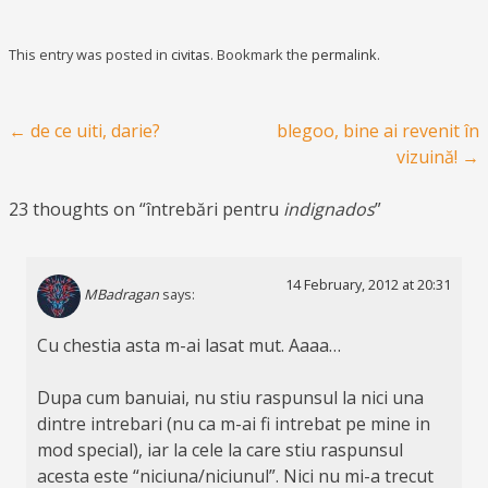
This entry was posted in
civitas
. Bookmark the
permalink
.
Post navigation
←
de ce uiti, darie?
blegoo, bine ai revenit în
vizuină!
→
23 thoughts on “
întrebări pentru
indignados
”
14 February, 2012 at 20:31
MBadragan
says:
Cu chestia asta m-ai lasat mut. Aaaa…
Dupa cum banuiai, nu stiu raspunsul la nici una
dintre intrebari (nu ca m-ai fi intrebat pe mine in
mod special), iar la cele la care stiu raspunsul
acesta este “niciuna/niciunul”. Nici nu mi-a trecut