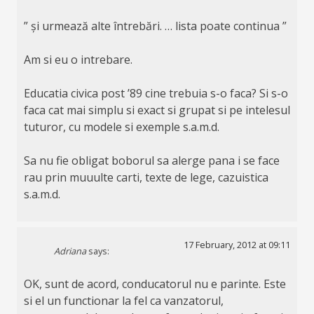
” și urmează alte întrebări. … lista poate continua ”
Am si eu o intrebare.
Educatia civica post ’89 cine trebuia s-o faca? Si s-o
faca cat mai simplu si exact si grupat si pe intelesul
tuturor, cu modele si exemple s.a.m.d.
Sa nu fie obligat boborul sa alerge pana i se face
rau prin muuulte carti, texte de lege, cazuistica
s.a.m.d.
17 February, 2012 at 09:11
Adriana
says:
OK, sunt de acord, conducatorul nu e parinte. Este
si el un functionar la fel ca vanzatorul,