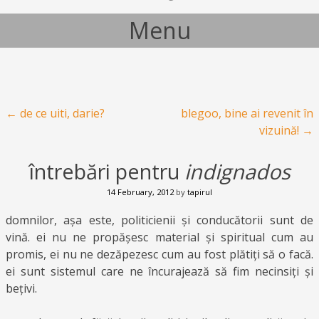
Menu
Skip to content
Post navigation
←
de ce uiti, darie?
blegoo, bine ai revenit în
vizuină!
→
întrebări pentru
indignados
14 February, 2012
by
tapirul
domnilor, așa este, politicienii și conducătorii sunt de
vină. ei nu ne propășesc material și spiritual cum au
promis, ei nu ne dezăpezesc cum au fost plătiți să o facă.
ei sunt sistemul care ne încurajează să fim necinsiți și
bețivi.