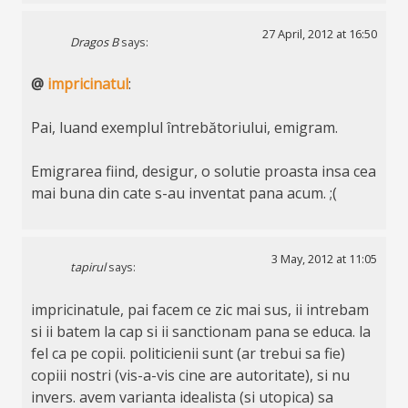
27 April, 2012 at 16:50
Dragos B
says:
@
impricinatul
:
Pai, luand exemplul întrebătoriului, emigram.
Emigrarea fiind, desigur, o solutie proasta insa cea
mai buna din cate s-au inventat pana acum. ;(
3 May, 2012 at 11:05
tapirul
says:
impricinatule, pai facem ce zic mai sus, ii intrebam
si ii batem la cap si ii sanctionam pana se educa. la
fel ca pe copii. politicienii sunt (ar trebui sa fie)
copiii nostri (vis-a-vis cine are autoritate), si nu
invers. avem varianta idealista (si utopica) sa