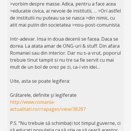
>vorbim despre masse. Adica, pentru a face acea
>educatie civica, ai nevoie de institutii, … >Ori astfel
de institutii nu puteau sa se nasca >din nimic, cu
atit mai putin din societatea >nou-post-comunista.
Intr-adevar. Insa in doua decenii se facea. Daca se
dorea. La atata amar de ONG-uri & stuff. Din afara
Romaniei sau din interior. Dar nu s-a vrut, poporul
trebuie tinut tampit si nu tre sa fie servit cu mai
mult de un bol de orez pe zi, ca-i vin idei…
Uite, asta se poate legifera:
Grătarele, definite şi legiferate
http://www.romania-
actualitati.ro/rrapages/view/38287
P.S. “Nu trebuie să schimbați tot timpul guverne, ci
să educați populația ca să știe ce să ceară acestor