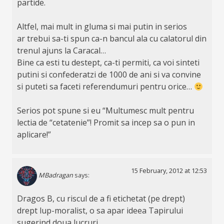
partide.
Altfel, mai mult in gluma si mai putin in serios
ar trebui sa-ti spun ca-n bancul ala cu calatorul din
trenul ajuns la Caracal…
Bine ca esti tu destept, ca-ti permiti, ca voi sinteti
putini si confederatzi de 1000 de ani si va convine
si puteti sa faceti referendumuri pentru orice…
Serios pot spune si eu “Multumesc mult pentru
lectia de “cetatenie”! Promit sa incep sa o pun in
aplicare!”
15 February, 2012 at 12:53
MBadragan
says:
Dragos B, cu riscul de a fi etichetat (pe drept)
drept lup-moralist, o sa apar ideea Tapirului
sugerind doua lucruri.