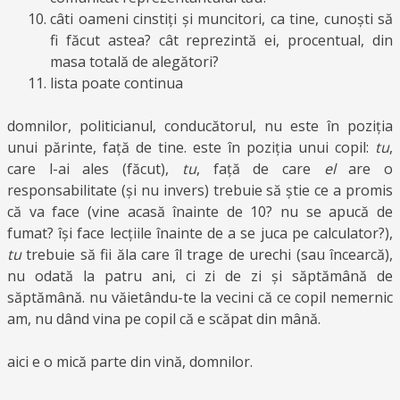
câti oameni cinstiți și muncitori, ca tine, cunoști să
fi făcut astea? cât reprezintă ei, procentual, din
masa totală de alegători?
lista poate continua
domnilor, politicianul, conducătorul, nu este în poziția
unui părinte, față de tine. este în poziția unui copil:
tu
,
care l-ai ales (făcut),
tu
, față de care
el
are o
responsabilitate (și nu invers) trebuie să știe ce a promis
că va face (vine acasă înainte de 10? nu se apucă de
fumat? își face lecțiile înainte de a se juca pe calculator?),
tu
trebuie să fii ăla care îl trage de urechi (sau încearcă),
nu odată la patru ani, ci zi de zi și săptămână de
săptămână. nu văietându-te la vecini că ce copil nemernic
am, nu dând vina pe copil că e scăpat din mână.
aici e o mică parte din vină, domnilor.