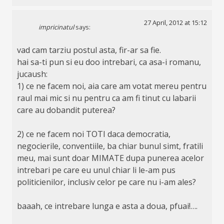
27 April, 2012 at 15:12
impricinatul
says:
vad cam tarziu postul asta, fir-ar sa fie.
hai sa-ti pun si eu doo intrebari, ca asa-i romanu,
jucaush:
1) ce ne facem noi, aia care am votat mereu pentru
raul mai mic si nu pentru ca am fi tinut cu labarii
care au dobandit puterea?
2) ce ne facem noi TOTI daca democratia,
negocierile, conventiile, ba chiar bunul simt, fratili
meu, mai sunt doar MIMATE dupa punerea acelor
intrebari pe care eu unul chiar li le-am pus
politicienilor, inclusiv celor pe care nu i-am ales?
baaah, ce intrebare lunga e asta a doua, pfuai!….