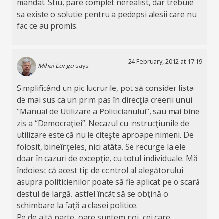
mandat. Stiu, pare complet nerealist, dar trebuie
sa existe o solutie pentru a pedepsi alesii care nu
fac ce au promis.
24 February, 2012 at 17:19
Mihai Lungu
says:
Simplificând un pic lucrurile, pot să consider lista
de mai sus ca un prim pas în direcţia creerii unui
“Manual de Utilizare a Politicianului”, sau mai bine
zis a “Democraţiei”. Necazul cu instrucţiunile de
utilizare este că nu le citeşte aproape nimeni. De
folosit, bineînţeles, nici atâta. Se recurge la ele
doar în cazuri de excepţie, cu totul individuale. Mă
îndoiesc că acest tip de control al alegătorului
asupra politicienilor poate să fie aplicat pe o scară
destul de largă, astfel încât să se obţină o
schimbare la faţă a clasei politice.
Pe de altă parte, oare suntem noi, cei care