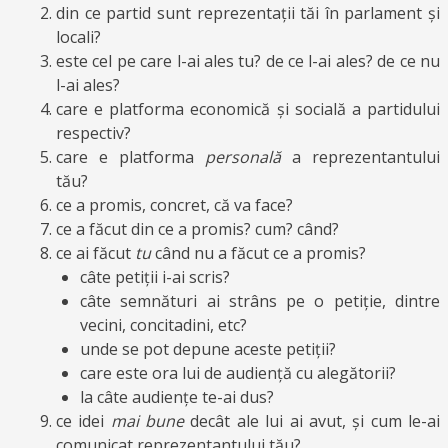
din ce partid sunt reprezentații tăi în parlament și
locali?
este cel pe care l-ai ales tu? de ce l-ai ales? de ce nu
l-ai ales?
care e platforma economică și socială a partidului
respectiv?
care e platforma
personală
a reprezentantului
tău?
ce a promis, concret, că va face?
ce a făcut din ce a promis? cum? când?
ce ai făcut
tu
când nu a făcut ce a promis?
câte petiții i-ai scris?
câte semnături ai strâns pe o petiție, dintre
vecini, concitadini, etc?
unde se pot depune aceste petiții?
care este ora lui de audiență cu alegătorii?
la câte audiențe te-ai dus?
ce idei
mai bune
decât ale lui ai avut, și cum le-ai
comunicat reprezentantului tău?