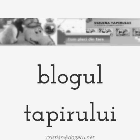
blogul
tapirului
cristian@dogaru.net