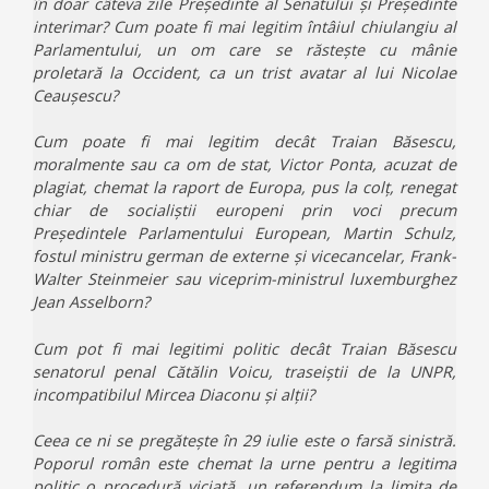
în doar câteva zile Președinte al Senatului și Președinte
interimar? Cum poate fi mai legitim întâiul chiulangiu al
Parlamentului, un om care se răstește cu mânie
proletară la Occident, ca un trist avatar al lui Nicolae
Ceaușescu?
Cum poate fi mai legitim decât Traian Băsescu,
moralmente sau ca om de stat, Victor Ponta, acuzat de
plagiat, chemat la raport de Europa, pus la colț, renegat
chiar de socialiștii europeni prin voci precum
Președintele Parlamentului European, Martin Schulz,
fostul ministru german de externe și vicecancelar, Frank-
Walter Steinmeier sau viceprim-ministrul luxemburghez
Jean Asselborn?
Cum pot fi mai legitimi politic decât Traian Băsescu
senatorul penal Cătălin Voicu, traseiștii de la UNPR,
incompatibilul Mircea Diaconu și alții?
Ceea ce ni se pregătește în 29 iulie este o farsă sinistră.
Poporul român este chemat la urne pentru a legitima
politic o procedură viciată, un referendum la limita de