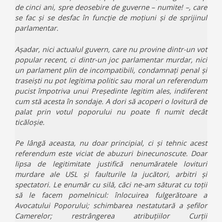
de cinci ani, spre deosebire de guverne – numite! –, care
se fac și se desfac în funcție de moțiuni și de sprijinul
parlamentar.
Așadar, nici actualul guvern, care nu provine dintr-un vot
popular recent, ci dintr-un joc parlamentar murdar, nici
un parlament plin de incompatibili, condamnați penal și
traseiști nu pot legitima politic sau moral un referendum
pucist împotriva unui Președinte legitim ales, indiferent
cum stă acesta în sondaje. A dori să acoperi o lovitură de
palat prin votul poporului nu poate fi numit decât
ticăloșie.
Pe lângă aceasta, nu doar principial, ci și tehnic acest
referendum este viciat de abuzuri binecunoscute. Doar
lipsa de legitimitate justifică nenumăratele lovituri
murdare ale USL și faulturile la jucători, arbitri și
spectatori. Le enumăr cu silă, căci ne-am săturat cu toții
să le facem pomelnicul: înlocuirea fulgerătoare a
Avocatului Poporului; schimbarea nestatutară a șefilor
Camerelor; restrângerea atribuțiilor Curții