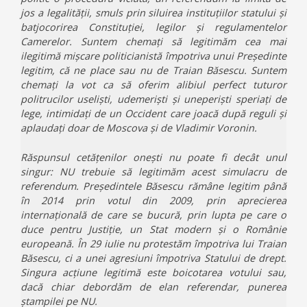
jos a legalității, smuls prin siluirea instituțiilor statului și
batjocorirea Constituției, legilor și regulamentelor
Camerelor. Suntem chemați să legitimăm cea mai
ilegitimă mișcare politicianistă împotriva unui Președinte
legitim, că ne place sau nu de Traian Băsescu. Suntem
chemați la vot ca să oferim alibiul perfect tuturor
politrucilor useliști, udemeriști și uneperiști speriați de
lege, intimidați de un Occident care joacă după reguli și
aplaudați doar de Moscova și de Vladimir Voronin.
Răspunsul cetățenilor onești nu poate fi decât unul
singur: NU trebuie să legitimăm acest simulacru de
referendum. Președintele Băsescu rămâne legitim până
în 2014 prin votul din 2009, prin aprecierea
internațională de care se bucură, prin lupta pe care o
duce pentru Justiție, un Stat modern și o Românie
europeană. În 29 iulie nu protestăm împotriva lui Traian
Băsescu, ci a unei agresiuni împotriva Statului de drept.
Singura acțiune legitimă este boicotarea votului sau,
dacă chiar debordăm de elan referendar, punerea
ștampilei pe NU.