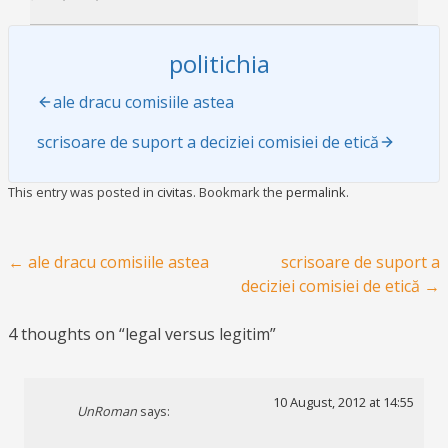
politichia
ale dracu comisiile astea
scrisoare de suport a deciziei comisiei de etică
This entry was posted in
civitas
. Bookmark the
permalink
.
Post navigation
←
ale dracu comisiile astea
scrisoare de suport a
deciziei comisiei de etică
→
4 thoughts on “
legal versus legitim
”
10 August, 2012 at 14:55
UnRoman
says: