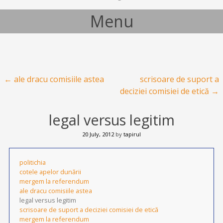
Menu
Skip to content
Post navigation
←
ale dracu comisiile astea
scrisoare de suport a
deciziei comisiei de etică
→
legal versus legitim
20 July, 2012
by
tapirul
politichia
cotele apelor dunării
mergem la referendum
ale dracu comisiile astea
legal versus legitim
scrisoare de suport a deciziei comisiei de etică
mergem la referendum