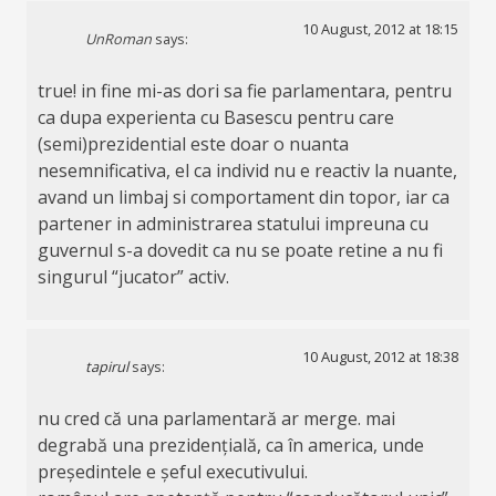
10 August, 2012 at 18:15
UnRoman
says:
true! in fine mi-as dori sa fie parlamentara, pentru
ca dupa experienta cu Basescu pentru care
(semi)prezidential este doar o nuanta
nesemnificativa, el ca individ nu e reactiv la nuante,
avand un limbaj si comportament din topor, iar ca
partener in administrarea statului impreuna cu
guvernul s-a dovedit ca nu se poate retine a nu fi
singurul “jucator” activ.
10 August, 2012 at 18:38
tapirul
says:
nu cred că una parlamentară ar merge. mai
degrabă una prezidențială, ca în america, unde
președintele e șeful executivului.