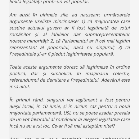
limita legalității printr-un vot popular.
Am auzit în ultimele zile, ad nauseam, următoarele
argumente useliste mincinoase: 1) că majoritatea care
susține actualul guvern ar fi fost legitimată de votul
românilor și al labilelor dar suprareprezentatelor
noastre minorități; 2) că Parlamentul ar fi cel mai legitim
reprezentant al poporului, dacă nu singurul; 3) că
Președintele și-ar fi piedut legitimitatea populară.
Toate aceste argumente doresc să legitimeze în ordine
politică, dar și simbolică, în imaginarul colectiv,
referendumul de demitere a Președintelui. Adevărul este
însă altul.
În primul rând, singurul vot legitimant a fost pentru
aleșii locali, în 10 iunie, și în niciun caz pentru o nouă
majoritate parlamentară. USL nu se poate așadar prevala
de un vot favorabil al românilor la alegeri legislative care
încă nu au avut loc. Ce-ar fi să mai așteptăm nițel?