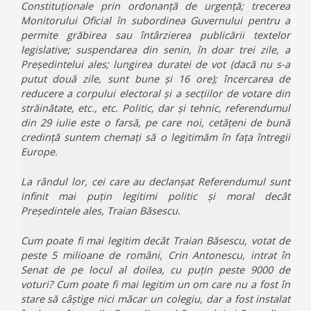
Constituționale prin ordonanță de urgență; trecerea
Monitorului Oficial în subordinea Guvernului pentru a
permite grăbirea sau întârzierea publicării textelor
legislative; suspendarea din senin, în doar trei zile, a
Președintelui ales; lungirea duratei de vot (dacă nu s-a
putut două zile, sunt bune și 16 ore); încercarea de
reducere a corpului electoral și a secțiilor de votare din
străinătate, etc., etc. Politic, dar și tehnic, referendumul
din 29 iulie este o farsă, pe care noi, cetățeni de bună
credință suntem chemați să o legitimăm în fața întregii
Europe.
La rândul lor, cei care au declanșat Referendumul sunt
infinit mai puțin legitimi politic și moral decât
Președintele ales, Traian Băsescu.
Cum poate fi mai legitim decât Traian Băsescu, votat de
peste 5 milioane de români, Crin Antonescu, intrat în
Senat de pe locul al doilea, cu puțin peste 9000 de
voturi? Cum poate fi mai legitim un om care nu a fost în
stare să câștige nici măcar un colegiu, dar a fost instalat