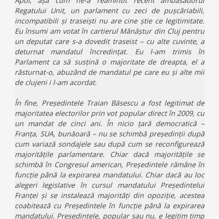
Apoi, așa cum ne-a reamintit recent ambasadorul
Regatului Unit, un parlament cu zeci de pușcăriabili,
incompatibili și traseiști nu are cine știe ce legitimitate.
Eu însumi am votat în cartierul Mănăștur din Cluj pentru
un deputat care s-a dovedit traseist – cu alte cuvinte, a
deturnat mandatul încredințat. Eu l-am trimis în
Parlament ca să susțină o majoritate de dreapta, el a
răsturnat-o, abuzând de mandatul pe care eu și alte mii
de clujeni i l-am acordat.
În fine, Președintele Traian Băsescu a fost legitimat de
majoritatea electorilor prin vot popular direct în 2009, cu
un mandat de cinci ani. În nicio țară democratică –
Franța, SUA, bunăoară – nu se schimbă președinții după
cum variază sondajele sau după cum se reconfigurează
majoritățile parlamentare. Chiar dacă majoritățile se
schimbă în Congresul american, Președintele rămâne în
funcție până la expirarea mandatului. Chiar dacă au loc
alegeri legislative în cursul mandatului Președintelui
Franței și se instalează majorități din opoziție, acestea
coabitează cu Președintele în funcție până la expirarea
mandatului. Președintele, popular sau nu, e legitim timp