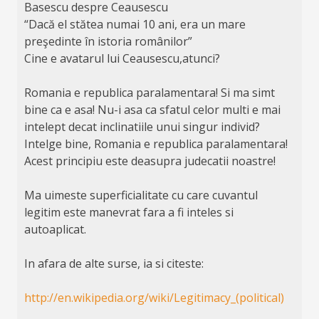
Basescu despre Ceausescu
“Dacă el stătea numai 10 ani, era un mare
preşedinte în istoria românilor”
Cine e avatarul lui Ceausescu,atunci?
Romania e republica paralamentara! Si ma simt
bine ca e asa! Nu-i asa ca sfatul celor multi e mai
intelept decat inclinatiile unui singur individ?
Intelge bine, Romania e republica paralamentara!
Acest principiu este deasupra judecatii noastre!
Ma uimeste superficialitate cu care cuvantul
legitim este manevrat fara a fi inteles si
autoaplicat.
In afara de alte surse, ia si citeste:
http://en.wikipedia.org/wiki/Legitimacy_(political)