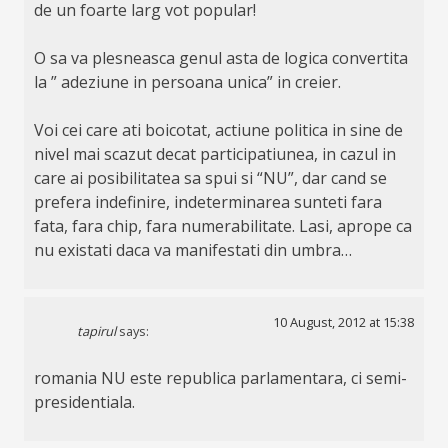
de un foarte larg vot popular!
O sa va plesneasca genul asta de logica convertita
la ” adeziune in persoana unica” in creier.
Voi cei care ati boicotat, actiune politica in sine de
nivel mai scazut decat participatiunea, in cazul in
care ai posibilitatea sa spui si “NU”, dar cand se
prefera indefinire, indeterminarea sunteti fara
fata, fara chip, fara numerabilitate. Lasi, aprope ca
nu existati daca va manifestati din umbra…
10 August, 2012 at 15:38
tapirul
says:
romania NU este republica parlamentara, ci semi-
presidentiala.