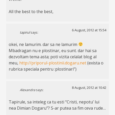
All the best to the best,
6 August, 2012 at 15:54
tapirul
says:
okei, ne lamurim. dar sa ne lamurim
Mbadragan nu e plostinar, eu sunt. dar hai sa
dezvoltam tema asta; poti vizita celalat blog al
meu,
http://priporul-plostinii.dogaru.net
(exista o
rubrica speciala pentru :plostinari”)
8 August, 2012 at 10:42
Alexandra
says:
Tapirule, sa inteleg ca tu esti “Cristi, nepotu’ lui
nea Dimian Dogaru”? S-ar putea sa fim ceva rude…