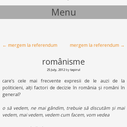
Menu
Skip to content
Post navigation
←
mergem la referendum
mergem la referendum
→
românisme
25 July, 2012
by
tapirul
care’s cele mai frecvente expresii de le auzi de la
politicieni, alți factori de decizie în românia și români în
general?
o să vedem, ne mai gândim, trebuie să discutăm și mai
vedem, mai vedem, vedem cum facem, vom vedea