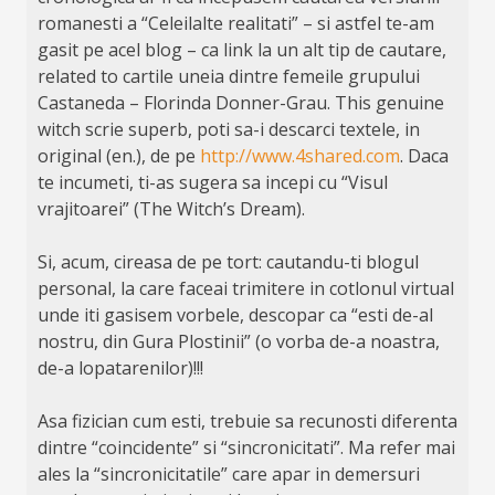
romanesti a “Celeilalte realitati” – si astfel te-am
gasit pe acel blog – ca link la un alt tip de cautare,
related to cartile uneia dintre femeile grupului
Castaneda – Florinda Donner-Grau. This genuine
witch scrie superb, poti sa-i descarci textele, in
original (en.), de pe
http://www.4shared.com
. Daca
te incumeti, ti-as sugera sa incepi cu “Visul
vrajitoarei” (The Witch’s Dream).
Si, acum, cireasa de pe tort: cautandu-ti blogul
personal, la care faceai trimitere in cotlonul virtual
unde iti gasisem vorbele, descopar ca “esti de-al
nostru, din Gura Plostinii” (o vorba de-a noastra,
de-a lopatarenilor)!!!
Asa fizician cum esti, trebuie sa recunosti diferenta
dintre “coincidente” si “sincronicitati”. Ma refer mai
ales la “sincronicitatile” care apar in demersuri