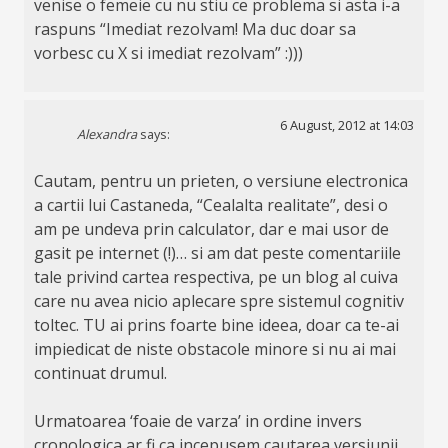
venise o femeie cu nu stiu ce problema si asta i-a
raspuns “Imediat rezolvam! Ma duc doar sa
vorbesc cu X si imediat rezolvam” :)))
6 August, 2012 at 14:03
Alexandra
says:
Cautam, pentru un prieten, o versiune electronica
a cartii lui Castaneda, “Cealalta realitate”, desi o
am pe undeva prin calculator, dar e mai usor de
gasit pe internet (!)… si am dat peste comentariile
tale privind cartea respectiva, pe un blog al cuiva
care nu avea nicio aplecare spre sistemul cognitiv
toltec. TU ai prins foarte bine ideea, doar ca te-ai
impiedicat de niste obstacole minore si nu ai mai
continuat drumul.
Urmatoarea ‘foaie de varza’ in ordine invers
cronologica ar fi ca incepusem cautarea versiunii