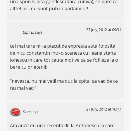
una spun si alta gandesc (daca cumva); se pare ca
altfel nici nu sunt priti in parlament!
27 July, 2012 at 09:31
tapirul
says:
cel mai tare mi-a placut de expresia asta folosita
de nicu constantin intr-o sceneta cu ileana stana
ionescu in care tot cauta motive sa se fofileze la o
bere cu prietenii:
“nevasta, nu mai vad! ma duc la spital sa vad de ce
nu mai vad!”
27 July, 2012 at 16:17
Dan
says:
Am auzit eu una recenta de la Antonescu la care