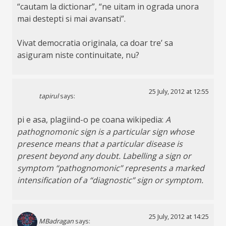
“cautam la dictionar”, “ne uitam in ograda unora
mai destepti si mai avansati”.
Vivat democratia originala, ca doar tre’ sa
asiguram niste continuitate, nu?
25 July, 2012 at 12:55
tapirul
says:
pi e asa, plagiind-o pe coana wikipedia:
A
pathognomonic sign is a particular sign whose
presence means that a particular disease is
present beyond any doubt. Labelling a sign or
symptom “pathognomonic” represents a marked
intensification of a “diagnostic” sign or symptom.
25 July, 2012 at 14:25
MBadragan
says: