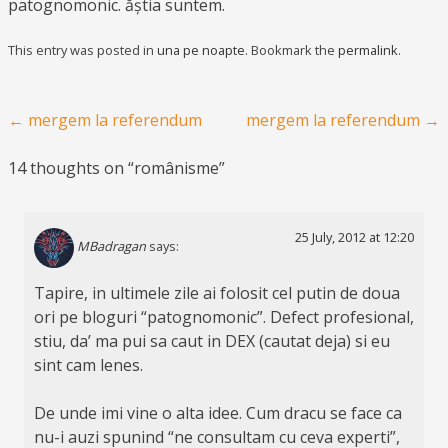
patognomonic. ăștia suntem.
This entry was posted in
una pe noapte
. Bookmark the
permalink
.
Post navigation
←
mergem la referendum
mergem la referendum
→
14 thoughts on “
românisme
”
25 July, 2012 at 12:20
MBadragan
says:
Tapire, in ultimele zile ai folosit cel putin de doua
ori pe bloguri “patognomonic”. Defect profesional,
stiu, da’ ma pui sa caut in DEX (cautat deja) si eu
sint cam lenes.
De unde imi vine o alta idee. Cum dracu se face ca
nu-i auzi spunind “ne consultam cu ceva experti”,