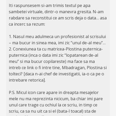
Iti raspunsesem si-am trimis textul pe apa
sambetei virtuale, dintr-o manevra gresita. N-am
rabdare sa reconstitui ce am scris deja o data… asa
ca incerc sa rezum:
1. Nasul meu adulmeca un profesionist al scrisului
– ma bucur in sinea mea, imi zic “unul de-al meu”…
2. Conexiunea ta cu matricea-Plostina puternica-
puternica (inca o data imi zic “lopatarean de-al
meu” si ma bucur copilareste) ma face sa ma
intreb ce link o fi intre tine, Mbadragan, Plostina si
tolteci? [daca n-ai chef de investigatii, ia-o ca pe o
intrebare retorica].
P.S. Micul icon care apare in dreapta mesajelor
mele nu ma reprezinta nicicum, ba chiar imi pare
unul care trage cu ochiul la ce scriu, in timp ce
scriu, ca sa nu uit ca si el (bata-l toaca!) sta de