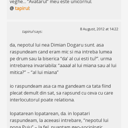
veghe… “Avatarul” meu este unicornul.
@
tapirul
:
8 August, 2012 at 14:22
tapirul
says:
da, nepotul lui nea Dimian Dogaru sunt. asa
raspundeam cand eram mic si ma intreba lumea
pe drum sau la biserica “da’ al cui esti tu?”. urma
intrebarea invariabila: “aaaa! al lui miana sau al lui
mitica?” – “al lui miana”
io raspundeam asa ca ma gandeam ca tata fiind
plecat demult din sat, sa rapsund cu ceva cu care
interlocutorul poate relationa.
lopatarean lopatarean, da. in lopatari
raspundeam, la aceeasi intrebare, “nepotul lui
popa Puiu” – la fel, nuantam geo-sociologic.