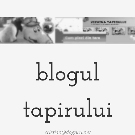
blogul
tapirului
cristian@dogaru.net