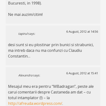
Bucuresti, in 1998).
Ne mai auzim/citim!
6 August, 2012 at 14:56
tapirul
says:
desi sunt si eu plostinar prin bunici si strabunici,
ma intreb daca nu ma confunzi cu Claudiu
Constantin…
6 August, 2012 at 15:41
Alexandra
says:
Mesajul meu era pentru “MBadragan”, peste ale
carui comentarii despre Castaneda am dat – cu
totul intamplator (!) – la
http://afreuda.wordpress.com/
.