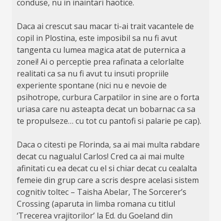
conduse, nu in inaintari haotice.
Daca ai crescut sau macar ti-ai trait vacantele de
copil in Plostina, este imposibil sa nu fi avut
tangenta cu lumea magica atat de puternica a
zonei! Ai o perceptie prea rafinata a celorlalte
realitati ca sa nu fi avut tu insuti propriile
experiente spontane (nici nu e nevoie de
psihotrope, curbura Carpatilor in sine are o forta
uriasa care nu asteapta decat un bobarnac ca sa
te propulseze… cu tot cu pantofi si palarie pe cap).
Daca o citesti pe Florinda, sa ai mai multa rabdare
decat cu nagualul Carlos! Cred ca ai mai multe
afinitati cu ea decat cu el si chiar decat cu cealalta
femeie din grup care a scris despre acelasi sistem
cognitiv toltec – Taisha Abelar, The Sorcerer’s
Crossing (aparuta in limba romana cu titlul
‘Trecerea vrajitorilor’ la Ed. du Goeland din