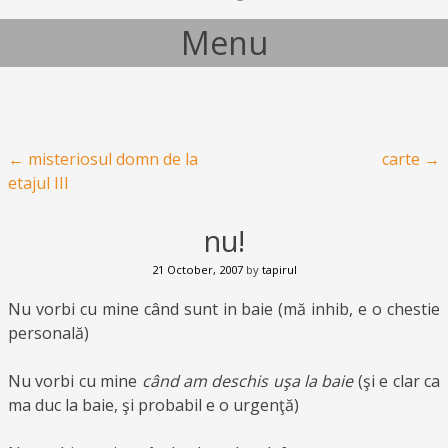
Menu
Skip to content
Post navigation
←
misteriosul domn de la
carte
→
etajul III
nu!
21 October, 2007
by
tapirul
Nu vorbi cu mine când sunt in baie (mă inhib, e o chestie
personală)
Nu vorbi cu mine
când am deschis uşa la baie
(şi e clar ca
ma duc la baie, şi probabil e o urgenţă)