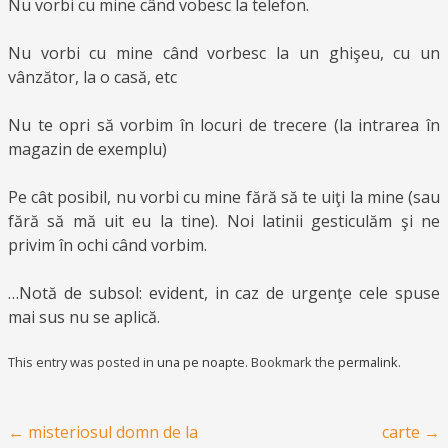
Nu vorbi cu mine când vobesc la telefon.
Nu vorbi cu mine când vorbesc la un ghişeu, cu un
vânzător, la o casă, etc
Nu te opri să vorbim în locuri de trecere (la intrarea în
magazin de exemplu)
Pe cât posibil, nu vorbi cu mine fără să te uiţi la mine (sau
fără să mă uit eu la tine). Noi latinii gesticulăm şi ne
privim în ochi când vorbim.
…Notă de subsol: evident, in caz de urgenţe cele spuse
mai sus nu se aplică.
This entry was posted in
una pe noapte
. Bookmark the
permalink
.
Post navigation
←
misteriosul domn de la
carte
→