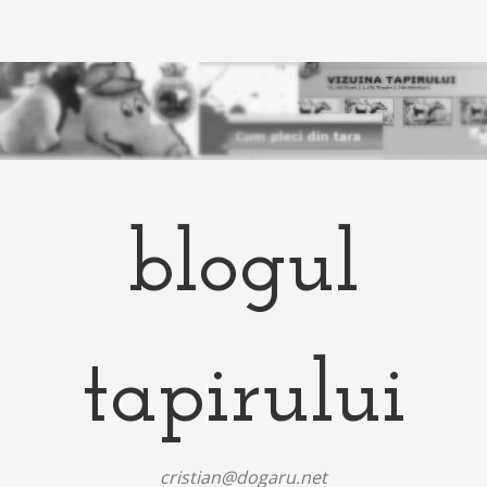
blogul
tapirului
cristian@dogaru.net