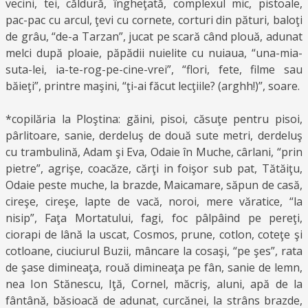
vecini, tei, căldură, îngheţată, complexul mic, pistoale,
pac-pac cu arcul, ţevi cu cornete, corturi din pături, baloţi
de grâu, “de-a Tarzan”, jucat pe scară când plouă, adunat
melci după ploaie, păpădii nuielite cu nuiaua, “una-mia-
suta-lei, ia-te-rog-pe-cine-vrei”, “flori, fete, filme sau
băieţi”, printre maşini, “ţi-ai făcut lecţiile? (arghh!)”, soare.
*copilăria la Ploştina: găini, pisoi, căsuţe pentru pisoi,
pârlitoare, sanie, derdeluş de două sute metri, derdeluş
cu trambulină, Adam şi Eva, Odaie în Muche, cârlani, “prin
pietre”, agrişe, coacăze, cărţi in foişor sub pat, Tătăiţu,
Odaie peste muche, la brazde, Maicamare, săpun de casă,
cireşe, cireşe, lapte de vacă, noroi, mere văratice, “la
nisip”, Faţa Mortatului, fagi, foc pâlpâind pe pereţi,
ciorapi de lână la uscat, Cosmos, prune, cotlon, coteţe şi
cotloane, ciuciurul Buzii, mâncare la cosaşi, “pe şes”, rata
de şase dimineaţa, rouă dimineaţa pe fân, sanie de lemn,
nea Ion Stănescu, Iţă, Cornel, măcriş, aluni, apă de la
fântână, băsioacă de adunat, curcănei, la strâns brazde,