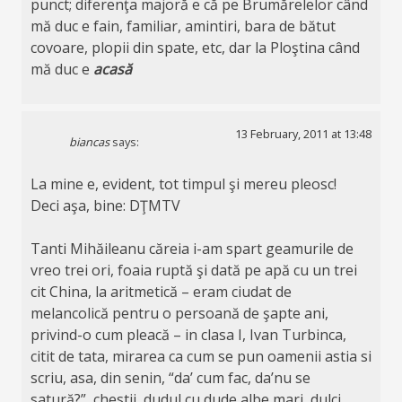
punct; diferenţa majoră e că pe Brumărelelor când
mă duc e fain, familiar, amintiri, bara de bătut
covoare, plopii din spate, etc, dar la Ploştina când
mă duc e
acasă
13 February, 2011 at 13:48
biancas
says:
La mine e, evident, tot timpul şi mereu pleosc!
Deci aşa, bine: DŢMTV
Tanti Mihăileanu căreia i-am spart geamurile de
vreo trei ori, foaia ruptă şi dată pe apă cu un trei
cit China, la aritmetică – eram ciudat de
melancolică pentru o persoană de şapte ani,
privind-o cum pleacă – in clasa I, Ivan Turbinca,
citit de tata, mirarea ca cum se pun oamenii astia si
scriu, asa, din senin, “da’ cum fac, da’nu se
satură?”, chestii, dudul cu dude albe mari, dulci,