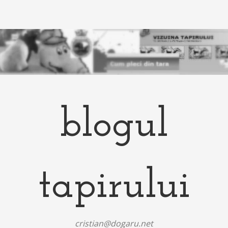
blogul
tapirului
cristian@dogaru.net