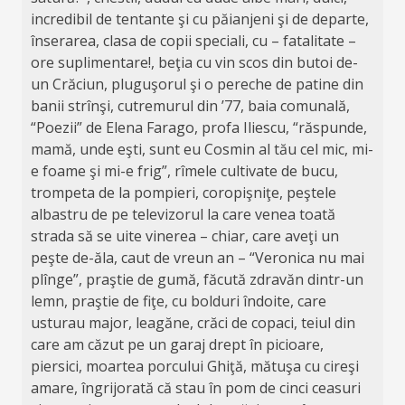
incredibil de tentante şi cu păianjeni şi de departe,
înserarea, clasa de copii speciali, cu – fatalitate –
ore suplimentare!, beţia cu vin scos din butoi de-
un Crăciun, pluguşorul şi o pereche de patine din
banii strînşi, cutremurul din ’77, baia comunală,
“Poezii” de Elena Farago, profa Iliescu, “răspunde,
mamă, unde eşti, sunt eu Cosmin al tău cel mic, mi-
e foame şi mi-e frig”, rîmele cultivate de bucu,
trompeta de la pompieri, coropişniţe, peştele
albastru de pe televizorul la care venea toată
strada să se uite vinerea – chiar, care aveţi un
peşte de-ăla, caut de vreun an – “Veronica nu mai
plînge”, praştie de gumă, făcută zdravăn dintr-un
lemn, praştie de fiţe, cu bolduri îndoite, care
usturau major, leagăne, crăci de copaci, teiul din
care am căzut pe un garaj drept în picioare,
piersici, moartea porcului Ghiţă, mătuşa cu cireşi
amare, îngrijorată că stau în pom de cinci ceasuri