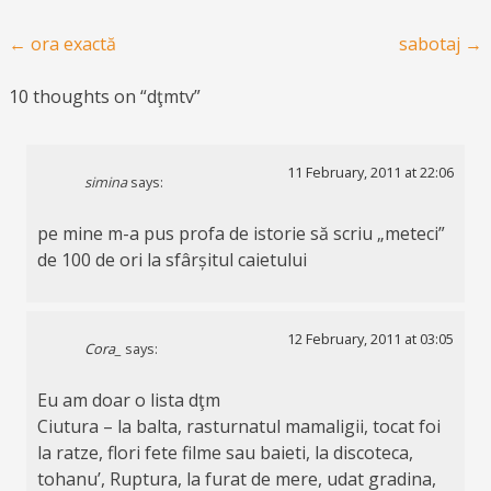
Post navigation
←
ora exactă
sabotaj
→
10 thoughts on “
dţmtv
”
11 February, 2011 at 22:06
simina
says:
pe mine m-a pus profa de istorie să scriu „meteci”
de 100 de ori la sfârșitul caietului
12 February, 2011 at 03:05
Cora_
says:
Eu am doar o lista dţm
Ciutura – la balta, rasturnatul mamaligii, tocat foi
la ratze, flori fete filme sau baieti, la discoteca,
tohanu’, Ruptura, la furat de mere, udat gradina,