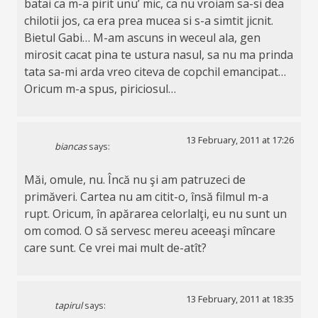
batai ca m-a pirit unu’ mic, ca nu vroiam sa-si dea
chilotii jos, ca era prea mucea si s-a simtit jicnit.
Bietul Gabi… M-am ascuns in weceul ala, gen
mirosit cacat pina te ustura nasul, sa nu ma prinda
tata sa-mi arda vreo citeva de copchil emancipat…
Oricum m-a spus, piriciosul…
13 February, 2011 at 17:26
biancas
says:
Măi, omule, nu. Încă nu şi am patruzeci de
primăveri. Cartea nu am citit-o, însă filmul m-a
rupt. Oricum, în apărarea celorlalţi, eu nu sunt un
om comod. O să servesc mereu aceeaşi mîncare
care sunt. Ce vrei mai mult de-atît?
13 February, 2011 at 18:35
tapirul
says: