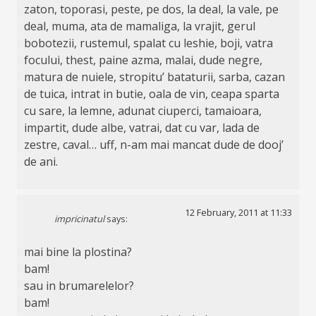
zaton, toporasi, peste, pe dos, la deal, la vale, pe
deal, muma, ata de mamaliga, la vrajit, gerul
bobotezii, rustemul, spalat cu leshie, boji, vatra
focului, thest, paine azma, malai, dude negre,
matura de nuiele, stropitu’ bataturii, sarba, cazan
de tuica, intrat in butie, oala de vin, ceapa sparta
cu sare, la lemne, adunat ciuperci, tamaioara,
impartit, dude albe, vatrai, dat cu var, lada de
zestre, caval… uff, n-am mai mancat dude de dooj’
de ani.
12 February, 2011 at 11:33
impricinatul
says:
mai bine la plostina?
bam!
sau in brumarelelor?
bam!