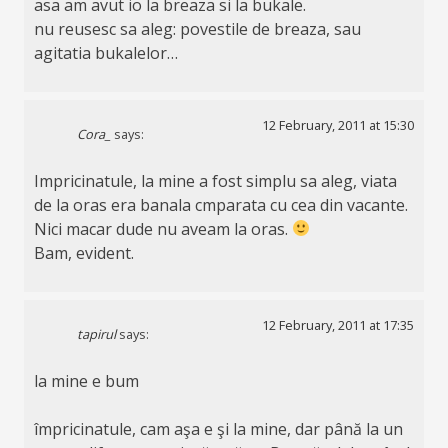
asa am avut io la breaza si la bukale.
nu reusesc sa aleg: povestile de breaza, sau
agitatia bukalelor…
12 February, 2011 at 15:30
Cora_
says:
Impricinatule, la mine a fost simplu sa aleg, viata
de la oras era banala cmparata cu cea din vacante.
Nici macar dude nu aveam la oras.
Bam, evident.
12 February, 2011 at 17:35
tapirul
says:
la mine e bum
împricinatule, cam aşa e şi la mine, dar până la un