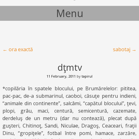
Menu
Skip to content
Post navigation
←
ora exactă
sabotaj
→
dţmtv
11 February, 2011
by
tapirul
*copilăria în spatele blocului, pe Brumărelelor: pititea,
pac-pac, de-a submarinul, caoboi, căsuţe pentru indieni,
“animale din continente”, salcâmi, “capătul blocului”, ţevi,
plopi, grâu, maci, centură, semicentură, cazemate,
derdeluş de un metru (dar nu contează), plecat după
guşteri, Chitinoţ, Sandi, Niculae, Dragoş, Ceaceari, fraţii
Dinu, “gropiţele”, fotbal între pomi, hamace, zarzăre,