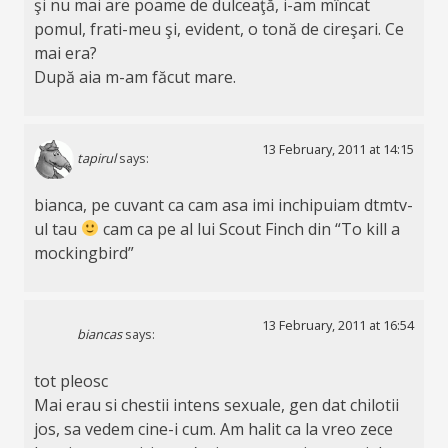
şi nu mai are poame de dulceaţă, i-am mîncat
pomul, frati-meu şi, evident, o tonă de cireşari. Ce
mai era?
După aia m-am făcut mare.
13 February, 2011 at 14:15
tapirul
says:
bianca, pe cuvant ca cam asa imi inchipuiam dtmtv-
ul tau
cam ca pe al lui Scout Finch din “To kill a
mockingbird”
13 February, 2011 at 16:54
biancas
says:
tot pleosc
Mai erau si chestii intens sexuale, gen dat chilotii
jos, sa vedem cine-i cum. Am halit ca la vreo zece