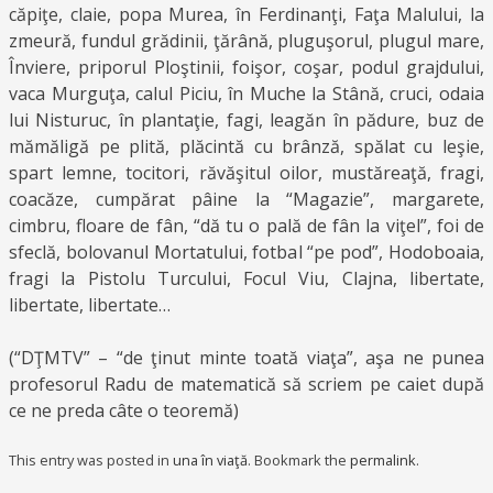
căpiţe, claie, popa Murea, în Ferdinanţi, Faţa Malului, la
zmeură, fundul grădinii, ţărână, pluguşorul, plugul mare,
Înviere, priporul Ploştinii, foişor, coşar, podul grajdului,
vaca Murguţa, calul Piciu, în Muche la Stână, cruci, odaia
lui Nisturuc, în plantaţie, fagi, leagăn în pădure, buz de
mămăligă pe plită, plăcintă cu brânză, spălat cu leşie,
spart lemne, tocitori, răvăşitul oilor, mustăreaţă, fragi,
coacăze, cumpărat pâine la “Magazie”, margarete,
cimbru, floare de fân, “dă tu o pală de fân la viţel”, foi de
sfeclă, bolovanul Mortatului, fotbal “pe pod”, Hodoboaia,
fragi la Pistolu Turcului, Focul Viu, Clajna, libertate,
libertate, libertate…
(“DŢMTV” – “de ţinut minte toată viaţa”, aşa ne punea
profesorul Radu de matematică să scriem pe caiet după
ce ne preda câte o teoremă)
This entry was posted in
una în viaţă
. Bookmark the
permalink
.