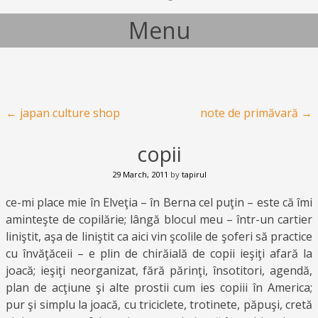
Menu
Skip to content
Post navigation
←
japan culture shop
note de primăvară
→
copii
29 March, 2011
by
tapirul
ce-mi place mie în Elveţia – în Berna cel puţin – este că îmi
aminteşte de copilărie; lângă blocul meu – într-un cartier
liniştit, aşa de liniştit ca aici vin şcolile de şoferi să practice
cu învăţăceii – e plin de chirăială de copii ieşiţi afară la
joacă; ieşiţi neorganizat, fără părinţi, însotitori, agendă,
plan de acţiune şi alte prostii cum ies copiii în America;
pur şi simplu la joacă, cu triciclete, trotinete, păpuşi, cretă