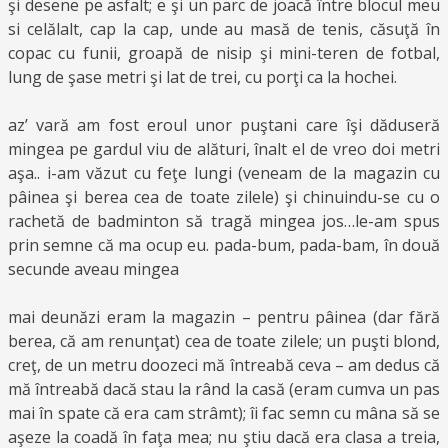
şi desene pe asfalt; e şi un parc de joacă între blocul meu
si celălalt, cap la cap, unde au masă de tenis, căsuţă în
copac cu funii, groapă de nisip şi mini-teren de fotbal,
lung de şase metri şi lat de trei, cu porţi ca la hochei.
az’ vară am fost eroul unor puştani care îşi dăduseră
mingea pe gardul viu de alături, înalt el de vreo doi metri
aşa.. i-am văzut cu feţe lungi (veneam de la magazin cu
pâinea şi berea cea de toate zilele) şi chinuindu-se cu o
rachetă de badminton să tragă mingea jos…le-am spus
prin semne că ma ocup eu. pada-bum, pada-bam, în două
secunde aveau mingea
mai deunăzi eram la magazin – pentru pâinea (dar fără
berea, că am renunţat) cea de toate zilele; un puşti blond,
creţ, de un metru doozeci mă întreabă ceva – am dedus că
mă întreabă dacă stau la rând la casă (eram cumva un pas
mai în spate că era cam strâmt); îi fac semn cu mâna să se
aşeze la coadă în faţa mea; nu ştiu dacă era clasa a treia,