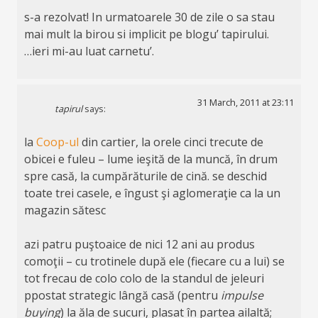
s-a rezolvat! In urmatoarele 30 de zile o sa stau
mai mult la birou si implicit pe blogu’ tapirului.
…ieri mi-au luat carnetu’.
31 March, 2011 at 23:11
tapirul
says:
la
Coop-ul
din cartier, la orele cinci trecute de
obicei e fuleu – lume ieşită de la muncă, în drum
spre casă, la cumpărăturile de cină. se deschid
toate trei casele, e îngust şi aglomeraţie ca la un
magazin sătesc
azi patru puştoaice de nici 12 ani au produs
comoţii – cu trotinele după ele (fiecare cu a lui) se
tot frecau de colo colo de la standul de jeleuri
ppostat strategic lângă casă (pentru
impulse
buying
) la ăla de sucuri, plasat în partea ailaltă;