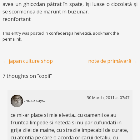
avea un ghiozdan pătrat în spate, îşi luase o ciocolată şi
se scormonea de mărunt în buzunar.
reonfortant
This entry was posted in
confederaţia helvetică
. Bookmark the
permalink
.
Post navigation
←
japan culture shop
note de primăvară
→
7 thoughts on “
copii
”
30 March, 2011 at 07:47
mosu
says:
ce mi-ar place si mie elvetia…cu oamenii ce au
fruntea limpede si neteda si nu par cufundati in
grija zilei de maine, cu strazile impecabil de curate,
cu atentia pe care o acorda oricarui detaliu, cu