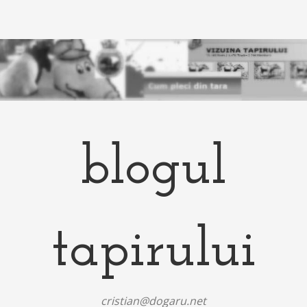
blogul
tapirului
cristian@dogaru.net