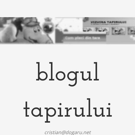
blogul
tapirului
cristian@dogaru.net