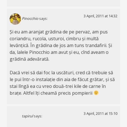
3 April, 2011 at 14:32
Pinocchio
says:
Și eu am aranjat grădina de pe pervaz, am pus
coriandru, rucola, usturoi, cimbru și multă
levănțică. În grădina de jos am tuns trandafirii. Și
da, lalele Pinocchio am avut și eu, cînd aveam o
grădină adevărată.
Dacă vrei să dai foc la uscături, cred că trebuie să
le pui într-o instalație din aia de făcut grătar, și să
stai lîngă ea cu vreo două-trei kile de carne în
brațe. Altfel îți cheamă precis pompierii
3 April, 2011 at 15:10
tapirul
says: