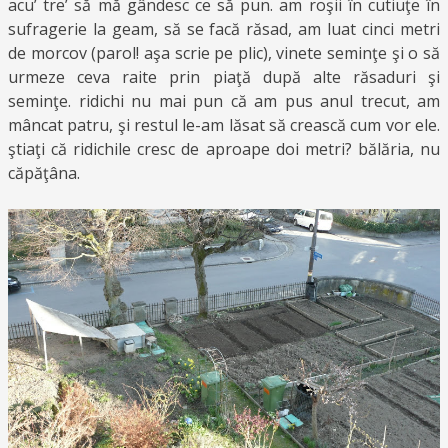
acu’ tre’ să mă gândesc ce să pun. am roşii în cutiuţe în
sufragerie la geam, să se facă răsad, am luat cinci metri
de morcov (parol! aşa scrie pe plic), vinete seminţe şi o să
urmeze ceva raite prin piaţă după alte răsaduri şi
seminţe. ridichi nu mai pun că am pus anul trecut, am
mâncat patru, şi restul le-am lăsat să crească cum vor ele.
ştiaţi că ridichile cresc de aproape doi metri? bălăria, nu
căpăţâna.