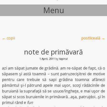
Menu
Skip to content
Post navigation
←
copii
postliceală
→
note de primăvară
1 April, 2011
by
tapirul
azi am săpat jumate de grădină. am re-săpat de fapt, că o
săpasem şi astă toamnă – sunt patruzecişitrei de motive
pentru care trebuie să sapi grădina toamna: afânezi
pământul şi-l pătrund apele mai uşor, scoţi rădăcinile de
buruiană la suprafaţă să se usuce/îngheţe, e mai uşor de
săpat si scos buruienile in primăvară…aşa, patrujdoi…şi în
primul rând e
fun