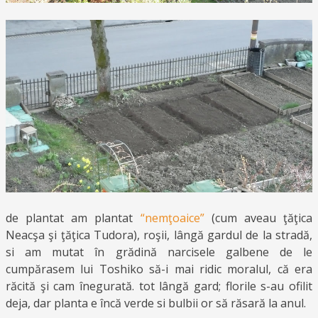
de plantat am plantat
“nemţoaice”
(cum aveau ţăţica
Neacşa şi ţăţica Tudora), roşii, lângă gardul de la stradă,
si am mutat în grădină narcisele galbene de le
cumpărasem lui Toshiko să-i mai ridic moralul, că era
răcită şi cam înegurată. tot lângă gard; florile s-au ofilit
deja, dar planta e încă verde si bulbii or să răsară la anul.