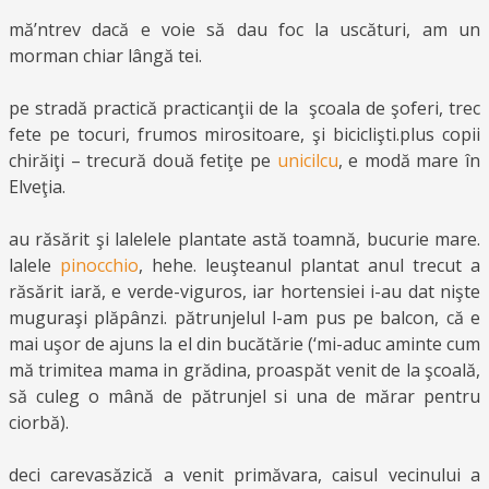
mă’ntrev dacă e voie să dau foc la uscături, am un
morman chiar lângă tei.
pe stradă practică practicanţii de la şcoala de şoferi, trec
fete pe tocuri, frumos mirositoare, şi biciclişti.plus copii
chirăiţi – trecură două fetiţe pe
unicilcu
, e modă mare în
Elveţia.
au răsărit şi lalelele plantate astă toamnă, bucurie mare.
lalele
pinocchio
, hehe. leuşteanul plantat anul trecut a
răsărit iară, e verde-viguros, iar hortensiei i-au dat nişte
muguraşi plăpânzi. pătrunjelul l-am pus pe balcon, că e
mai uşor de ajuns la el din bucătărie (‘mi-aduc aminte cum
mă trimitea mama in grădina, proaspăt venit de la şcoală,
să culeg o mână de pătrunjel si una de mărar pentru
ciorbă).
deci carevasăzică a venit primăvara, caisul vecinului a