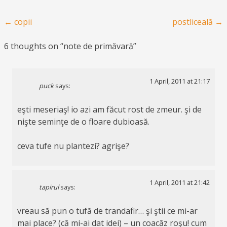
Post navigation
←
copii
postliceală
→
6 thoughts on “
note de primăvară
”
1 April, 2011 at 21:17
puck
says:
eşti meseriaş! io azi am făcut rost de zmeur. şi de
nişte seminţe de o floare dubioasă.
ceva tufe nu plantezi? agrişe?
1 April, 2011 at 21:42
tapirul
says:
vreau să pun o tufă de trandafir… şi ştii ce mi-ar
mai place? (că mi-ai dat idei) – un coacăz roşu! cum