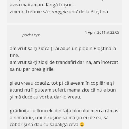
avea maicamare lângă foişor…
zmeur, trebuie să
smuggle
unu’ de la Ploştina
1 April, 2011 at 22:05
puck
says:
am vrut să-ţi zic că ţi-ai adus un pic din Ploştina la
tine.
am vrut să-ţi zic şi de trandafiri dar na, am încercat
să nu par prea girlie.
şi eu vreau coacăz, tot pt că aveam în copilărie şi
atunci nu îl puteam suferi. mama zice că nu e bun
şi mă duce cu vorba. dar io vreau.
grădiniţa cu floricele din faţa blocului meu a rămas
a nimănui şi mi-e ruşine să mă ţin eu de ea, să
cobor şi să dau cu săpăliga ceva