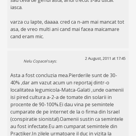
iasca.
varza cu lapte, daaaa. cred ca n-am mai mancat tot
asa, de vreo multi ani cand mai facea maicamare
cand eram mic.
2 August, 2011 at 17:45
Nelu Copacel
says:
Asta a fost concluzia mea.Pierderile sunt de 30-
40% ,dar am vazut acum un reportaj dintr-o
localitatea legumicola-Matca-Galati ,unde oamenii
isi pired cultura a-2-a de tomate din solarii in
procente de 90-100%.Ei dau vina pe semintele
cumparate de pe internet de la o firma din Israel
(conspiratie sionista!).Oamenii sustin ca semintele
au fost infectate.Eu am cumparat semintele din
Practiker.In zilele urmatoare il duc in vizita la