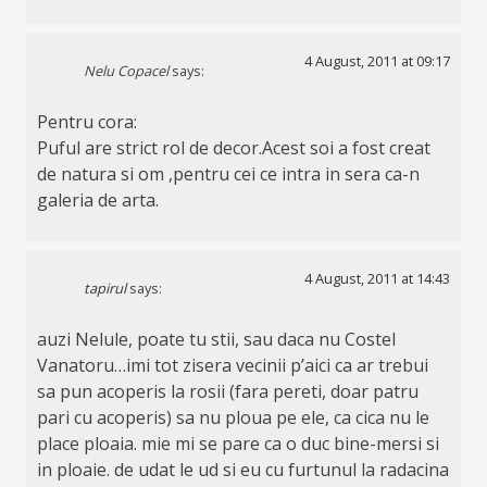
4 August, 2011 at 09:17
Nelu Copacel
says:
Pentru cora:
Puful are strict rol de decor.Acest soi a fost creat
de natura si om ,pentru cei ce intra in sera ca-n
galeria de arta.
4 August, 2011 at 14:43
tapirul
says:
auzi Nelule, poate tu stii, sau daca nu Costel
Vanatoru…imi tot zisera vecinii p’aici ca ar trebui
sa pun acoperis la rosii (fara pereti, doar patru
pari cu acoperis) sa nu ploua pe ele, ca cica nu le
place ploaia. mie mi se pare ca o duc bine-mersi si
in ploaie. de udat le ud si eu cu furtunul la radacina