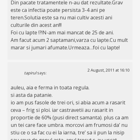
Din pacate tratamentele n-au dat rezultate.Grav
este ca infectia poate persista 3-4 ani pe
teren.Solutia este sa nu mai cultiv acesti ani
culturile din acest an!!!
Foi cu lapte !?!N-am mai mancat de 25 de ani.
Am facut acum 2 saptamani,varza cu lapte.Cu mult
marar si jumari afumate.Urmeaza…foi cu lapte!
2 August, 2011 at 16:10
tapirul
says:
auleu, aia e ferma in toata regula.
si asta da patanie.
io am pus fasole de trei ori, si abia acum a rasarit
ceva – frig si ploi. iar castravetii au rasarit in
proportie de 60% (pusi direct samanta). plus ca am
un tei care face umbra. morcovi am frumosi da’ nu
stiu ce o sa fac cu ei la iarna, tre’ sa ii pun la nisip
sau ceva de genul asta, anul trecut s-au uscat