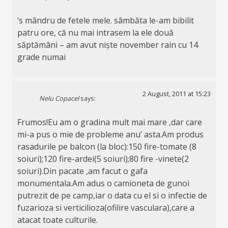
‘s mândru de fetele mele. sâmbăta le-am bibilit
patru ore, că nu mai intrasem la ele două
săptămâni – am avut niște november rain cu 14
grade numai
2 August, 2011 at 15:23
Nelu Copacel
says:
Frumos!Eu am o gradina mult mai mare ,dar care
mi-a pus o mie de probleme anu’ asta.Am produs
rasadurile pe balcon (la bloc):150 fire-tomate (8
soiuri);120 fire-ardei(5 soiuri);80 fire -vinete(2
soiuri).Din pacate ,am facut o gafa
monumentala.Am adus o camioneta de gunoi
putrezit de pe camp,iar o data cu el si o infectie de
fuzarioza si verticilioza(ofilire vasculara),care a
atacat toate culturile.