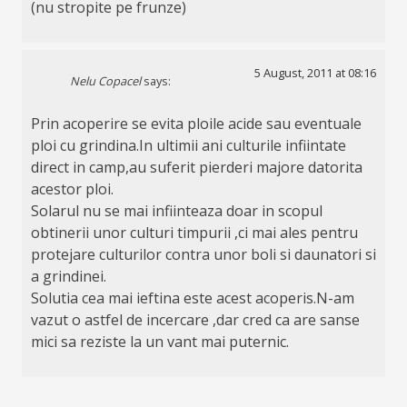
(nu stropite pe frunze)
5 August, 2011 at 08:16
Nelu Copacel
says:
Prin acoperire se evita ploile acide sau eventuale
ploi cu grindina.In ultimii ani culturile infiintate
direct in camp,au suferit pierderi majore datorita
acestor ploi.
Solarul nu se mai infiinteaza doar in scopul
obtinerii unor culturi timpurii ,ci mai ales pentru
protejare culturilor contra unor boli si daunatori si
a grindinei.
Solutia cea mai ieftina este acest acoperis.N-am
vazut o astfel de incercare ,dar cred ca are sanse
mici sa reziste la un vant mai puternic.