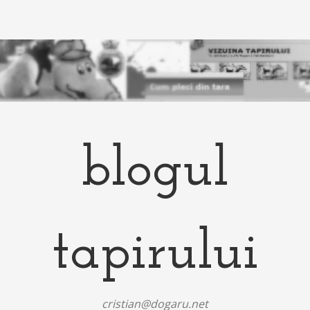
blogul
tapirului
cristian@dogaru.net