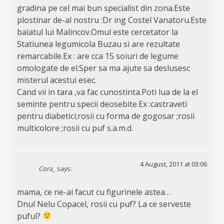
gradina pe cel mai bun specialist din zona.Este
plostinar de-al nostru :Dr ing Costel Vanatoru.Este
baiatul lui Malincov.Omul este cercetator la
Statiunea legumicola Buzau si are rezultate
remarcabile.Ex : are cca 15 soiuri de legume
omologate de el.Sper sa ma ajute sa deslusesc
misterul acestui esec.
Cand vii in tara ,va fac cunostinta.Poti lua de la el
seminte pentru specii deosebite.Ex :castraveti
pentru diabetici;rosii cu forma de gogosar ;rosii
multicolore ;rosii cu puf s.a.m.d.
4 August, 2011 at 03:06
Cora_
says:
mama, ce ne-ai facut cu figurinele astea…
Dnul Nelu Copacel, rosii cu puf? La ce serveste
puful?