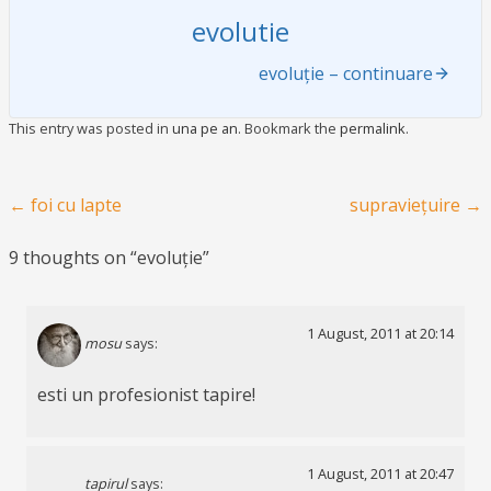
evolutie
evoluție – continuare
This entry was posted in
una pe an
. Bookmark the
permalink
.
Post navigation
←
foi cu lapte
supraviețuire
→
9 thoughts on “
evoluție
”
1 August, 2011 at 20:14
mosu
says:
esti un profesionist tapire!
1 August, 2011 at 20:47
tapirul
says: