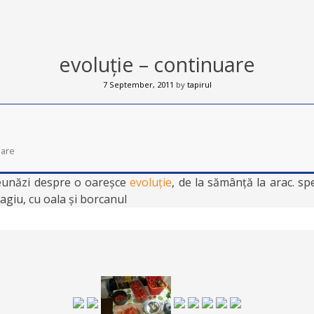
evoluție – continuare
7 September, 2011
by
tapirul
uare
unăzi despre o oareșce
evoluție
, de la sămânță la arac. sp
agiu, cu oala și borcanul