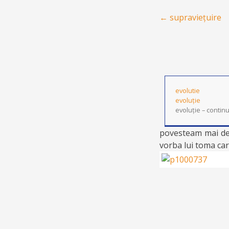
Post navigation
←
supraviețuire
evolutie
evoluție
evoluție – contin
povesteam mai de
vorba lui toma car