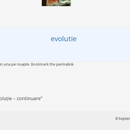
evolutie
 in
una pe noapte
. Bookmark the
permalink
.
oluție – continuare
”
8 Septem