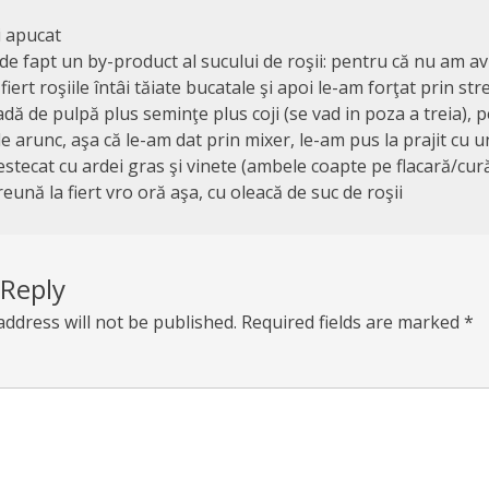
 apucat
 de fapt un by-product al sucului de roşii: pentru că nu am a
 fiert roşiile întâi tăiate bucatale şi apoi le-am forţat prin st
ă de pulpă plus seminţe plus coji (se vad in poza a treia), 
e arunc, aşa că le-am dat prin mixer, le-am pus la prajit cu un 
stecat cu ardei gras şi vinete (ambele coapte pe flacară/cură
ună la fiert vro oră aşa, cu oleacă de suc de roşii
 Reply
address will not be published.
Required fields are marked
*