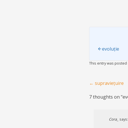
evoluție
This entry was posted
Post navigation
←
supraviețuire
7 thoughts on “
ev
Cora_
says: