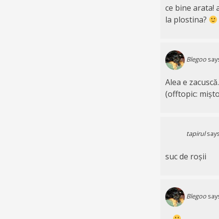
ce bine arata! 
la plostina?
Blegoo
say
Alea e zacuscă
(offtopic: mișt
tapirul
says
suc de roșii
Blegoo
say
…
…