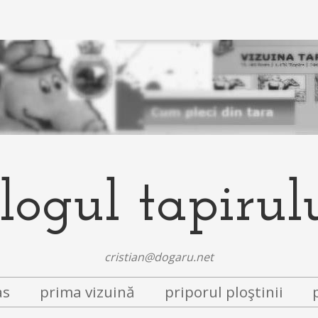
logul tapirul
cristian@dogaru.net
as
prima vizuină
priporul ploştinii