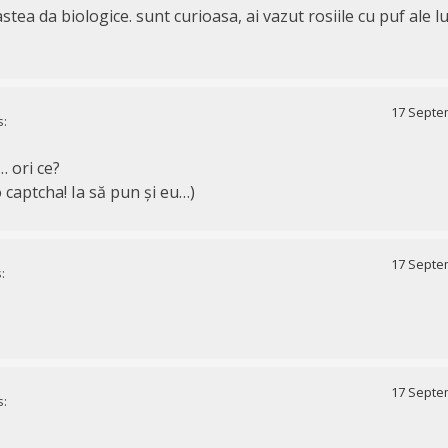
astea da biologice. sunt curioasa, ai vazut rosiile cu puf ale l
17 Septem
s:
… ori ce?
o captcha! Ia să pun și eu…)
17 Septem
:
17 Septem
s: