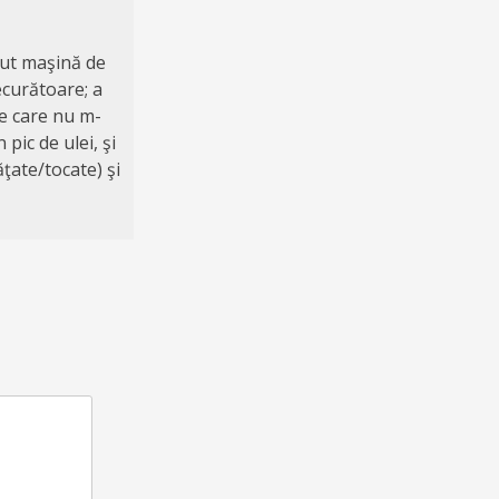
vut maşină de
recurătoare; a
pe care nu m-
pic de ulei, şi
ţate/tocate) şi