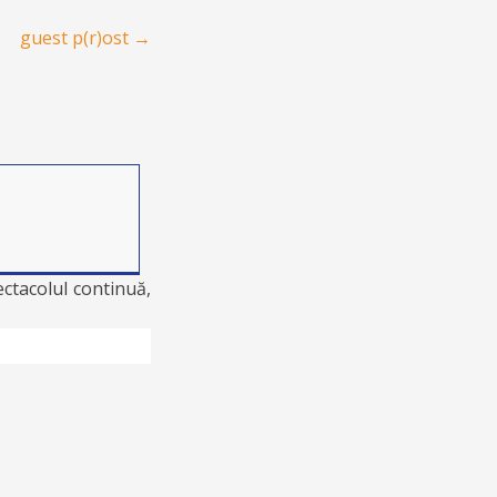
guest p(r)ost
→
ectacolul continuă,