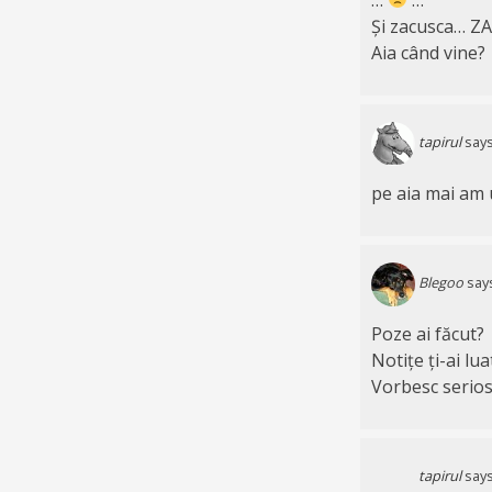
Și zacusca… Z
Aia când vine?
tapirul
says
pe aia mai am u
Blegoo
say
Poze ai făcut?
Notițe ți-ai lua
Vorbesc serios
tapirul
says