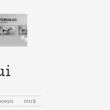
ui
poesis
intră