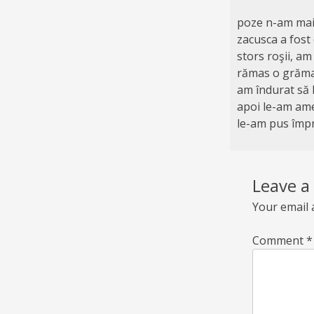
poze n-am mai
zacusca a fost
stors roşii, am
rămas o grămad
am îndurat să l
apoi le-am ame
le-am pus împre
Leave a
Your email 
Comment
*