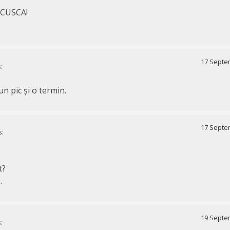
ACUSCA!
17 Septem
:
n pic și o termin.
17 Septem
s:
t?
.
19 Septem
: