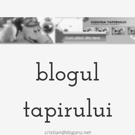
blogul
tapirului
cristian@dogaru.net