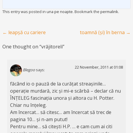
This entry was posted in
una pe noapte
. Bookmark the
permalink
.
Post navigation
←
leapșă cu cariere
toamnă (și) în berna
→
One thought on “
vrăjitoreli
”
22 November, 2011 at 01:08
Blegoo
says:
făcând io o pauză de la curățat streașinile…
operație murdară, zic și mi-e scârbă – declar că nu
ÎNȚELEG fascinația unora și altora cu H. Potter.
Chiar nu înțeleg.
Am încercat… să citesc… am încercat să trec de
pagina 10… și n-am putut!
Pentru mine… să citești H.P. … e cam cum ai citi