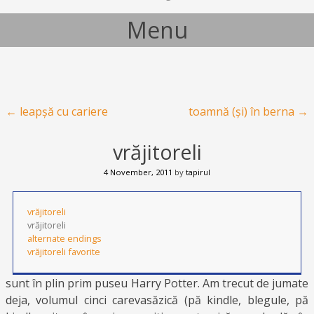
Menu
Skip to content
Post navigation
←
leapșă cu cariere
toamnă (și) în berna
→
vrăjitoreli
4 November, 2011
by
tapirul
vrăjitoreli
vrăjitoreli
alternate endings
vrăjitoreli favorite
sunt în plin prim puseu Harry Potter. Am trecut de jumate
deja, volumul cinci carevasăzică (pă kindle, blegule, pă