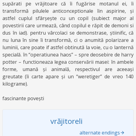
supărati pe vrăjitoare că îi fugărise motanul ei, îi
transformă pilulele anticonceptionale îin aspirine, și
astfel cuplul sfârșește cu un copil (subiect major al
povestirii care urmează, când copilul e răpit de demoni si
dus în iad). pentru vârcolaci se demonstrase, știinific, că
nu luna în sine îi transformă, ci o anumită polarizare a
luminii, care poate if astfel obtinută la voie, cu o lanternă
specială. în “operatiunea haos” – spre deosebire de harry
potter – functioneaza legea conservării masei: în ambele
forme, umană și animală, respectivul are aceeași
greutate (îi carte apare și un “weretiger” de vreo 140
kilograme).
fascinante povești
vrăjitoreli
alternate endings