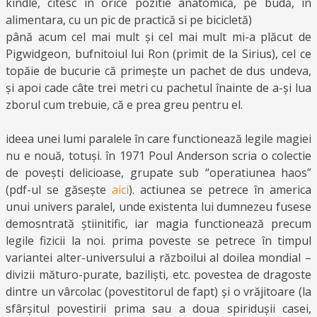
kindle, citesc în orice pozitie anatomică, pe budă, în
alimentara, cu un pic de practică si pe bicicletă)
până acum cel mai mult și cel mai mult mi-a plăcut de
Pigwidgeon, bufnitoiul lui Ron (primit de la Sirius), cel ce
topăie de bucurie că primește un pachet de dus undeva,
și apoi cade câte trei metri cu pachetul înainte de a-și lua
zborul cum trebuie, că e prea greu pentru el.
ideea unei lumi paralele în care functionează legile magiei
nu e nouă, totuși. în 1971 Poul Anderson scria o colectie
de povești delicioase, grupate sub “operatiunea haos”
(pdf-ul se găsește
aici
). actiunea se petrece în america
unui univers paralel, unde existenta lui dumnezeu fusese
demosntrată știinitific, iar magia functionează precum
legile fizicii la noi. prima poveste se petrece în timpul
variantei alter-universului a războilui al doilea mondial –
divizii măturo-purate, baziliști, etc. povestea de dragoste
dintre un vârcolac (povestitorul de fapt) și o vrăjitoare (la
sfârșitul povestirii prima sau a doua spiridușii casei,