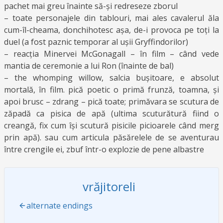
pachet mai greu înainte să-și redreseze zborul
– toate personajele din tablouri, mai ales cavalerul ăla
cum-îl-cheama, donchihotesc așa, de-i provoca pe toți la
duel (a fost paznic temporar al ușii Gryffindorilor)
– reacția Minervei McGonagall – în film – când vede
mantia de ceremonie a lui Ron (înainte de bal)
– the whomping willow, salcia bușitoare, e absolut
mortală, în film. pică poetic o primă frunză, toamna, și
apoi brusc – zdrang – pică toate; primăvara se scutura de
zăpadă ca pisica de apă (ultima scuturătură fiind o
creangă, fix cum își scutură pisicile picioarele când merg
prin apă). sau cum articula păsărelele de se aventurau
între crengile ei, zbuf într-o explozie de pene albastre
vrăjitoreli
alternate endings