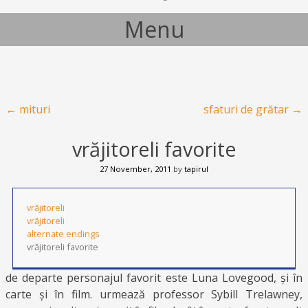
Menu
Skip to content
Post navigation
←
mituri
sfaturi de grătar
→
vrăjitoreli favorite
27 November, 2011
by
tapirul
vrăjitoreli
vrăjitoreli
alternate endings
vrăjitoreli favorite
de departe personajul favorit este Luna Lovegood, și în
carte și în film. urmează professor Sybill Trelawney,