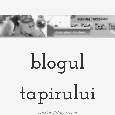
blogul
tapirului
cristian@dogaru.net