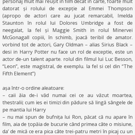
personaj mult mai reușit în film decât în carte, foarte mult
datorat și rolului de excepție al Emmei Thompson
(apropo de actori care au jucat remarcabil, Imelda
Staunton în rolul lui Dolores Umbridge a fost de
neegalat, la fel și Maggie Smith in rolul Minervei
McGonagall copiii, în schimb, joacă teribil de amator.
vorbind tot de actori, Gary Oldman – alias Sirius Black –
desi in Harry Potter nu face un rol de exceptie, este un
actor de-un talent aparte. rolul din filmul lui Luc Besson,
“Leon”, este magistral, de exemplu. la fel si cel din “The
Fifth Element”)
așa într-o ordine aleatoare:
– caii ăia de-i văd numai cei ce au văzut moartea,
thestralii; cum ies ei timizi din pădure să lingă sângele de
pe mantia lui Harry
– nu mai spun de bufnița lui Ron, păcat că nu apare în
film, aia de țopăia de bucurie când primea câte o misiune,
da’ de mică ce era pica câte trei-patru metri în picaj cu un