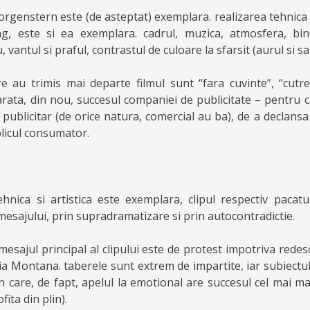
rgenstern este (de asteptat) exemplara. realizarea tehnica a
ng, este si ea exemplara. cadrul, muzica, atmosfera, bin
, vantul si praful, contrastul de culoare la sfarsit (aurul si s
re au trimis mai departe filmul sunt “fara cuvinte”, “cutr
 arata, din nou, succesul companiei de publicitate – pentru 
 publicitar (de orice natura, comercial au ba), de a declans
licul consumator.
ehnica si artistica este exemplara, clipul respectiv pacatui
mesajului, prin supradramatizare si prin autocontradictie.
esajul principal al clipului este de protest impotriva redesc
sia Montana. taberele sunt extrem de impartite, iar subiectu
 in care, de fapt, apelul la emotional are succesul cel mai m
fita din plin).