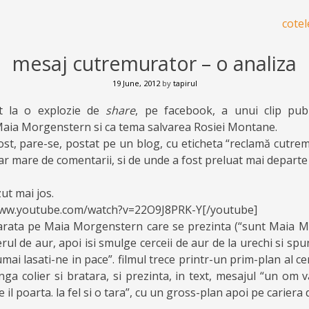
cotel
mesaj cutremurator – o analiza
19 June, 2012
by
tapirul
at la o explozie de
share
, pe facebook, a unui clip publ
aia Morgenstern si ca tema salvarea Rosiei Montane.
fost, pare-se, postat pe un blog, cu eticheta “reclamă cutr
r mare de comentarii, si de unde a fost preluat mai depart
ut mai jos.
www.youtube.com/watch?v=22O9J8PRK-Y[/youtube]
o arata pe Maia Morgenstern care se prezinta (“sunt Maia Mo
ierul de aur, apoi isi smulge cerceii de aur de la urechi si sp
ai lasati-ne in pace”. filmul trece printr-un prim-plan al ce
nga colier si bratara, si prezinta, in text, mesajul “un om
 il poarta. la fel si o tara”, cu un gross-plan apoi pe cariera