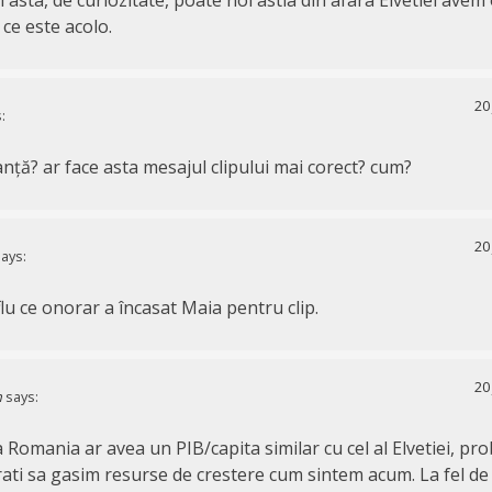
ce este acolo.
20
:
nță? ar face asta mesajul clipului mai corect? cum?
20
ays:
lu ce onorar a încasat Maia pentru clip.
20
n
says:
 Romania ar avea un PIB/capita similar cu cel al Elvetiei, pr
erati sa gasim resurse de crestere cum sintem acum. La fel de