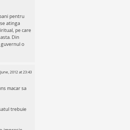
 bani pentru
 se atinga
iritual, pe care
 asta. Din
 guvernul o
 June, 2012 at 23:43
juns macar sa
satul trebuie
 o impresie