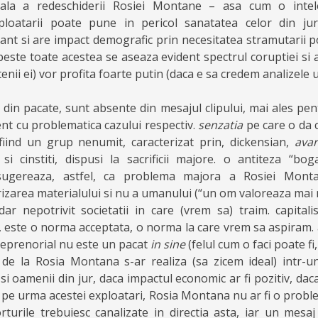
pala a redeschiderii Rosiei Montane – asa cum o inte
ploatarii poate pune in pericol sanatatea celor din jur
ant si are impact demografic prin necesitatea stramutarii po
peste toate acestea se aseaza evident spectrul coruptiei si a
enii ei) vor profita foarte putin (daca e sa credem analizele 
 din pacate, sunt absente din mesajul clipului, mai ales pen
ent cu problematica cazului respectiv.
senzatia
pe care o da c
” fiind un grup nenumit, caracterizat prin, dickensian,
avar
i cinstiti, dispusi la sacrificii majore. o antiteza “bo
 sugereaza, astfel, ca problema majora a Rosiei Monta
izarea materialului si nu a umanului (“un om valoreaza mai m
dar nepotrivit societatii in care (vrem sa) traim. capital
, este o norma acceptata, o norma la care vrem sa aspiram. a
treprenorial nu este un pacat
in sine
(felul cum o faci poate fi,
 de la Rosia Montana s-ar realiza (sa zicem ideal) intr-
si oamenii din jur, daca impactul economic ar fi pozitiv, daca
e pe urma acestei exploatari, Rosia Montana nu ar fi o probl
forturile trebuiesc canalizate in directia asta, iar un mesaj