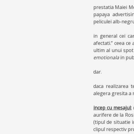
prestatia Maiei Mo
papaya advertisi
peliculei alb-negru
in general cei ca
afectati.” ceea ce
ultim al unui spot
emotionala
in pub
dar.
daca realizarea t
alegera gresita a 
incep cu mesajul:
m
aurifere de la Ro
(tipul de situatie
clipul respectiv pro