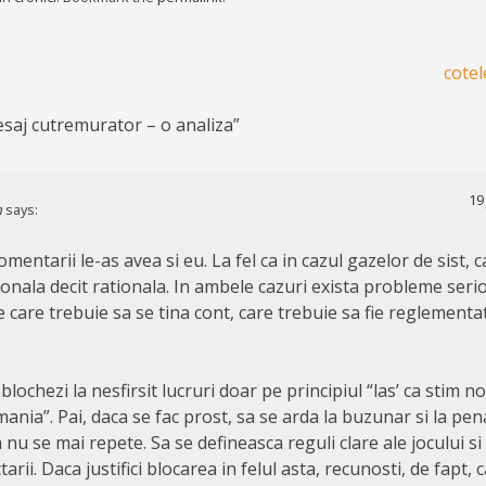
cotel
saj cutremurator – o analiza
”
19
n
says:
mentarii le-as avea si eu. La fel ca in cazul gazelor de sist,
nala decit rationala. In ambele cazuri exista probleme serio
 care trebuie sa se tina cont, care trebuie sa fie reglementate
blochezi la nesfirsit lucruri doar pe principiul “las’ ca stim n
mania”. Pai, daca se fac prost, sa se arda la buzunar si la pena
a nu se mai repete. Sa se defineasca reguli clare ale jocului si
rii. Daca justifici blocarea in felul asta, recunosti, de fapt, c