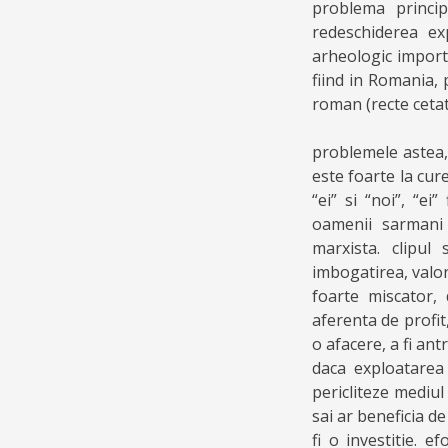
problema princi
redeschiderea ex
arheologic import
fiind in Romania, 
roman (recte cetat
problemele astea,
este foarte la cur
“ei” si “noi”, “ei
oamenii sarmani s
marxista. clipul
imbogatirea, valor
foarte miscator, 
aferenta de profit
o afacere, a fi an
daca exploatarea
pericliteze mediul 
sai ar beneficia d
fi o investitie. e