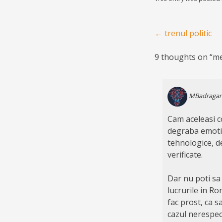
Post navigation
←
trenul politic
9 thoughts on “
me
MBadraga
Cam aceleasi co
degraba emotio
tehnologice, de
verificate.
Dar nu poti sa 
lucrurile in Ro
fac prost, ca s
cazul nerespecta