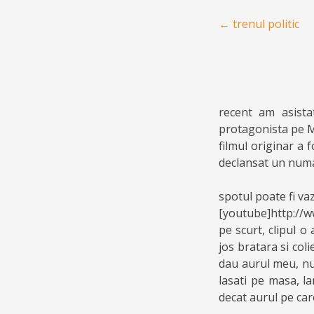
Post navigation
←
trenul politic
recent am asist
protagonista pe M
filmul originar a 
declansat un numa
spotul poate fi vaz
[youtube]http://
pe scurt, clipul 
jos bratara si col
dau aurul meu, num
lasati pe masa, la
decat aurul pe care