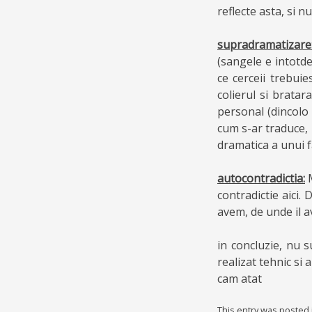
reflecte asta, si nu
supradramatizare
(sangele e intotde
ce cerceii trebui
colierul si bratar
personal (dincolo 
cum s-ar traduce, 
dramatica a unui f
autocontradictia:
M
contradictie aici.
avem, de unde il av
in concluzie, nu s
realizat tehnic si ar
cam atat
This entry was posted