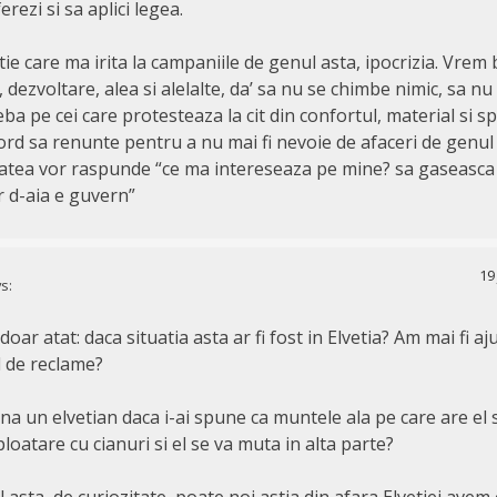
erezi si sa aplici legea.
tie care ma irita la campaniile de genul asta, ipocrizia. Vrem
, dezvoltare, alea si alelalte, da’ sa nu se chimbe nimic, sa nu
reba pe cei care protesteaza la cit din confortul, material si sp
acord sa renunte pentru a nu mai fi nevoie de afaceri de genul
atea vor raspunde “ce ma intereseaza pe mine? sa gaseasca
r d-aia e guvern”
19
s:
doar atat: daca situatia asta ar fi fost in Elvetia? Am mai fi a
 de reclame?
na un elvetian daca i-ai spune ca muntele ala pe care are el 
loatare cu cianuri si el se va muta in alta parte?
l asta, de curiozitate, poate noi astia din afara Elvetiei avem