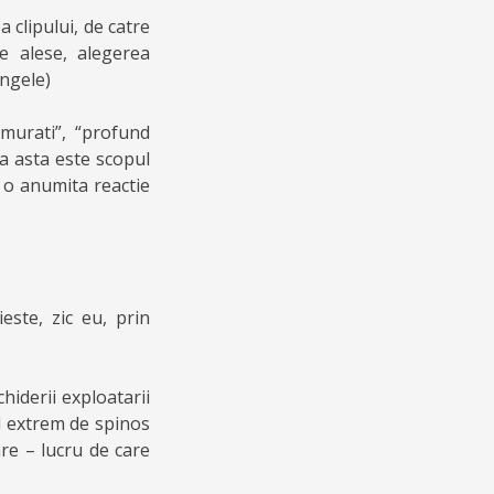
 clipului, de catre
e alese, alegerea
angele)
emurati”, “profund
ca asta este scopul
a o anumita reactie
este, zic eu, prin
hiderii exploatarii
l extrem de spinos
are – lucru de care