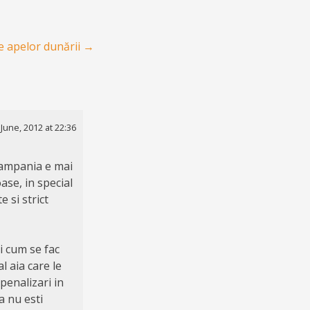
e apelor dunării
→
 June, 2012 at 22:36
 campania e mai
ase, in special
 si strict
oi cum se fac
l aia care le
 penalizari in
a nu esti