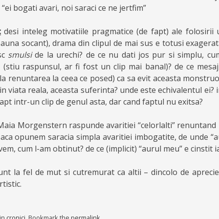
 “ei bogati avari, noi saraci ce ne jertfim”
:
desi inteleg motivatiile pragmatice (de fapt) ale folosirii
auna socant), drama din clipul de mai sus e totusi exagerat
esc
smulsi
de la urechi? de ce nu dati jos pur si simplu, cu
a (stiu raspunsul, ar fi fost un clip mai banal)? de ce mesaj
la renuntarea la ceea ce posed) ca sa evit aceasta monstruo
in viata reala, aceasta suferinta? unde este echivalentul ei?
apt intr-un clip de genul asta, dar cand faptul nu exitsa?
aia Morgenstern raspunde avaritiei “celorlalti” renuntand l
 Daca opunem saracia simpla avaritiei imbogatite, de unde “a
em, cum l-am obtinut? de ce (implicit) “aurul meu” e cinstit ia
unt la fel de mut si cutremurat ca altii – dincolo de apreci
tistic.
 in
cronici
. Bookmark the
permalink
.