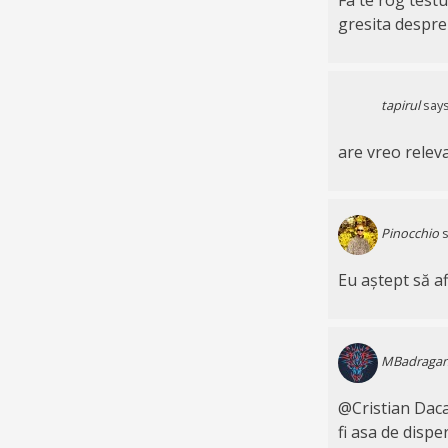
gresita despre 
tapirul
says
are vreo releva
Pinocchio
s
Eu aștept să af
MBadraga
@Cristian Daca
fi asa de disp