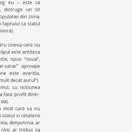
leg eu – este ca
, distruge un sit
pulatiei din zona.
 faptului ca statul
unora).
tru cineva care nu
lipul este antiteza
itie
, opus “noua”,
gat-sarac” aproape
ne este avaritia,
ult decat aurul”).
ismul, cu notiunea
 face profit dintr-
 da).
un mod care sa nu
 statul si cetatenii
ema, dimpotriva. ar
 civic ar trebui sa