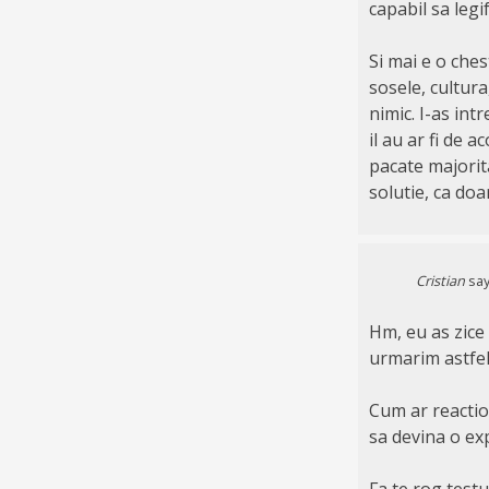
capabil sa legif
Si mai e o ches
sosele, cultura
nimic. I-as int
il au ar fi de 
pacate majorit
solutie, ca doa
Cristian
say
Hm, eu as zice 
urmarim astfel
Cum ar reactio
sa devina o exp
Fa te rog testu