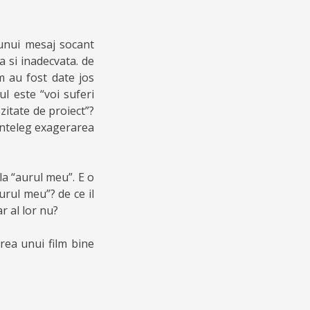
 unui mesaj socant
a si inadecvata. de
m au fost date jos
ul este “voi suferi
zitate de proiect”?
 inteleg exagerarea
a “aurul meu”. E o
urul meu”? de ce il
r al lor nu?
erea unui film bine