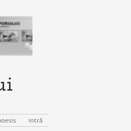
ui
poesis
intră