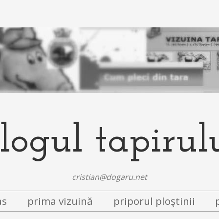
logul tapirul
cristian@dogaru.net
as
prima vizuină
priporul ploştinii