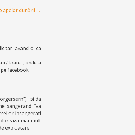
e apelor dunării
→
icitar avand-o ca
emurătoare”, unde a
e pe facebook
rgersern”), isi da
une, sangerand, “va
rceilor insangerati
 valoreaza mai mult
 de exploatare