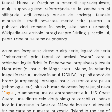
feudal. Numai o fracţiune a omenirii supravieţuieşte,
mulţi supravieţuiesc reîntorcăndu-se la canibalism şi
sălbăticie, alţii creează nuclee de societăţi feudale
minuscule… toată povestea merită citită (autorul a
publicat cinci romane în serie, alte patru urmând).
Wikipedia are articole întregi despre Stirling şi cărţile lui,
pentru cine nu se teme de
spoilers
Acum am început să citesc o altă serie, legată de seria
“Emberverse” prin faptul că acelaşi “event” care a
schimbat legile fizicii în Emberverse propulsează insula
Nantucket (o insulă de lângă statul Maine, în Atlantic)
înapoi în trecut, undeva în anul 1250 BC, în plină epocă de
bronz (europeană). Întreaga insulă, cu tot ce era pe ea
(tehnologie, etc), plus o bucată de ocean împrejur, şi nava
“
Eagle
“, o ambarcaţiune de antrenament a lui U.S. Coast
Guard, una dintre cele două simgure corăbii cu pânze
încă în funcţiune în America. Mâna de locuitori ai insulei
(prima carte se numeşte, sugestiv, “Island in the sea of