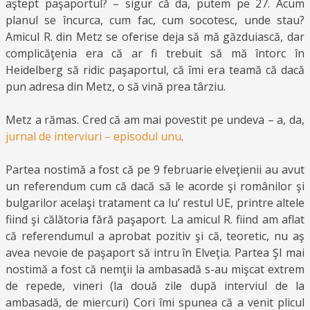
aştept paşaportul? – sigur că da, putem pe 27. Acum
planul se încurca, cum fac, cum socotesc, unde stau?
Amicul R. din Metz se oferise deja să mă găzduiască, dar
complicăţenia era că ar fi trebuit să mă întorc în
Heidelberg să ridic paşaportul, că îmi era teamă că dacă
pun adresa din Metz, o să vină prea târziu.
Metz a rămas. Cred că am mai povestit pe undeva – a, da,
jurnal de interviuri – episodul unu
.
Partea nostimă a fost că pe 9 februarie elveţienii au avut
un referendum cum că dacă să le acorde şi românilor şi
bulgarilor acelaşi tratament ca lu’ restul UE, printre altele
fiind şi călătoria fără paşaport. La amicul R. fiind am aflat
că referendumul a aprobat pozitiv şi că, teoretic, nu aş
avea nevoie de paşaport să intru în Elveţia. Partea ŞI mai
nostimă a fost că nemţii la ambasadă s-au mişcat extrem
de repede, vineri (la două zile după interviul de la
ambasadă, de miercuri) Cori îmi spunea că a venit plicul