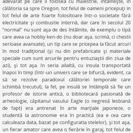
adevărat pe care îl folosea cu măiestrie, întâlneşte, în
călătoria sa spre Oregon, tot felul de oameni pricepuţi in
tot felul de arte foarte folositoare într-o societate fără
electricitate şi combustie internă, dar care în secolul 20
“normal” nu sunt aşa de des întâlnite, de exemplu o tipă
care avea ca hobby ken-do (nu doar aşa, scrimă, ci chestii
serioase avansate), un tip care se pricepea la făcut arcuri
în mod tradiţional (şi nu din prefabricate şi materiale
speciale cum sunt arcurile pentru entuziaştii din ziua de
azi), şi tot aşa. In seria ailaltă, cu insula transportată
înapoi în timp (într-un univers care se bifurcă, evident, ca
să se rezolve paradoxul călătoriei temporale care
schimbă trecutul), la fel, pe insulă se întâmplă să fie un
profesor de istorie antică, o bibliotecară pasionată de
arheologie, căpitanul vasului Eagle (o negresă lesbiană
de fapt) era antrenat în arte marţiale japoneze, o
studentă la astronomie era în practică (ea e cea care
calculeaza data, bazat pe configuratia stelelor), şi tot aşa,
un fierar amator care avea o fierărie în garaj, tot felul de