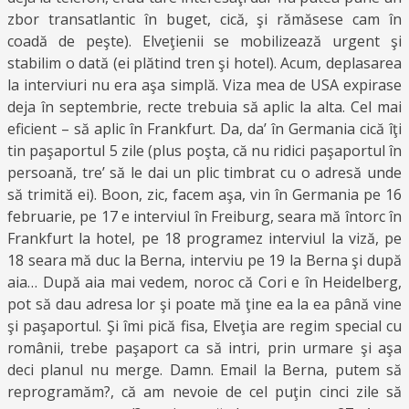
zbor transatlantic în buget, cică, şi rămăsese cam în
coadă de peşte). Elveţienii se mobilizează urgent şi
stabilim o dată (ei plătind tren şi hotel). Acum, deplasarea
la interviuri nu era aşa simplă. Viza mea de USA expirase
deja în septembrie, recte trebuia să aplic la alta. Cel mai
eficient – să aplic în Frankfurt. Da, da’ în Germania cică îţi
tin paşaportul 5 zile (plus poşta, că nu ridici paşaportul în
persoană, tre’ să le dai un plic timbrat cu o adresă unde
să trimită ei). Boon, zic, facem aşa, vin în Germania pe 16
februarie, pe 17 e interviul în Freiburg, seara mă întorc în
Frankfurt la hotel, pe 18 programez interviul la viză, pe
18 seara mă duc la Berna, interviu pe 19 la Berna şi după
aia… După aia mai vedem, noroc că Cori e în Heidelberg,
pot să dau adresa lor şi poate mă ţine ea la ea până vine
şi paşaportul. Şi îmi pică fisa, Elveţia are regim special cu
românii, trebe paşaport ca să intri, prin urmare şi aşa
deci planul nu merge. Damn. Email la Berna, putem să
reprogramăm?, că am nevoie de cel puţin cinci zile să