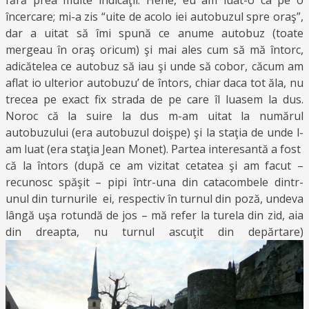
fără prea multe indicaţii. Hehe, eu am luat-o ca pe o
încercare; mi-a zis “uite de acolo iei autobuzul spre oraş”,
dar a uitat să îmi spună ce anume autobuz (toate
mergeau în oraş oricum) şi mai ales cum să mă întorc,
adicătelea ce autobuz să iau şi unde să cobor, căcum am
aflat io ulterior autobuzu’ de întors, chiar daca tot ăla, nu
trecea pe exact fix strada de pe care îl luasem la dus.
Noroc că la suire la dus m-am uitat la numărul
autobuzului (era autobuzul doişpe) şi la staţia de unde l-
am luat (era staţia Jean Monet). Partea interesantă a fost
că la întors (după ce am vizitat cetatea şi am facut –
recunosc spăşit – pipi într-una din catacombele dintr-
unul din turnurile ei, respectiv în turnul din poză, undeva
lângă uşa rotundă de jos – mă refer la turela din zid, aia
din dreapta, nu turnul ascuţit din depărtare)