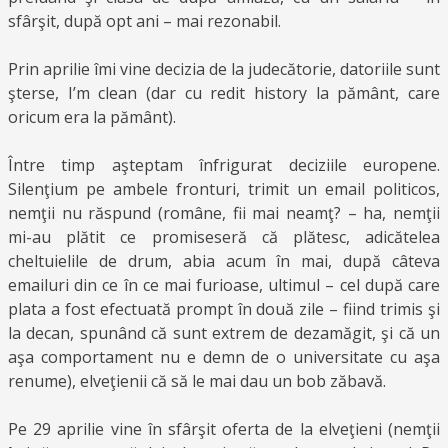
sfârşit, după opt ani – mai rezonabil.
Prin aprilie îmi vine decizia de la judecătorie, datoriile sunt
şterse, I’m clean (dar cu redit history la pământ, care
oricum era la pământ).
Între timp aşteptam înfrigurat deciziile europene.
Silenţium pe ambele fronturi, trimit un email politicos,
nemţii nu răspund (române, fii mai neamţ? – ha, nemţii
mi-au plătit ce promiseseră că plătesc, adicătelea
cheltuielile de drum, abia acum în mai, după câteva
emailuri din ce în ce mai furioase, ultimul – cel după care
plata a fost efectuată prompt în două zile – fiind trimis şi
la decan, spunând că sunt extrem de dezamăgit, şi că un
aşa comportament nu e demn de o universitate cu aşa
renume), elveţienii că să le mai dau un bob zăbavă.
Pe 29 aprilie vine în sfârşit oferta de la elveţieni (nemţii