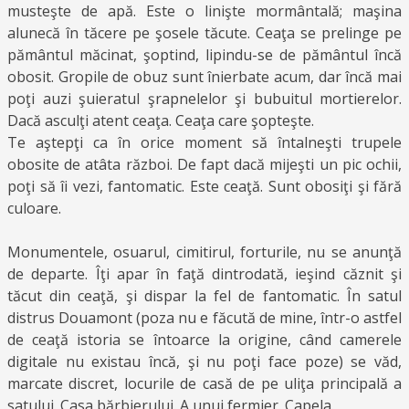
musteşte de apă. Este o linişte mormântală; maşina
alunecă în tăcere pe şosele tăcute. Ceaţa se prelinge pe
pământul măcinat, şoptind, lipindu-se de pământul încă
obosit. Gropile de obuz sunt înierbate acum, dar încă mai
poţi auzi şuieratul şrapnelelor şi bubuitul mortierelor.
Dacă asculţi atent ceaţa. Ceaţa care şopteşte.
Te aştepţi ca în orice moment să întalneşti trupele
obosite de atâta război. De fapt dacă mijeşti un pic ochii,
poţi să îi vezi, fantomatic. Este ceaţă. Sunt obosiţi şi fără
culoare.
Monumentele, osuarul, cimitirul, forturile, nu se anunţă
de departe. Îţi apar în faţă dintrodată, ieşind căznit şi
tăcut din ceaţă, şi dispar la fel de fantomatic. În satul
distrus Douamont (poza nu e făcută de mine, într-o astfel
de ceaţă istoria se întoarce la origine, când camerele
digitale nu existau încă, şi nu poţi face poze) se văd,
marcate discret, locurile de casă de pe uliţa principală a
satului. Casa bărbierului. A unui fermier. Capela.