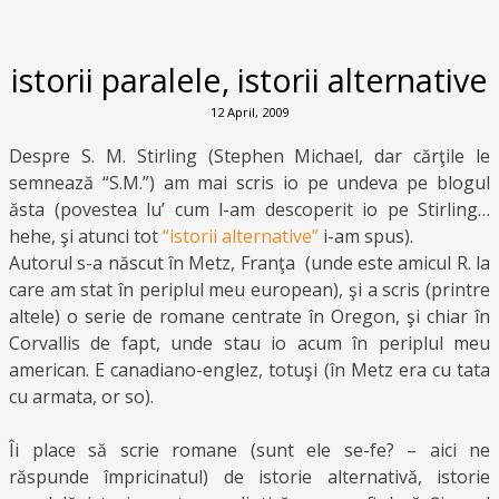
istorii paralele, istorii alternative
12 April, 2009
Despre S. M. Stirling (Stephen Michael, dar cărţile le
semnează “S.M.”) am mai scris io pe undeva pe blogul
ăsta (povestea lu’ cum l-am descoperit io pe Stirling…
hehe, şi atunci tot
“istorii alternative”
i-am spus).
Autorul s-a născut în Metz, Franţa (unde este amicul R. la
care am stat în periplul meu european), şi a scris (printre
altele) o serie de romane centrate în Oregon, şi chiar în
Corvallis de fapt, unde stau io acum în periplul meu
american. E canadiano-englez, totuşi (în Metz era cu tata
cu armata, or so).
Îi place să scrie romane (sunt ele se-fe? – aici ne
răspunde împricinatul) de istorie alternativă, istorie