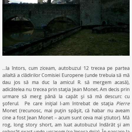
…la întors, cum ziceam, autobuzul 12 trecea pe partea
ailaltă a clădirilor Comisiei Europene (unde trebuia să mă
dau jos să ma duc la amicul R. să mergem acasă),
adicătelea nu trecea prin staţia Jean Monet. Am decis prin
urmare să merg până la capăt şi să mă descurc cu
şoferul. Pe care iniţial l-am întrebat de staţia
Pierre
Monet (recunosc, mai puţin spăşit, că habar nu aveam
cine a fost Jean Monet – acum sunt ceva mai ştiutor). Mă
rog, long story short, am luat autobuzul îndărăt şi am
coborât exact unde urcasem (se însera deja). În parcare la