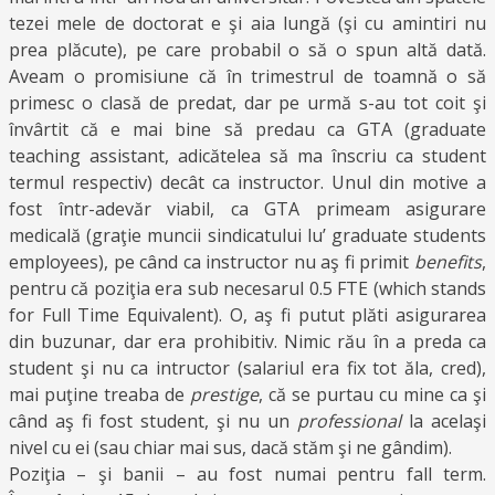
tezei mele de doctorat e şi aia lungă (şi cu amintiri nu
prea plăcute), pe care probabil o să o spun altă dată.
Aveam o promisiune că în trimestrul de toamnă o să
primesc o clasă de predat, dar pe urmă s-au tot coit şi
învârtit că e mai bine să predau ca GTA (graduate
teaching assistant, adicătelea să ma înscriu ca student
termul respectiv) decât ca instructor. Unul din motive a
fost într-adevăr viabil, ca GTA primeam asigurare
medicală (graţie muncii sindicatului lu’ graduate students
employees), pe când ca instructor nu aş fi primit
benefits
,
pentru că poziţia era sub necesarul 0.5 FTE (which stands
for Full Time Equivalent). O, aş fi putut plăti asigurarea
din buzunar, dar era prohibitiv. Nimic rău în a preda ca
student şi nu ca intructor (salariul era fix tot ăla, cred),
mai puţine treaba de
prestige
, că se purtau cu mine ca şi
când aş fi fost student, şi nu un
professional
la acelaşi
nivel cu ei (sau chiar mai sus, dacă stăm şi ne gândim).
Poziţia – şi banii – au fost numai pentru fall term.