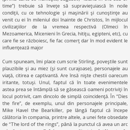
time”) trebuie să înveţe să supravieţuiască în noile
condiţii, cu ce tehnologie şi maşinării şi cunoştinţe au
venit cu ei în mileniul doi înainte de Christos, în mijlocul
civilizaţiilor de la vremea respectivă (Olmeci în
Mezoamerica, Micenieni în Grecia, hitiţu, egipteni, etc), cu
care fie se războiesc, fie fac comerţ dar în mod evident le
influenţează major
Cum spuneam, îmi place cum scrie Stirling, poveştile sunt
plauzibile şi au miez (şi sunt curajoase), personajele au
viaţă, citirea e captivantă. Are însă nişte chestii oarecum
iritante, totuşi. Unul, faptul că în toate evenimentele
astea prea se întâmplă să se găsească oameni potriviţi în
locul potrivit, cam dincolo de simplă coincidenţă. În “Dies
the fire”, de exemplu, unul din personajele principale,
Mike Havel the Bearkiller, pe lângă faptul că începe
călătoria în compania, printre altele, a unei fete obsedate
de “The lord of the rings”, până la punctul că avea un arc