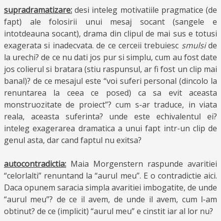
supradramatizare:
desi inteleg motivatiile pragmatice (de
fapt) ale folosirii unui mesaj socant (sangele e
intotdeauna socant), drama din clipul de mai sus e totusi
exagerata si inadecvata. de ce cerceii trebuiesc
smulsi
de
la urechi? de ce nu dati jos pur si simplu, cum au fost date
jos colierul si bratara (stiu raspunsul, ar fi fost un clip mai
banal)? de ce mesajul este “voi suferi personal (dincolo la
renuntarea la ceea ce posed) ca sa evit aceasta
monstruozitate de proiect”? cum s-ar traduce, in viata
reala, aceasta suferinta? unde este echivalentul ei?
inteleg exagerarea dramatica a unui fapt intr-un clip de
genul asta, dar cand faptul nu exitsa?
autocontradictia:
Maia Morgenstern raspunde avaritiei
“celorlalti” renuntand la “aurul meu”. E o contradictie aici.
Daca opunem saracia simpla avaritiei imbogatite, de unde
“aurul meu”? de ce il avem, de unde il avem, cum l-am
obtinut? de ce (implicit) “aurul meu” e cinstit iar al lor nu?