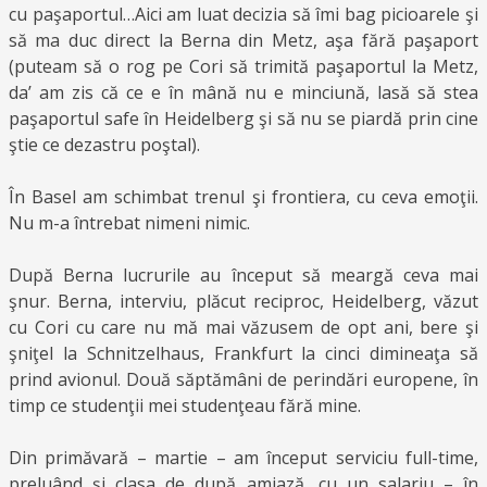
cu paşaportul…Aici am luat decizia să îmi bag picioarele şi
să ma duc direct la Berna din Metz, aşa fără paşaport
(puteam să o rog pe Cori să trimită paşaportul la Metz,
da’ am zis că ce e în mână nu e minciună, lasă să stea
paşaportul safe în Heidelberg şi să nu se piardă prin cine
ştie ce dezastru poştal).
În Basel am schimbat trenul şi frontiera, cu ceva emoţii.
Nu m-a întrebat nimeni nimic.
După Berna lucrurile au început să meargă ceva mai
şnur. Berna, interviu, plăcut reciproc, Heidelberg, văzut
cu Cori cu care nu mă mai văzusem de opt ani, bere şi
şniţel la Schnitzelhaus, Frankfurt la cinci dimineaţa să
prind avionul. Două săptămâni de perindări europene, în
timp ce studenţii mei studenţeau fără mine.
Din primăvară – martie – am început serviciu full-time,
preluând şi clasa de după amiază, cu un salariu – în