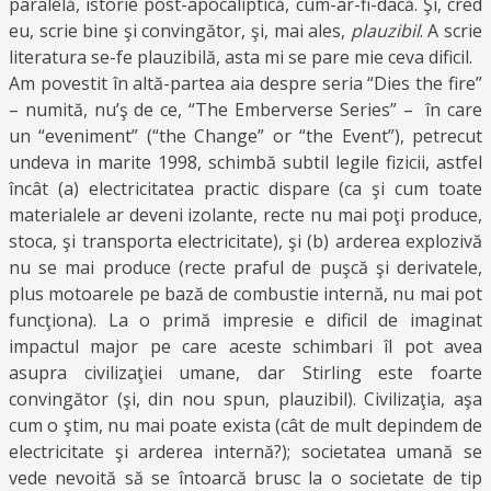
paralelă, istorie post-apocaliptică, cum-ar-fi-dacă. Şi, cred
eu, scrie bine şi convingător, şi, mai ales,
plauzibil
. A scrie
literatura se-fe plauzibilă, asta mi se pare mie ceva dificil.
Am povestit în altă-partea aia despre seria “Dies the fire”
– numită, nu’ş de ce, “The Emberverse Series” – în care
un “eveniment” (“the Change” or “the Event”), petrecut
undeva in marite 1998, schimbă subtil legile fizicii, astfel
încât (a) electricitatea practic dispare (ca şi cum toate
materialele ar deveni izolante, recte nu mai poţi produce,
stoca, şi transporta electricitate), şi (b) arderea explozivă
nu se mai produce (recte praful de puşcă şi derivatele,
plus motoarele pe bază de combustie internă, nu mai pot
funcţiona). La o primă impresie e dificil de imaginat
impactul major pe care aceste schimbari îl pot avea
asupra civilizaţiei umane, dar Stirling este foarte
convingător (şi, din nou spun, plauzibil). Civilizaţia, aşa
cum o ştim, nu mai poate exista (cât de mult depindem de
electricitate şi arderea internă?); societatea umană se
vede nevoită să se întoarcă brusc la o societate de tip