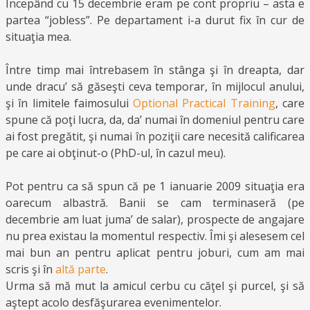
Începând cu 15 decembrie eram pe cont propriu – asta e
partea “jobless”. Pe departament i-a durut fix în cur de
situaţia mea.
Între timp mai întrebasem în stânga şi în dreapta, dar
unde dracu’ să găseşti ceva temporar, în mijlocul anului,
şi în limitele faimosului
Optional Practical Training
, care
spune că poţi lucra, da, da’ numai în domeniul pentru care
ai fost pregătit, şi numai în poziţii care necesită calificarea
pe care ai obţinut-o (PhD-ul, în cazul meu).
Pot pentru ca să spun că pe 1 ianuarie 2009 situaţia era
oarecum albastră. Banii se cam terminaseră (pe
decembrie am luat juma’ de salar), prospecte de angajare
nu prea existau la momentul respectiv. Îmi şi alesesem cel
mai bun an pentru aplicat pentru joburi, cum am mai
scris şi în
altă parte
.
Urma să mă mut la amicul cerbu cu căţel şi purcel, şi să
aştept acolo desfăşurarea evenimentelor.