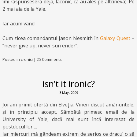
îmi răspunseseră deja, laconic, că au ales pe altcineva). Pe
2 mai aia de la Yale.
Iar acum vând.
Cum zicea comandantul Jason Nesmith în
Galaxy Quest
–
“never give up, never surrender”.
Posted in
cronici
|
25 Comments
isn’t it ironic?
3 May, 2009
Joi am primit ofertă din Elveţia. Vineri discut amănuntele,
şi în principiu accept. Sâmbătă primesc email de la
University of Yale, dacă mai sunt încă interesat de
postdocul lor….
Iar miercuri mă gândeam extrem de serios ce dracu’ o să