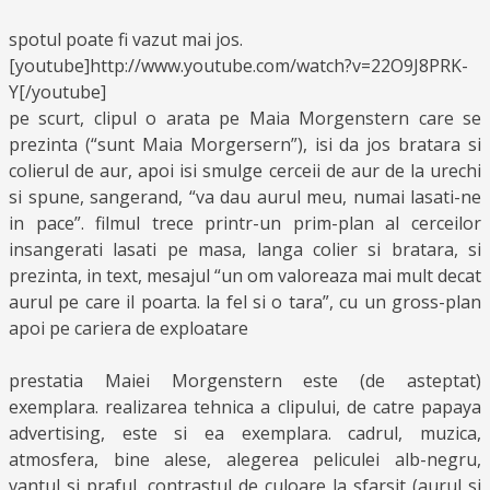
spotul poate fi vazut mai jos.
[youtube]http://www.youtube.com/watch?v=22O9J8PRK-
Y[/youtube]
pe scurt, clipul o arata pe Maia Morgenstern care se
prezinta (“sunt Maia Morgersern”), isi da jos bratara si
colierul de aur, apoi isi smulge cerceii de aur de la urechi
si spune, sangerand, “va dau aurul meu, numai lasati-ne
in pace”. filmul trece printr-un prim-plan al cerceilor
insangerati lasati pe masa, langa colier si bratara, si
prezinta, in text, mesajul “un om valoreaza mai mult decat
aurul pe care il poarta. la fel si o tara”, cu un gross-plan
apoi pe cariera de exploatare
prestatia Maiei Morgenstern este (de asteptat)
exemplara. realizarea tehnica a clipului, de catre papaya
advertising, este si ea exemplara. cadrul, muzica,
atmosfera, bine alese, alegerea peliculei alb-negru,
vantul si praful, contrastul de culoare la sfarsit (aurul si