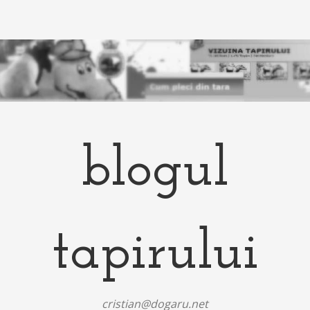
blogul
tapirului
cristian@dogaru.net