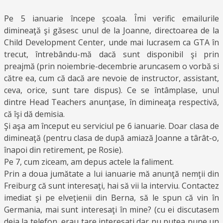
Pe 5 ianuarie începe şcoala. Îmi verific emailurile
dimineaţă şi găsesc unul de la Joanne, directoarea de la
Child Development Center, unde mai lucrasem ca GTA în
trecut, întrebându-mă dacă sunt disponibil şi prin
preajmă (prin noiembrie-decembrie aruncasem o vorbă si
către ea, cum că dacă are nevoie de instructor, assistant,
ceva, orice, sunt tare dispus). Ce se întâmplase, unul
dintre Head Teachers anunţase, în dimineaţa respectivă,
că îşi dă demisia.
Şi aşa am început eu serviciul pe 6 ianuarie. Doar clasa de
dimineaţă (pentru clasa de după amiază Joanne a târât-o,
înapoi din retirement, pe Rosie).
Pe 7, cum ziceam, am depus actele la faliment.
Prin a doua jumătate a lui ianuarie mă anunţă nemţii din
Freiburg că sunt interesaţi, hai să vii la interviu. Contactez
imediat şi pe elveţienii din Berna, să le spun că vin în
Germania, mai sunt interesaţi în mine? (cu ei discutasem
deja la telefon, erau tare interesaţi dar nu putea pune un