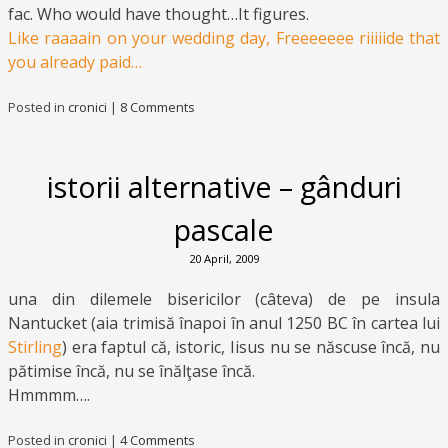
fac. Who would have thought…It figures.
Like raaaain on your wedding day, Freeeeeee riiiiide that
you already paid…
Posted in
cronici
|
8 Comments
istorii alternative – gânduri
pascale
20 April, 2009
una din dilemele bisericilor (câteva) de pe insula
Nantucket (aia trimisă înapoi în anul 1250 BC în cartea lui
Stirling
) era faptul că, istoric, Iisus nu se născuse încă, nu
pătimise încă, nu se înălţase încă.
Hmmmm….
Posted in
cronici
|
4 Comments