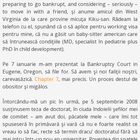
preparing to go bankrupt, and considering – seriously –
to move in with a friend, şi anume amicul din West
Virginia de la care provine micuţa Kiku-san. Râdeam la
telefon cu el, spunând că o să aplice pentru working visa
pentru mine, că nu a găsit un baby-sitter american care
să întrunească condiţiile (MD, specialist în pediatrie plus
PhD în child development).
Pe 7 ianuarie m-am prezentat la Bankruptcy Court in
Eugene, Oregon, să file for. Să avem şi noi faliţii noştri,
carevasăzică.
Chapter 7
, mai precis. Un proces destul de
obositor şi migălos.
Întorcându-mă un pic în urmă, pe 5 septembrie 2008
susţinusem teza de doctorat, în ciuda îndoielii şefilor mei
de comitet – am avut doi, păcatele mele – care îmi tot
spuseseră în primăvară şi vară că nu e foarte realist ce
vreau io să fac, recte să termin dracu’ doctoratul fără să
mai intru într-un nou an universitar. Povestea din spatele