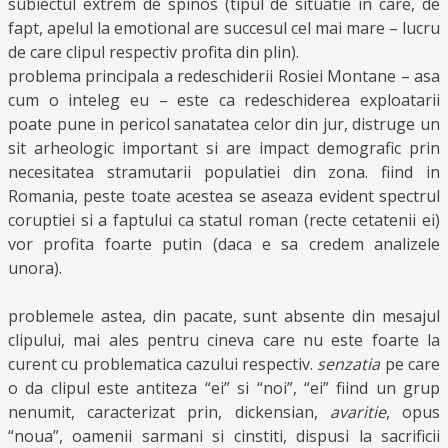
subiectul extrem de spinos (tipul de situatie in care, de
fapt, apelul la emotional are succesul cel mai mare – lucru
de care clipul respectiv profita din plin).
problema principala a redeschiderii Rosiei Montane – asa
cum o inteleg eu – este ca redeschiderea exploatarii
poate pune in pericol sanatatea celor din jur, distruge un
sit arheologic important si are impact demografic prin
necesitatea stramutarii populatiei din zona. fiind in
Romania, peste toate acestea se aseaza evident spectrul
coruptiei si a faptului ca statul roman (recte cetatenii ei)
vor profita foarte putin (daca e sa credem analizele
unora).
problemele astea, din pacate, sunt absente din mesajul
clipului, mai ales pentru cineva care nu este foarte la
curent cu problematica cazului respectiv.
senzatia
pe care
o da clipul este antiteza “ei” si “noi”, “ei” fiind un grup
nenumit, caracterizat prin, dickensian,
avaritie
, opus
“noua”, oamenii sarmani si cinstiti, dispusi la sacrificii