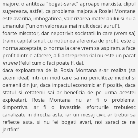
majore. o antiteza “bogat-sarac” aproape marxista. clipul
sugereaza, astfel, ca problema majora a Rosiei Montane
este avaritia, imbogatirea, valorizarea materialului si nu a
umanului (“un om valoreaza mai mult decat aurul”).
foarte miscator, dar nepotrivit societatii in care (vrem sa)
traim. capitalismul, cu notiunea aferenta de profit, este o
norma acceptata, o norma la care vrem sa aspiram. a face
profit dintr-o afacere, a fi antreprenorial nu este un pacat
in sine
(felul cum o faci poate fi, da).
daca exploatarea de la Rosia Montana s-ar realiza (sa
zicem ideal) intr-un mod care sa nu pericliteze mediul si
oamenii din jur, daca impactul economic ar fi pozitiv, daca
statul si cetatenii sai ar beneficia de pe urma acestei
exploatari, Rosia Montana nu ar fi o problema,
dimpotriva. ar fi o investitie. eforturile trebuiesc
canalizate in directia asta, iar un mesaj civic ar trebui sa
reflecte asta, si nu “ei bogati avari, noi saraci ce ne
jertfim”