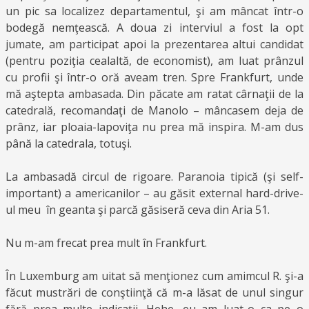
un pic sa localizez departamentul, şi am mâncat într-o
bodegă nemţească. A doua zi interviul a fost la opt
jumate, am participat apoi la prezentarea altui candidat
(pentru poziţia cealaltă, de economist), am luat prânzul
cu profii şi într-o oră aveam tren. Spre Frankfurt, unde
mă aştepta ambasada. Din păcate am ratat cârnaţii de la
catedrală, recomandaţi de Manolo – mâncasem deja de
prânz, iar ploaia-lapoviţa nu prea mă inspira. M-am dus
până la catedrala, totuşi.
La ambasadă circul de rigoare. Paranoia tipică (şi self-
important) a americanilor – au găsit external hard-drive-
ul meu în geanta şi parcă găsiseră ceva din Aria 51.
Nu m-am frecat prea mult în Frankfurt.
În Luxemburg am uitat să menţionez cum amimcul R. şi-a
făcut mustrări de conştiinţă că m-a lăsat de unul singur