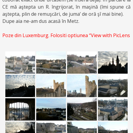
CE mă aştepta un R. îngrijorat, în maşină (îmi spune că
aştepta, plin de remuşcări, de juma’ de oră şî mai bine).
Dupe aia ne-am dus acasă în Metz.
Poze din Luxemburg. Folositi optiunea “View with PicLens