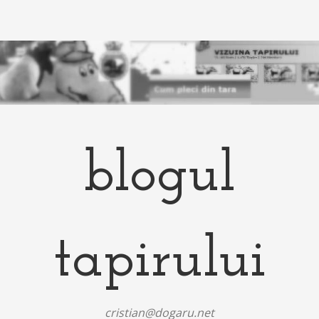
blogul
tapirului
cristian@dogaru.net