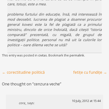
care, totuși, este a mea.
problema furtului din educație, însă, mă interesează în
mod deosebit. lucrarea de plagiat a doamnei procuror
general kovesi este la fel de plagiată ca a primului
ministru, dincolo de orice îndoială, dacă citești “istoria
comparată” prezentată, cu migală, de grupul de
investigații politice. personal nu mă uit la culorile lor
politice – oare dilema veche se uită?
This entry was posted in
civitas
. Bookmark the
permalink
.
Post navigation
←
corectitudine politică
fetițe cu fundițe
→
One thought on “
cenzura veche
”
10 July, 2012 at 15:44
cora_
says: