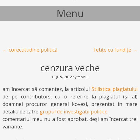
Menu
Skip to content
Post navigation
←
corectitudine politică
fetițe cu fundițe
→
cenzura veche
10 July, 2012
by
tapirul
am încercat să comentez, la articolul
Stilistica plagiatului
de pe contributors, cu o referire la plagiatul (și al)
doamnei procuror general kovesi, prezentat în mare
detaliu de către
grupul de investigații politice
.
comentariul meu nu a fost aprobat, deși am încercat trei
variante.