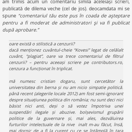
am trimis acum un comentariu simila aceleiași scrieri,
publicată de dilema veche (cel de jos). deocamdata mi se
spune
“comentariul tău este pus în coada de aşteptare
pentru a fi moderat de administratori şi va fi publicat
după aprobare.”
oare există o stilistică a cenzurii?
dacă menționez cuvântul-cheie “Kovesi” legat de celălalt
cuvânt, “plagiat”, oare va trece comentariul de filtrul
cenzurii? – pentru aceeași scriere pe contributors.ro,
cenzura a funcționat în triplicat.
mă numesc cristian dogaru, sunt cercetător la
universitatea din berna și nu am nicio simpatie politică.
până recent (alegerile locale 2012) am fost semi-ignorant
despre situațiunea politica din românia; nu sunt deci nici
băsist nici anti, deși o să votez împotriva unei
suspendări ilegale și abuzive. bolșevismul grupării
politice de la guvernare și, mai ales, dezvăluirea
furturilor intelectuale de la nive inalt m-au făcut, însă,
mai dornic de a fi la curent cu ce se întâmplă în țara