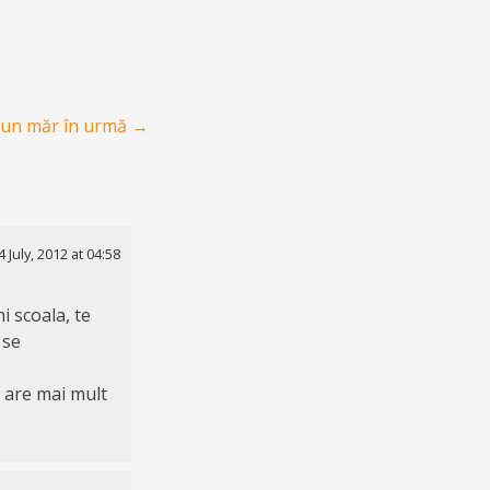
un măr în urmă
→
4 July, 2012 at 04:58
i scoala, te
 se
a are mai mult