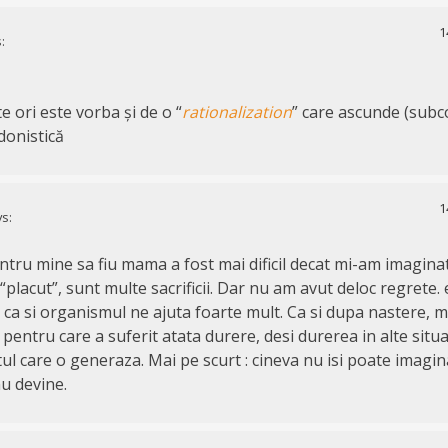
1
:
e ori este vorba și de o “
rationalization
” care ascunde (subc
donistică
1
s:
tru mine sa fiu mama a fost mai dificil decat mi-am imagina
placut”, sunt multe sacrificii. Dar nu am avut deloc regrete. 
 ca si organismul ne ajuta foarte mult. Ca si dupa nastere, 
 pentru care a suferit atata durere, desi durerea in alte situat
ul care o generaza. Mai pe scurt : cineva nu isi poate imagina
u devine.