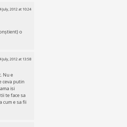
4 July, 2012 at 10:24
onștient) o
4 July, 2012 at 13:58
t. Nu e
e ceva putin
mama isi
ii te face sa
 cum e sa fii