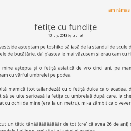
am rămas 
fetițe cu fundițe
13 July, 2012
by
tapirul
 westside așteptam pe toshiko să iasă de la standul de scule d
ulele de bucătărie, da’ p’astea le mai văzusem și erau cam cu f
u mine aștepta și o fetiță asiatică de vro cinci ani, pe m
enam cu vârful umbrelei pe podea.
ltă mamică (tot tailandeză) cu o fetiță dulce ca o acadea, 
rit să se uite serioasă la fetița cu umbrelaă după care, la 
at cu ochii de mine (era la un metru), mi-a zâmbit ca o veveri
ut un tătic tânăăăăăăăăăăr de tot (cre’ că avea 26 de ani) c