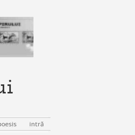
ui
poesis
intră