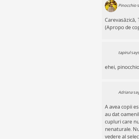
Pinocchio
s
Carevasăzică, T
(Apropo de copi
tapirul
says
ehei, pinocchio
Adriana
say
A avea copii e
au dat oamenilo
cupluri care n
nenaturale. Nu
vedere al selec