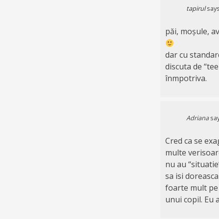
tapirul
says
păi, moșule, av
dar cu standar
discuta de “te
înmpotriva.
Adriana
say
Cred ca se exag
multe verisoare
nu au “situatie
sa isi doreasca
foarte mult pe 
unui copil. Eu 