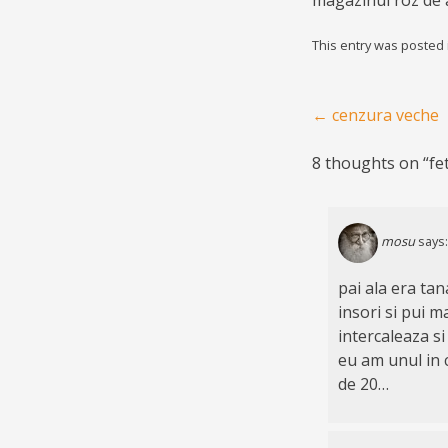
magazinul roz de ac
This entry was posted
Post navigation
←
cenzura veche
8 thoughts on “
fe
mosu
says:
pai ala era tan
insori si pui m
intercaleaza si 
eu am unul in c
de 20…