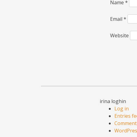
Name
*
Email
*
Website
irina loghin
Log in
Entries f
Comments
WordPres