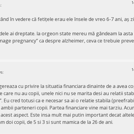
1
:
ând în vedere că fetițele erau ele însele de vreo 6-7 ani, aș z
dele ai dreptate. la orgeon state mereu mă gândeam la asta
enage pregnancy” ca despre alzheimer, ceva ce trebuie preven
1
s:
ereaza cu privire la situatia financiara dinainte de a avea co
 care nu au copii, unele nici nu se marita desi au relatii stab
”. Eu cred totusi ca e necesar sa ai o relatie stabila (preefrabi
 ambii parteneri copii. Partea financiare vine mai tarziu. Acu
acest aspect. Este insa mult mai putin important decat altele
am doi copii, de 5 si 3 si sunt mamica de la 26 de ani.