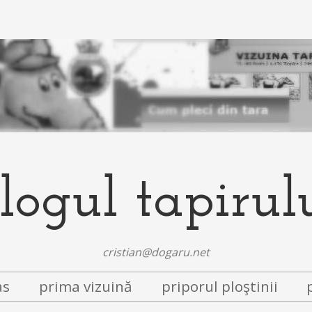
logul tapirul
cristian@dogaru.net
as
prima vizuină
priporul ploştinii