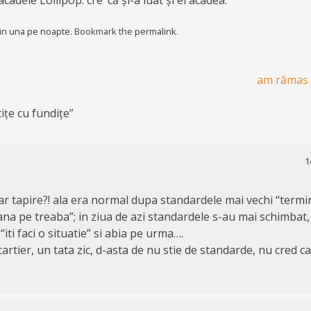
adele Lollipop. cre’ că și-a luat și el acadea.
 in
una pe noapte
. Bookmark the
permalink
.
am rămas 
tițe cu fundițe
”
1
ar tapire?! ala era normal dupa standardele mai vechi “termin
ana pe treaba”; in ziua de azi standardele s-au mai schimbat,
“iti faci o situatie” si abia pe urma….
artier, un tata zic, d-asta de nu stie de standarde, nu cred c