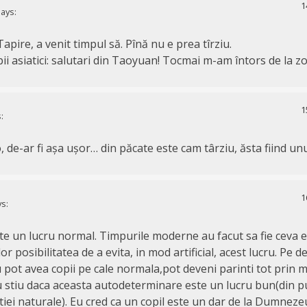
1
ays:
apire, a venit timpul să. Pînă nu e prea tîrziu.
i asiatici: salutari din Taoyuan! Tocmai m-am întors de la zo
1
:
, de-ar fi așa ușor… din păcate este cam târziu, ăsta fiind unu
1
s:
ste un lucru normal. Timpurile moderne au facut sa fie ceva e
r posibilitatea de a evita, in mod artificial, acest lucru. Pe de
u pot avea copii pe cale normala,pot deveni parinti tot prin 
 stiu daca aceasta autodeterminare este un lucru bun(din p
tiei naturale). Eu cred ca un copil este un dar de la Dumnez