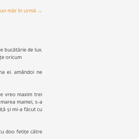
un măr în urmă
→
e bucătărie de lux.
ițe oricum
ama ei. amândoi ne
de vreo maxim trei
chemarea mamei, s-a
ță și mi-a făcut cu
u doo fetițe către