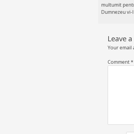
multumit pentr
Dumnezeu vi-l d
Leave a
Your email 
Comment
*