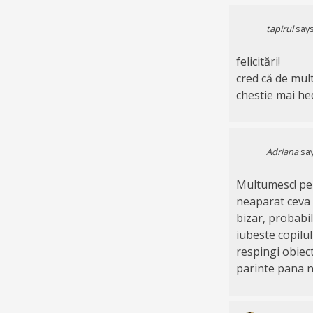
tapirul
says
felicitări!
cred că de mult
chestie mai he
Adriana
say
Multumesc! pen
neaparat ceva “
bizar, probabil
iubeste copilul
respingi obiect
parinte pana n