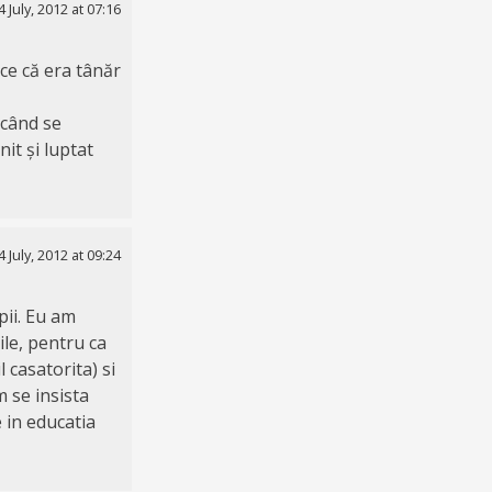
4 July, 2012 at 07:16
ice că era tânăr
 când se
it și luptat
4 July, 2012 at 09:24
pii. Eu am
ile, pentru ca
l casatorita) si
m se insista
 in educatia