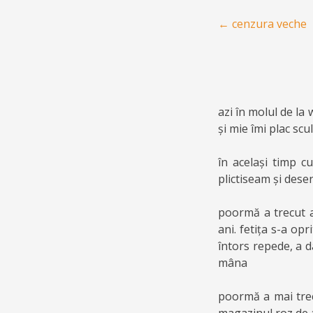
Post navigation
←
cenzura veche
azi în molul de la
și mie îmi plac sc
în același timp c
plictiseam și des
poormă a trecut a
ani. fetița s-a op
întors repede, a d
mâna
poormă a mai trec