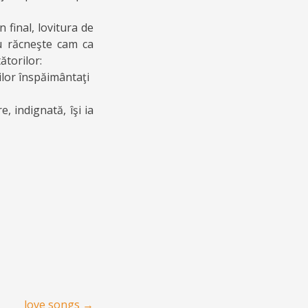
n final, lovitura de
bu răcneşte cam ca
ătorilor:
ilor înspăimântaţi
, indignată, îşi ia
love songs
→