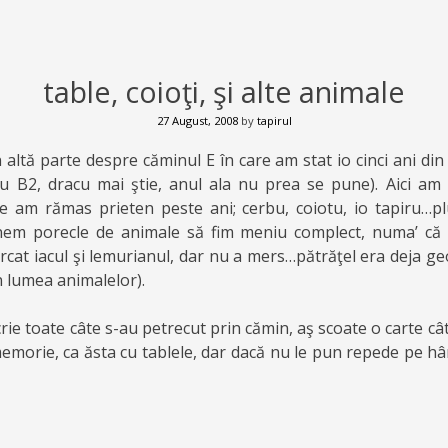
table, coioţi, şi alte animale
27 August, 2008
by
tapirul
altă parte despre căminul E în care am stat io cinci ani din v
u B2, dracu mai ştie, anul ala nu prea se pune). Aici am
 am rămas prieten peste ani; cerbu, coiotu, io tapiru…pl
nem porecle de animale să fim meniu complect, numa’ că n
rcat iacul şi lemurianul, dar nu a mers…pătrăţel era deja g
n lumea animalelor).
ie toate câte s-au petrecut prin cămin, aş scoate o carte cât 
emorie, ca ăsta cu tablele, dar dacă nu le pun repede pe hâr