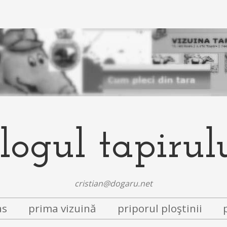
logul tapirul
cristian@dogaru.net
as
prima vizuină
priporul ploştinii