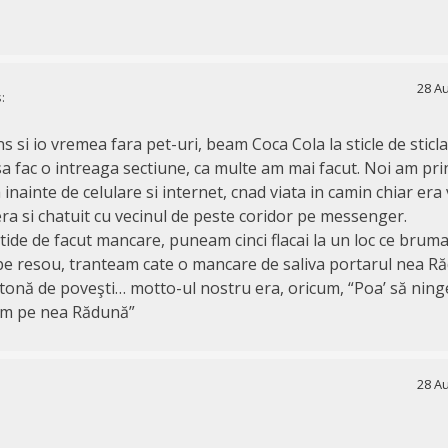
28 Au
:
s si io vremea fara pet-uri, beam Coca Cola la sticle de sticla
sa fac o intreaga sectiune, ca multe am mai facut. Noi am pr
a inainte de celulare si internet, cnad viata in camin chiar era 
era si chatuit cu vecinul de peste coridor pe messenger.
ide de facut mancare, puneam cinci flacai la un loc ce brum
pe resou, tranteam cate o mancare de saliva portarul nea R
 tonă de poveşti… motto-ul nostru era, oricum, “Poa’ să ninge
vem pe nea Rădună”
28 Au