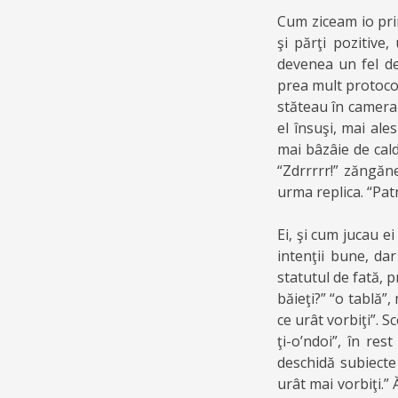
Cum ziceam io prin
şi părţi pozitive
devenea un fel de 
prea mult protocol
stăteau în camera 
el însuşi, mai al
mai bâzâie de cald
“Zdrrrrr!” zăngăne
urma replica. “Patru
Ei, şi cum jucau ei
intenţii bune, da
statutul de fată, p
băieţi?” “o tablă”,
ce urât vorbiţi”. 
ţi-o’ndoi”, în re
deschidă subiecte
urât mai vorbiţi.” 