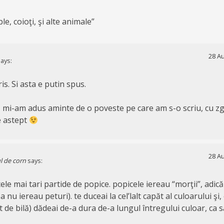
ble, coioţi, şi alte animale
”
28 Au
ays:
s. Si asta e putin spus.
i, mi-am adus aminte de o poveste pe care am s-o scriu, cu zg
e astept
28 Au
l de corn
says:
ele mai tari partide de popice. popicele iereau “morţii”, adică
nu iereau peturi). te duceai la cel’lalt capăt al culoarului şi, 
 de bilă) dădeai de-a dura de-a lungul întregului culoar, ca să