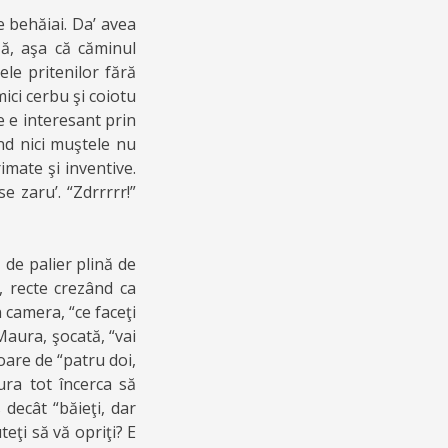
e behăiai. Da’ avea
şă, aşa că căminul
ele pritenilor fără
ici cerbu şi coiotu
e e interesant prin
nd nici muştele nu
imate şi inventive.
e zaru’. “Zdrrrrr!”
ă de palier plină de
, recte crezând ca
n camera, “ce faceţi
 Maura, şocată, “vai
oare de “patru doi,
ura tot încerca să
decât “băieţi, dar
teţi să vă opriţi? E