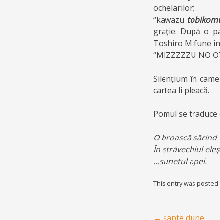
ochelarilor;
“kawazu
tobikom
graţie. După o pa
Toshiro Mifune in r
“MIZZZZZU NO OTO!!
Silenţium în camer
cartea li pleacă.
Pomul se traduce 
O broască sărind
În străvechiul eleş
…sunetul apei.
This entry was posted
Post navigation
←
şapte dune