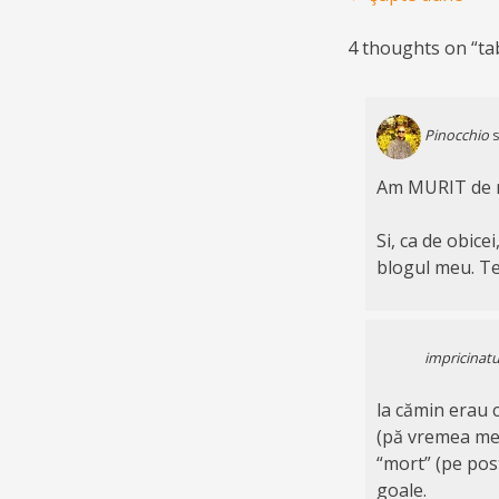
4 thoughts on “
ta
Pinocchio
s
Am MURIT de ri
Si, ca de obice
blogul meu. T
impricinatu
la cămin erau c
(pă vremea mea 
“mort” (pe post
goale.