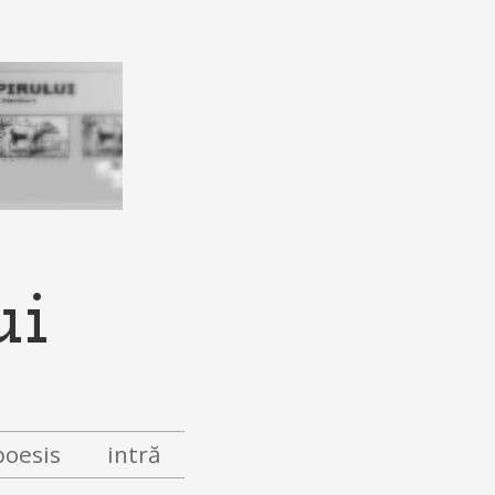
ui
poesis
intră