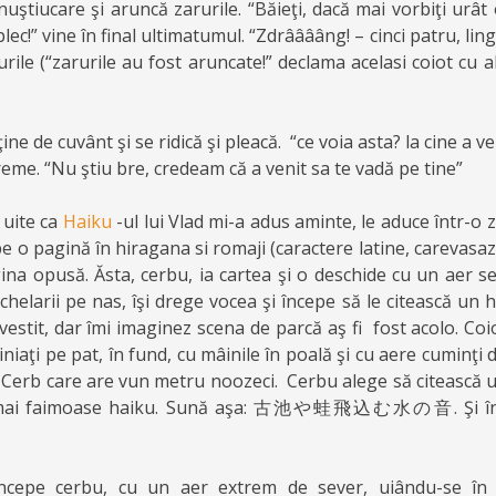
 nuştiucare şi aruncă zarurile. “Băieţi, dacă mai vorbiţi urât
i plec!” vine în final ultimatumul. “Zdrââââng! – cinci patru, lin
rurile (“zarurile au fost aruncate!” declama acelasi coiot cu a
ne de cuvânt şi se ridică şi pleacă. “ce voia asta? la cine a 
reme. “Nu ştiu bre, credeam că a venit sa te vadă pe tine”
 uite ca
Haiku
-ul lui Vlad mi-a adus aminte, le aduce într-o zi
 pe o pagină în hiragana si romaji (caractere latine, carevasaz
ina opusă. Ăsta, cerbu, ia cartea şi o deschide cu un aer se
chelarii pe nas, îşi drege vocea şi începe să le citească un 
estit, dar îmi imaginez scena de parcă aş fi fost acolo. Coi
iniaţi pe pat, în fund, cu mâinile în poală şi cu aere cuminţi 
u. Cerb care are vun metru noozeci. Cerbu alege să citească 
e mai faimoase haiku. Sună aşa: 古池や蛙飛込む水の音. Şi în i
 începe cerbu, cu un aer extrem de sever, uiându-se în