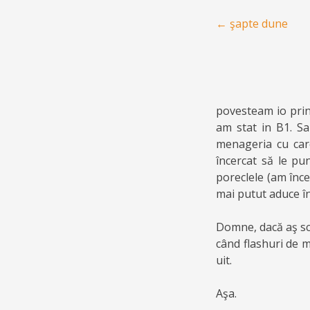
Post navigation
←
şapte dune
povesteam io prin 
am stat in B1. Sa
menageria cu care
încercat să le pu
poreclele (am înce
mai putut aduce î
Domne, dacă aş scr
când flashuri de m
uit.
Aşa.