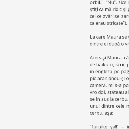
orbil.” “Nu”, zice
ştiţi că mă ridic ş
cel ce zvârlise za
ca erau stricate”).
La care Maura se ţi
dintre ei după o v
Aceeaşi Maura, că
de haiku-ri, scrie
în engleză pe pag
pic aranjându-şi o
cameră, mi s-a pov
vro doi, stăteau al
se în sus la cerb
unul dintre cel
cerbu, aşa:
“furuike ya!!” –