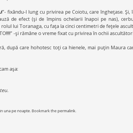
u
!”- fixându-l lung cu privirea pe Coiotu, care îngheţase. Şi, î
uză de efect (şi de împins ochelarii înapoi pe nas), cer
olul lui Toranaga, cu faţa la cinci centimetri de feţele ascult
!!!” -şi rămâne o vreme fixat cu privirea în ochii ascultător
ă, după care hohotesc toţi ca hienele, mai puţin Maura care
cam aşa:
teu.
 in
una pe noapte
. Bookmark the
permalink
.