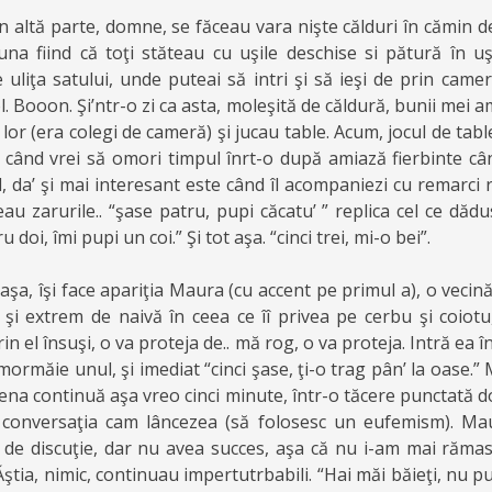
 altă parte, domne, se făceau vara nişte călduri în cămin d
, una fiind că toţi stăteau cu uşile deschise si pătură în u
uliţa satului, unde puteai să intri şi să ieşi de prin camer
. Booon. Şi’ntr-o zi ca asta, moleşită de căldură, bunii mei am
lor (era colegi de cameră) şi jucau table. Acum, jocul de tabl
es când vrei să omori timpul înrt-o după amiază fierbinte câ
, da’ şi mai interesant este când îl acompaniezi cu remarci r
au zarurile.. “şase patru, pupi căcatu’ ” replica cel ce dădus
 doi, îmi pupi un coi.” Şi tot aşa. “cinci trei, mi-o bei”.
 aşa, îşi face apariţia Maura (cu accent pe primul a), o vecin
r şi extrem de naivă în ceea ce îî privea pe cerbu şi coiotu
rin el însuşi, o va proteja de.. mă rog, o va proteja. Intră ea î
 mormăie unul, şi imediat “cinci şase, ţi-o trag pân’ la oase.”
Scena continuă aşa vreo cinci minute, într-o tăcere punctată d
st conversaţia cam lâncezea (să folosesc un eufemism). Ma
 de discuţie, dar nu avea succes, aşa că nu i-am mai rămas 
Ăştia, nimic, continuau impertutrbabili. “Hai măi băieţi, nu pu