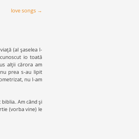
love songs
→
iaţă (al şaselea l-
 cunoscut io toată
us alţii cărora am
u prea s-au lipit
eometrizat, nu l-am
biblia.. Am când şi
tie (vorba vine) le