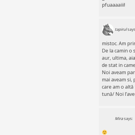
pfuaaaaiii!
tapirul
says
mistoc. Am prin
De la camin o 
aur, ultima, ai
de stat in cam
Noi aveam part
mai aveam si, 
care am o altă
tună/ Noi l’a
Mira
says: