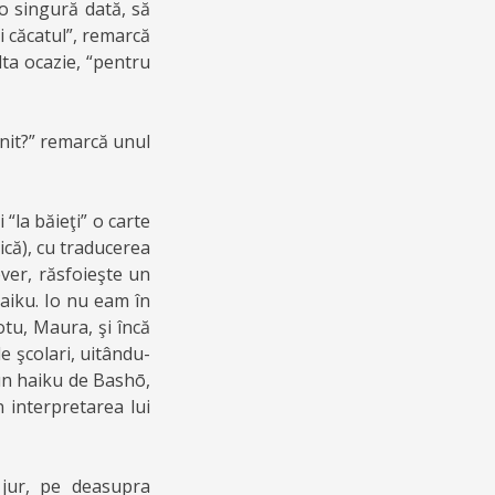
 o singură dată, să
gi căcatul”, remarcă
lta ocazie, “pentru
venit?” remarcă unul
 “la băieţi” o carte
ică), cu traducerea
ver, răsfoieşte un
haiku. Io nu eam în
otu, Maura, şi încă
de şcolari, uitându-
un haiku de Bashō,
nterpretarea lui
 jur, pe deasupra