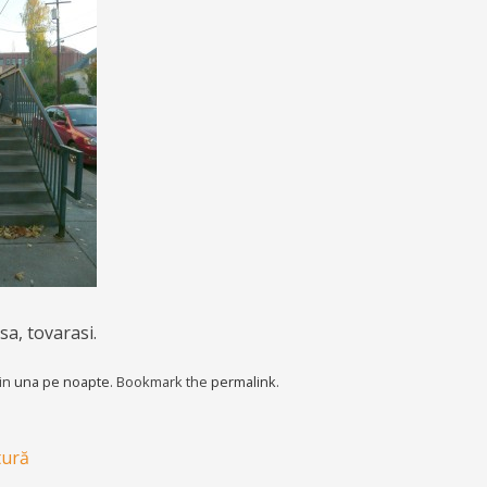
a, tovarasi.
 in
una pe noapte
. Bookmark the
permalink
.
tură