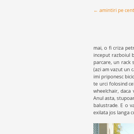
Post navigation
←
amintiri pe cen
mai, o fi criza pet
inceput razboiul b
parcare, un rack s
(azi am vazut un ca
imi priponesc bicic
te urci folosind c
wheelchair, daca 
Anul asta, stupoar
balustrade. E o v
exilata jos langa c