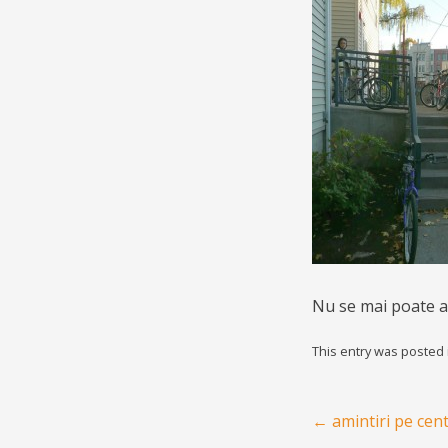
Nu se mai poate as
This entry was posted
Post navigation
←
amintiri pe cen