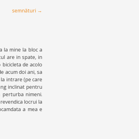
semnături
→
ca la mine la bloc a
ul are in spate, in
 bicicleta de acolo
 de acum doi ani, sa
 la intrare (pe care
ung inclinat pentru
 perturba nimeni.
revendica locrui la
Deocamdata a mea e