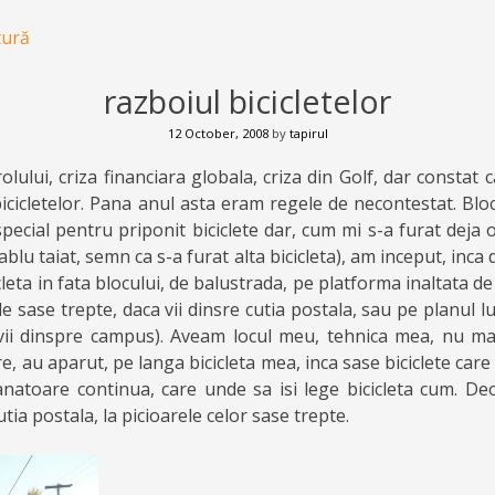
tură
razboiul bicicletelor
12 October, 2008
by
tapirul
rolului, criza financiara globala, criza din Golf, dar constat 
icicletelor. Pana anul asta eram regele de necontestat. Bloc
pecial pentru priponit biciclete dar, cum mi s-a furat deja o
blu taiat, semn ca s-a furat alta bicicleta), am inceput, inca
leta in fata blocului, de balustrada, pe platforma inaltata de
ele sase trepte, daca vii dinsre cutia postala, sau pe planul l
vii dinspre campus). Aveam locul meu, tehnica mea, nu ma
e, au aparut, pe langa bicicleta mea, inca sase biciclete care 
anatoare continua, care unde sa isi lege bicicleta cum. 
utia postala, la picioarele celor sase trepte.