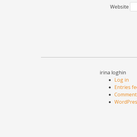
Website
irina loghin
Log in
Entries f
Comments
WordPres