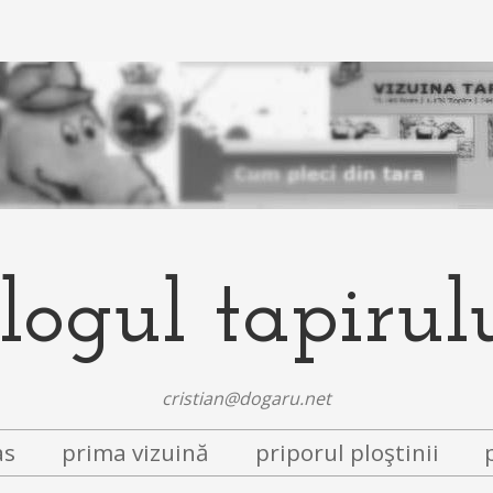
logul tapirul
cristian@dogaru.net
as
prima vizuină
priporul ploştinii