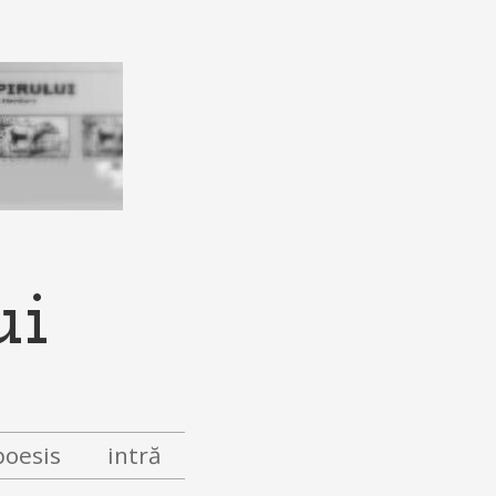
ui
poesis
intră