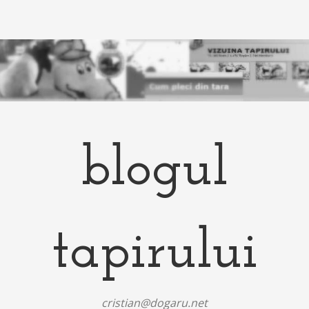
blogul
tapirului
cristian@dogaru.net