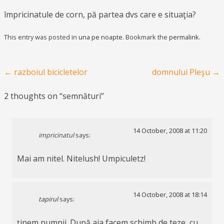
împricinatule de corn, pă partea dvs care e situaţia?
This entry was posted in
una pe noapte
. Bookmark the
permalink
.
Post navigation
←
razboiul bicicletelor
domnului Pleşu
→
2 thoughts on “
semnături
”
14 October, 2008 at 11:20
impricinatul
says:
Mai am nitel. Nitelush! Umpiculetz!
14 October, 2008 at 18:14
tapirul
says:
ţinem pumnii. După aia facem schimb de teze, cu