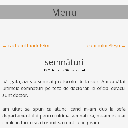
Menu
Skip to content
Post navigation
←
razboiul bicicletelor
domnului Pleşu
→
semnături
13 October, 2008
by
tapirul
bă, gata, azi s-a semnat protocolul de la sion. Am căpătat
ultimele semnături pe teza de doctorat, ie oficial de’acu,
sunt doctor.
am uitat sa spun ca atunci cand m-am dus la sefa
departamentului pentru ultima semnatura, mi-am incuiat
cheile in birou si a trebuit sa reintru pe geam.