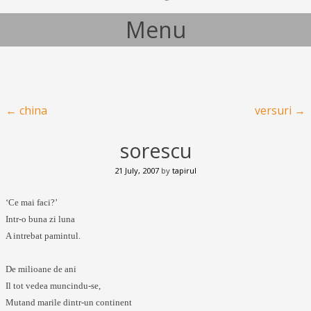
Menu
Skip to content
Post navigation
←
china
versuri
→
sorescu
21 July, 2007
by
tapirul
‘Ce mai faci?’
Intr-o buna zi luna
A intrebat pamintul.
De milioane de ani
Il tot vedea muncindu-se,
Mutand marile dintr-un continent