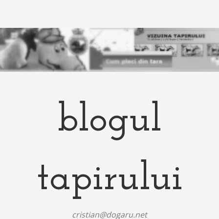
blogul
tapirului
cristian@dogaru.net