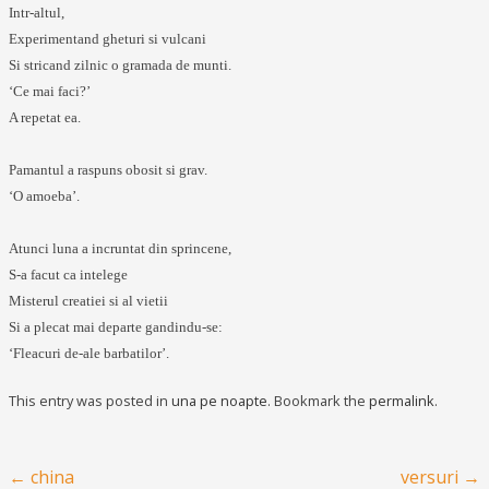
Intr-altul,
Experimentand gheturi si vulcani
Si stricand zilnic o gramada de munti.
‘Ce mai faci?’
A repetat ea.
Pamantul a raspuns obosit si grav.
‘O amoeba’.
Atunci luna a incruntat din sprincene,
S-a facut ca intelege
Misterul creatiei si al vietii
Si a plecat mai departe gandindu-se:
‘Fleacuri de-ale barbatilor’.
This entry was posted in
una pe noapte
. Bookmark the
permalink
.
Post navigation
←
china
versuri
→