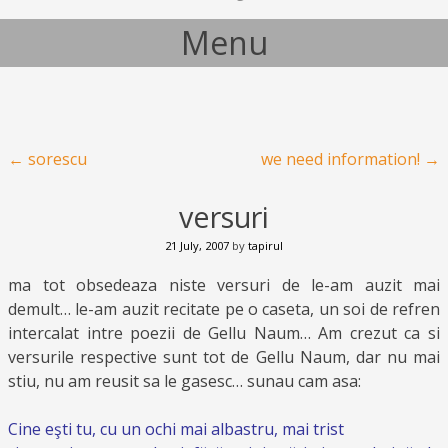
Menu
Skip to content
Post navigation
←
sorescu
we need information!
→
versuri
21 July, 2007
by
tapirul
ma tot obsedeaza niste versuri de le-am auzit mai
demult… le-am auzit recitate pe o caseta, un soi de refren
intercalat intre poezii de Gellu Naum… Am crezut ca si
versurile respective sunt tot de Gellu Naum, dar nu mai
stiu, nu am reusit sa le gasesc… sunau cam asa:
Cine eşti tu, cu un ochi mai albastru, mai trist