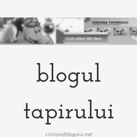
blogul
tapirului
cristian@dogaru.net