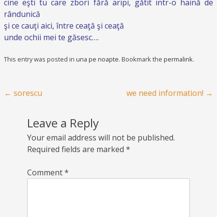
cine eşti tu care zbori fără aripi, gătit intr-o haină de
rândunică
şi ce cauţi aici, între ceaţă şi ceaţă
unde ochii mei te găsesc….
This entry was posted in
una pe noapte
. Bookmark the
permalink
.
Post navigation
←
sorescu
we need information!
→
Leave a Reply
Your email address will not be published.
Required fields are marked
*
Comment
*