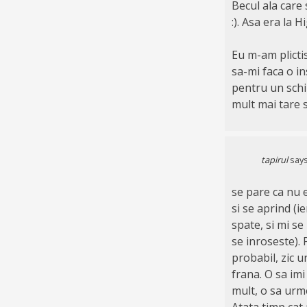
Becul ala care 
:). Asa era la 
Eu m-am plictis
sa-mi faca o in
pentru un schi
mult mai tare 
tapirul
says
se pare ca nu e
si se aprind (
spate, si mi se
se inroseste). 
probabil, zic u
frana. O sa imi
mult, o sa urme
Atata timp cat 