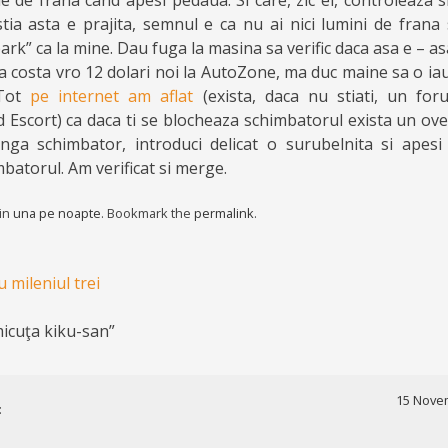
e de frana cand apesi pedaua. Si care, zic ei, controleaza si
stia asta e prajita, semnul e ca nu ai nici lumini de frana 
ark” ca la mine. Dau fuga la masina sa verific daca asa e – a
ta costa vro 12 dolari noi la AutoZone, ma duc maine sa o i
 Tot
pe internet am aflat
(exista, daca nu stiati, un for
d Escort) ca daca ti se blocheaza schimbatorul exista un ove
nga schimbator, introduci delicat o surubelnita si apesi
batorul. Am verificat si merge.
 in
una pe noapte
. Bookmark the
permalink
.
 mileniul trei
icuţa kiku-san
”
15 Novem
: