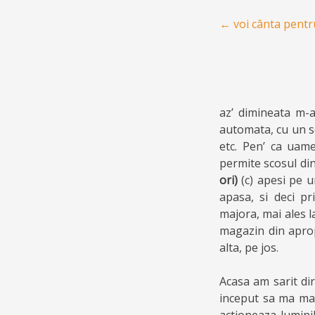
Post navigation
←
voi cânta pentru
az’ dimineata m-a
automata, cu un sc
etc. Pen’ ca uam
permite scosul din
ori)
(c) apesi pe 
apasa, si deci p
majora, mai ales 
magazin din aprop
alta, pe jos.
Acasa am sarit di
inceput sa ma ma