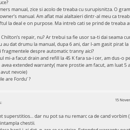
uce?
ners manual, zice si acolo de treaba cu surupisnitza. O gram
owner’s manual. Am aflat mai alaltaieri dintr-al meu ca treab
ftul la deal e on purpose. Ma intreb cati se prind de treaba 
Chilton’s repair, nu? Ar trebui sa fie usor sa-ti dai seama c
 au dat drumu la manual, dupa 6 ani, dar l-am gasit pirat la 
ti fragmentele despre automatic tranny aici?
l mi-a facut drain and refill la 45 K fara sa-i cer, am dus-o 
 avea extended warranty( mare prostie am facut, am luat 5 
 avut nevoie)
le are Fordu’ ?
15 Novem
s:
t superstitios… dar nu pot sa nu remarc ca de cand vorbim (i
intampla chestii.
ca banii i-ai dat, n-are ce sa strice. Extended warranty poat