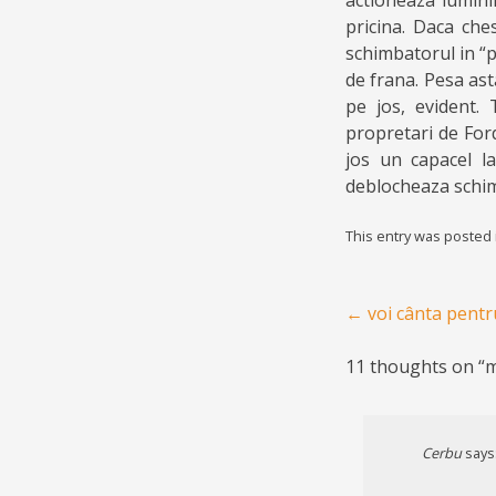
actioneaza luminil
pricina. Daca che
schimbatorul in “p
de frana. Pesa as
pe jos, evident.
propretari de For
jos un capacel la
deblocheaza schim
This entry was posted
Post navigation
←
voi cânta pentru
11 thoughts on “
m
Cerbu
says