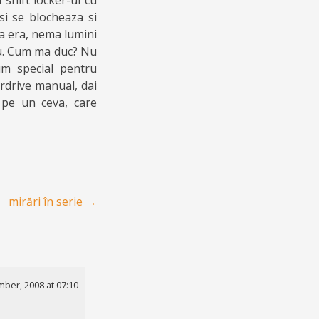
 shift locker-ul cu
si se blocheaza si
sa era, nema lumini
au. Cum ma duc? Nu
um special pentru
rdrive manual, dai
 pe un ceva, care
mirări în serie
→
ber, 2008 at 07:10