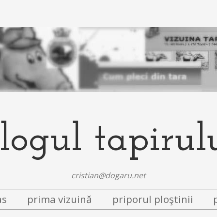
logul tapirul
cristian@dogaru.net
as
prima vizuină
priporul ploştinii