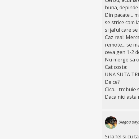
buna, depinde i
Din pacate… ma
se strice cam l
si jaful care s
Caz real: Merc
remote… se mai
ceva gen 1-2 do
Nu merge sa o 
Cat costa:
UNA SUTA TREI 
De ce?
Cica… trebuie 
Daca nici asta
Blegoo
say
Si la fel si cu 