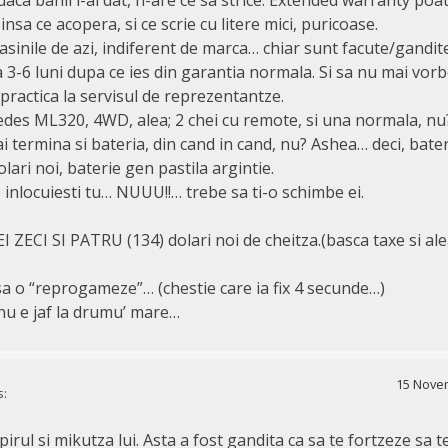
nsa ce acopera, si ce scrie cu litere mici, puricoase.
sinile de azi, indiferent de marca… chiar sunt facute/gandit
a 3-6 luni dupa ce ies din garantia normala. Si sa nu mai vorb
e practica la servisul de reprezentantze.
edes ML320, 4WD, alea; 2 chei cu remote, si una normala, nu
 termina si bateria, din cand in cand, nu? Ashea… deci, bater
lari noi, baterie gen pastila argintie.
inlocuiesti tu… NUUU!!… trebe sa ti-o schimbe ei.
ZECI SI PATRU (134) dolari noi de cheitza.(basca taxe si ale
sa o “reprogameze”… (chestie care ia fix 4 secunde…)
 nu e jaf la drumu’ mare…
15 Novem
s:
tapirul si mikutza lui. Asta a fost gandita ca sa te fortzeze sa t