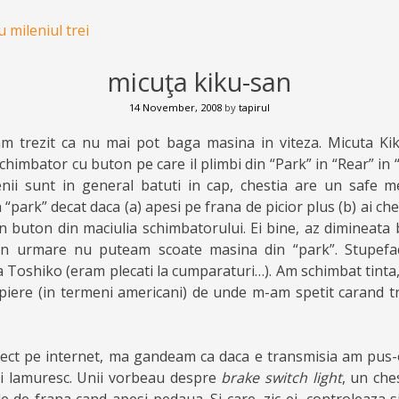
 mileniul trei
micuţa kiku-san
14 November, 2008
by
tapirul
m trezit ca nu mai pot baga masina in viteza. Micuta Kik
himbator cu buton pe care il plimbi din “Park” in “Rear” in 
enii sunt in general batuti in cap, chestia are un safe 
 “park” decat daca (a) apesi pe frana de picior plus (b) ai ch
un buton din maciulia schimbatorului. Ei bine, az dimineata
rin urmare nu puteam scoate masina din “park”. Stupefac
la Toshiko (eram plecati la cumparaturi…). Am schimbat tinta
iere (in termeni americani) de unde m-am spetit carand t
rect pe internet, ma gandeam ca daca e transmisia am pus-o
i lamuresc. Unii vorbeau despre
brake switch light
, un che