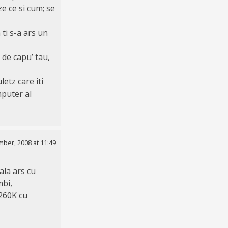
e ce si cum; se
ti s-a ars un
 de capu’ tau,
letz care iti
mputer al
ber, 2008 at 11:49
ala ars cu
mbi,
 260K cu