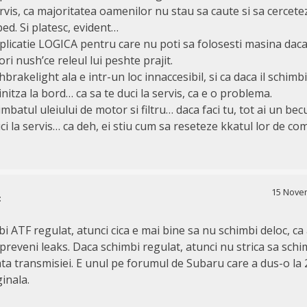
vis, ca majoritatea oamenilor nu stau sa caute si sa cercetez
ped. Si platesc, evident…
xplicatie LOGICA pentru care nu poti sa folosesti masina daca 
ri nush’ce releul lui peshte prajit.
hbrakelight ala e intr-un loc innaccesibil, si ca daca il schimbi
initza la bord… ca sa te duci la servis, ca e o problema.
imbatul uleiului de motor si filtru… daca faci tu, tot ai un becu
uci la servis… ca deh, ei stiu cum sa reseteze kkatul lor de co
15 Novem
:
 ATF regulat, atunci cica e mai bine sa nu schimbi deloc, ca 
 preveni leaks. Daca schimbi regulat, atunci nu strica sa schi
ata transmisiei. E unul pe forumul de Subaru care a dus-o la
inala.