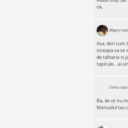
ok.
Blegoo
say
Asa, deci cum 
inceapa sa se s
de talharia si j
tapirule… ai si
Cerbu
says
Ba, de ce nu in
Manualul tau 