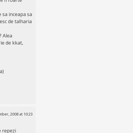
e sa inceapa sa
esc de talharia
? Alea
ie de kkat,
a)
ber, 2008 at 10:23
e repezi