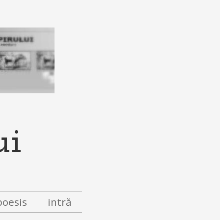
ui
poesis
intră