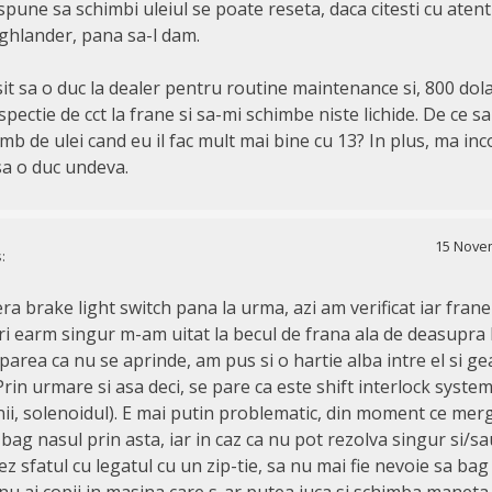
spune sa schimbi uleiul se poate reseta, daca citesti cu aten
Highlander, pana sa-l dam.
it sa o duc la dealer pentru routine maintenance si, 800 dola
spectie de cct la frane si sa-mi schimbe niste lichide. De ce sa
mb de ulei cand eu il fac mult mai bine cu 13? In plus, ma i
sa o duc undeva.
15 Novem
:
ra brake light switch pana la urma, azi am verificat iar fran
ieri earm singur m-am uitat la becul de frana ala de deasupra
 parea ca nu se aprinde, am pus si o hartie alba intre el si g
Prin urmare si asa deci, se pare ca este shift interlock system
nii, solenoidul). E mai putin problematic, din moment ce merg
 bag nasul prin asta, iar in caz ca nu pot rezolva singur si/s
z sfatul cu legatul cu un zip-tie, sa nu mai fie nevoie sa bag
nu ai copii in masina care s-ar putea juca si schimba maneta 