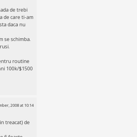
ada de trebi
a de care ti-am
asta daca nu
um se schimba.
rusi.
pentru routine
ani 100k/$1500
ber, 2008 at 10:14
n treacat) de
e fi foarte