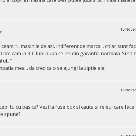
16 Novem
s:
ziceam: “…masinile de azi, indiferent de marca… chiar sunt fa
trice cam la 3-6 luni dupa ce ies din garantia normala. Si sa
aful…”
mpatia mea… da cred ca o sa ajungi la ziptie ala.
16 Novem
:
cepi tu cu basics? Vezi la fuse box si cauta si releul care face 
ce spune?
16 Novem