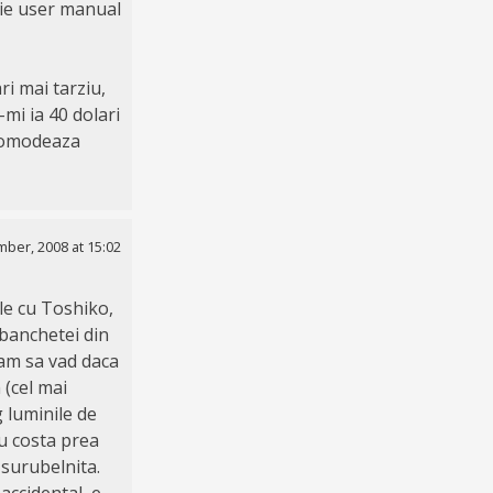
tie user manual
ri mai tarziu,
-mi ia 40 dolari
ncomodeaza
ber, 2008 at 15:02
ele cu Toshiko,
 banchetei din
eam sa vad daca
 (cel mai
 luminile de
au costa prea
 surubelnita.
accidental, e