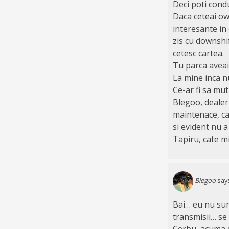
Deci poti cond
Daca ceteai ow
interesante in 
zis cu downshi
cetesc cartea.
Tu parca aveai 
La mine inca nu
Ce-ar fi sa mu
Blegoo, dealeru
maintenace, ca
si evident nu a
Tapiru, cate mi
Blegoo
say
Bai… eu nu sun
transmisii… se 
Cerbu, acuma da