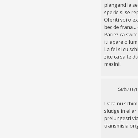
plangand la ser
sperie si se re
Oferiti voi o e
bec de frana… o
Pariez ca switc
iti apare o lum
La fel si cu sch
zice ca sa te d
masinii.
Cerbu
says
Daca nu schimbi
sludge in el ar
prelungesti vi
transmisia orig