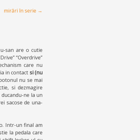
mirări în serie
→
u-san are o cutie
“Drive” “Overdrive”
mechanism care nu
eia in contact
si (nu
 botonul nu se mai
tie, si dezmagire
, ducandu-ne la un
rei sacose de una-
. Intr-un final am
stie la pedala care