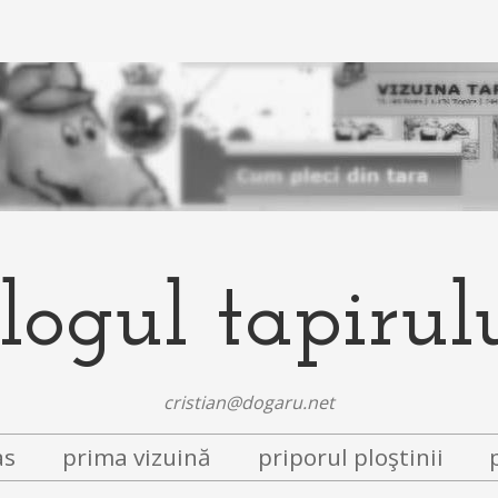
logul tapirul
cristian@dogaru.net
as
prima vizuină
priporul ploştinii