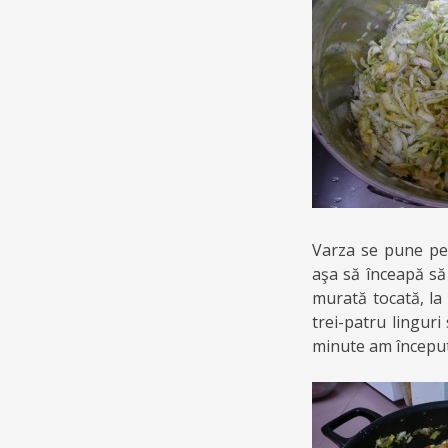
Varza se pune pes
aşa să înceapă s
murată tocată, la 
trei-patru linguri
minute am început