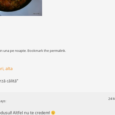
 in
una pe noapte
. Bookmark the
permalink
.
i, alta
rză călită
”
24 M
ays:
usul! Altfel nu te credem!