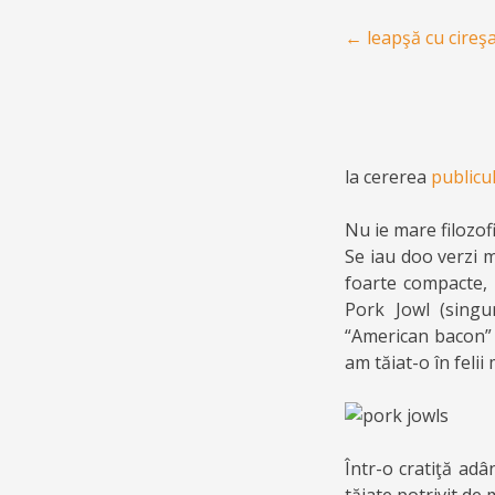
Post navigation
←
leapşă cu cireşar
la cererea
publicu
Nu ie mare filozofi
Se iau doo verzi 
foarte compacte, 
Pork Jowl (singu
“American bacon” 
am tăiat-o în felii
Într-o cratiţă adâ