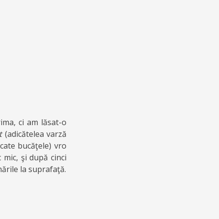
ima, ci am lăsat-o
ut
(adicătelea varză
ocate bucăţele) vro
 mic, şi după cinci
rile la suprafaţă.