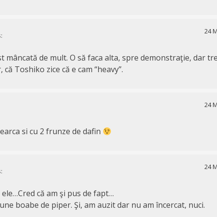
24 M
:
st mâncată de mult. O să faca alta, spre demonstraţie, dar tr
 că Toshiko zice că e cam “heavy”.
24 M
ncearca si cu 2 frunze de dafin
24 M
:
e ele…Cred că am şi pus de fapt…
pune boabe de piper. Şi, am auzit dar nu am încercat, nuci.