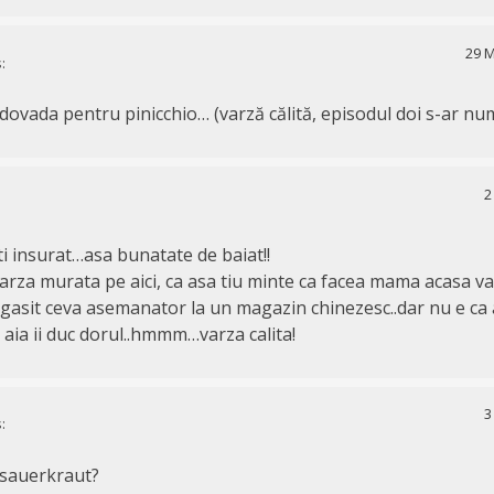
29 M
:
dovada pentru pinicchio… (varză călită, episodul doi s-ar nu
2
ti insurat…asa bunatate de baiat!!
arza murata pe aici, ca asa tiu minte ca facea mama acasa va
gasit ceva asemanator la un magazin chinezesc..dar nu e ca
 aia ii duc dorul..hmmm…varza calita!
3
:
 sauerkraut?