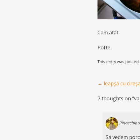
Cam atât.
Pofte.
This entry was posted
Post navigation
←
leapşă cu cireşar
7 thoughts on “
va
Pinocchio
s
Sa vedem porod