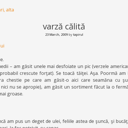
i, alta
varză călită
23 March, 2009
by
tapirul
lui
e.
medii – am găsit unele mai desfoiate un pic (verzele america
probabil crescute forţat). Se toacă tăiţei. Aşa. Poormă am
ra chestie pe care am găsit-o aici care seamăna cu şu
nici nu se apropie), am găsit un sortiment făcut la o fermă
 mai groase.
ncă am pus un deget de ulei, feliile astea de şuncă, şi bucă