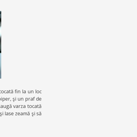
cată fin la un loc
piper, şi un praf de
adaugă varza tocată
îşi lase zeamă şi să