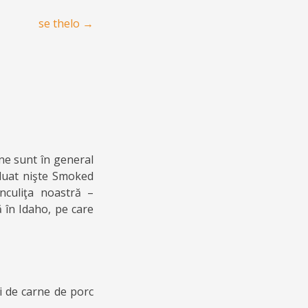
se thelo
→
ne sunt în general
 luat nişte Smoked
nculiţa noastră –
 în Idaho, pe care
ţi de carne de porc