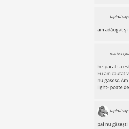
tapirul
says
am adăugat şi 
maria
says:
he..pacat ca es
Eu am cautat v
nu gasesc. Am 
light- poate de
tapirul
says
păi nu găseşti