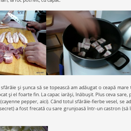
ari, la foc potrivit, cu capac.
 sfârâie şi şunca să se topească am adăugat o ceapă mare to
at şi el foarte fin. La capac iarăşi, înăbuşit. Plus ceva sare, 
 (cayenne pepper, aici). Când totul sfârâie-fierbe vesel, se 
(secret) a fost frecată cu sare grunjoasă într-un castron (să 