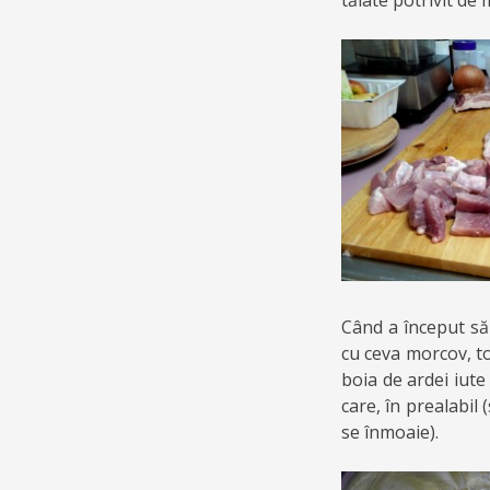
tăiate potrivit de m
Când a început să
cu ceva morcov, toc
boia de ardei iute
care, în prealabil 
se înmoaie).