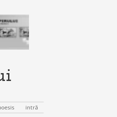
ui
poesis
intră