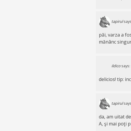
tapirul
says
păi, varza a fo
mănânc singur,
ildico
says:
delicios! tip: i
tapirul
says
da, am uitat d
A, şi mai poţi 