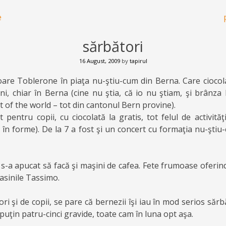
e
sărbători
16 August, 2009
by
tapirul
toare Toblerone în piaţa nu-ştiu-cum din Berna. Care ciocola
i, chiar în Berna (cine nu ştia, că io nu ştiam, şi brânz
t of the world – tot din cantonul Bern provine).
entru copii, cu ciocolată la gratis, tot felul de activităţi
t în forme). De la 7 a fost şi un concert cu formaţia nu-ştiu-
s-a apucat să facă şi maşini de cafea. Fete frumoase oferind
masinile Tassimo.
i şi de copii, se pare că bernezii îşi iau în mod serios sărbă
 puţin patru-cinci gravide, toate cam în luna opt aşa.