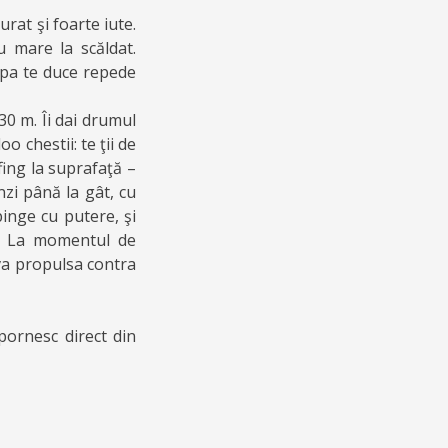
rat şi foarte iute.
 mare la scăldat.
 apa te duce repede
30 m. Îi dai drumul
o chestii: te ţii de
fing la suprafaţă –
nzi până la gât, cu
pinge cu putere, şi
). La momentul de
 va propulsa contra
pornesc direct din