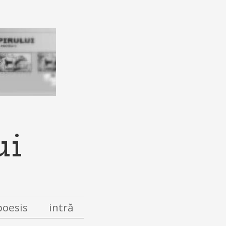
ui
poesis
intră