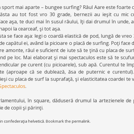
n sport mai aparte – bungee surfing? Râul Aare este foarte cu
ta au tot fost vro 30 grade, bernezii au ieşit cu mic cu
face aşa, te duci mai în susul râului, îţi dai drumul în unde,
înapoi la cearceaf, şi tot aşa.
a se face aşa: legi o coardă elastică de pod, lungă de vreo 
de capătul ei, având la picioare o placă de surfing. Poţi face do
re amonte, râul e suficient de iute să te ţină cu placa de sur
ând pe loc. Mai elaborat şi mai spectaculos este să te scufu
ndicular pe curent (cu picioarele), sub apă. Curentul te îm
te (aproape că se dublează, ăsa de puternic e curentul
eşi cu placa de surf la suprafaţă, şi elasticitatea coardei te
Spectaculos
.
parlamentului, în square, dăduseră drumul la artezienele de 
 de copii şi părinţi.
 in
confederaţia helvetică
. Bookmark the
permalink
.