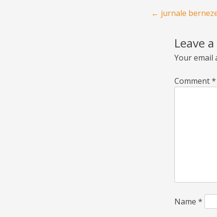
Post navigation
←
jurnale bernez
Leave a
Your email 
Comment
*
Name
*