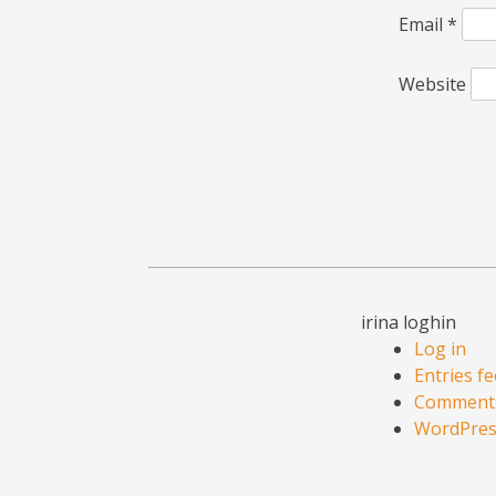
Email
*
Website
irina loghin
Log in
Entries f
Comments
WordPres