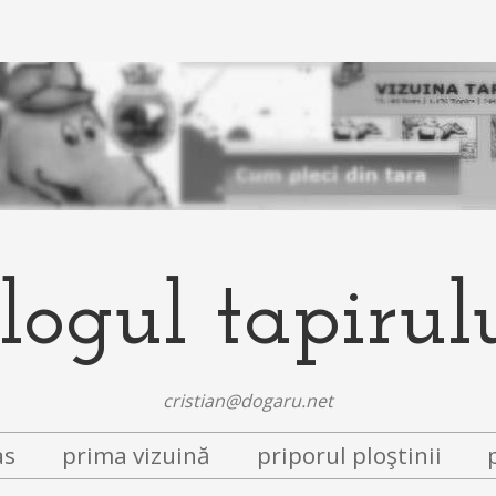
logul tapirul
cristian@dogaru.net
as
prima vizuină
priporul ploştinii