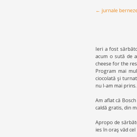
Post navigation
←
jurnale bernez
Ieri a fost sărbă
acum o sută de an
cheese for the res
Program mai mult p
ciocolată şi turna
nu l-am mai prins.
Am aflat că Bosch 
caldă gratis, din 
Apropo de sărbător
ies în oraş văd cel