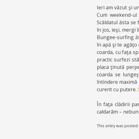
Ieri am văzut şi u
Cum weekend-ul ăs
Scăldatul ăsta se 
în jos, ieşi, mergi 
Bungee-surfing ăst
în apă şi te agăţo 
coarda, cu faţa sp
practic surfezi st
placa ţinută perpe
coarda se lungeş
întindere maximă i
curent cu putere.
În faţa clădirii 
caldarâm – nebunie
This entry was posted