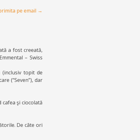
primita pe email
→
tă a fost creeată,
a Emmental – Swiss
 (inclusiv topit de
care (“Seven”), dar
 cafea şi ciocolată
torile. De câte ori