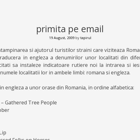
primita pe email
19 August, 2009
by
tapirul
ntampinarea si ajutorul turistilor straini care viziteaza Roma
raducera in engleza a denumirilor unor localitati din diferi
citati sa instaleze indicatoare rutiere noi la intrarea si iesi
umele localitatii lor in ambele limbi: romana si engleza.
 in engleza a unor orase din Romania, in ordine alfabetica:
 – Gathered Tree People
ober
Lip