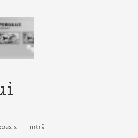
ui
poesis
intră