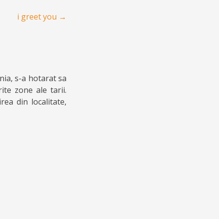
i greet you
→
nia, s-a hotarat sa
te zone ale tarii.
rea din localitate,