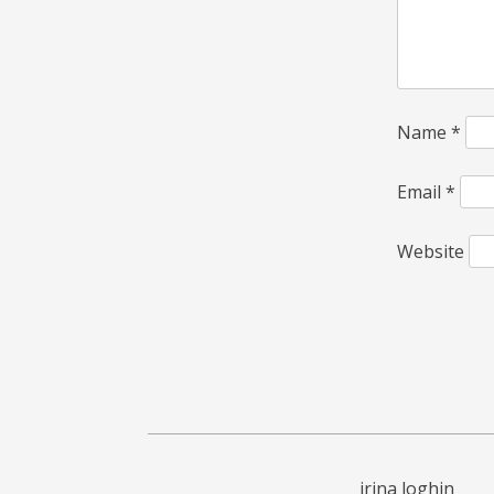
Name
*
Email
*
Website
irina loghin