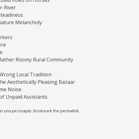
ressed Folks on Horses
r-River
Steadiness
iature Melancholy
rkers
ere
de
Rather Roomy Rural Community
 Wrong Local Tradition
e Aesthetically Pleasing Bazaar
ome Noise
of Unpaid Assistants
 in
una pe noapte
. Bookmark the
permalink
.