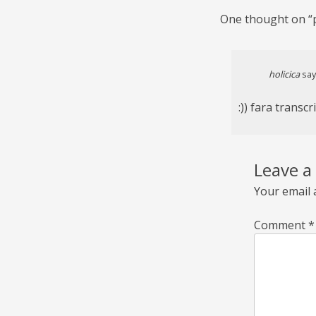
One thought on “
holicica
say
:)) fara transcr
Leave a
Your email 
Comment
*