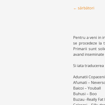
Post navigation
←
sărbători
Pentru a veni in i
se procedeze la t
Primarii sunt soli
avand inseminate n
Si iata traducerea
Adunatii Copaceni
Afumati – Nevers
Baicoi – Youball
Buhusi – Boo
Buzau -Really Fat 