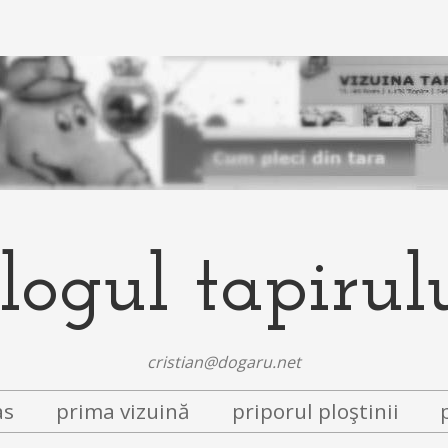
logul tapirul
cristian@dogaru.net
as
prima vizuină
priporul ploştinii