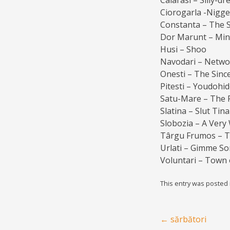
Calarasi – Silly-d
Ciorogarla -Nigge
Constanta – The 
Dor Marunt – Min
Husi – Shoo
Navodari – Netwo
Onesti – The Sinc
Pitesti – Youdohi
Satu-Mare – The 
Slatina – Slut Tina
Slobozia – A Very
Târgu Frumos – Th
Urlati – Gimme S
Voluntari – Town 
This entry was posted
Post navigation
←
sărbători