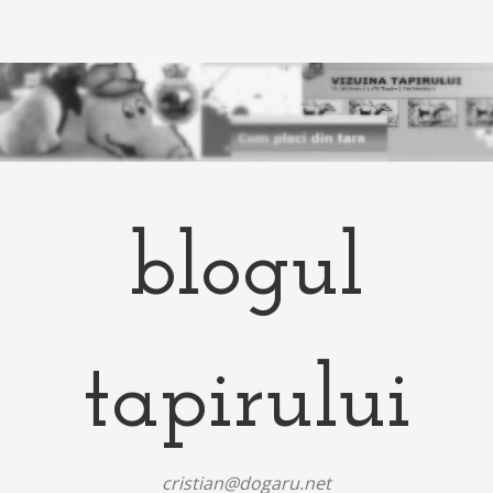
blogul
tapirului
cristian@dogaru.net