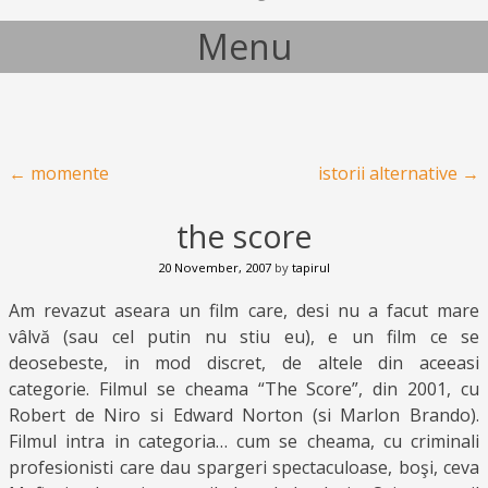
Menu
Skip to content
Post navigation
←
momente
istorii alternative
→
the score
20 November, 2007
by
tapirul
Am revazut aseara un film care, desi nu a facut mare
vâlvă (sau cel putin nu stiu eu), e un film ce se
deosebeste, in mod discret, de altele din aceeasi
categorie. Filmul se cheama “The Score”, din 2001, cu
Robert de Niro si Edward Norton (si Marlon Brando).
Filmul intra in categoria… cum se cheama, cu criminali
profesionisti care dau spargeri spectaculoase, boşi, ceva