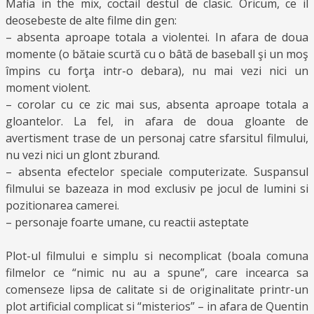
Mafia in the mix, coctail destul de clasic. Oricum, ce il
deosebeste de alte filme din gen:
– absenta aproape totala a violentei. In afara de doua
momente (o bătaie scurtă cu o bâtă de baseball şi un moş
împins cu forţa intr-o debara), nu mai vezi nici un
moment violent.
– corolar cu ce zic mai sus, absenta aproape totala a
gloantelor. La fel, in afara de doua gloante de
avertisment trase de un personaj catre sfarsitul filmului,
nu vezi nici un glont zburand.
– absenta efectelor speciale computerizate. Suspansul
filmului se bazeaza in mod exclusiv pe jocul de lumini si
pozitionarea camerei.
– personaje foarte umane, cu reactii asteptate
Plot-ul filmului e simplu si necomplicat (boala comuna
filmelor ce “nimic nu au a spune”, care incearca sa
comenseze lipsa de calitate si de originalitate printr-un
plot artificial complicat si “misterios” – in afara de Quentin