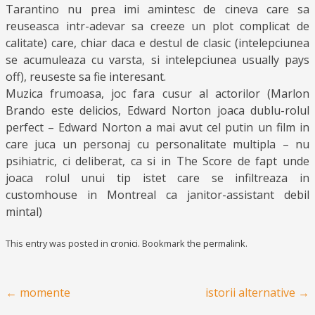
Tarantino nu prea imi amintesc de cineva care sa
reuseasca intr-adevar sa creeze un plot complicat de
calitate) care, chiar daca e destul de clasic (intelepciunea
se acumuleaza cu varsta, si intelepciunea usually pays
off), reuseste sa fie interesant.
Muzica frumoasa, joc fara cusur al actorilor (Marlon
Brando este delicios, Edward Norton joaca dublu-rolul
perfect – Edward Norton a mai avut cel putin un film in
care juca un personaj cu personalitate multipla – nu
psihiatric, ci deliberat, ca si in The Score de fapt unde
joaca rolul unui tip istet care se infiltreaza in
customhouse in Montreal ca janitor-assistant debil
mintal)
This entry was posted in
cronici
. Bookmark the
permalink
.
Post navigation
←
momente
istorii alternative
→