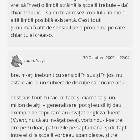
vrei să înveţi o limbă străină la şcoală trebuie – da’
chiar trebuie – să nu te adresezi copilului în nici o
altă limbă posibilă existentă. C’est tout.
Şi nu mai fi atît de sensibil pe o problemă pe care
chiar tu ai creat-o.
30 October, 2009 at 22:04
tapirul
says:
bre, m-aţi înebunit cu sensibil în sus şi în jos. nu
asta e aici. e un subiect de discuţie ca oricare altul.
c’est pas tout. tu faci ce face şi diacritica şi un
milion de alţii – generalizare. pot şi eu să îţi dau
exemple de copii care au învăţat engleza fluent
(
fluent
, nu că au invăţat ceva), vorbindu-li-se trei
ore pe zi doar, patru zile pe săptămână, şi de fapt
între ei şi la şcoală vorbeau spanioleşte, şi trei