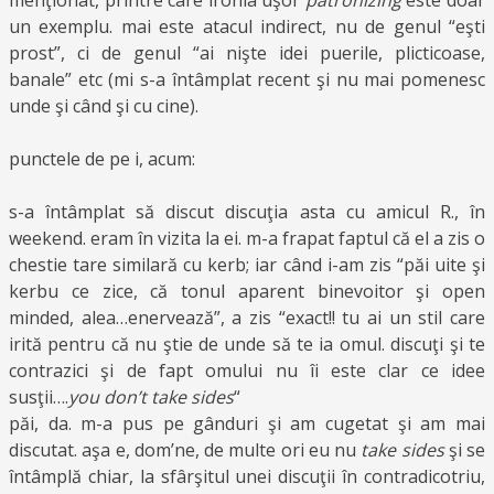
menţionat, printre care ironia uşor
patronizing
este doar
un exemplu. mai este atacul indirect, nu de genul “eşti
prost”, ci de genul “ai nişte idei puerile, plicticoase,
banale” etc (mi s-a întâmplat recent şi nu mai pomenesc
unde şi când şi cu cine).
punctele de pe i, acum:
s-a întâmplat să discut discuţia asta cu amicul R., în
weekend. eram în vizita la ei. m-a frapat faptul că el a zis o
chestie tare similară cu kerb; iar când i-am zis “păi uite şi
kerbu ce zice, că tonul aparent binevoitor şi open
minded, alea…enervează”, a zis “exact!! tu ai un stil care
irită pentru că nu ştie de unde să te ia omul. discuţi şi te
contrazici şi de fapt omului nu îi este clar ce idee
susţii….
you don’t take sides
“
păi, da. m-a pus pe gânduri şi am cugetat şi am mai
discutat. aşa e, dom’ne, de multe ori eu nu
take sides
şi se
întâmplă chiar, la sfârşitul unei discuţii în contradicotriu,