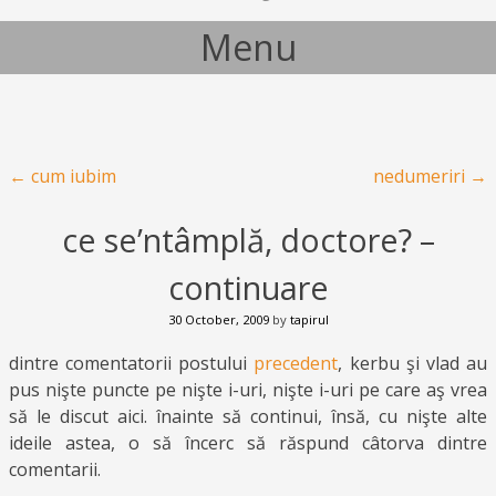
Menu
Skip to content
Post navigation
←
cum iubim
nedumeriri
→
ce se’ntâmplă, doctore? –
continuare
30 October, 2009
by
tapirul
dintre comentatorii postului
precedent
, kerbu şi vlad au
pus nişte puncte pe nişte i-uri, nişte i-uri pe care aş vrea
să le discut aici. înainte să continui, însă, cu nişte alte
ideile astea, o să încerc să răspund câtorva dintre
comentarii.