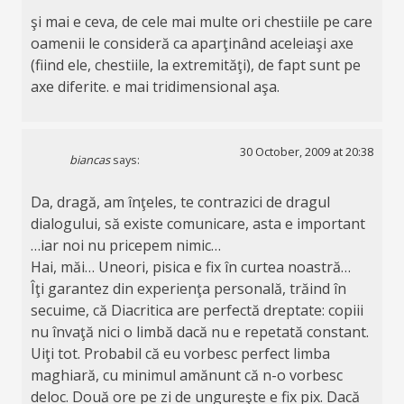
şi mai e ceva, de cele mai multe ori chestiile pe care
oamenii le consideră ca aparţinând aceleiaşi axe
(fiind ele, chestiile, la extremităţi), de fapt sunt pe
axe diferite. e mai tridimensional aşa.
30 October, 2009 at 20:38
biancas
says:
Da, dragă, am înţeles, te contrazici de dragul
dialogului, să existe comunicare, asta e important
…iar noi nu pricepem nimic…
Hai, măi… Uneori, pisica e fix în curtea noastră…
Îţi garantez din experienţa personală, trăind în
secuime, că Diacritica are perfectă dreptate: copiii
nu învaţă nici o limbă dacă nu e repetată constant.
Uiţi tot. Probabil că eu vorbesc perfect limba
maghiară, cu minimul amănunt că n-o vorbesc
deloc. Două ore pe zi de ungureşte e fix pix. Dacă