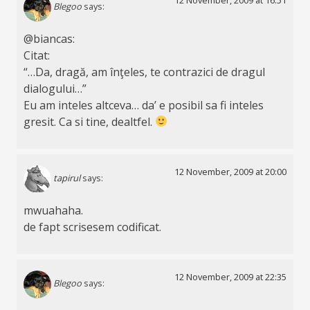
Blegoo
says:
@biancas:
Citat:
“…Da, dragă, am înţeles, te contrazici de dragul
dialogului…”
Eu am inteles altceva… da’ e posibil sa fi inteles
gresit. Ca si tine, dealtfel.
12 November, 2009 at 20:00
tapirul
says:
mwuahaha.
de fapt scrisesem codificat.
12 November, 2009 at 22:35
Blegoo
says: