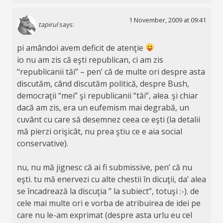
1 November, 2009 at 09:41
tapirul
says:
pi amândoi avem deficit de atenţie
io nu am zis că eşti republican, ci am zis
“republicanii tăi” – pen’ că de multe ori despre asta
discutăm, când discutăm politică, despre Bush,
democraţii “mei” şi republicanii “tăi”, alea. şi chiar
dacă am zis, era un eufemism mai degrabă, un
cuvânt cu care să desemnez ceea ce eşti (la detalii
mă pierzi orişicât, nu prea ştiu ce e aia social
conservative).
nu, nu mă jignesc că ai fi submissive, pen’ că nu
eşti. tu mă enervezi cu alte chestii în dicuţii, da’ alea
se încadrează la discuţia ” la subiect”, totuşi :-). de
cele mai multe ori e vorba de atribuirea de idei pe
care nu le-am exprimat (despre asta urlu eu cel