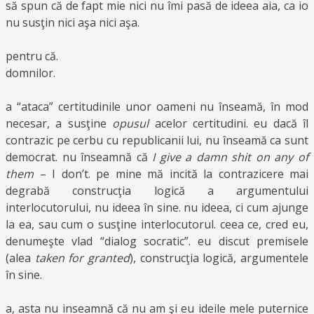
să spun că de fapt mie nici nu îmi pasă de ideea aia, ca io
nu susţin nici aşa nici aşa.
pentru că.
domnilor.
a “ataca” certitudinile unor oameni nu înseamă, în mod
necesar, a susţine
opusul
acelor certitudini. eu dacă îl
contrazic pe cerbu cu republicanii lui, nu înseamă ca sunt
democrat. nu înseamnă că
I give a damn shit on any of
them
– I don’t. pe mine mă incită la contrazicere mai
degrabă construcţia logică a argumentului
interlocutorului, nu ideea în sine. nu ideea, ci cum ajunge
la ea, sau cum o susţine interlocutorul. ceea ce, cred eu,
denumeşte vlad “dialog socratic”. eu discut premisele
(alea
taken for granted
), construcţia logică, argumentele
în sine.
a, asta nu inseamnă că nu am şi eu ideile mele puternice