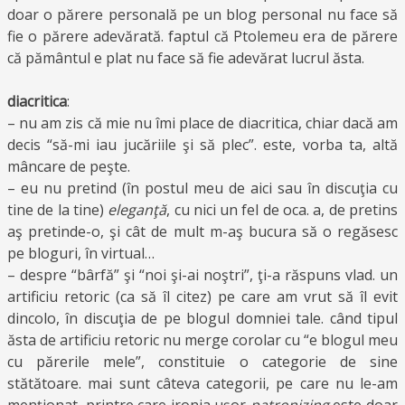
doar o părere personală pe un blog personal nu face să
fie o părere adevărată. faptul că Ptolemeu era de părere
că pământul e plat nu face să fie adevărat lucrul ăsta.
diacritica
:
– nu am zis că mie nu îmi place de diacritica, chiar dacă am
decis “să-mi iau jucăriile şi să plec”. este, vorba ta, altă
mâncare de peşte.
– eu nu pretind (în postul meu de aici sau în discuţia cu
tine de la tine)
eleganţă
, cu nici un fel de oca. a, de pretins
aş pretinde-o, şi cât de mult m-aş bucura să o regăsesc
pe bloguri, în virtual…
– despre “bârfă” şi “noi şi-ai noştri”, ţi-a răspuns vlad. un
artificiu retoric (ca să îl citez) pe care am vrut să îl evit
dincolo, în discuţia de pe blogul domniei tale. când tipul
ăsta de artificiu retoric nu merge corolar cu “e blogul meu
cu părerile mele”, constituie o categorie de sine
stătătoare. mai sunt câteva categorii, pe care nu le-am