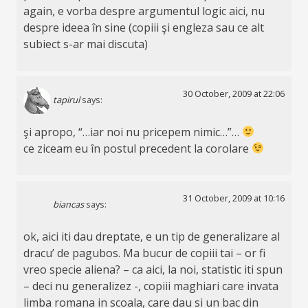
again, e vorba despre argumentul logic aici, nu
despre ideea în sine (copiii şi engleza sau ce alt
subiect s-ar mai discuta)
30 October, 2009 at 22:06
tapirul
says:
şi apropo, “…iar noi nu pricepem nimic…”…
ce ziceam eu în postul precedent la corolare
31 October, 2009 at 10:16
biancas
says:
ok, aici iti dau dreptate, e un tip de generalizare al
dracu’ de pagubos. Ma bucur de copiii tai – or fi
vreo specie aliena? – ca aici, la noi, statistic iti spun
– deci nu generalizez -, copiii maghiari care invata
limba romana in scoala, care dau si un bac din