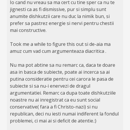
Io cand nu vreau sa ma cert cu tine sper ca nu te
jignesti ca as fi dismissive, pur si simplu sunt
anumite dishkutzii care nu duc la nimik bun, si
prefer sa pastrez energie si nervi pentru chestii
mai constructive.
Took me a while to figure this out si de-aia ma
amuz cum vad cum argumenteaza diacritica .
Nu ma pot abtine sa nu remarc ca, daca te doare
asa in basca de subiecte, poate ai incerca sa ai
putina consideratie pentru cei carora le pasa de
subiecte si sa nu-i enervezi de dragul
argumentatiei. Remarc ca dupa toate dishkutziile
noastre nu ai inregistrat ca eu sunt social
conservative( fara a fi Christo-nazi) si nu
republican, deci nu iesti numai indiferent la fondul
problemei, ci mai ai si deficit de atentie.:)