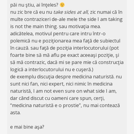
păi nu ştiu, ai înţeles?
nu zic bre că eu nu
take sides at all
, zic numai că în
multe contraziceri de-ale mele the side I am taking
is not the main thing. sau motivaţia mea.
adicătelea, motivul pentru care intru într-o
polemică nu e poziţionarea mea faţă de subiectul
în cauză. sau faţă de poziţia interlocutorului (pot
foarte bine să mă aflu pe exact aceeaşi poziţie, şi
să mă contrazic, dacă mi se pare mie că construcţia
logică a interlocutorului nu e cuşeră.)
de exemplu discuţia despre medicina naturistă. nu
sunt nici fan, nici expert, nici nimic în medicina
naturistă, I am not even sure on what side I am,
dar când discut cu oameni care spun, cerţi,
“medicina naturistă e o prostie”, nu mai contează
asta.
e mai bine aşa?