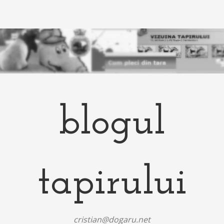
blogul
tapirului
cristian@dogaru.net