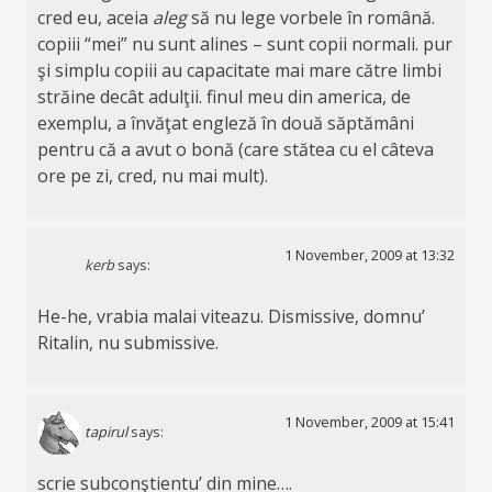
cred eu, aceia
aleg
să nu lege vorbele în română.
copiii “mei” nu sunt alines – sunt copii normali. pur
şi simplu copiii au capacitate mai mare către limbi
străine decât adulţii. finul meu din america, de
exemplu, a învăţat engleză în două săptămâni
pentru că a avut o bonă (care stătea cu el câteva
ore pe zi, cred, nu mai mult).
1 November, 2009 at 13:32
kerb
says:
He-he, vrabia malai viteazu. Dismissive, domnu’
Ritalin, nu submissive.
1 November, 2009 at 15:41
tapirul
says:
scrie subconştientu’ din mine….