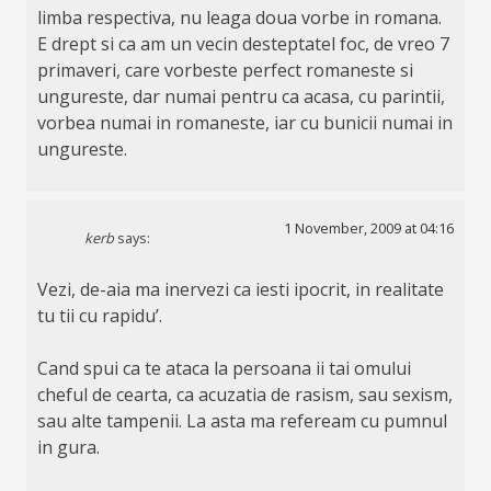
limba respectiva, nu leaga doua vorbe in romana.
E drept si ca am un vecin desteptatel foc, de vreo 7
primaveri, care vorbeste perfect romaneste si
ungureste, dar numai pentru ca acasa, cu parintii,
vorbea numai in romaneste, iar cu bunicii numai in
ungureste.
1 November, 2009 at 04:16
kerb
says:
Vezi, de-aia ma inervezi ca iesti ipocrit, in realitate
tu tii cu rapidu’.
Cand spui ca te ataca la persoana ii tai omului
cheful de cearta, ca acuzatia de rasism, sau sexism,
sau alte tampenii. La asta ma refeream cu pumnul
in gura.