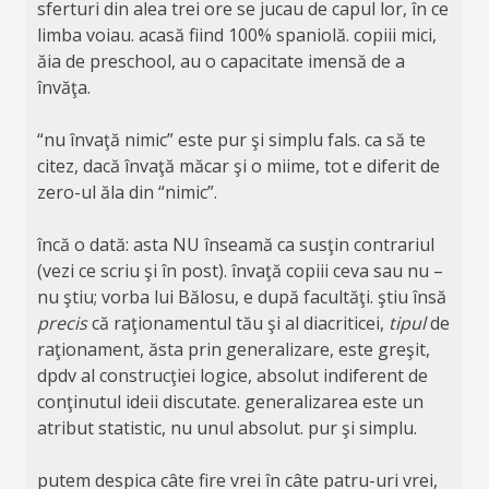
sferturi din alea trei ore se jucau de capul lor, în ce
limba voiau. acasă fiind 100% spaniolă. copiii mici,
ăia de preschool, au o capacitate imensă de a
învăţa.
“nu învaţă nimic” este pur şi simplu fals. ca să te
citez, dacă învaţă măcar şi o miime, tot e diferit de
zero-ul ăla din “nimic”.
încă o dată: asta NU înseamă ca susţin contrariul
(vezi ce scriu şi în post). învaţă copiii ceva sau nu –
nu ştiu; vorba lui Bălosu, e după facultăţi. ştiu însă
precis
că raţionamentul tău şi al diacriticei,
tipul
de
raţionament, ăsta prin generalizare, este greşit,
dpdv al construcţiei logice, absolut indiferent de
conţinutul ideii discutate. generalizarea este un
atribut statistic, nu unul absolut. pur şi simplu.
putem despica câte fire vrei în câte patru-uri vrei,