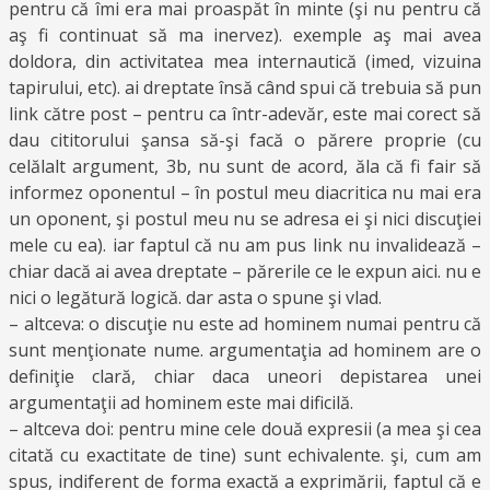
pentru că îmi era mai proaspăt în minte (şi nu pentru că
aş fi continuat să ma inervez). exemple aş mai avea
doldora, din activitatea mea internautică (imed, vizuina
tapirului, etc). ai dreptate însă când spui că trebuia să pun
link către post – pentru ca într-adevăr, este mai corect să
dau cititorului şansa să-şi facă o părere proprie (cu
celălalt argument, 3b, nu sunt de acord, ăla că fi fair să
informez oponentul – în postul meu diacritica nu mai era
un oponent, şi postul meu nu se adresa ei şi nici discuţiei
mele cu ea). iar faptul că nu am pus link nu invalidează –
chiar dacă ai avea dreptate – părerile ce le expun aici. nu e
nici o legătură logică. dar asta o spune şi vlad.
– altceva: o discuţie nu este ad hominem numai pentru că
sunt menţionate nume. argumentaţia ad hominem are o
definiţie clară, chiar daca uneori depistarea unei
argumentaţii ad hominem este mai dificilă.
– altceva doi: pentru mine cele două expresii (a mea şi cea
citată cu exactitate de tine) sunt echivalente. şi, cum am
spus, indiferent de forma exactă a exprimării, faptul că e