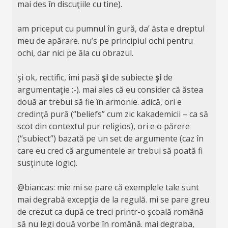
mai des în discuţiile cu tine).
am priceput cu pumnul în gură, da’ ăsta e dreptul
meu de apărare. nu’s pe principiul ochi pentru
ochi, dar nici pe ăla cu obrazul.
şi ok, rectific, îmi pasă
şi
de subiecte
şi
de
argumentaţie :-). mai ales că eu consider că ăstea
două ar trebui să fie în armonie. adică, ori e
credinţă pură (“beliefs” cum zic kakademicii – ca să
scot din contextul pur religios), ori e o părere
(“subiect”) bazată pe un set de argumente (caz în
care eu cred că argumentele ar trebui să poată fi
susţinute logic).
@biancas: mie mi se pare că exemplele tale sunt
mai degrabă excepţia de la regulă. mi se pare greu
de crezut ca după ce treci printr-o şcoală română
să nu legi două vorbe în română. mai degraba,