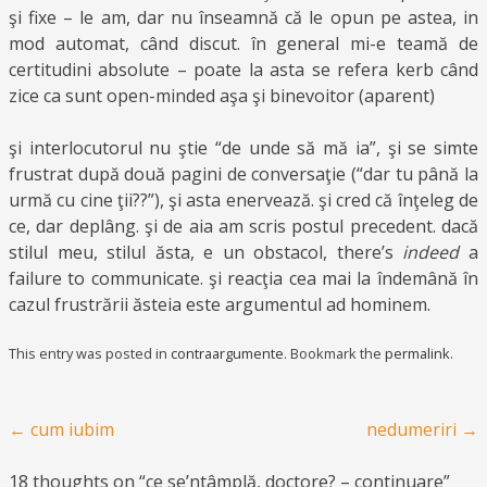
şi fixe – le am, dar nu înseamnă că le opun pe astea, in
mod automat, când discut. în general mi-e teamă de
certitudini absolute – poate la asta se refera kerb când
zice ca sunt open-minded aşa şi binevoitor (aparent)
şi interlocutorul nu ştie “de unde să mă ia”, şi se simte
frustrat după două pagini de conversaţie (“dar tu până la
urmă cu cine ţii??”), şi asta enervează. şi cred că înţeleg de
ce, dar deplâng. şi de aia am scris postul precedent. dacă
stilul meu, stilul ăsta, e un obstacol, there’s
indeed
a
failure to communicate. şi reacţia cea mai la îndemână în
cazul frustrării ăsteia este argumentul ad hominem.
This entry was posted in
contraargumente
. Bookmark the
permalink
.
Post navigation
←
cum iubim
nedumeriri
→
18 thoughts on “
ce se’ntâmplă, doctore? – continuare
”