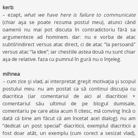
kerb
:
– ezapt,
what we have here is failure to communicate
(chiar aşa se poate rezuma postul meu), atunci când
oamenii nu mai pot discuta în contradictoriu fără sa
argumenteze ad hominem. dar: nu e vorba de atac
subtil/indirect versus atac direct, ci de atac “la persoană”
versus atac “la idee”; iar chestiile astea două nu sunt chiar
aşa de relative. faza cu pumnul în gură nu o înţeleg.
mihnea
:
– cum zice şi vlad, ai interpretat greşit motivaţia şi scopul
postului meu. nu am postat ca să continui discuţia cu
diacritica (iar comentariul de aici al diacriticei +
comentariul său ultimul de pe blogul dumisale,
comentariu pe care abia acum îl citesc, mă conving încă o
dată că bine am făcut că am încetat acel dialog). nu am
“dedicat un post special” diacriticii, exemplul diacriticii a
fost doar atât, un exemplu (cum corect a sesizat vlad),