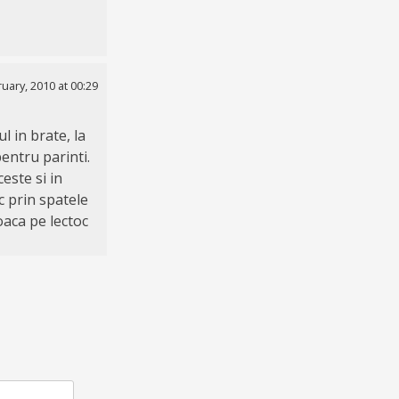
uary, 2010 at 00:29
l in brate, la
entru parinti.
ceste si in
c prin spatele
joaca pe lectoc