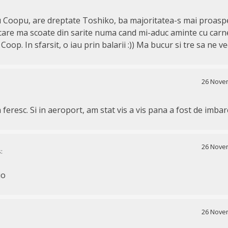
 Coopu, are dreptate Toshiko, ba majoritatea-s mai proaspe
are ma scoate din sarite numa cand mi-aduc aminte cu carn
oop. In sfarsit, o iau prin balarii :)) Ma bucur si tre sa ne 
26 Novem
 feresc. Si in aeroport, am stat vis a vis pana a fost de imbar
26 Novem
:
io
26 Novem