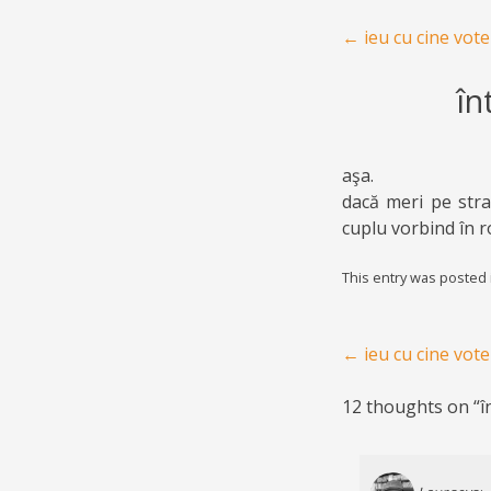
Post navigation
←
ieu cu cine vote
în
aşa.
dacă meri pe stra
cuplu vorbind în r
This entry was posted
Post navigation
←
ieu cu cine vote
12 thoughts on “
î