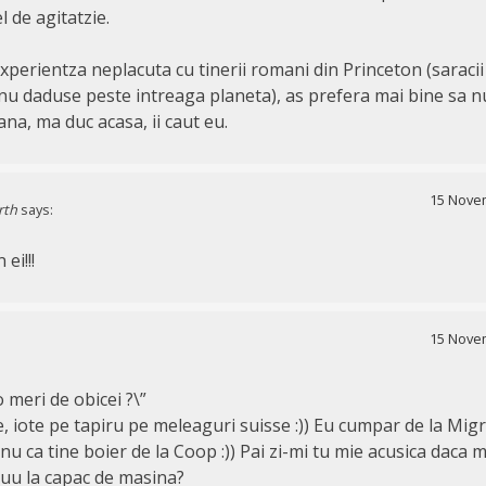
l de agitatzie.
experientza neplacuta cu tinerii romani din Princeton (saraci
 nu daduse peste intreaga planeta), as prefera mai bine sa n
na, ma duc acasa, ii caut eu.
15 Novem
rth
says:
ei!!!
15 Novem
 meri de obicei ?\”
 iote pe tapiru pe meleaguri suisse :)) Eu cumpar de la Mig
u ca tine boier de la Coop :)) Pai zi-mi tu mie acusica daca m
uu la capac de masina?