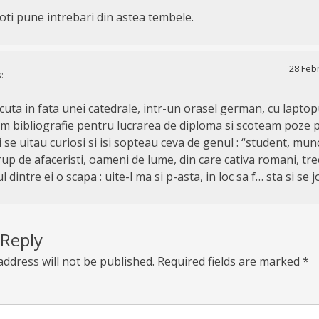
oti pune intrebari din astea tembele.
28 Febr
:
ta in fata unei catedrale, intr-un orasel german, cu laptopu
am bibliografie pentru lucrarea de diploma si scoteam poze p
sti se uitau curiosi si isi sopteau ceva de genul : “student, mun
up de afaceristi, oameni de lume, din care cativa romani, tre
 dintre ei o scapa : uite-l ma si p-asta, in loc sa f… sta si se 
 Reply
address will not be published.
Required fields are marked
*