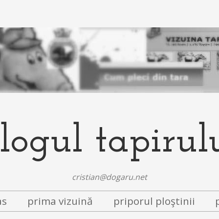
logul tapirul
cristian@dogaru.net
as
prima vizuină
priporul ploştinii