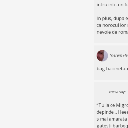
intru intr-un fe
In plus, dupa 
ca norocul lor
nevoie de roma
Therem Ha
bag baioneta-n 
rocsa
says:
“Tu la ce Migro
depinde… Heee,
s mai amarata n
gatesti barbeq