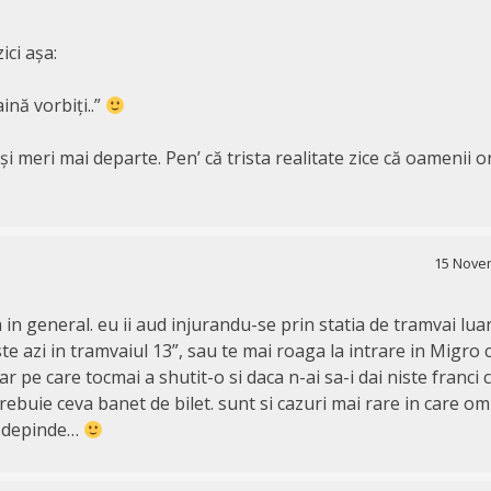
zici așa:
ină vorbiți..”
i și meri mai departe. Pen’ că trista realitate zice că oamenii o
15 Novem
a in general. eu ii aud injurandu-se prin statia de tramvai lu
ste azi in tramvaiul 13”, sau te mai roaga la intrare in Migro 
 pe care tocmai a shutit-o si daca n-ai sa-i dai niste franci 
trebuie ceva banet de bilet. sunt si cazuri mai rare in care om
ci depinde…