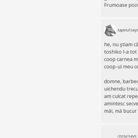
Frumoase poze…
tapirul
says
he, nu ştiam c
toshiko l-a tot
coop carnea ma
coop-ul meu ce
domne, barbech
uichendu trecu
am culcat repe
amintesc secve
măi, mă bucur 
rocsa
says: