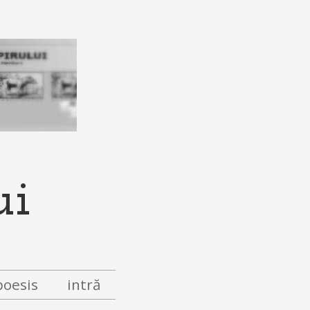
ui
poesis
intră