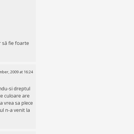
r să fie foarte
ber, 2009 at 16:24
andu-si dreptul
ce culoare are
ca vrea sa plece
ul n-a venit la