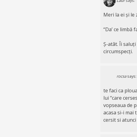
Laur
says:
Meri la ei și le 
“Da’ ce limbă fa
Ș-atât. Îi saluț
circumspecți.
rocsa
says:
te faci ca plou
lui “care cerse
vopseaua de par
acasa si-i mai 
cersit si atun