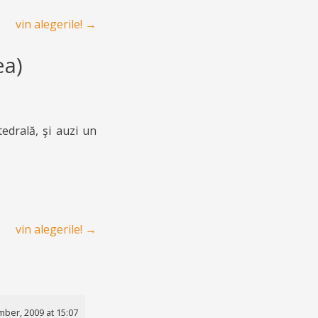
vin alegerile!
→
ea)
edrală, şi auzi un
vin alegerile!
→
ber, 2009 at 15:07