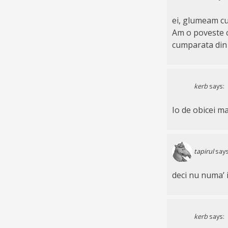
ei, glumeam cu
Am o poveste c
cumparata din C
kerb
says:
Io de obicei ma
tapirul
says
deci nu numa’ 
kerb
says: