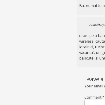
Ba, numai tu p
Andrei
says
eram pe o bancu
wireless, caut
localnici, turi
vacanta”. un gr
bancutei si unul
Leave a
Your email 
Comment
*