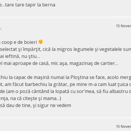
tare tare tapir la berna
15 Novem
:
ă coop e de boieri
 selectat şi împărţit, cică la migros legumele şi vegetalele su
i ieftină, nu ştiu…
l mai aproape de casă, mic aşa, magazinaş de cartier…
iu la capac de maşină numai la Ploştina se face, acolo mer
t, am făcut barbechiu la grătar, pe mine m-a cam luat ţuica d
de (am o poză cântând la lopată cu sor’mea, să fiu albastru 
nţa, na că citeşte şi mama…)
să dau de tine, şi sigur ne vedem
15 Novem