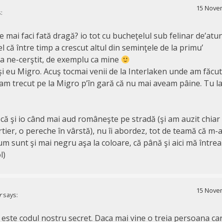
15 Novem
:
e mai faci fată dragă? io tot cu bucheţelul sub felinar de’atun
l că între timp a crescut altul din seminţele de la primu’
 la ne-cerştit, de exemplu ca mine
şi eu Migro. Acuş tocmai venii de la Interlaken unde am făcut
i am trecut pe la Migro p’în gară că nu mai aveam pâine. Tu l
că şi io când mai aud româneşte pe stradă (şi am auzit chiar 
tier, o pereche în vârstă), nu îi abordez, tot de teamă că m-a
um sunt şi mai negru aşa la coloare, că până şi aici mă într
l)
15 Novem
r
says:
ste codul nostru secret. Daca mai vine o treia persoana car