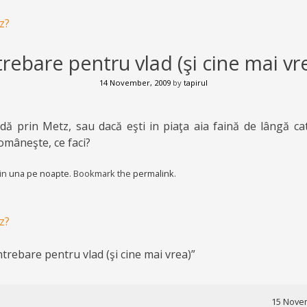
z?
trebare pentru vlad (şi cine mai vr
14 November, 2009
by
tapirul
dă prin Metz, sau dacă eşti in piaţa aia faină de lângă cat
omâneşte, ce faci?
 in
una pe noapte
. Bookmark the
permalink
.
z?
ntrebare pentru vlad (şi cine mai vrea)
”
15 Novem