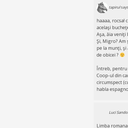
tapirul
says
haaaa, rocsa! c
acelaşi bucheţe
Aşa, ăia veniţi
Şi, Migro? Am 
pe la munţi, ş
de obicei ?
Întreb, pentru 
Coop-ul din car
circumspect (c
habla espagno
Luci Sando
Limba romana e