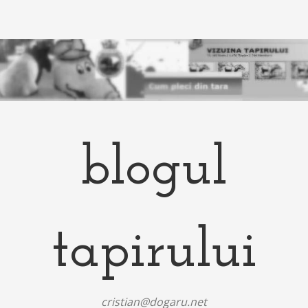
blogul
tapirului
cristian@dogaru.net