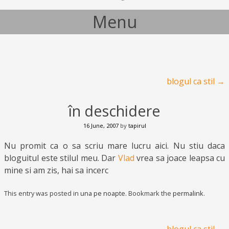
Menu
Skip to content
Post navigation
blogul ca stil
→
în deschidere
16 June, 2007
by
tapirul
Nu promit ca o sa scriu mare lucru aici. Nu stiu daca
bloguitul este stilul meu. Dar
Vlad
vrea sa joace leapsa cu
mine si am zis, hai sa incerc
This entry was posted in
una pe noapte
. Bookmark the
permalink
.