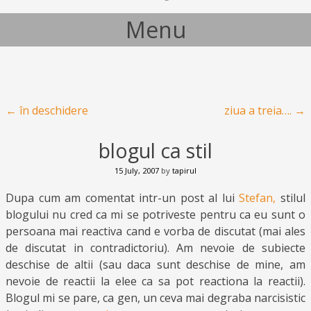
Menu
Skip to content
Post navigation
←
în deschidere
ziua a treia….
→
blogul ca stil
15 July, 2007
by
tapirul
Dupa cum am comentat intr-un post al lui
Stefan,
stilul
blogului nu cred ca mi se potriveste pentru ca eu sunt o
persoana mai reactiva cand e vorba de discutat (mai ales
de discutat in contradictoriu). Am nevoie de subiecte
deschise de altii (sau daca sunt deschise de mine, am
nevoie de reactii la elee ca sa pot reactiona la reactii).
Blogul mi se pare, ca gen, un ceva mai degraba narcisistic