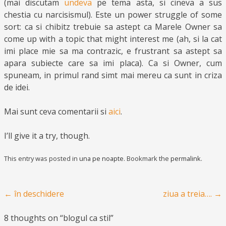
(mai discutam
undeva
pe tema asta, si cineva a sus
chestia cu narcisismul). Este un power struggle of some
sort: ca si chibitz trebuie sa astept ca Marele Owner sa
come up with a topic that might interest me (ah, si la cat
imi place mie sa ma contrazic, e frustrant sa astept sa
apara subiecte care sa imi placa). Ca si Owner, cum
spuneam, in primul rand simt mai mereu ca sunt in criza
de idei.
Mai sunt ceva comentarii si
aici
.
I’ll give it a try, though.
This entry was posted in
una pe noapte
. Bookmark the
permalink
.
Post navigation
←
în deschidere
ziua a treia….
→
8 thoughts on “
blogul ca stil
”