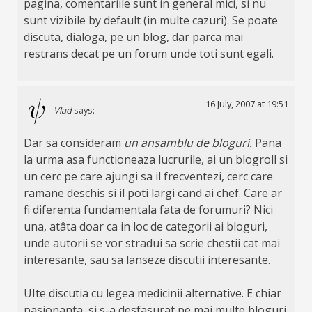
pagina, comentariile sunt in general mici, si nu
sunt vizibile by default (in multe cazuri). Se poate
discuta, dialoga, pe un blog, dar parca mai
restrans decat pe un forum unde toti sunt egali.
16 July, 2007 at 19:51
Vlad
says:
Dar sa consideram
un ansamblu de bloguri.
Pana
la urma asa functioneaza lucrurile, ai un blogroll si
un cerc pe care ajungi sa il frecventezi, cerc care
ramane deschis si il poti largi cand ai chef. Care ar
fi diferenta fundamentala fata de forumuri? Nici
una, atâta doar ca in loc de categorii ai bloguri,
unde autorii se vor stradui sa scrie chestii cat mai
interesante, sau sa lanseze discutii interesante.
UIte discutia cu legea medicinii alternative. E chiar
pasionanta, si s-a desfasurat pe mai multe bloguri.