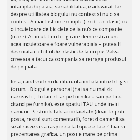
intampla dupa aia, variabilitatea, e adevarat. Iar
despre utilitatea blogului nu contest si nu o sa
contest. A mai fost un exemplu (cred ca e clasic) cu
o incuietoare de biciclete de la nu’s ce companie
(mare). A circulat un blog care demonstra cum
acea incuietoare e foare vulnerabiala – putea fi
descuiata cu tubul de plastic de la un pix. Valva
crreeata a facut ca compania sa retraga produsul
de pe piata.
Insa, cand vorbim de diferenta initiala intre blog si
forum… Blogul e personal (hai sa nu mai zic
narcisistic, il citam doar pe furnika – sau pe tine
citand pe furnika), este spatiul TAU unde inviti
oameni.. Posturile tale au intaietate (doar to poti
posta, restul sunt comentarii), foretzi oamenii sa
se alinieze si sa raspunda la topicele tale. Chiar si
prezentarea grafica, un post e mare pe prima