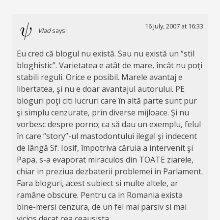
16 July, 2007 at 16:33
Vlad
says:
Eu cred că blogul nu există. Sau nu există un “stil
bloghistic”. Varietatea e atât de mare, încât nu poţi
stabili reguli. Orice e posibil. Marele avantaj e
libertatea, şi nu e doar avantajul autorului. PE
bloguri poţi citi lucruri care în altă parte sunt pur
şi simplu cenzurate, prin diverse mijloace. Şi nu
vorbesc despre porno; ca să dau un exemplu, felul
în care “story”-ul mastodontului ilegal şi indecent
de lângă Sf. Iosif, împotriva căruia a intervenit şi
Papa, s-a evaporat miraculos din TOATE ziarele,
chiar in preziua dezbaterii problemei in Parlament.
Fara bloguri, acest subiect si multe altele, ar
ramâne obscure. Pentru ca in Romania exista
bine-mersi cenzura, de un fel mai parsiv si mai
vicios decat cea ceausista.