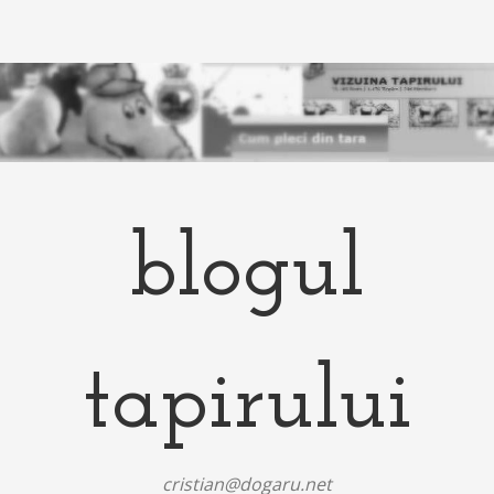
blogul
tapirului
cristian@dogaru.net